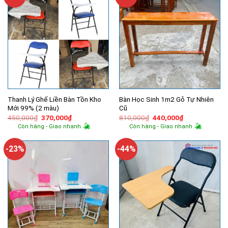
Thanh Lý Ghế Liền Bàn Tồn Kho
Bàn Học Sinh 1m2 Gỗ Tự Nhiên
Mới 99% (2 màu)
Cũ
Giá
Giá
Giá
Giá
450,000
₫
370,000
₫
810,000
₫
440,000
₫
gốc
hiện
gốc
hiện
Còn hàng - Giao nhanh
Còn hàng - Giao nhanh
là:
tại
là:
tại
450,000₫.
là:
810,000₫.
là:
370,000₫.
440,000₫.
-23%
-44%