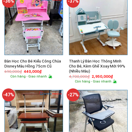
-36%
-37%
Bàn Học Cho Bé Kiểu Công Chúa
Thanh Lý Bàn Học Thông Minh
Disney Màu Hồng 75cm Cũ
Cho Bé, Kèm Ghế Xoay Mới 99%
(Nhiều Màu)
Giá
Giá
690,000
₫
440,000
₫
gốc
hiện
Giá
Giá
4,700,000
₫
2,950,000
₫
Còn hàng - Giao nhanh
là:
tại
gốc
hiện
Còn hàng - Giao nhanh
690,000₫.
là:
là:
tại
440,000₫.
4,700,000₫.
là:
2,950,000
-47%
-27%