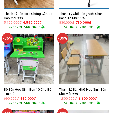
Thanh Lý Bàn Học Chống Gù Cao
Thanh Lý Ghế Bảng Viết Chân
Cấp Mới 99%
Bánh Xe Mới 99%
Giá
Giá
Giá
Giá
5,100,000
₫
4,550,000
₫
830,000
₫
780,000
₫
gốc
hiện
gốc
hiện
Còn hàng - Giao nhanh
Còn hàng - Giao nhanh
là:
tại
là:
tại
5,100,000₫.
là:
830,000₫.
là:
4,550,000₫.
780,000₫.
-36%
-39%
Bộ Bàn Học Sinh Ben 10 Cho Bé
Thanh Lý Bàn Ghế Học Sinh Tồn
Trai Cũ
Kho Mới 99%
Giá
Giá
Giá
Giá
690,000
₫
440,000
₫
1,800,000
₫
1,100,000
₫
gốc
hiện
gốc
hiện
Còn hàng - Giao nhanh
Còn hàng - Giao nhanh
là:
tại
là:
tại
690,000₫.
là:
1,800,000₫.
là:
440,000₫.
1,100,000