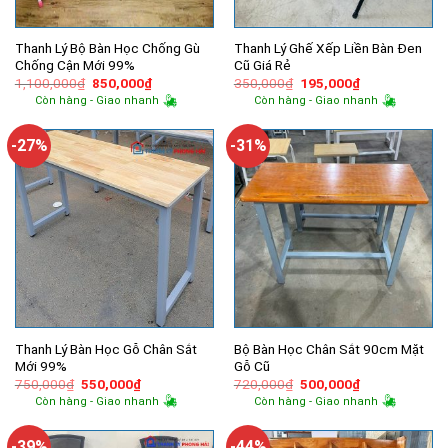
Thanh Lý Bộ Bàn Học Chống Gù
Thanh Lý Ghế Xếp Liền Bàn Đen
Chống Cận Mới 99%
Cũ Giá Rẻ
Giá
Giá
Giá
Giá
1,100,000
₫
850,000
₫
350,000
₫
195,000
₫
gốc
hiện
gốc
hiện
Còn hàng - Giao nhanh
Còn hàng - Giao nhanh
là:
tại
là:
tại
1,100,000₫.
là:
350,000₫.
là:
850,000₫.
195,000₫.
-27%
-31%
Thanh Lý Bàn Học Gỗ Chân Sắt
Bộ Bàn Học Chân Sắt 90cm Mặt
Mới 99%
Gỗ Cũ
Giá
Giá
Giá
Giá
750,000
₫
550,000
₫
720,000
₫
500,000
₫
gốc
hiện
gốc
hiện
Còn hàng - Giao nhanh
Còn hàng - Giao nhanh
là:
tại
là:
tại
750,000₫.
là:
720,000₫.
là:
550,000₫.
500,000₫.
-39%
-44%