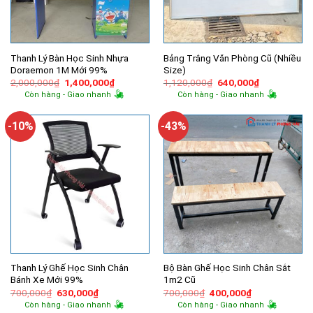
Thanh Lý Bàn Học Sinh Nhựa
Bảng Trắng Văn Phòng Cũ (Nhiều
Doraemon 1M Mới 99%
Size)
Giá
Giá
Giá
Giá
2,000,000
₫
1,400,000
₫
1,120,000
₫
640,000
₫
gốc
hiện
gốc
hiện
Còn hàng - Giao nhanh
Còn hàng - Giao nhanh
là:
tại
là:
tại
2,000,000₫.
là:
1,120,000₫.
là:
1,400,000₫.
640,000₫.
-10%
-43%
Thanh Lý Ghế Học Sinh Chân
Bộ Bàn Ghế Học Sinh Chân Sắt
Bánh Xe Mới 99%
1m2 Cũ
Giá
Giá
Giá
Giá
700,000
₫
630,000
₫
700,000
₫
400,000
₫
gốc
hiện
gốc
hiện
Còn hàng - Giao nhanh
Còn hàng - Giao nhanh
là:
tại
là:
tại