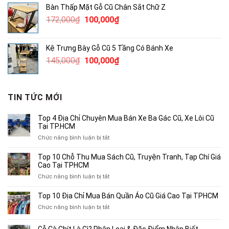
Bàn Thấp Mặt Gỗ Cũ Chân Sắt Chữ Z
820,000₫.
là:
Giá
Giá
172,000
₫
100,000
₫
500,000₫.
gốc
hiện
là:
tại
Kệ Trưng Bày Gỗ Cũ 5 Tầng Có Bánh Xe
172,000₫.
là:
Giá
Giá
145,000
₫
100,000
₫
100,000₫.
gốc
hiện
là:
tại
145,000₫.
là:
TIN TỨC MỚI
100,000₫.
Top 4 Địa Chỉ Chuyên Mua Bán Xe Ba Gác Cũ, Xe Lôi Cũ
Tại TP.HCM
ở
Chức năng bình luận bị tắt
Top
4
Top 10 Chỗ Thu Mua Sách Cũ, Truyện Tranh, Tạp Chí Giá
Địa
Cao Tại TPHCM
Chỉ
ở
Chức năng bình luận bị tắt
Chuyên
Top
Mua
10
Top 10 Địa Chỉ Mua Bán Quần Áo Cũ Giá Cao Tại TPHCM
Bán
Chỗ
Xe
ở
Chức năng bình luận bị tắt
Thu
Ba
Top
Mua
Gác
10
Sách