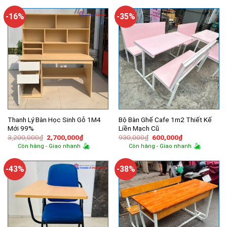
700,000₫.
là:
700,000₫.
là:
630,000₫.
400,000₫.
-16%
-35%
Thanh Lý Bàn Học Sinh Gỗ 1M4
Bộ Bàn Ghế Cafe 1m2 Thiết Kế
Mới 99%
Liền Mạch Cũ
Giá
Giá
Giá
Giá
3,200,000
₫
2,700,000
₫
930,000
₫
600,000
₫
gốc
hiện
gốc
hiện
Còn hàng - Giao nhanh
Còn hàng - Giao nhanh
là:
tại
là:
tại
3,200,000₫.
là:
930,000₫.
là:
2,700,000₫.
600,000₫.
-43%
-38%