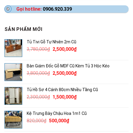
Gọi hotline:
0906.920.339
SẢN PHẨM MỚI
Tủ Tivi Gỗ Tự Nhiên 2m Cũ
Giá
Giá
3,780,000
₫
2,500,000
₫
gốc
hiện
là:
tại
Bàn Giám Đốc Gỗ MDF Cũ Kèm Tủ 3 Hộc Kéo
3,780,000₫.
là:
Giá
Giá
3,800,000
₫
2,500,000
₫
2,500,000₫.
gốc
hiện
là:
tại
Tủ Hồ Sơ 4 Cánh 80cm Nhiều Tầng Cũ
3,800,000₫.
là:
Giá
Giá
2,300,000
₫
1,500,000
₫
2,500,000₫.
gốc
hiện
là:
tại
Kệ Trưng Bày Chậu Hoa 1m1 Cũ
2,300,000₫.
là:
Giá
Giá
820,000
₫
500,000
₫
1,500,000₫.
gốc
hiện
là:
tại