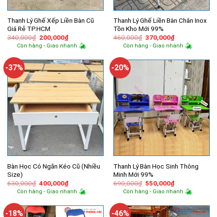
Thanh Lý Ghế Xếp Liền Bàn Cũ
Thanh Lý Ghế Liền Bàn Chân Inox
Giá Rẻ TP.HCM
Tồn Kho Mới 99%
Giá
Giá
Giá
Giá
340,000
₫
200,000
₫
460,000
₫
370,000
₫
gốc
hiện
gốc
hiện
Còn hàng - Giao nhanh
Còn hàng - Giao nhanh
là:
tại
là:
tại
340,000₫.
là:
460,000₫.
là:
200,000₫.
370,000₫.
-37%
-20%
Bàn Học Có Ngăn Kéo Cũ (Nhiều
Thanh Lý Bàn Học Sinh Thông
Size)
Minh Mới 99%
Giá
Giá
Giá
Giá
630,000
₫
400,000
₫
690,000
₫
550,000
₫
gốc
hiện
gốc
hiện
Còn hàng - Giao nhanh
Còn hàng - Giao nhanh
là:
tại
là:
tại
630,000₫.
là:
690,000₫.
là:
400,000₫.
550,000₫.
-18%
-46%