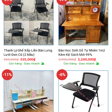
Thanh Lý Ghế Xếp Liền Bàn Lưng
Bàn Học Sinh Gỗ Tự Nhiên 1m2
Lưới Đen Cũ (2 Mẫu)
Kèm Kệ Sách Mới 99%
Giá
Giá
Giá
Giá
550,000
₫
335,000
₫
3,900,000
₫
2,200,000
₫
gốc
hiện
gốc
hiện
Còn hàng - Giao nhanh
Còn hàng - Giao nhanh
là:
tại
là:
tại
550,000₫.
là:
3,900,000₫.
là:
335,000₫.
2,200,000
-11%
-6%