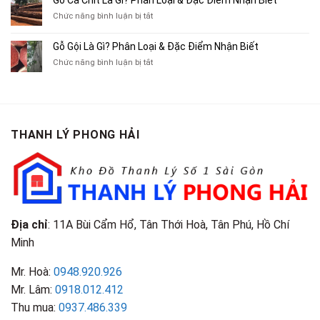
Gỗ Cà Chít Là Gì? Phân Loại & Đặc Điểm Nhận Biết
Cũ,
Địa
Cũ,
ở
Chức năng bình luận bị tắt
Xe
Chỉ
Truyện
Gỗ
Lôi
Mua
Tranh,
Cà
Cũ
Bán
Gỗ Gội Là Gì? Phân Loại & Đặc Điểm Nhận Biết
Tạp
Chít
Tại
Quần
Chí
ở
Chức năng bình luận bị tắt
Là
TP.HCM
Áo
Giá
Gỗ
Gì?
Cũ
Cao
Gội
Phân
Giá
Tại
Là
Loại
Cao
TPHCM
Gì?
&
Tại
Phân
Đặc
TPHCM
THANH LÝ PHONG HẢI
Loại
Điểm
&
Nhận
Đặc
Biết
Điểm
Nhận
Biết
Địa chỉ
: 11A Bùi Cẩm Hổ, Tân Thới Hoà, Tân Phú, Hồ Chí
Minh
Mr. Hoà:
0948.920.926
Mr. Lâm:
0918.012.412
Thu mua:
0937.486.339