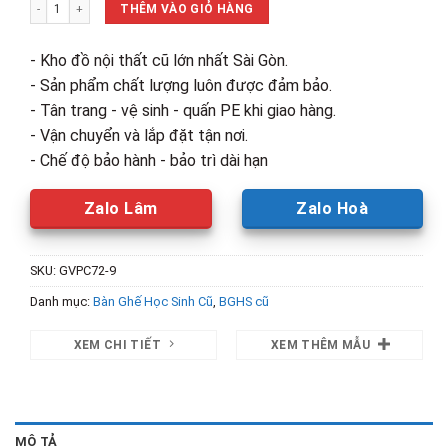
Ghế Xếp Liền Bàn Bọc Simili Mặt Gỗ Cũ số lượng
430,000₫.
là:
THÊM VÀO GIỎ HÀNG
320,000₫.
- Kho đồ nội thất cũ lớn nhất Sài Gòn.
- Sản phẩm chất lượng luôn được đảm bảo.
- Tân trang - vệ sinh - quấn PE khi giao hàng.
- Vận chuyển và lắp đặt tận nơi.
- Chế độ bảo hành - bảo trì dài hạn
Zalo Lâm
Zalo Hoà
SKU:
GVPC72-9
Danh mục:
Bàn Ghế Học Sinh Cũ
,
BGHS cũ
XEM CHI TIẾT
XEM THÊM MẪU
MÔ TẢ