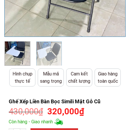
Hình chụp
Mẫu mã
Cam kết
Giao hàng
thực tế
sang trọng
chất lượng
toàn quốc
Ghế Xếp Liền Bàn Bọc Simili Mặt Gỗ Cũ
Giá
Giá
430,000
₫
320,000
₫
gốc
hiện
Còn hàng - Giao nhanh
là:
tại