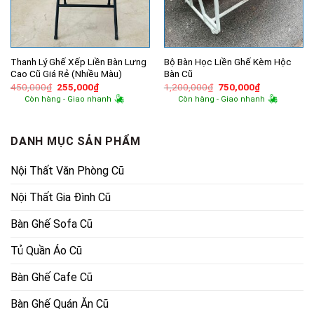
Thanh Lý Ghế Xếp Liền Bàn Lưng
Bộ Bàn Học Liền Ghế Kèm Hộc
Cao Cũ Giá Rẻ (Nhiều Màu)
Bàn Cũ
Giá
Giá
Giá
Giá
450,000
₫
255,000
₫
1,200,000
₫
750,000
₫
gốc
hiện
gốc
hiện
Còn hàng - Giao nhanh
Còn hàng - Giao nhanh
là:
tại
là:
tại
450,000₫.
là:
1,200,000₫.
là:
255,000₫.
750,000₫.
DANH MỤC SẢN PHẨM
Nội Thất Văn Phòng Cũ
Nội Thất Gia Đình Cũ
Bàn Ghế Sofa Cũ
Tủ Quần Áo Cũ
Bàn Ghế Cafe Cũ
Bàn Ghế Quán Ăn Cũ