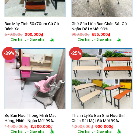
Bàn Máy Tính 50x70cm Cũ Có
Ghế Gấp Liền Bàn Chân Sắt Có
Bánh Xe
Ngăn Để Ly Mới 99%
Giá
Giá
Giá
Giá
570,000
₫
300,000
₫
900,000
₫
655,000
₫
gốc
hiện
gốc
hiện
Còn hàng - Giao nhanh
Còn hàng - Giao nhanh
là:
tại
là:
tại
570,000₫.
là:
900,000₫.
là:
300,000₫.
655,000₫.
-39%
-25%
Bộ Bàn Học Thông Minh Màu
Thanh Lý Bộ Bàn Ghế Học Sinh
Hồng, Nhiều Ngăn Mới 99%
Chân Sắt Mặt Gỗ Mới 99%
Giá
Giá
Giá
Giá
14,000,000
₫
8,500,000
₫
1,200,000
₫
900,000
₫
gốc
hiện
gốc
hiện
Còn hàng - Giao nhanh
Còn hàng - Giao nhanh
là:
tại
là:
tại