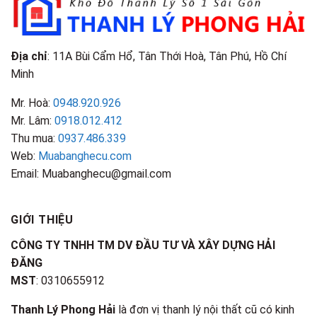
Điểm
Nhận
Biết
Địa chỉ
: 11A Bùi Cẩm Hổ, Tân Thới Hoà, Tân Phú, Hồ Chí
Minh
Mr. Hoà:
0948.920.926
Mr. Lâm:
0918.012.412
Thu mua:
0937.486.339
Web:
Muabanghecu.com
Email: Muabanghecu@gmail.com
GIỚI THIỆU
CÔNG TY TNHH TM DV ĐẦU TƯ VÀ XÂY DỰNG HẢI
ĐĂNG
MST
: 0310655912
Thanh Lý Phong Hải
là đơn vị thanh lý nội thất cũ có kinh