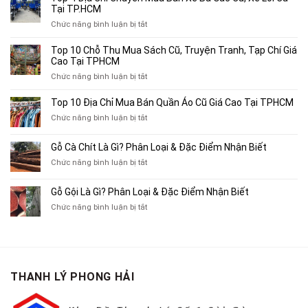
Tại TP.HCM
ở
Chức năng bình luận bị tắt
Top
4
Top 10 Chỗ Thu Mua Sách Cũ, Truyện Tranh, Tạp Chí Giá
Địa
Cao Tại TPHCM
Chỉ
ở
Chức năng bình luận bị tắt
Chuyên
Top
Mua
10
Top 10 Địa Chỉ Mua Bán Quần Áo Cũ Giá Cao Tại TPHCM
Bán
Chỗ
Xe
ở
Chức năng bình luận bị tắt
Thu
Ba
Top
Mua
Gác
10
Gỗ Cà Chít Là Gì? Phân Loại & Đặc Điểm Nhận Biết
Sách
Cũ,
Địa
Cũ,
ở
Chức năng bình luận bị tắt
Xe
Chỉ
Truyện
Gỗ
Lôi
Mua
Tranh,
Cà
Cũ
Bán
Gỗ Gội Là Gì? Phân Loại & Đặc Điểm Nhận Biết
Tạp
Chít
Tại
Quần
Chí
ở
Chức năng bình luận bị tắt
Là
TP.HCM
Áo
Giá
Gỗ
Gì?
Cũ
Cao
Gội
Phân
Giá
Tại
Là
Loại
Cao
TPHCM
Gì?
&
Tại
Phân
Đặc
TPHCM
THANH LÝ PHONG HẢI
Loại
Điểm
&
Nhận
Đặc
Biết