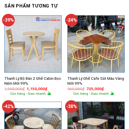
SẢN PHẨM TƯƠNG TỰ
-39%
-24%
Thanh Lý Bộ Bàn 2 Ghế Cabin Bọc
Thanh Lý Ghế Cafe Sắt Màu Vàng
Nệm Mới 99%
Mới 99%
Giá
Giá
Giá
Giá
1,900,000
₫
1,150,000
₫
960,000
₫
725,000
₫
gốc
hiện
gốc
hiện
Còn hàng - Giao nhanh
Còn hàng - Giao nhanh
là:
tại
là:
tại
1,900,000₫.
là:
960,000₫.
là:
1,150,000₫.
725,000₫.
-42%
-38%