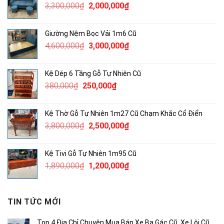
Giá
Giá
3,300,000
₫
2,000,000
₫
750,000₫.
gốc
hiện
là:
tại
Giường Nệm Bọc Vải 1m6 Cũ
3,300,000₫.
là:
Giá
Giá
4,600,000
₫
3,000,000
₫
2,000,000₫.
gốc
hiện
là:
tại
Kệ Dép 6 Tầng Gỗ Tự Nhiên Cũ
4,600,000₫.
là:
Giá
Giá
380,000
₫
250,000
₫
3,000,000₫.
gốc
hiện
là:
tại
Kệ Thờ Gỗ Tự Nhiên 1m27 Cũ Chạm Khắc Cổ Điển
380,000₫.
là:
Giá
Giá
3,800,000
₫
2,500,000
₫
250,000₫.
gốc
hiện
là:
tại
Kệ Tivi Gỗ Tự Nhiên 1m95 Cũ
3,800,000₫.
là:
Giá
Giá
1,890,000
₫
1,200,000
₫
2,500,000₫.
gốc
hiện
là:
tại
1,890,000₫.
là:
TIN TỨC MỚI
1,200,000₫.
Top 4 Địa Chỉ Chuyên Mua Bán Xe Ba Gác Cũ, Xe Lôi Cũ