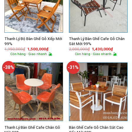
Thanh Lý Bộ Bàn Ghế Gỗ Xếp Mới
Thanh Lý Bàn Ghế Cafe Gỗ Chân
99%
Sắt Mới 99%
Giá
Giá
Giá
Giá
1,950,000
₫
1,500,000
₫
2,000,000
₫
1,430,000
₫
gốc
hiện
gốc
hiện
Còn hàng - Giao nhanh
Còn hàng - Giao nhanh
là:
tại
là:
tại
1,950,000₫.
là:
2,000,000₫.
là:
1,500,000₫.
1,430,000
-38%
-31%
Thanh Lý Bàn Ghế Cafe Chân Gỗ
Bàn Ghế Cafe Gỗ Chân Sắt Cao