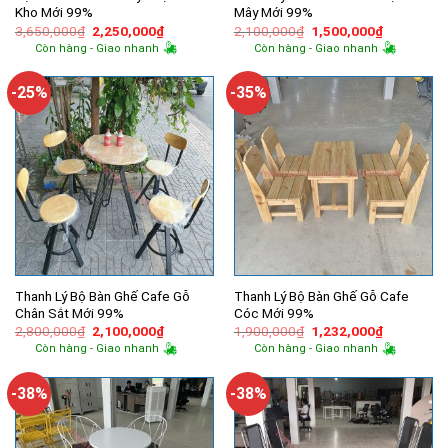
Kho Mới 99%
Mây Mới 99%
Giá
Giá
Giá
Giá
3,650,000
₫
2,250,000
₫
2,100,000
₫
1,500,000
₫
gốc
hiện
gốc
hiện
Còn hàng - Giao nhanh
Còn hàng - Giao nhanh
là:
tại
là:
tại
3,650,000₫.
là:
2,100,000₫.
là:
2,250,000₫.
1,500,000
-25%
-35%
Thanh Lý Bộ Bàn Ghế Cafe Gỗ
Thanh Lý Bộ Bàn Ghế Gỗ Cafe
Chân Sắt Mới 99%
Cóc Mới 99%
Giá
Giá
Giá
Giá
2,800,000
₫
2,100,000
₫
1,900,000
₫
1,232,000
₫
gốc
hiện
gốc
hiện
Còn hàng - Giao nhanh
Còn hàng - Giao nhanh
là:
tại
là:
tại
2,800,000₫.
là:
1,900,000₫.
là:
2,100,000₫.
1,232,000
-38%
-38%