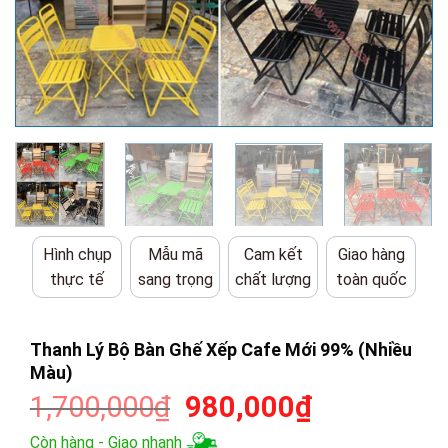
Hình chụp
Mẫu mã
Cam kết
Giao hàng
thực tế
sang trọng
chất lượng
toàn quốc
Thanh Lý Bộ Bàn Ghế Xếp Cafe Mới 99% (Nhiều
Màu)
Giá
Giá
1,700,000
₫
980,000
₫
gốc
hiện
Còn hàng - Giao nhanh