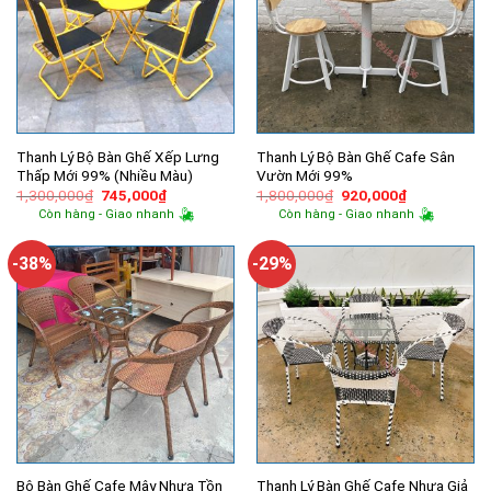
Thanh Lý Bộ Bàn Ghế Xếp Lưng
Thanh Lý Bộ Bàn Ghế Cafe Sân
Thấp Mới 99% (Nhiều Màu)
Vườn Mới 99%
Giá
Giá
Giá
Giá
1,300,000
₫
745,000
₫
1,800,000
₫
920,000
₫
gốc
hiện
gốc
hiện
Còn hàng - Giao nhanh
Còn hàng - Giao nhanh
là:
tại
là:
tại
1,300,000₫.
là:
1,800,000₫.
là:
745,000₫.
920,000₫.
-38%
-29%
Bộ Bàn Ghế Cafe Mây Nhựa Tồn
Thanh Lý Bàn Ghế Cafe Nhựa Giả