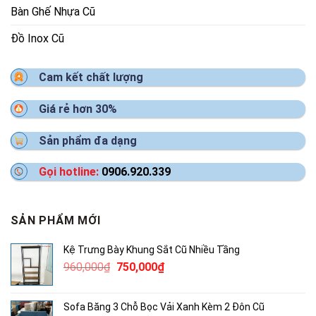
Bàn Ghế Nhựa Cũ
Đồ Inox Cũ
Cam kết chất lượng
Giá rẻ hơn 30%
Sản phẩm đa dạng
Gọi hotline:
0906.920.339
SẢN PHẨM MỚI
Kệ Trưng Bày Khung Sắt Cũ Nhiều Tầng
Giá
Giá
960,000
₫
750,000
₫
gốc
hiện
là:
tại
Sofa Băng 3 Chỗ Bọc Vải Xanh Kèm 2 Đôn Cũ
960,000₫.
là: