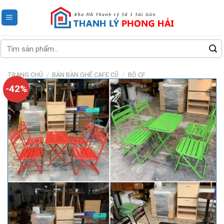
Skip
to
content
Tìm
kiếm:
TRANG CHỦ
/
BÁN BÀN GHẾ CAFE CŨ
/
BỘ CF
-42%