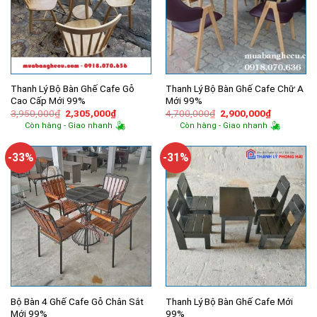
Thanh Lý Bộ Bàn Ghế Cafe Gỗ
Thanh Lý Bộ Bàn Ghế Cafe Chữ A
Cao Cấp Mới 99%
Mới 99%
Giá
Giá
Giá
Giá
3,950,000
₫
2,305,000
₫
4,700,000
₫
2,900,000
₫
gốc
hiện
gốc
hiện
Còn hàng - Giao nhanh
Còn hàng - Giao nhanh
là:
tại
là:
tại
3,950,000₫.
là:
4,700,000₫.
là:
2,305,000₫.
2,900,000
-33%
-31%
Bộ Bàn 4 Ghế Cafe Gỗ Chân Sắt
Thanh Lý Bộ Bàn Ghế Cafe Mới
Mới 99%
99%