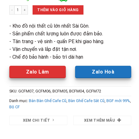
là:
tại
Thanh Lý Bộ Bàn Ghế Xếp Cafe Mới 99% (Nhiều Màu) số lượng
1,700,000₫.
là:
THÊM VÀO GIỎ HÀNG
980,000₫.
- Kho đồ nội thất cũ lớn nhất Sài Gòn.
- Sản phẩm chất lượng luôn được đảm bảo.
- Tân trang - vệ sinh - quấn PE khi giao hàng.
- Vận chuyển và lắp đặt tận nơi.
- Chế độ bảo hành - bảo trì dài hạn
Zalo Lâm
Zalo Hoà
SKU:
GCFM07, GCFM06, BCFM05, BCFM04, GCFM72
Danh mục:
Bán Bàn Ghế Cafe Cũ
,
Bàn Ghế Cafe Sắt Cũ
,
BGF mới 99%
,
Bộ CF
XEM CHI TIẾT
XEM THÊM MẪU