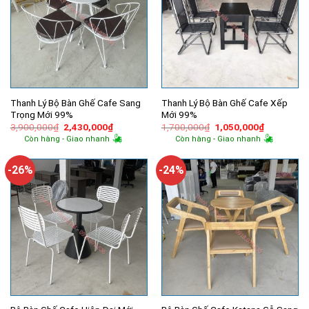
Thanh Lý Bộ Bàn Ghế Cafe Sang
Thanh Lý Bộ Bàn Ghế Cafe Xếp
Trọng Mới 99%
Mới 99%
Giá
Giá
Giá
Giá
3,900,000
₫
2,430,000
₫
1,700,000
₫
1,050,000
₫
gốc
hiện
gốc
hiện
Còn hàng - Giao nhanh
Còn hàng - Giao nhanh
là:
tại
là:
tại
3,900,000₫.
là:
1,700,000₫.
là:
2,430,000₫.
1,050,000
-26%
-24%