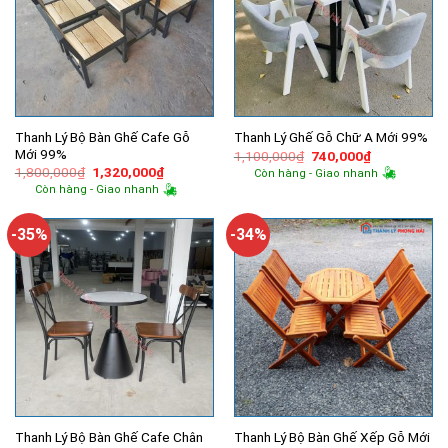
Thanh Lý Bộ Bàn Ghế Cafe Gỗ
Thanh Lý Ghế Gỗ Chữ A Mới 99%
Mới 99%
Giá
Giá
1,100,000
₫
740,000
₫
gốc
hiện
Giá
Giá
1,800,000
₫
1,320,000
₫
Còn hàng - Giao nhanh
là:
tại
gốc
hiện
Còn hàng - Giao nhanh
1,100,000₫.
là:
là:
tại
740,000₫.
1,800,000₫.
là:
1,320,000₫.
-35%
-34%
Thanh Lý Bộ Bàn Ghế Cafe Chân
Thanh Lý Bộ Bàn Ghế Xếp Gỗ Mới