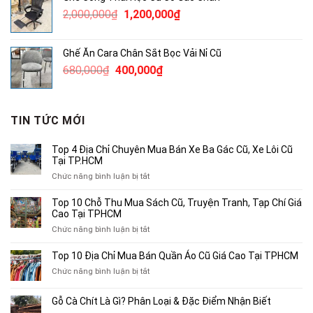
145,000₫.
là:
Giá
Giá
2,000,000
₫
1,200,000
₫
100,000₫.
gốc
hiện
là:
tại
Ghế Ăn Cara Chân Sắt Bọc Vải Nỉ Cũ
2,000,000₫.
là:
Giá
Giá
680,000
₫
400,000
₫
1,200,000₫.
gốc
hiện
là:
tại
680,000₫.
là:
TIN TỨC MỚI
400,000₫.
Top 4 Địa Chỉ Chuyên Mua Bán Xe Ba Gác Cũ, Xe Lôi Cũ
Tại TP.HCM
ở
Chức năng bình luận bị tắt
Top
4
Top 10 Chỗ Thu Mua Sách Cũ, Truyện Tranh, Tạp Chí Giá
Địa
Cao Tại TPHCM
Chỉ
ở
Chức năng bình luận bị tắt
Chuyên
Top
Mua
10
Top 10 Địa Chỉ Mua Bán Quần Áo Cũ Giá Cao Tại TPHCM
Bán
Chỗ
Xe
ở
Chức năng bình luận bị tắt
Thu
Ba
Top
Mua
Gác
10
Gỗ Cà Chít Là Gì? Phân Loại & Đặc Điểm Nhận Biết
Sách
Cũ,
Địa
Cũ,