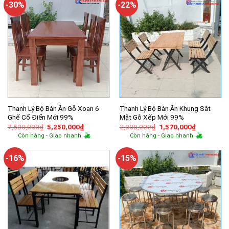
-30%
-22%
Thanh Lý Bộ Bàn Ăn Gỗ Xoan 6
Thanh Lý Bộ Bàn Ăn Khung Sắt
Ghế Cổ Điển Mới 99%
Mặt Gỗ Xếp Mới 99%
Giá
Giá
Giá
Giá
7,500,000
₫
5,250,000
₫
2,000,000
₫
1,570,000
₫
gốc
hiện
gốc
hiện
Còn hàng - Giao nhanh
Còn hàng - Giao nhanh
là:
tại
là:
tại
7,500,000₫.
là:
2,000,000₫.
là:
5,250,000₫.
1,570,000
-16%
-15%