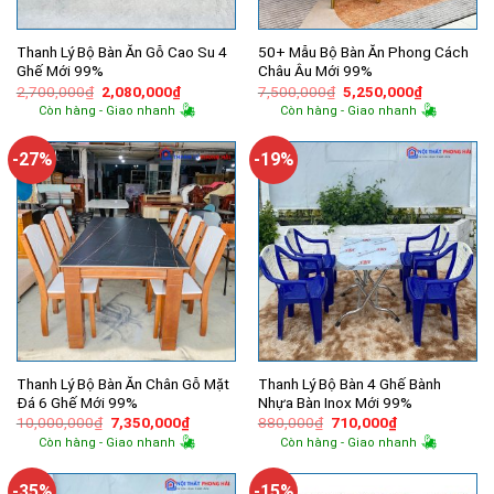
Thanh Lý Bộ Bàn Ăn Gỗ Cao Su 4
50+ Mẫu Bộ Bàn Ăn Phong Cách
Ghế Mới 99%
Châu Âu Mới 99%
Giá
Giá
Giá
Giá
2,700,000
₫
2,080,000
₫
7,500,000
₫
5,250,000
₫
gốc
hiện
gốc
hiện
Còn hàng - Giao nhanh
Còn hàng - Giao nhanh
là:
tại
là:
tại
2,700,000₫.
là:
7,500,000₫.
là:
2,080,000₫.
5,250,000
-27%
-19%
Thanh Lý Bộ Bàn Ăn Chân Gỗ Mặt
Thanh Lý Bộ Bàn 4 Ghế Bành
Đá 6 Ghế Mới 99%
Nhựa Bàn Inox Mới 99%
Giá
Giá
Giá
Giá
10,000,000
₫
7,350,000
₫
880,000
₫
710,000
₫
gốc
hiện
gốc
hiện
Còn hàng - Giao nhanh
Còn hàng - Giao nhanh
là:
tại
là:
tại
10,000,000₫.
là:
880,000₫.
là:
7,350,000₫.
710,000₫.
-35%
-15%