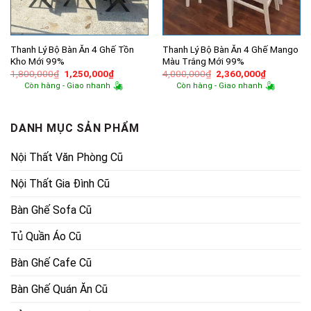
Thanh Lý Bộ Bàn Ăn 4 Ghế Tồn
Thanh Lý Bộ Bàn Ăn 4 Ghế Mango
Kho Mới 99%
Màu Trắng Mới 99%
Giá
Giá
Giá
Giá
1,800,000
₫
1,250,000
₫
4,000,000
₫
2,360,000
₫
gốc
hiện
gốc
hiện
Còn hàng - Giao nhanh
Còn hàng - Giao nhanh
là:
tại
là:
tại
1,800,000₫.
là:
4,000,000₫.
là:
1,250,000₫.
2,360,000
DANH MỤC SẢN PHẨM
Nội Thất Văn Phòng Cũ
Nội Thất Gia Đình Cũ
Bàn Ghế Sofa Cũ
Tủ Quần Áo Cũ
Bàn Ghế Cafe Cũ
Bàn Ghế Quán Ăn Cũ