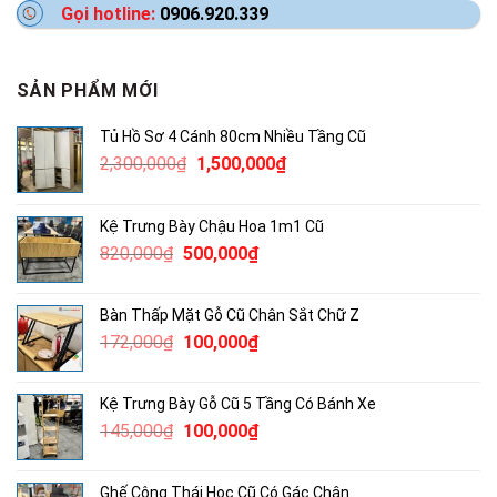
Gọi hotline:
0906.920.339
SẢN PHẨM MỚI
Tủ Hồ Sơ 4 Cánh 80cm Nhiều Tầng Cũ
Giá
Giá
2,300,000
₫
1,500,000
₫
gốc
hiện
là:
tại
Kệ Trưng Bày Chậu Hoa 1m1 Cũ
2,300,000₫.
là:
Giá
Giá
820,000
₫
500,000
₫
1,500,000₫.
gốc
hiện
là:
tại
Bàn Thấp Mặt Gỗ Cũ Chân Sắt Chữ Z
820,000₫.
là:
Giá
Giá
172,000
₫
100,000
₫
500,000₫.
gốc
hiện
là:
tại
Kệ Trưng Bày Gỗ Cũ 5 Tầng Có Bánh Xe
172,000₫.
là:
Giá
Giá
145,000
₫
100,000
₫
100,000₫.
gốc
hiện
là:
tại
Ghế Công Thái Học Cũ Có Gác Chân