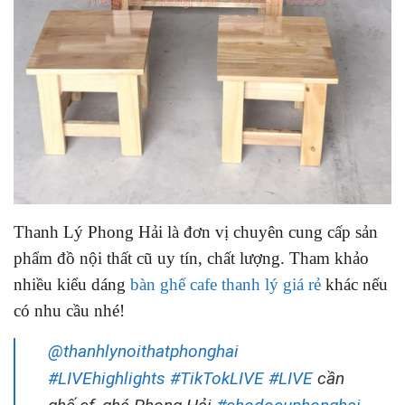
Thanh Lý Phong Hải là đơn vị chuyên cung cấp sản
phẩm đồ nội thất cũ uy tín, chất lượng. Tham khảo
nhiều kiểu dáng
bàn ghế cafe thanh lý giá rẻ
khác nếu
có nhu cầu nhé!
@thanhlynoithatphonghai
#LIVEhighlights
#TikTokLIVE
#LIVE
cần