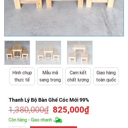
Hình chụp
Mẫu mã
Cam kết
Giao hàng
thực tế
sang trọng
chất lượng
toàn quốc
Thanh Lý Bộ Bàn Ghế Cóc Mới 99%
Giá
Giá
1,380,000
₫
825,000
₫
gốc
hiện
Còn hàng - Giao nhanh
là:
tại