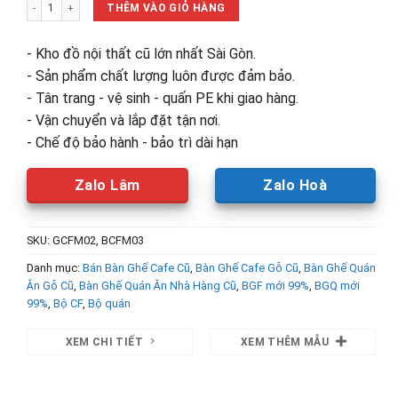
Thanh Lý Bộ Bàn Ghế Cóc Mới 99% số lượng
1,380,000₫.
là:
THÊM VÀO GIỎ HÀNG
825,000₫.
- Kho đồ nội thất cũ lớn nhất Sài Gòn.
- Sản phẩm chất lượng luôn được đảm bảo.
- Tân trang - vệ sinh - quấn PE khi giao hàng.
- Vận chuyển và lắp đặt tận nơi.
- Chế độ bảo hành - bảo trì dài hạn
Zalo Lâm
Zalo Hoà
SKU:
GCFM02, BCFM03
Danh mục:
Bán Bàn Ghế Cafe Cũ
,
Bàn Ghế Cafe Gỗ Cũ
,
Bàn Ghế Quán
Ăn Gỗ Cũ
,
Bàn Ghế Quán Ăn Nhà Hàng Cũ
,
BGF mới 99%
,
BGQ mới
99%
,
Bộ CF
,
Bộ quán
XEM CHI TIẾT
XEM THÊM MẪU