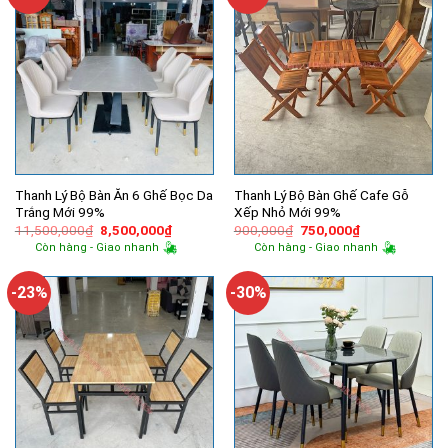
Thanh Lý Bộ Bàn Ăn 6 Ghế Bọc Da
Thanh Lý Bộ Bàn Ghế Cafe Gỗ
Trắng Mới 99%
Xếp Nhỏ Mới 99%
Giá
Giá
Giá
Giá
11,500,000
₫
8,500,000
₫
900,000
₫
750,000
₫
gốc
hiện
gốc
hiện
Còn hàng - Giao nhanh
Còn hàng - Giao nhanh
là:
tại
là:
tại
11,500,000₫.
là:
900,000₫.
là:
8,500,000₫.
750,000₫.
-23%
-30%