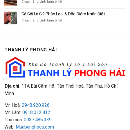
ở
Chức năng bình luận bị tắt
Xe
Chỉ
Truyện
Gỗ
Lôi
Mua
Tranh,
Cà
Cũ
Bán
Gỗ Gội Là Gì? Phân Loại & Đặc Điểm Nhận Biết
Tạp
Chít
Tại
Quần
Chí
ở
Chức năng bình luận bị tắt
Là
TP.HCM
Áo
Giá
Gỗ
Gì?
Cũ
Cao
Gội
Phân
Giá
Tại
Là
Loại
Cao
TPHCM
Gì?
&
Tại
Phân
Đặc
TPHCM
THANH LÝ PHONG HẢI
Loại
Điểm
&
Nhận
Đặc
Biết
Điểm
Nhận
Biết
Địa chỉ
: 11A Bùi Cẩm Hổ, Tân Thới Hoà, Tân Phú, Hồ Chí
Minh
Mr. Hoà:
0948.920.926
Mr. Lâm:
0918.012.412
Thu mua:
0937.486.339
Web:
Muabanghecu.com