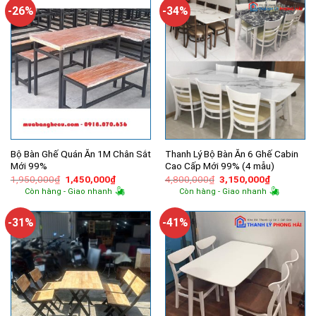
2,400,000₫.
2,855,000
-26%
-34%
Bộ Bàn Ghế Quán Ăn 1M Chân Sắt
Thanh Lý Bộ Bàn Ăn 6 Ghế Cabin
Mới 99%
Cao Cấp Mới 99% (4 mẫu)
Giá
Giá
Giá
Giá
1,950,000
₫
1,450,000
₫
4,800,000
₫
3,150,000
₫
gốc
hiện
gốc
hiện
Còn hàng - Giao nhanh
Còn hàng - Giao nhanh
là:
tại
là:
tại
1,950,000₫.
là:
4,800,000₫.
là:
1,450,000₫.
3,150,000
-31%
-41%