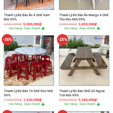
Thanh Lý Bộ Bàn Ăn 4 Ghế Xám
Thanh Lý Bộ Bàn Ăn Mango 4 Ghế
Mới 99%
Tồn Kho Mới 99%
Giá
Giá
Giá
Giá
6,500,000
₫
5,000,000
₫
3,900,000
₫
2,850,000
₫
gốc
hiện
gốc
hiện
Còn hàng - Giao nhanh
Còn hàng - Giao nhanh
là:
tại
là:
tại
6,500,000₫.
là:
3,900,000₫.
là:
5,000,000₫.
2,850,000
-36%
-25%
Thanh Lý Bộ Bàn 10 Ghế Đôn Mới
Thanh Lý Bộ Bàn Ghế Gỗ Ngoài
99%
Trời Mới 99%
Giá
Giá
Giá
Giá
1,900,000
₫
1,220,000
₫
4,500,000
₫
3,360,000
₫
gốc
hiện
gốc
hiện
Còn hàng - Giao nhanh
Còn hàng - Giao nhanh
là:
tại
là:
tại
1,900,000₫.
là:
4,500,000₫.
là:
1,220,000₫.
3,360,000