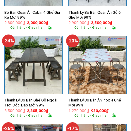
Bộ Bàn Quán Ăn Cabin 4 Ghế Giá
Thanh Lý Bộ Bàn Quán Ăn Gỗ 6
Rẻ Mới 99%
Ghế Mới 99%
Giá
Giá
Giá
Giá
2,800,000
₫
2,000,000
₫
2,900,000
₫
2,500,000
₫
gốc
hiện
gốc
hiện
Còn hàng - Giao nhanh
Còn hàng - Giao nhanh
là:
tại
là:
tại
2,800,000₫.
là:
2,900,000₫.
là:
2,000,000₫.
2,500,000
-34%
-23%
Thanh Lý Bộ Bàn Ghế Gỗ Ngoài
Thanh Lý Bộ Bàn Ăn Inox 4 Ghế
Trời Độc Đáo Mới 99%
Mới 99%
Giá
Giá
Giá
Giá
3,500,000
₫
2,305,000
₫
1,270,000
₫
980,000
₫
gốc
hiện
gốc
hiện
Còn hàng - Giao nhanh
Còn hàng - Giao nhanh
là:
tại
là:
tại
3,500,000₫.
là:
1,270,000₫.
là:
2,305,000₫.
980,000₫.
-26%
-17%