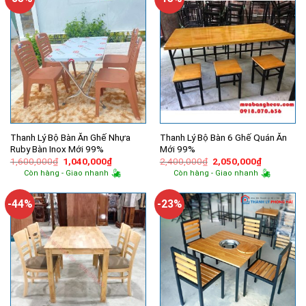
Thanh Lý Bộ Bàn Ăn Ghế Nhựa
Thanh Lý Bộ Bàn 6 Ghế Quán Ăn
Ruby Bàn Inox Mới 99%
Mới 99%
Giá
Giá
Giá
Giá
1,600,000
₫
1,040,000
₫
2,400,000
₫
2,050,000
₫
gốc
hiện
gốc
hiện
Còn hàng - Giao nhanh
Còn hàng - Giao nhanh
là:
tại
là:
tại
1,600,000₫.
là:
2,400,000₫.
là:
1,040,000₫.
2,050,000
-44%
-23%