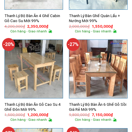
Thanh Lý Bộ Bàn Ăn 4 Ghế Cabin
Thanh Lý Bàn Ghế Quán Lẩu +
Gỗ Cao Su Mới 99%
Nướng Mới 99%
Giá
Giá
Giá
Giá
4,200,000
₫
2,350,000
₫
2,000,000
₫
1,550,000
₫
gốc
hiện
gốc
hiện
Còn hàng - Giao nhanh
Còn hàng - Giao nhanh
là:
tại
là:
tại
4,200,000₫.
là:
2,000,000₫.
là:
2,350,000₫.
1,550,000
-20%
-27%
Thanh Lý Bộ Bàn Ăn Gỗ Cao Su 4
Thanh Lý Bộ Bàn Ăn 6 Ghế Gỗ Sồi
Ghế Đôn Mới 99%
Giá Rẻ Mới 99%
Giá
Giá
Giá
Giá
1,500,000
₫
1,200,000
₫
9,800,000
₫
7,150,000
₫
gốc
hiện
gốc
hiện
Còn hàng - Giao nhanh
Còn hàng - Giao nhanh
là:
tại
là:
tại
1,500,000₫.
là:
9,800,000₫.
là:
1,200,000₫.
7,150,000