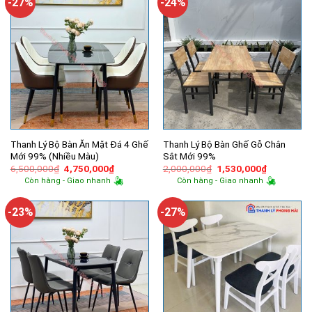
-27%
-24%
Thanh Lý Bộ Bàn Ăn Mặt Đá 4 Ghế
Thanh Lý Bộ Bàn Ghế Gỗ Chân
Mới 99% (Nhiều Màu)
Sắt Mới 99%
Giá
Giá
Giá
Giá
6,500,000
₫
4,750,000
₫
2,000,000
₫
1,530,000
₫
gốc
hiện
gốc
hiện
Còn hàng - Giao nhanh
Còn hàng - Giao nhanh
là:
tại
là:
tại
6,500,000₫.
là:
2,000,000₫.
là:
4,750,000₫.
1,530,000
-23%
-27%