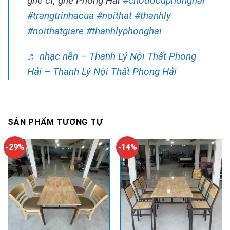
ghế cf, ghé Phong Hải
#chodocuphonghai
#trangtrinhacua
#noithat
#thanhly
#noithatgiare
#thanhlyphonghai
♬ nhạc nền – Thanh Lý Nội Thất Phong
Hải – Thanh Lý Nội Thất Phong Hải
SẢN PHẨM TƯƠNG TỰ
-29%
-14%