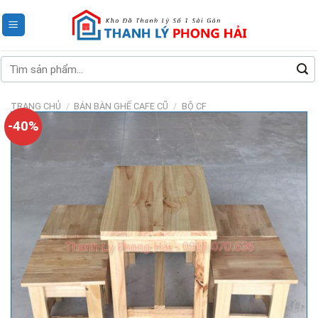
Skip
to
content
Tìm
kiếm:
TRANG CHỦ
/
BÁN BÀN GHẾ CAFE CŨ
/
BỘ CF
-40%