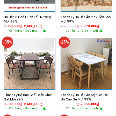
Bộ Bàn 6 Ghế Quán Lẩu Nướng
Thanh Lý Bộ Bàn Ăn Inox Tồn Kho
Mới 99%
Mới 99%
Giá
Giá
Giá
Giá
2,850,000
₫
2,400,000
₫
2,200,000
₫
1,870,000
₫
gốc
hiện
gốc
hiện
Còn hàng - Giao nhanh
Còn hàng - Giao nhanh
là:
tại
là:
tại
2,850,000₫.
là:
2,200,000₫.
là:
2,400,000₫.
1,870,000
-35%
-25%
Thanh Lý Bộ Bàn Ghế Cafe Chân
Thanh Lý Bộ Bàn Ăn Mặt Giả Đá
Sắt Mới 99%
Gỗ Cao Su Mới 99%
Giá
Giá
Giá
Giá
3,700,000
₫
2,400,000
₫
3,800,000
₫
2,855,000
₫
gốc
hiện
gốc
hiện
Còn hàng - Giao nhanh
Còn hàng - Giao nhanh
là:
tại
là:
tại
3,700,000₫.
là:
3,800,000₫.
là: