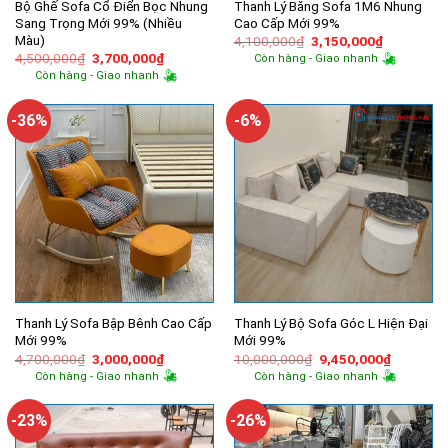
Bộ Ghế Sofa Cổ Điển Bọc Nhung
Thanh Lý Băng Sofa 1M6 Nhung
Sang Trọng Mới 99% (Nhiều
Cao Cấp Mới 99%
Màu)
Giá
Giá
4,100,000
₫
3,150,000
₫
gốc
hiện
Giá
Giá
4,500,000
₫
3,700,000
₫
Còn hàng - Giao nhanh
là:
tại
gốc
hiện
Còn hàng - Giao nhanh
4,100,000₫.
là:
là:
tại
3,150,000
4,500,000₫.
là:
3,700,000₫.
-36%
-6%
Thanh Lý Sofa Bập Bênh Cao Cấp
Thanh Lý Bộ Sofa Góc L Hiện Đại
Mới 99%
Mới 99%
Giá
Giá
Giá
Giá
4,700,000
₫
3,000,000
₫
10,000,000
₫
9,450,000
₫
gốc
hiện
gốc
hiện
Còn hàng - Giao nhanh
Còn hàng - Giao nhanh
là:
tại
là:
tại
4,700,000₫.
là:
10,000,000₫.
là:
3,000,000₫.
9,450,00
-23%
-26%