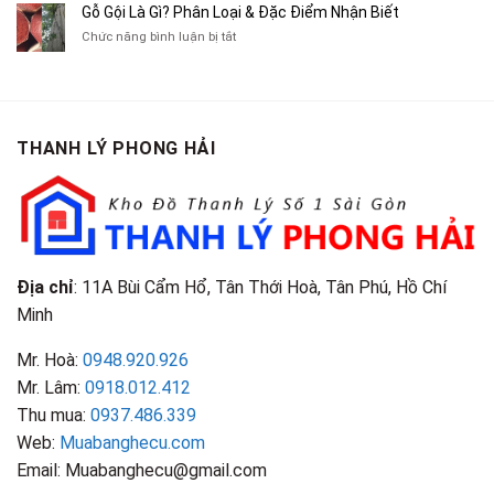
Cà
Cũ
Bán
Gỗ Gội Là Gì? Phân Loại & Đặc Điểm Nhận Biết
Tạp
Chít
Tại
Quần
Chí
ở
Chức năng bình luận bị tắt
Là
TP.HCM
Áo
Giá
Gỗ
Gì?
Cũ
Cao
Gội
Phân
Giá
Tại
Là
Loại
Cao
TPHCM
Gì?
&
Tại
Phân
Đặc
TPHCM
THANH LÝ PHONG HẢI
Loại
Điểm
&
Nhận
Đặc
Biết
Điểm
Nhận
Biết
Địa chỉ
: 11A Bùi Cẩm Hổ, Tân Thới Hoà, Tân Phú, Hồ Chí
Minh
Mr. Hoà:
0948.920.926
Mr. Lâm:
0918.012.412
Thu mua:
0937.486.339
Web:
Muabanghecu.com
Email: Muabanghecu@gmail.com