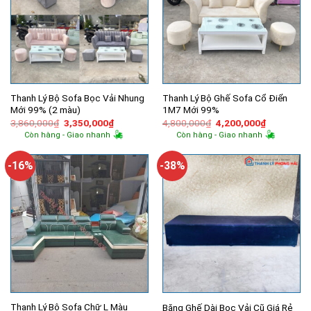
Thanh Lý Bộ Sofa Bọc Vải Nhung
Thanh Lý Bộ Ghế Sofa Cổ Điển
Mới 99% (2 màu)
1M7 Mới 99%
Giá
Giá
Giá
Giá
3,860,000
₫
3,350,000
₫
4,800,000
₫
4,200,000
₫
gốc
hiện
gốc
hiện
Còn hàng - Giao nhanh
Còn hàng - Giao nhanh
là:
tại
là:
tại
3,860,000₫.
là:
4,800,000₫.
là:
3,350,000₫.
4,200,000
-16%
-38%
Thanh Lý Bộ Sofa Chữ L Màu
Băng Ghế Dài Bọc Vải Cũ Giá Rẻ