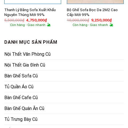
Thanh Lý Băng Sofa Xuất Khẩu
Bộ Ghế Sofa Bọc Da 2M2 Cao
Nguyên Thùng Mới 99%
Cấp Mới 99%
Giá
Giá
Giá
Giá
5,500,000
₫
4,750,000
₫
10,000,000
₫
9,250,000
₫
gốc
hiện
gốc
hiện
Còn hàng - Giao nhanh
Còn hàng - Giao nhanh
là:
tại
là:
tại
5,500,000₫.
là:
10,000,000₫.
là:
4,750,000₫.
9,250,00
DANH MỤC SẢN PHẨM
Nội Thất Văn Phòng Cũ
Nội Thất Gia Đình Cũ
Bàn Ghế Sofa Cũ
Tủ Quần Áo Cũ
Bàn Ghế Cafe Cũ
Bàn Ghế Quán Ăn Cũ
Tủ Trưng Bày Cũ