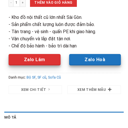
Bộ Sofa Bed Bọc Vải Kèm Bàn Và Đôn Cũ số lượng
2,100,000₫.
là:
THÊM VÀO GIỎ HÀNG
1,150,00
- Kho đồ nội thất cũ lớn nhất Sài Gòn.
- Sản phẩm chất lượng luôn được đảm bảo.
- Tân trang - vệ sinh - quấn PE khi giao hàng.
- Vận chuyển và lắp đặt tận nơi.
- Chế độ bảo hành - bảo trì dài hạn
Zalo Lâm
Zalo Hoà
Danh mục:
Bộ SF
,
SF cũ
,
Sofa Cũ
XEM CHI TIẾT
XEM THÊM MẪU
MÔ TẢ