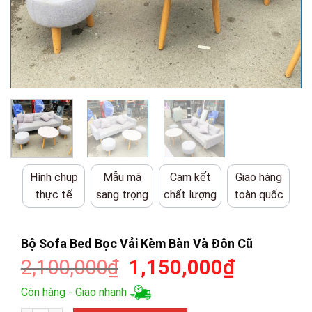
Hình chụp
Mẫu mã
Cam kết
Giao hàng
thực tế
sang trọng
chất lượng
toàn quốc
Bộ Sofa Bed Bọc Vải Kèm Bàn Và Đôn Cũ
Giá
Giá
2,100,000
₫
1,150,000
₫
gốc
hiện
Còn hàng - Giao nhanh
là:
tại