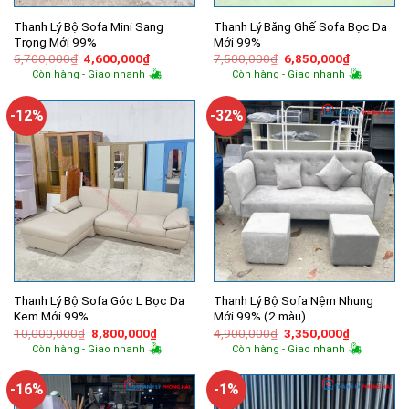
Thanh Lý Bộ Sofa Mini Sang
Thanh Lý Băng Ghế Sofa Bọc Da
Trọng Mới 99%
Mới 99%
Giá
Giá
Giá
Giá
5,700,000
₫
4,600,000
₫
7,500,000
₫
6,850,000
₫
gốc
hiện
gốc
hiện
Còn hàng - Giao nhanh
Còn hàng - Giao nhanh
là:
tại
là:
tại
5,700,000₫.
là:
7,500,000₫.
là:
4,600,000₫.
6,850,000
-12%
-32%
Thanh Lý Bộ Sofa Góc L Bọc Da
Thanh Lý Bộ Sofa Nệm Nhung
Kem Mới 99%
Mới 99% (2 màu)
Giá
Giá
Giá
Giá
10,000,000
₫
8,800,000
₫
4,900,000
₫
3,350,000
₫
gốc
hiện
gốc
hiện
Còn hàng - Giao nhanh
Còn hàng - Giao nhanh
là:
tại
là:
tại
10,000,000₫.
là:
4,900,000₫.
là:
8,800,000₫.
3,350,000
-16%
-1%