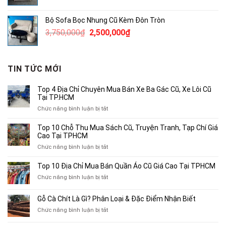
gốc
hiện
là:
tại
Bộ Sofa Bọc Nhung Cũ Kèm Đôn Tròn
490,000₫.
là:
Giá
Giá
3,750,000
₫
2,500,000
₫
300,000₫.
gốc
hiện
là:
tại
3,750,000₫.
là:
TIN TỨC MỚI
2,500,000₫.
Top 4 Địa Chỉ Chuyên Mua Bán Xe Ba Gác Cũ, Xe Lôi Cũ
Tại TP.HCM
ở
Chức năng bình luận bị tắt
Top
4
Top 10 Chỗ Thu Mua Sách Cũ, Truyện Tranh, Tạp Chí Giá
Địa
Cao Tại TPHCM
Chỉ
ở
Chức năng bình luận bị tắt
Chuyên
Top
Mua
10
Top 10 Địa Chỉ Mua Bán Quần Áo Cũ Giá Cao Tại TPHCM
Bán
Chỗ
Xe
ở
Chức năng bình luận bị tắt
Thu
Ba
Top
Mua
Gác
10
Gỗ Cà Chít Là Gì? Phân Loại & Đặc Điểm Nhận Biết
Sách
Cũ,
Địa
Cũ,
ở
Chức năng bình luận bị tắt
Xe
Chỉ
Truyện
Gỗ
Lôi
Mua
Tranh,