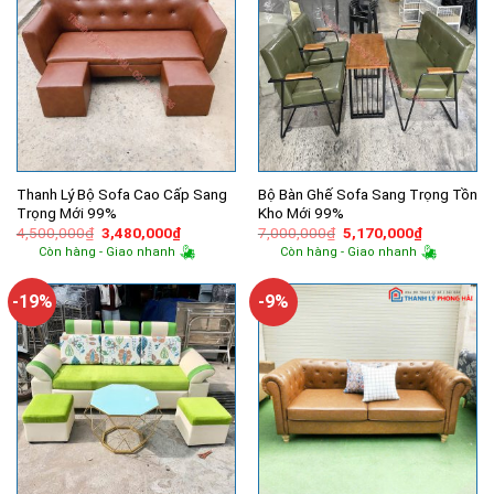
Thanh Lý Bộ Sofa Cao Cấp Sang
Bộ Bàn Ghế Sofa Sang Trọng Tồn
Trọng Mới 99%
Kho Mới 99%
Giá
Giá
Giá
Giá
4,500,000
₫
3,480,000
₫
7,000,000
₫
5,170,000
₫
gốc
hiện
gốc
hiện
Còn hàng - Giao nhanh
Còn hàng - Giao nhanh
là:
tại
là:
tại
4,500,000₫.
là:
7,000,000₫.
là:
3,480,000₫.
5,170,000
-19%
-9%