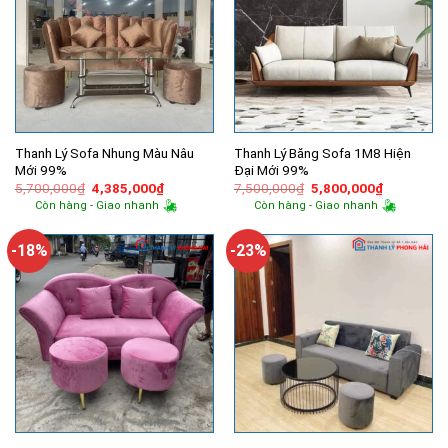
Thanh Lý Sofa Nhung Màu Nâu
Thanh Lý Băng Sofa 1M8 Hiện
Mới 99%
Đại Mới 99%
Giá
Giá
Giá
Giá
5,700,000
₫
4,385,000
₫
7,500,000
₫
5,800,000
₫
gốc
hiện
gốc
hiện
Còn hàng - Giao nhanh
Còn hàng - Giao nhanh
là:
tại
là:
tại
5,700,000₫.
là:
7,500,000₫.
là:
4,385,000₫.
5,800,000
-18%
-23%