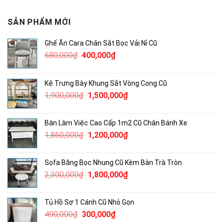
SẢN PHẨM MỚI
Ghế Ăn Cara Chân Sắt Bọc Vải Nỉ Cũ
Giá
Giá
680,000
₫
400,000
₫
gốc
hiện
là:
tại
Kệ Trưng Bày Khung Sắt Vòng Cong Cũ
680,000₫.
là:
Giá
Giá
1,900,000
₫
1,500,000
₫
400,000₫.
gốc
hiện
là:
tại
Bàn Làm Việc Cao Cấp 1m2 Cũ Chân Bánh Xe
1,900,000₫.
là:
Giá
Giá
1,860,000
₫
1,200,000
₫
1,500,000₫.
gốc
hiện
là:
tại
Sofa Băng Bọc Nhung Cũ Kèm Bàn Trà Tròn
1,860,000₫.
là:
Giá
Giá
2,300,000
₫
1,800,000
₫
1,200,000₫.
gốc
hiện
là:
tại
Tủ Hồ Sơ 1 Cánh Cũ Nhỏ Gọn
2,300,000₫.
là:
Giá
Giá
490,000
₫
300,000
₫
1,800,000₫.