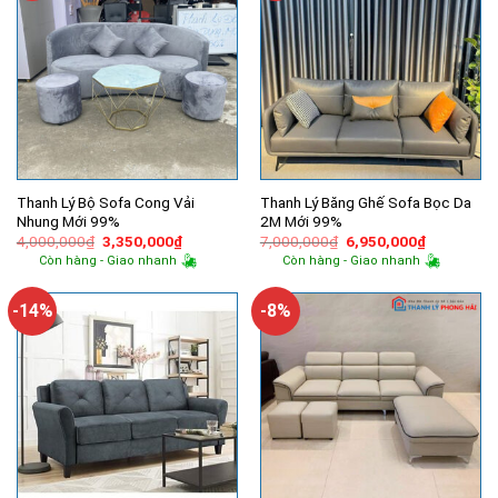
Thanh Lý Bộ Sofa Cong Vải
Thanh Lý Băng Ghế Sofa Bọc Da
Nhung Mới 99%
2M Mới 99%
Giá
Giá
Giá
Giá
4,000,000
₫
3,350,000
₫
7,000,000
₫
6,950,000
₫
gốc
hiện
gốc
hiện
Còn hàng - Giao nhanh
Còn hàng - Giao nhanh
là:
tại
là:
tại
4,000,000₫.
là:
7,000,000₫.
là:
3,350,000₫.
6,950,000
-14%
-8%