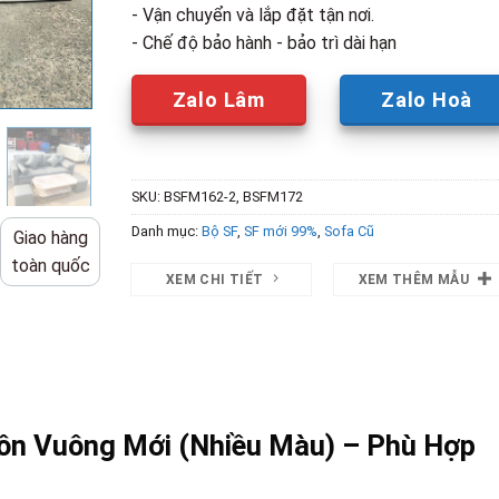
- Vận chuyển và lắp đặt tận nơi.
- Chế độ bảo hành - bảo trì dài hạn
Zalo Lâm
Zalo Hoà
SKU:
BSFM162-2, BSFM172
Danh mục:
Bộ SF
,
SF mới 99%
,
Sofa Cũ
Giao hàng
toàn quốc
XEM CHI TIẾT
XEM THÊM MẪU
ôn Vuông Mới (Nhiều Màu) – Phù Hợp