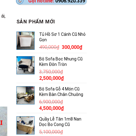
Gọi hotline:
0906.920.339
ái,
SẢN PHẨM MỚI
Tủ Hồ Sơ 1 Cánh Cũ Nhỏ
Gọn
Giá
Giá
490,000
₫
300,000
₫
gốc
hiện
Bộ Sofa Bọc Nhung Cũ
là:
tại
Kèm Đôn Tròn
490,000₫.
là:
3,750,000
₫
300,000₫.
Giá
Giá
2,500,000
₫
gốc
hiện
Bộ Sofa Gỗ 4 Món Cũ
là:
tại
Kèm Bàn Chân Chuông
3,750,000₫.
là:
6,900,000
₫
2,500,000₫.
Giá
Giá
4,500,000
₫
gốc
hiện
Quầy Lễ Tân 1m8 Nan
là:
tại
Dọc Bo Cong Cũ
6,900,000₫.
là:
5,100,000
₫
4,500,000₫.