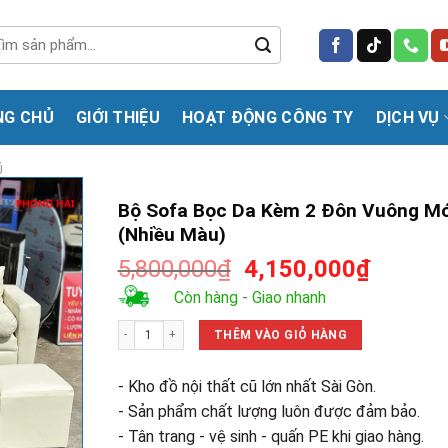
m
m:
NG CHỦ
GIỚI THIỆU
HOẠT ĐỘNG CÔNG TY
DỊCH VỤ
Ũ
Bộ Sofa Bọc Da Kèm 2 Đôn Vuông Mớ
(Nhiều Màu)
Giá
Giá
5,800,000
₫
4,150,000
₫
gốc
hiện
Còn hàng - Giao nhanh
là:
tại
Bộ Sofa Bọc Da Kèm 2 Đôn Vuông Mới (Nhiều Màu) số lượng
5,800,000₫.
là:
THÊM VÀO GIỎ HÀNG
4,150,0
- Kho đồ nội thất cũ lớn nhất Sài Gòn.
- Sản phẩm chất lượng luôn được đảm bảo.
- Tân trang - vệ sinh - quấn PE khi giao hàng.