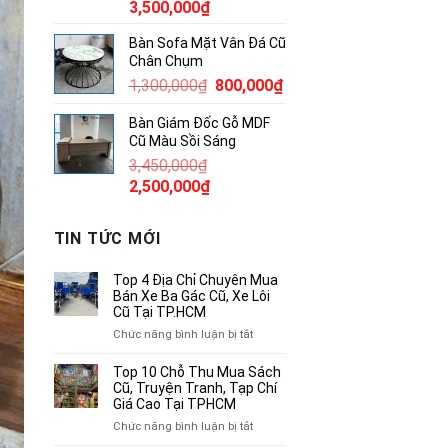
Giá
Giá
3,500,000
₫
gốc
hiện
Bàn Sofa Mặt Vân Đá Cũ
là:
tại
Chân Chụm
5,100,000₫.
là:
Giá
Giá
1,300,000
₫
800,000
₫
3,500,000₫.
gốc
hiện
Bàn Giám Đốc Gỗ MDF
là:
tại
Cũ Màu Sồi Sáng
1,300,000₫.
là:
3,450,000
₫
800,000₫.
Giá
Giá
2,500,000
₫
gốc
hiện
là:
tại
TIN TỨC MỚI
3,450,000₫.
là:
2,500,000₫.
Top 4 Địa Chỉ Chuyên Mua
Bán Xe Ba Gác Cũ, Xe Lôi
Cũ Tại TP.HCM
ở
Chức năng bình luận bị tắt
Top
4
Top 10 Chỗ Thu Mua Sách
Địa
Cũ, Truyện Tranh, Tạp Chí
Chỉ
Giá Cao Tại TPHCM
Chuyên
ở
Chức năng bình luận bị tắt
Mua
Top