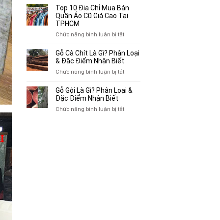
Bán
10
Top 10 Địa Chỉ Mua Bán
Xe
Chỗ
Quần Áo Cũ Giá Cao Tại
Ba
Thu
TPHCM
Gác
Mua
ở
Chức năng bình luận bị tắt
Cũ,
Sách
Top
Xe
Cũ,
10
Gỗ Cà Chít Là Gì? Phân Loại
Lôi
Truyện
Địa
& Đặc Điểm Nhận Biết
Cũ
Tranh,
Chỉ
Tại
ở
Chức năng bình luận bị tắt
Tạp
Mua
TP.HCM
Gỗ
Chí
Bán
Cà
Giá
Gỗ Gội Là Gì? Phân Loại &
Quần
Chít
Đặc Điểm Nhận Biết
Cao
Áo
Là
Tại
ở
Chức năng bình luận bị tắt
Cũ
Gì?
TPHCM
Gỗ
Giá
Phân
Gội
Cao
Loại
Là
Tại
&
Gì?
TPHCM
Đặc
Phân
Điểm
Loại
Nhận
&
Biết
Đặc
Điểm
Nhận
Biết