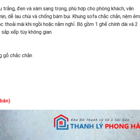
àu trắng, đen và xám sang trọng, phù hợp cho phòng khách, văn
mịn, dễ lau chùi và chống bám bụi. Khung sofa chắc chắn, nệm êm 
ác thoải mái khi ngồi hoặc nằm nghỉ. Bộ gồm 1 ghế chính dài và 2
t sắp xếp tùy không gian.
ng gỗ chắc chắn
 bàn)