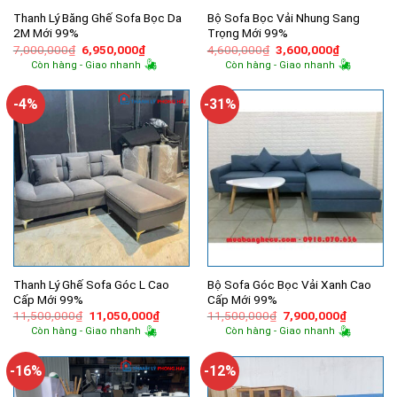
Thanh Lý Băng Ghế Sofa Bọc Da
Bộ Sofa Bọc Vải Nhung Sang
2M Mới 99%
Trọng Mới 99%
Giá
Giá
Giá
Giá
7,000,000
₫
6,950,000
₫
4,600,000
₫
3,600,000
₫
gốc
hiện
gốc
hiện
Còn hàng - Giao nhanh
Còn hàng - Giao nhanh
là:
tại
là:
tại
7,000,000₫.
là:
4,600,000₫.
là:
6,950,000₫.
3,600,000
-4%
-31%
Thanh Lý Ghế Sofa Góc L Cao
Bộ Sofa Góc Bọc Vải Xanh Cao
Cấp Mới 99%
Cấp Mới 99%
Giá
Giá
Giá
Giá
11,500,000
₫
11,050,000
₫
11,500,000
₫
7,900,000
₫
gốc
hiện
gốc
hiện
Còn hàng - Giao nhanh
Còn hàng - Giao nhanh
là:
tại
là:
tại
11,500,000₫.
là:
11,500,000₫.
là:
11,050,000₫.
7,900,00
-16%
-12%