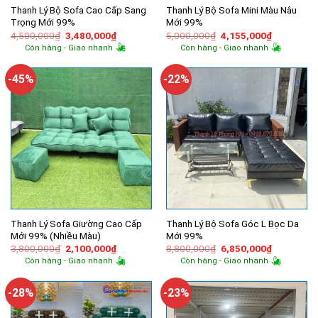
Thanh Lý Bộ Sofa Cao Cấp Sang
Thanh Lý Bộ Sofa Mini Màu Nâu
Trọng Mới 99%
Mới 99%
Giá
Giá
Giá
Giá
4,500,000
₫
3,480,000
₫
5,000,000
₫
4,155,000
₫
gốc
hiện
gốc
hiện
Còn hàng - Giao nhanh
Còn hàng - Giao nhanh
là:
tại
là:
tại
4,500,000₫.
là:
5,000,000₫.
là:
3,480,000₫.
4,155,000
-45%
-22%
Thanh Lý Sofa Giường Cao Cấp
Thanh Lý Bộ Sofa Góc L Bọc Da
Mới 99% (Nhiều Màu)
Mới 99%
Giá
Giá
Giá
Giá
3,800,000
₫
2,100,000
₫
8,800,000
₫
6,850,000
₫
gốc
hiện
gốc
hiện
Còn hàng - Giao nhanh
Còn hàng - Giao nhanh
là:
tại
là:
tại
3,800,000₫.
là:
8,800,000₫.
là:
2,100,000₫.
6,850,000
-28%
-23%