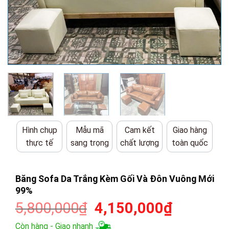
Hình chụp
Mẫu mã
Cam kết
Giao hàng
thực tế
sang trọng
chất lượng
toàn quốc
Băng Sofa Da Trắng Kèm Gối Và Đôn Vuông Mới
99%
Giá
Giá
5,800,000
₫
4,150,000
₫
gốc
hiện
Còn hàng - Giao nhanh