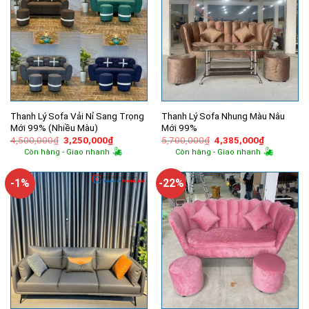
Thanh Lý Sofa Vải Nỉ Sang Trọng
Thanh Lý Sofa Nhung Màu Nâu
Mới 99% (Nhiều Màu)
Mới 99%
Giá
Giá
Giá
Giá
4,500,000
₫
3,250,000
₫
5,700,000
₫
4,385,000
₫
gốc
hiện
gốc
hiện
Còn hàng - Giao nhanh
Còn hàng - Giao nhanh
là:
tại
là:
tại
4,500,000₫.
là:
5,700,000₫.
là:
3,250,000₫.
4,385,000
-1%
-22%