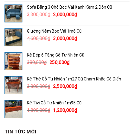
là:
tại
Sofa Băng 3 Chỗ Bọc Vải Xanh Kèm 2 Đôn Cũ
960,000₫.
là:
Giá
Giá
3,300,000
₫
2,000,000
₫
750,000₫.
gốc
hiện
là:
tại
Giường Nệm Bọc Vải 1m6 Cũ
3,300,000₫.
là:
Giá
Giá
4,600,000
₫
3,000,000
₫
2,000,000₫.
gốc
hiện
là:
tại
Kệ Dép 6 Tầng Gỗ Tự Nhiên Cũ
4,600,000₫.
là:
Giá
Giá
380,000
₫
250,000
₫
3,000,000₫.
gốc
hiện
là:
tại
Kệ Thờ Gỗ Tự Nhiên 1m27 Cũ Chạm Khắc Cổ Điển
380,000₫.
là:
Giá
Giá
3,800,000
₫
2,500,000
₫
250,000₫.
gốc
hiện
là:
tại
Kệ Tivi Gỗ Tự Nhiên 1m95 Cũ
3,800,000₫.
là:
Giá
Giá
1,890,000
₫
1,200,000
₫
2,500,000₫.
gốc
hiện
là:
tại
1,890,000₫.
là:
TIN TỨC MỚI