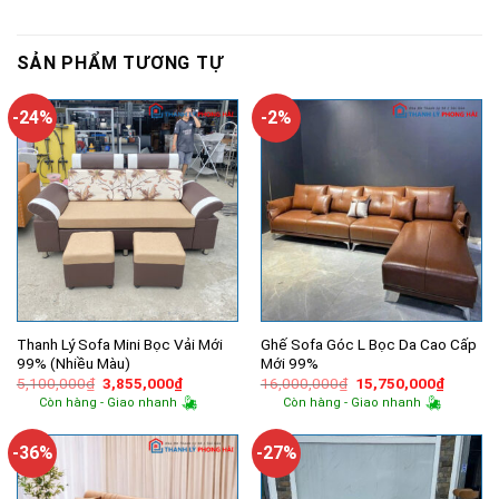
SẢN PHẨM TƯƠNG TỰ
-24%
-2%
Thanh Lý Sofa Mini Bọc Vải Mới
Ghế Sofa Góc L Bọc Da Cao Cấp
99% (Nhiều Màu)
Mới 99%
Giá
Giá
Giá
Giá
5,100,000
₫
3,855,000
₫
16,000,000
₫
15,750,000
₫
gốc
hiện
gốc
hiện
Còn hàng - Giao nhanh
Còn hàng - Giao nhanh
là:
tại
là:
tại
5,100,000₫.
là:
16,000,000₫.
là:
3,855,000₫.
15,750,
-36%
-27%