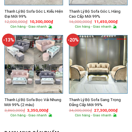
Thanh Lý Bộ Sofa Góc L Kiểu Hiện
Thanh Lý Bộ Sofa Góc L Hàng
Đại Mới 99%
Cao Cấp Mới 99%
Giá
Giá
Giá
Giá
12,000,000
₫
10,300,000
₫
16,000,000
₫
11,450,000
₫
gốc
hiện
gốc
hiện
Còn hàng - Giao nhanh
Còn hàng - Giao nhanh
là:
tại
là:
tại
12,000,000₫.
là:
16,000,000₫.
là:
10,300,000₫.
11,450,
-13%
-20%
Thanh Lý Bộ Sofa Bọc Vải Nhung
Thanh Lý Bộ Sofa Sang Trọng
Mới 99% (2 màu)
Đẳng Cấp Mới 99%
Giá
Giá
Giá
Giá
3,860,000
₫
3,350,000
₫
34,000,000
₫
27,300,000
₫
gốc
hiện
gốc
hiện
Còn hàng - Giao nhanh
Còn hàng - Giao nhanh
là:
tại
là:
tại
3,860,000₫.
là:
34,000,000₫.
là:
3,350,000₫.
27,300,