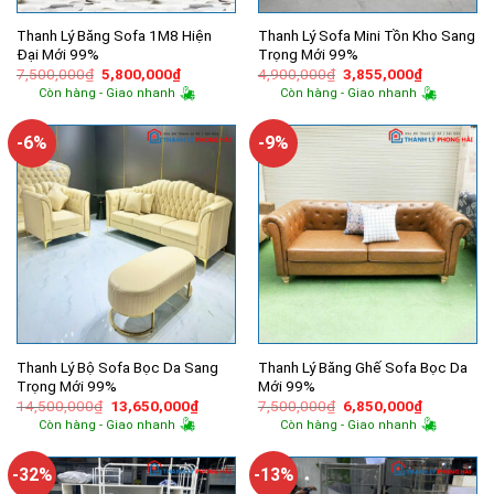
Thanh Lý Băng Sofa 1M8 Hiện
Thanh Lý Sofa Mini Tồn Kho Sang
Đại Mới 99%
Trọng Mới 99%
Giá
Giá
Giá
Giá
7,500,000
₫
5,800,000
₫
4,900,000
₫
3,855,000
₫
gốc
hiện
gốc
hiện
Còn hàng - Giao nhanh
Còn hàng - Giao nhanh
là:
tại
là:
tại
7,500,000₫.
là:
4,900,000₫.
là:
5,800,000₫.
3,855,000
-6%
-9%
Thanh Lý Bộ Sofa Bọc Da Sang
Thanh Lý Băng Ghế Sofa Bọc Da
Trọng Mới 99%
Mới 99%
Giá
Giá
Giá
Giá
14,500,000
₫
13,650,000
₫
7,500,000
₫
6,850,000
₫
gốc
hiện
gốc
hiện
Còn hàng - Giao nhanh
Còn hàng - Giao nhanh
là:
tại
là:
tại
14,500,000₫.
là:
7,500,000₫.
là:
13,650,000₫.
6,850,000
-32%
-13%