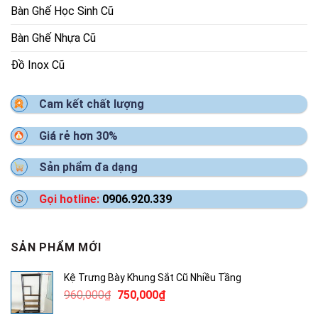
Bàn Ghế Học Sinh Cũ
Bàn Ghế Nhựa Cũ
Đồ Inox Cũ
Cam kết chất lượng
Giá rẻ hơn 30%
Sản phẩm đa dạng
Gọi hotline:
0906.920.339
SẢN PHẨM MỚI
Kệ Trưng Bày Khung Sắt Cũ Nhiều Tầng
Giá
Giá
960,000
₫
750,000
₫
gốc
hiện