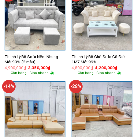
Thanh Lý Bộ Sofa Nệm Nhung
Thanh Lý Bộ Ghế Sofa Cổ Điển
Mới 99% (2 màu)
1M7 Mới 99%
Giá
Giá
Giá
Giá
4,900,000
₫
3,350,000
₫
4,800,000
₫
4,200,000
₫
gốc
hiện
gốc
hiện
Còn hàng - Giao nhanh
Còn hàng - Giao nhanh
là:
tại
là:
tại
4,900,000₫.
là:
4,800,000₫.
là:
3,350,000₫.
4,200,000
-14%
-28%