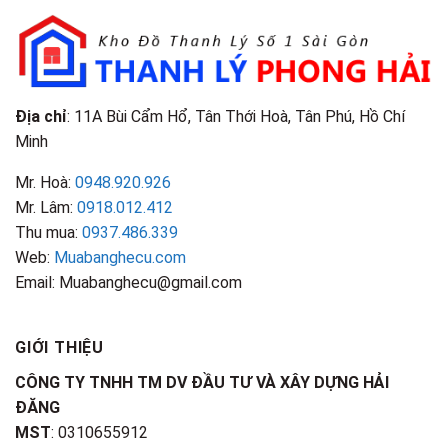
&
Nhận
Đặc
Biết
Điểm
Nhận
Biết
Địa chỉ
: 11A Bùi Cẩm Hổ, Tân Thới Hoà, Tân Phú, Hồ Chí
Minh
Mr. Hoà:
0948.920.926
Mr. Lâm:
0918.012.412
Thu mua:
0937.486.339
Web:
Muabanghecu.com
Email: Muabanghecu@gmail.com
GIỚI THIỆU
CÔNG TY TNHH TM DV ĐẦU TƯ VÀ XÂY DỰNG HẢI
ĐĂNG
MST
: 0310655912