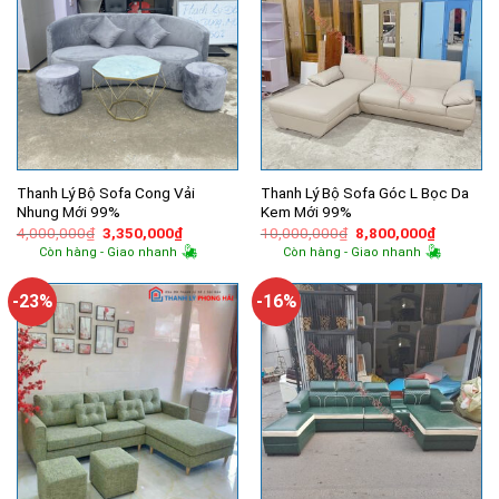
Thanh Lý Bộ Sofa Cong Vải
Thanh Lý Bộ Sofa Góc L Bọc Da
Nhung Mới 99%
Kem Mới 99%
Giá
Giá
Giá
Giá
4,000,000
₫
3,350,000
₫
10,000,000
₫
8,800,000
₫
gốc
hiện
gốc
hiện
Còn hàng - Giao nhanh
Còn hàng - Giao nhanh
là:
tại
là:
tại
4,000,000₫.
là:
10,000,000₫.
là:
3,350,000₫.
8,800,00
-23%
-16%