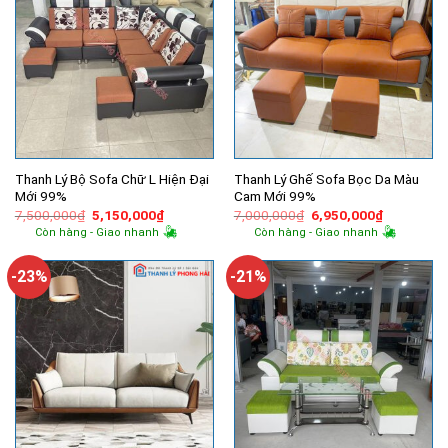
Thanh Lý Bộ Sofa Chữ L Hiện Đại
Thanh Lý Ghế Sofa Bọc Da Màu
Mới 99%
Cam Mới 99%
Giá
Giá
Giá
Giá
7,500,000
₫
5,150,000
₫
7,000,000
₫
6,950,000
₫
gốc
hiện
gốc
hiện
Còn hàng - Giao nhanh
Còn hàng - Giao nhanh
là:
tại
là:
tại
7,500,000₫.
là:
7,000,000₫.
là:
5,150,000₫.
6,950,000
-23%
-21%