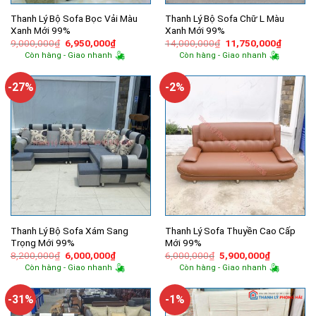
Thanh Lý Bộ Sofa Bọc Vải Màu
Thanh Lý Bộ Sofa Chữ L Màu
Xanh Mới 99%
Xanh Mới 99%
Giá
Giá
Giá
Giá
9,000,000
₫
6,950,000
₫
14,000,000
₫
11,750,000
₫
gốc
hiện
gốc
hiện
Còn hàng - Giao nhanh
Còn hàng - Giao nhanh
là:
tại
là:
tại
9,000,000₫.
là:
14,000,000₫.
là:
6,950,000₫.
11,750,
-27%
-2%
Thanh Lý Bộ Sofa Xám Sang
Thanh Lý Sofa Thuyền Cao Cấp
Trọng Mới 99%
Mới 99%
Giá
Giá
Giá
Giá
8,200,000
₫
6,000,000
₫
6,000,000
₫
5,900,000
₫
gốc
hiện
gốc
hiện
Còn hàng - Giao nhanh
Còn hàng - Giao nhanh
là:
tại
là:
tại
8,200,000₫.
là:
6,000,000₫.
là:
6,000,000₫.
5,900,000
-31%
-1%