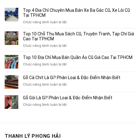
1,200,000₫.
Top 4 Địa Chỉ Chuyên Mua Bán Xe Ba Gác Cũ, Xe Lôi Cũ
Tại TP.HCM
ở
Chức năng bình luận bị tắt
Top
4
Top 10 Chỗ Thu Mua Sách Cũ, Truyện Tranh, Tạp Chí Giá
Địa
Cao Tại TPHCM
Chỉ
ở
Chức năng bình luận bị tắt
Chuyên
Top
Mua
10
Top 10 Địa Chỉ Mua Bán Quần Áo Cũ Giá Cao Tại TPHCM
Bán
Chỗ
Xe
ở
Chức năng bình luận bị tắt
Thu
Ba
Top
Mua
Gác
10
Gỗ Cà Chít Là Gì? Phân Loại & Đặc Điểm Nhận Biết
Sách
Cũ,
Địa
Cũ,
ở
Chức năng bình luận bị tắt
Xe
Chỉ
Truyện
Gỗ
Lôi
Mua
Tranh,
Cà
Cũ
Bán
Gỗ Gội Là Gì? Phân Loại & Đặc Điểm Nhận Biết
Tạp
Chít
Tại
Quần
Chí
ở
Chức năng bình luận bị tắt
Là
TP.HCM
Áo
Giá
Gỗ
Gì?
Cũ
Cao
Gội
Phân
Giá
Tại
Là
Loại
Cao
TPHCM
Gì?
&
Tại
Phân
Đặc
TPHCM
THANH LÝ PHONG HẢI
Loại
Điểm