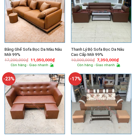
Băng Ghế Sofa Bọc Da Màu Nâu
Thanh Lý Bộ Sofa Bọc Da Nâu
Mới 99%
Cao Cấp Mới 99%
Giá
Giá
Giá
Giá
17,200,000
₫
11,050,000
₫
10,000,000
₫
7,350,000
₫
gốc
hiện
gốc
hiện
Còn hàng - Giao nhanh
Còn hàng - Giao nhanh
là:
tại
là:
tại
17,200,000₫.
là:
10,000,000₫.
là:
11,050,000₫.
7,350,00
-23%
-17%