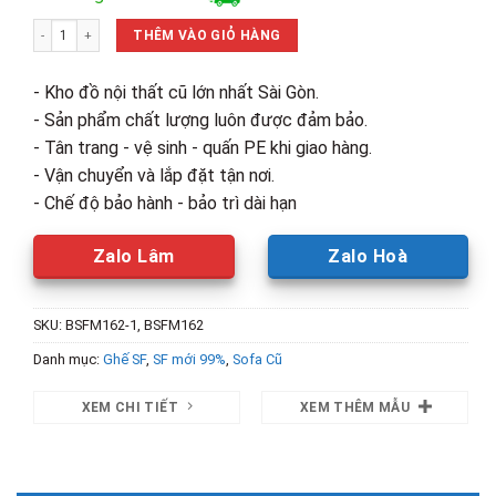
là:
tại
Băng Sofa Da Trắng Kèm Gối Và Đôn Vuông Mới 99% số lượng
5,800,000₫.
là:
THÊM VÀO GIỎ HÀNG
4,150,00
- Kho đồ nội thất cũ lớn nhất Sài Gòn.
- Sản phẩm chất lượng luôn được đảm bảo.
- Tân trang - vệ sinh - quấn PE khi giao hàng.
- Vận chuyển và lắp đặt tận nơi.
- Chế độ bảo hành - bảo trì dài hạn
Zalo Lâm
Zalo Hoà
SKU:
BSFM162-1, BSFM162
Danh mục:
Ghế SF
,
SF mới 99%
,
Sofa Cũ
XEM CHI TIẾT
XEM THÊM MẪU