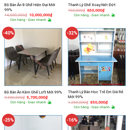
Bộ Bàn Ăn 8 Ghế Hiện Đại Mới
Thanh Lý Ghế Xoay Nét Đứt
99%
Giá
Giá
760,000
₫
650,000
₫
gốc
hiện
Giá
Giá
14,500,000
₫
10,000,000
₫
Còn hàng - Giao nhanh
là:
tại
gốc
hiện
Còn hàng - Giao nhanh
760,000₫.
là:
là:
tại
650,000₫.
14,500,000₫.
là:
10,000,000₫.
-40%
-32%
Thanh Lý Bàn Học Trẻ Em Giá Rẻ
Bộ Bàn Ăn Kèm Ghế Loft Mới 99%
Mới 99%
Giá
Giá
9,500,000
₫
5,700,000
₫
gốc
hiện
Giá
Giá
1,250,000
₫
850,000
₫
Còn hàng - Giao nhanh
là:
tại
gốc
hiện
Còn hàng - Giao nhanh
9,500,000₫.
là:
là:
tại
5,700,000₫.
1,250,000₫.
là:
850,000₫.
-25%
-16%