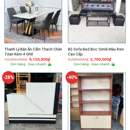
Thanh Lý Bàn Ăn Cẩm Thạch Chân
Bộ Sofa Bed Bọc Simili Màu Đen
Titan Kèm 4 Ghế
Cao Cấp
Giá
Giá
Giá
Giá
12,200,000
₫
9,130,000
₫
3,200,000
₫
2,700,000
₫
gốc
hiện
gốc
hiện
Còn hàng - Giao nhanh
Còn hàng - Giao nhanh
là:
tại
là:
tại
12,200,000₫.
là:
3,200,000₫.
là:
9,130,000₫.
2,700,000
-28%
-40%