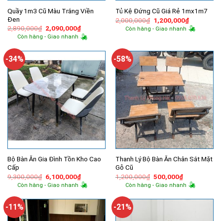
Quầy 1m3 Cũ Màu Trắng Viền
Tủ Kệ Đứng Cũ Giá Rẻ 1mx1m7
Đen
Giá
Giá
2,000,000
₫
1,200,000
₫
gốc
hiện
Giá
Giá
2,890,000
₫
2,090,000
₫
Còn hàng - Giao nhanh
là:
tại
gốc
hiện
Còn hàng - Giao nhanh
2,000,000₫.
là:
là:
tại
1,200,000
2,890,000₫.
là:
2,090,000₫.
-34%
-58%
Bộ Bàn Ăn Gia Đình Tồn Kho Cao
Thanh Lý Bộ Bàn Ăn Chân Sắt Mặt
Cấp
Gỗ Cũ
Giá
Giá
Giá
Giá
9,300,000
₫
6,100,000
₫
1,200,000
₫
500,000
₫
gốc
hiện
gốc
hiện
Còn hàng - Giao nhanh
Còn hàng - Giao nhanh
là:
tại
là:
tại
9,300,000₫.
là:
1,200,000₫.
là:
6,100,000₫.
500,000₫.
-11%
-21%