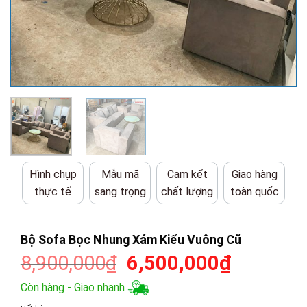
Hình chụp
Mẫu mã
Cam kết
Giao hàng
thực tế
sang trọng
chất lượng
toàn quốc
Bộ Sofa Bọc Nhung Xám Kiểu Vuông Cũ
Giá
Giá
8,900,000
₫
6,500,000
₫
gốc
hiện
Còn hàng - Giao nhanh
là:
tại