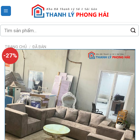
Skip
to
content
Tìm
kiếm:
TRANG CHỦ
/
ĐÃ BÁN
-27%