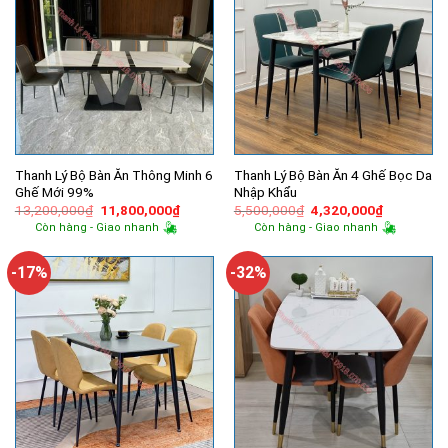
Thanh Lý Bộ Bàn Ăn Thông Minh 6
Thanh Lý Bộ Bàn Ăn 4 Ghế Bọc Da
Ghế Mới 99%
Nhập Khẩu
Giá
Giá
Giá
Giá
13,200,000
₫
11,800,000
₫
5,500,000
₫
4,320,000
₫
gốc
hiện
gốc
hiện
Còn hàng - Giao nhanh
Còn hàng - Giao nhanh
là:
tại
là:
tại
13,200,000₫.
là:
5,500,000₫.
là:
11,800,000₫.
4,320,000
-17%
-32%