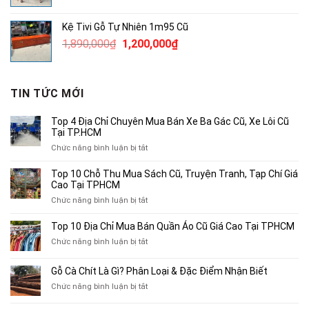
gốc
hiện
là:
tại
Kệ Tivi Gỗ Tự Nhiên 1m95 Cũ
3,800,000₫.
là:
Giá
Giá
1,890,000
₫
1,200,000
₫
2,500,000₫.
gốc
hiện
là:
tại
1,890,000₫.
là:
TIN TỨC MỚI
1,200,000₫.
Top 4 Địa Chỉ Chuyên Mua Bán Xe Ba Gác Cũ, Xe Lôi Cũ
Tại TP.HCM
ở
Chức năng bình luận bị tắt
Top
4
Top 10 Chỗ Thu Mua Sách Cũ, Truyện Tranh, Tạp Chí Giá
Địa
Cao Tại TPHCM
Chỉ
ở
Chức năng bình luận bị tắt
Chuyên
Top
Mua
10
Top 10 Địa Chỉ Mua Bán Quần Áo Cũ Giá Cao Tại TPHCM
Bán
Chỗ
Xe
ở
Chức năng bình luận bị tắt
Thu
Ba
Top
Mua
Gác
10
Gỗ Cà Chít Là Gì? Phân Loại & Đặc Điểm Nhận Biết
Sách
Cũ,
Địa
Cũ,
ở
Chức năng bình luận bị tắt
Xe
Chỉ
Truyện
Gỗ
Lôi
Mua
Tranh,