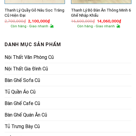
Thanh Lý Quầy Gỗ Nâu Sọc Trắng
Thanh Lý Bộ Bàn Ăn Thông Minh 6
Cũ Hiện Đại
Ghế Nhập Khẩu
Giá
Giá
Giá
Giá
2,700,000
₫
2,100,000
₫
16,600,000
₫
14,060,000
₫
gốc
hiện
gốc
hiện
Còn hàng - Giao nhanh
Còn hàng - Giao nhanh
là:
tại
là:
tại
2,700,000₫.
là:
16,600,000₫.
là:
2,100,000₫.
14,060,
DANH MỤC SẢN PHẨM
Nội Thất Văn Phòng Cũ
Nội Thất Gia Đình Cũ
Bàn Ghế Sofa Cũ
Tủ Quần Áo Cũ
Bàn Ghế Cafe Cũ
Bàn Ghế Quán Ăn Cũ
Tủ Trưng Bày Cũ