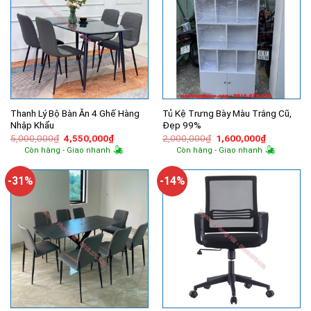
Thanh Lý Bộ Bàn Ăn 4 Ghế Hàng
Tủ Kệ Trưng Bày Màu Trắng Cũ,
Nhập Khẩu
Đẹp 99%
Giá
Giá
Giá
Giá
5,000,000
₫
4,550,000
₫
2,000,000
₫
1,600,000
₫
gốc
hiện
gốc
hiện
Còn hàng - Giao nhanh
Còn hàng - Giao nhanh
là:
tại
là:
tại
5,000,000₫.
là:
2,000,000₫.
là:
4,550,000₫.
1,600,000
-31%
-14%