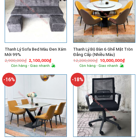
Thanh Lý Sofa Bed Màu Đen Xám
Thanh Lý Bộ Bàn 6 Ghế Mặt Tròn
Mới 99%
Đẳng Cấp (Nhiều Màu)
Giá
Giá
Giá
Giá
2,900,000
₫
2,100,000
₫
12,200,000
₫
10,000,000
₫
gốc
hiện
gốc
hiện
Còn hàng - Giao nhanh
Còn hàng - Giao nhanh
là:
tại
là:
tại
2,900,000₫.
là:
12,200,000₫.
là:
2,100,000₫.
10,000,
-16%
-18%