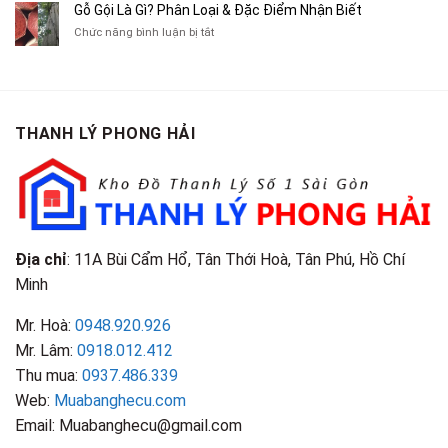
Cà
Cũ
Bán
Gỗ Gội Là Gì? Phân Loại & Đặc Điểm Nhận Biết
Tạp
Chít
Tại
Quần
Chí
ở
Chức năng bình luận bị tắt
Là
TP.HCM
Áo
Giá
Gỗ
Gì?
Cũ
Cao
Gội
Phân
Giá
Tại
Là
Loại
Cao
TPHCM
Gì?
&
Tại
Phân
Đặc
TPHCM
THANH LÝ PHONG HẢI
Loại
Điểm
&
Nhận
Đặc
Biết
Điểm
Nhận
Biết
Địa chỉ
: 11A Bùi Cẩm Hổ, Tân Thới Hoà, Tân Phú, Hồ Chí
Minh
Mr. Hoà:
0948.920.926
Mr. Lâm:
0918.012.412
Thu mua:
0937.486.339
Web:
Muabanghecu.com
Email: Muabanghecu@gmail.com