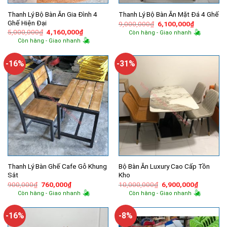
Thanh Lý Bộ Bàn Ăn Gia Đình 4
Thanh Lý Bộ Bàn Ăn Mặt Đá 4 Ghế
Ghế Hiện Đại
Giá
Giá
9,000,000
₫
6,100,000
₫
gốc
hiện
Giá
Giá
5,000,000
₫
4,160,000
₫
Còn hàng - Giao nhanh
là:
tại
gốc
hiện
Còn hàng - Giao nhanh
9,000,000₫.
là:
là:
tại
6,100,000
5,000,000₫.
là:
4,160,000₫.
-16%
-31%
Thanh Lý Bàn Ghế Cafe Gỗ Khung
Bộ Bàn Ăn Luxury Cao Cấp Tồn
Sắt
Kho
Giá
Giá
Giá
Giá
900,000
₫
760,000
₫
10,000,000
₫
6,900,000
₫
gốc
hiện
gốc
hiện
Còn hàng - Giao nhanh
Còn hàng - Giao nhanh
là:
tại
là:
tại
900,000₫.
là:
10,000,000₫.
là:
760,000₫.
6,900,00
-16%
-8%