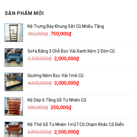
SẢN PHẨM MỚI
Kệ Trưng Bày Khung Sắt Cũ Nhiều Tầng
Giá
Giá
960,000
₫
750,000
₫
gốc
hiện
là:
tại
Sofa Băng 3 Chỗ Bọc Vải Xanh Kèm 2 Đôn Cũ
960,000₫.
là:
Giá
Giá
3,300,000
₫
2,000,000
₫
750,000₫.
gốc
hiện
là:
tại
Giường Nệm Bọc Vải 1m6 Cũ
3,300,000₫.
là:
Giá
Giá
4,600,000
₫
3,000,000
₫
2,000,000₫.
gốc
hiện
là:
tại
Kệ Dép 6 Tầng Gỗ Tự Nhiên Cũ
4,600,000₫.
là:
Giá
Giá
380,000
₫
250,000
₫
3,000,000₫.
gốc
hiện
là:
tại
Kệ Thờ Gỗ Tự Nhiên 1m27 Cũ Chạm Khắc Cổ Điển
380,000₫.
là:
Giá
Giá
3,800,000
₫
2,500,000
₫
250,000₫.