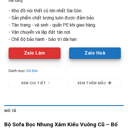
Hết hàng
8,900,000₫.
là:
- Kho đồ nội thất cũ lớn nhất Sài Gòn.
6,500,00
- Sản phẩm chất lượng luôn được đảm bảo.
- Tân trang - vệ sinh - quấn PE khi giao hàng.
- Vận chuyển và lắp đặt tận nơi.
- Chế độ bảo hành - bảo trì dài hạn
Zalo Lâm
Zalo Hoà
Danh mục:
Đã Bán
XEM CHI TIẾT
XEM THÊM MẪU
MÔ TẢ
Bộ Sofa Bọc Nhung Xám Kiểu Vuông Cũ – Bố