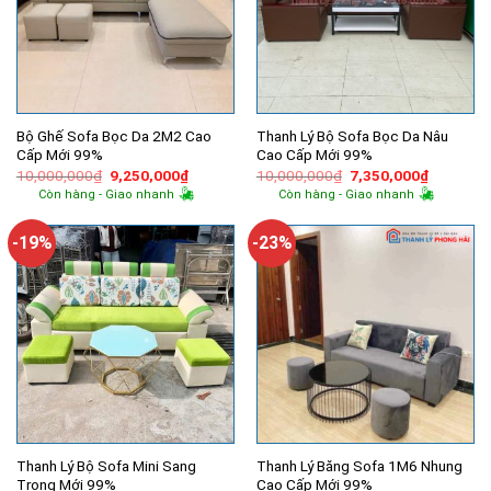
Bộ Ghế Sofa Bọc Da 2M2 Cao
Thanh Lý Bộ Sofa Bọc Da Nâu
Cấp Mới 99%
Cao Cấp Mới 99%
Giá
Giá
Giá
Giá
10,000,000
₫
9,250,000
₫
10,000,000
₫
7,350,000
₫
gốc
hiện
gốc
hiện
Còn hàng - Giao nhanh
Còn hàng - Giao nhanh
là:
tại
là:
tại
10,000,000₫.
là:
10,000,000₫.
là:
9,250,000₫.
7,350,00
-19%
-23%
Thanh Lý Bộ Sofa Mini Sang
Thanh Lý Băng Sofa 1M6 Nhung
Trọng Mới 99%
Cao Cấp Mới 99%