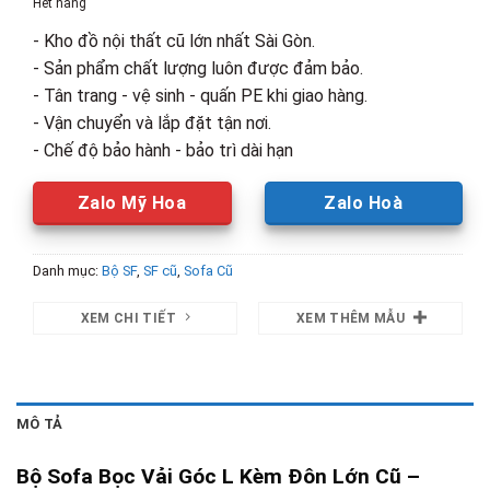
Hết hàng
7,600,000₫.
là:
- Kho đồ nội thất cũ lớn nhất Sài Gòn.
4,500,00
- Sản phẩm chất lượng luôn được đảm bảo.
- Tân trang - vệ sinh - quấn PE khi giao hàng.
- Vận chuyển và lắp đặt tận nơi.
- Chế độ bảo hành - bảo trì dài hạn
Zalo Mỹ Hoa
Zalo Hoà
Danh mục:
Bộ SF
,
SF cũ
,
Sofa Cũ
XEM CHI TIẾT
XEM THÊM MẪU
MÔ TẢ
Bộ Sofa Bọc Vải Góc L Kèm Đôn Lớn Cũ –