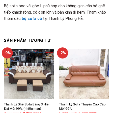
Bộ sofa bọc vải góc L phù hợp cho không gian cần bộ ghế
tiếp khách rộng, có đôn lớn và bàn kính đi kèm. Tham khảo
thêm các
bộ sofa cũ
tại Thanh Lý Phong Hải.
SẢN PHẨM TƯƠNG TỰ
-9%
-2%
Thanh Lý Ghế Sofa Băng 3 Hiện
Thanh Lý Sofa Thuyền Cao Cấp
Đại Mới 99% (nhiều màu)
Mới 99%
Giá
Giá
Giá
Giá