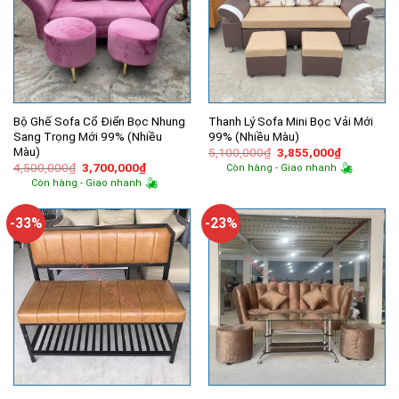
Bộ Ghế Sofa Cổ Điển Bọc Nhung
Thanh Lý Sofa Mini Bọc Vải Mới
Sang Trọng Mới 99% (Nhiều
99% (Nhiều Màu)
Màu)
Giá
Giá
5,100,000
₫
3,855,000
₫
gốc
hiện
Giá
Giá
4,500,000
₫
3,700,000
₫
Còn hàng - Giao nhanh
là:
tại
gốc
hiện
Còn hàng - Giao nhanh
5,100,000₫.
là:
là:
tại
3,855,000
4,500,000₫.
là:
3,700,000₫.
-33%
-23%