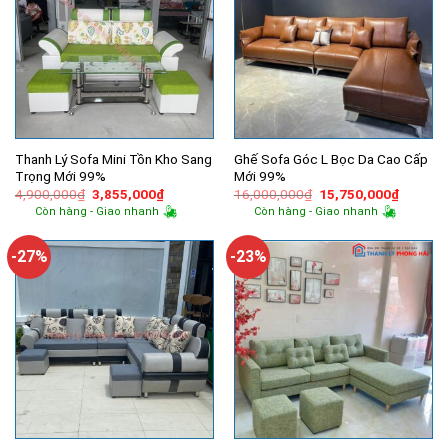
Thanh Lý Sofa Mini Tồn Kho Sang
Ghế Sofa Góc L Bọc Da Cao Cấp
Trọng Mới 99%
Mới 99%
Giá
Giá
Giá
Giá
4,900,000
₫
3,855,000
₫
16,000,000
₫
15,750,000
₫
gốc
hiện
gốc
hiện
Còn hàng - Giao nhanh
Còn hàng - Giao nhanh
là:
tại
là:
tại
4,900,000₫.
là:
16,000,000₫.
là:
3,855,000₫.
15,750,
-27%
-23%