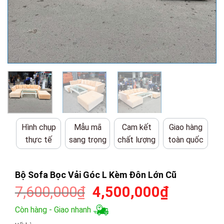
Hình chụp
Mẫu mã
Cam kết
Giao hàng
thực tế
sang trọng
chất lượng
toàn quốc
Bộ Sofa Bọc Vải Góc L Kèm Đôn Lớn Cũ
Giá
Giá
7,600,000
₫
4,500,000
₫
gốc
hiện
Còn hàng - Giao nhanh
là:
tại