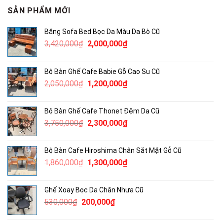
SẢN PHẨM MỚI
Băng Sofa Bed Bọc Da Màu Da Bò Cũ
Giá
Giá
3,420,000
₫
2,000,000
₫
gốc
hiện
là:
tại
Bộ Bàn Ghế Cafe Babie Gỗ Cao Su Cũ
3,420,000₫.
là:
Giá
Giá
2,050,000
₫
1,200,000
₫
2,000,000₫.
gốc
hiện
là:
tại
Bộ Bàn Ghế Cafe Thonet Đệm Da Cũ
2,050,000₫.
là:
Giá
Giá
3,750,000
₫
2,300,000
₫
1,200,000₫.
gốc
hiện
là:
tại
Bộ Bàn Cafe Hiroshima Chân Sắt Mặt Gỗ Cũ
3,750,000₫.
là:
Giá
Giá
1,860,000
₫
1,300,000
₫
2,300,000₫.
gốc
hiện
là:
tại
Ghế Xoay Bọc Da Chân Nhựa Cũ
1,860,000₫.
là:
Giá
Giá
530,000
₫
200,000
₫
1,300,000₫.
gốc
hiện