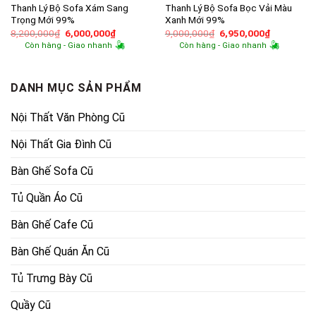
Thanh Lý Bộ Sofa Xám Sang
Thanh Lý Bộ Sofa Bọc Vải Màu
Trọng Mới 99%
Xanh Mới 99%
Giá
Giá
Giá
Giá
8,200,000
₫
6,000,000
₫
9,000,000
₫
6,950,000
₫
gốc
hiện
gốc
hiện
Còn hàng - Giao nhanh
Còn hàng - Giao nhanh
là:
tại
là:
tại
8,200,000₫.
là:
9,000,000₫.
là:
6,000,000₫.
6,950,000
DANH MỤC SẢN PHẨM
Nội Thất Văn Phòng Cũ
Nội Thất Gia Đình Cũ
Bàn Ghế Sofa Cũ
Tủ Quần Áo Cũ
Bàn Ghế Cafe Cũ
Bàn Ghế Quán Ăn Cũ
Tủ Trưng Bày Cũ
Quầy Cũ