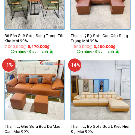
Bộ Bàn Ghế Sofa Sang Trọng Tồn
Thanh Lý Bộ Sofa Cao Cấp Sang
Kho Mới 99%
Trọng Mới 99%
Giá
Giá
Giá
Giá
7,000,000
₫
5,170,000
₫
4,500,000
₫
3,480,000
₫
gốc
hiện
gốc
hiện
Còn hàng - Giao nhanh
Còn hàng - Giao nhanh
là:
tại
là:
tại
7,000,000₫.
là:
4,500,000₫.
là:
5,170,000₫.
3,480,000
-1%
-14%
Thanh Lý Ghế Sofa Bọc Da Màu
Thanh Lý Bộ Sofa Góc L Kiểu Hiện
Cam Mới 99%
Đại Mới 99%