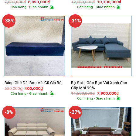
Giá
Giá
Giá
Giá
7,000,000
₫
6,950,000
₫
12,000,000
₫
10,300,000
₫
gốc
hiện
gốc
hiện
Còn hàng - Giao nhanh
Còn hàng - Giao nhanh
là:
tại
là:
tại
7,000,000₫.
là:
12,000,000₫.
là:
6,950,000₫.
10,300,
-38%
-31%
Bộ Sofa Góc Bọc Vải Xanh Cao
Băng Ghế Dài Bọc Vải Cũ Giá Rẻ
Cấp Mới 99%
Giá
Giá
650,000
₫
400,000
₫
gốc
hiện
Giá
Giá
11,500,000
₫
7,900,000
₫
Còn hàng - Giao nhanh
là:
tại
gốc
hiện
Còn hàng - Giao nhanh
650,000₫.
là:
là:
tại
400,000₫.
11,500,000₫.
là:
7,900,00
-8%
-27%