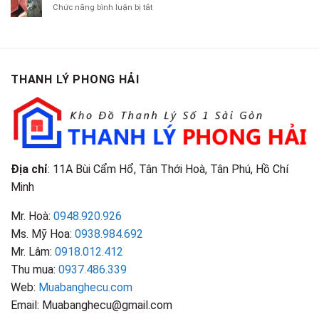
Chí
ở
Chức năng bình luận bị tắt
Là
TP.HCM
Áo
Giá
Gỗ
Gì?
Cũ
Cao
Gội
Phân
Giá
Tại
Là
Loại
Cao
TPHCM
Gì?
&
Tại
Phân
Đặc
TPHCM
THANH LÝ PHONG HẢI
Loại
Điểm
&
Nhận
Đặc
Biết
Điểm
Nhận
Biết
Địa chỉ
: 11A Bùi Cẩm Hổ, Tân Thới Hoà, Tân Phú, Hồ Chí
Minh
Mr. Hoà:
0948.920.926
Ms. Mỹ Hoa:
0938.984.692
Mr. Lâm:
0918.012.412
Thu mua:
0937.486.339
Web:
Muabanghecu.com
Email: Muabanghecu@gmail.com