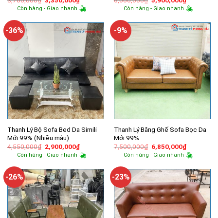
3,700,000
₫
3,350,000
₫
6,000,000
₫
5,900,000
₫
gốc
hiện
gốc
hiện
Còn hàng - Giao nhanh
Còn hàng - Giao nhanh
là:
tại
là:
tại
3,700,000₫.
là:
6,000,000₫.
là:
3,350,000₫.
5,900,000
-36%
-9%
Thanh Lý Bộ Sofa Bed Da Simili
Thanh Lý Băng Ghế Sofa Bọc Da
Mới 99% (Nhiều màu)
Mới 99%
Giá
Giá
Giá
Giá
4,550,000
₫
2,900,000
₫
7,500,000
₫
6,850,000
₫
gốc
hiện
gốc
hiện
Còn hàng - Giao nhanh
Còn hàng - Giao nhanh
là:
tại
là:
tại
4,550,000₫.
là:
7,500,000₫.
là:
2,900,000₫.
6,850,000
-26%
-23%