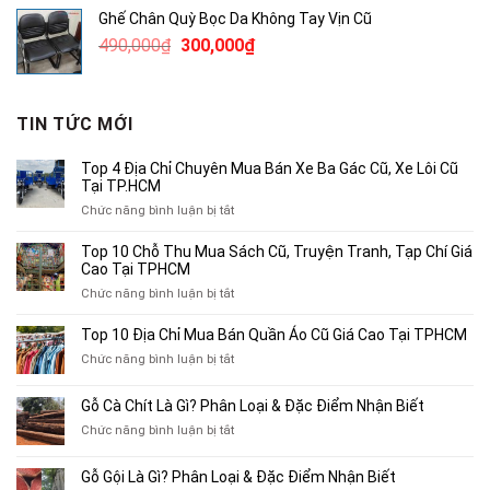
là:
tại
Ghế Chân Quỳ Bọc Da Không Tay Vịn Cũ
530,000₫.
là:
Giá
Giá
490,000
₫
300,000
₫
200,000₫.
gốc
hiện
là:
tại
490,000₫.
là:
TIN TỨC MỚI
300,000₫.
Top 4 Địa Chỉ Chuyên Mua Bán Xe Ba Gác Cũ, Xe Lôi Cũ
Tại TP.HCM
ở
Chức năng bình luận bị tắt
Top
4
Top 10 Chỗ Thu Mua Sách Cũ, Truyện Tranh, Tạp Chí Giá
Địa
Cao Tại TPHCM
Chỉ
ở
Chức năng bình luận bị tắt
Chuyên
Top
Mua
10
Top 10 Địa Chỉ Mua Bán Quần Áo Cũ Giá Cao Tại TPHCM
Bán
Chỗ
Xe
ở
Chức năng bình luận bị tắt
Thu
Ba
Top
Mua
Gác
10
Gỗ Cà Chít Là Gì? Phân Loại & Đặc Điểm Nhận Biết
Sách
Cũ,
Địa
Cũ,
ở
Chức năng bình luận bị tắt
Xe
Chỉ
Truyện
Gỗ
Lôi
Mua
Tranh,
Cà
Cũ
Bán
Gỗ Gội Là Gì? Phân Loại & Đặc Điểm Nhận Biết
Tạp
Chít
Tại
Quần