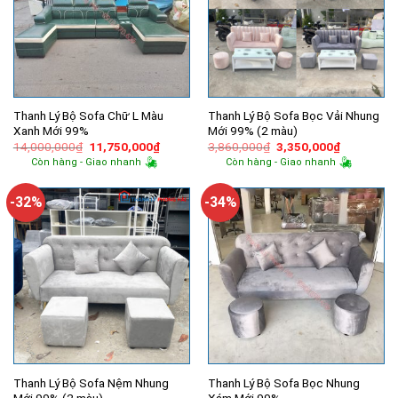
Thanh Lý Bộ Sofa Chữ L Màu
Thanh Lý Bộ Sofa Bọc Vải Nhung
Xanh Mới 99%
Mới 99% (2 màu)
Giá
Giá
Giá
Giá
14,000,000
₫
11,750,000
₫
3,860,000
₫
3,350,000
₫
gốc
hiện
gốc
hiện
Còn hàng - Giao nhanh
Còn hàng - Giao nhanh
là:
tại
là:
tại
14,000,000₫.
là:
3,860,000₫.
là:
11,750,000₫.
3,350,000
-32%
-34%
Thanh Lý Bộ Sofa Nệm Nhung
Thanh Lý Bộ Sofa Bọc Nhung
Mới 99% (2 màu)
Xám Mới 99%