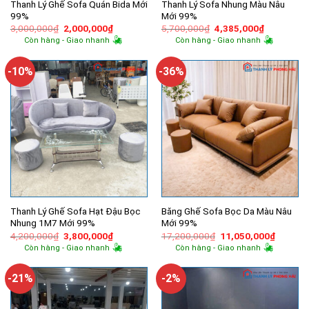
Thanh Lý Ghế Sofa Quán Bida Mới
Thanh Lý Sofa Nhung Màu Nâu
99%
Mới 99%
Giá
Giá
Giá
Giá
3,000,000
₫
2,000,000
₫
5,700,000
₫
4,385,000
₫
gốc
hiện
gốc
hiện
Còn hàng - Giao nhanh
Còn hàng - Giao nhanh
là:
tại
là:
tại
3,000,000₫.
là:
5,700,000₫.
là:
2,000,000₫.
4,385,000
-10%
-36%
Thanh Lý Ghế Sofa Hạt Đậu Bọc
Băng Ghế Sofa Bọc Da Màu Nâu
Nhung 1M7 Mới 99%
Mới 99%
Giá
Giá
Giá
Giá
4,200,000
₫
3,800,000
₫
17,200,000
₫
11,050,000
₫
gốc
hiện
gốc
hiện
Còn hàng - Giao nhanh
Còn hàng - Giao nhanh
là:
tại
là:
tại
4,200,000₫.
là:
17,200,000₫.
là:
3,800,000₫.
11,050,
-21%
-2%