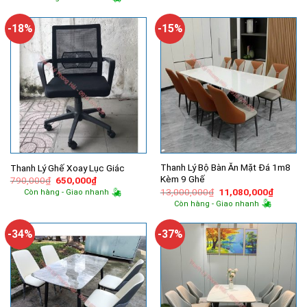
1,950,000₫.
là:
là:
tại
1,800,000
300,000₫.
là:
250,000₫.
-18%
-15%
Thanh Lý Bộ Bàn Ăn Mặt Đá 1m8
Thanh Lý Ghế Xoay Lục Giác
Kèm 9 Ghế
Giá
Giá
790,000
₫
650,000
₫
gốc
hiện
Giá
Giá
13,000,000
₫
11,080,000
₫
Còn hàng - Giao nhanh
là:
tại
gốc
hiện
Còn hàng - Giao nhanh
790,000₫.
là:
là:
tại
650,000₫.
13,000,000₫.
là:
11,080,
-34%
-37%