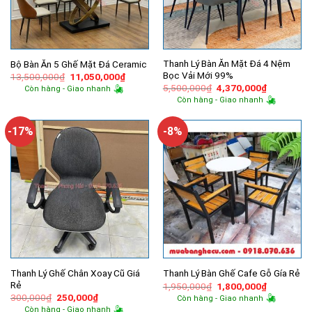
Thanh Lý Bàn Ăn Mặt Đá 4 Nệm
Bộ Bàn Ăn 5 Ghế Mặt Đá Ceramic
Bọc Vải Mới 99%
Giá
Giá
13,500,000
₫
11,050,000
₫
gốc
hiện
Giá
Giá
5,500,000
₫
4,370,000
₫
Còn hàng - Giao nhanh
là:
tại
gốc
hiện
Còn hàng - Giao nhanh
13,500,000₫.
là:
là:
tại
11,050,000₫.
5,500,000₫.
là:
4,370,000
-17%
-8%
Thanh Lý Ghế Chân Xoay Cũ Giá
Thanh Lý Bàn Ghế Cafe Gỗ Gía Rẻ
Rẻ
Giá
Giá
1,950,000
₫
1,800,000
₫
gốc
hiện
Giá
Giá
300,000
₫
250,000
₫
Còn hàng - Giao nhanh
là:
tại
gốc
hiện
Còn hàng - Giao nhanh