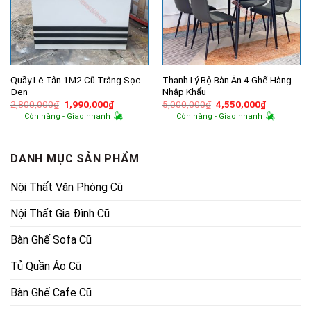
Quầy Lễ Tân 1M2 Cũ Trắng Sọc
Thanh Lý Bộ Bàn Ăn 4 Ghế Hàng
Đen
Nhập Khẩu
Giá
Giá
Giá
Giá
2,800,000
₫
1,990,000
₫
5,000,000
₫
4,550,000
₫
gốc
hiện
gốc
hiện
Còn hàng - Giao nhanh
Còn hàng - Giao nhanh
là:
tại
là:
tại
2,800,000₫.
là:
5,000,000₫.
là:
1,990,000₫.
4,550,000
DANH MỤC SẢN PHẨM
Nội Thất Văn Phòng Cũ
Nội Thất Gia Đình Cũ
Bàn Ghế Sofa Cũ
Tủ Quần Áo Cũ
Bàn Ghế Cafe Cũ