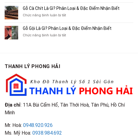
Ba
Top
Mua
Gác
10
Gỗ Cà Chít Là Gì? Phân Loại & Đặc Điểm Nhận Biết
Sách
Cũ,
Địa
Cũ,
ở
Chức năng bình luận bị tắt
Xe
Chỉ
Truyện
Gỗ
Lôi
Mua
Tranh,
Cà
Cũ
Bán
Gỗ Gội Là Gì? Phân Loại & Đặc Điểm Nhận Biết
Tạp
Chít
Tại
Quần
Chí
ở
Chức năng bình luận bị tắt
Là
TP.HCM
Áo
Giá
Gỗ
Gì?
Cũ
Cao
Gội
Phân
Giá
Tại
Là
Loại
Cao
TPHCM
Gì?
&
Tại
Phân
Đặc
TPHCM
THANH LÝ PHONG HẢI
Loại
Điểm
&
Nhận
Đặc
Biết
Điểm
Nhận
Biết
Địa chỉ
: 11A Bùi Cẩm Hổ, Tân Thới Hoà, Tân Phú, Hồ Chí
Minh
Mr. Hoà:
0948.920.926
Ms. Mỹ Hoa:
0938.984.692