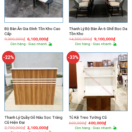
Bộ Bàn Ăn Gia Đình Tồn Kho Cao
Thanh Lý Bộ Bàn Ăn 6 Ghế Bọc Da
Cấp
Tồn Kho
Giá
Giá
Giá
Giá
9,300,000
₫
6,100,000
₫
14,500,000
₫
9,100,000
₫
gốc
hiện
gốc
hiện
Còn hàng - Giao nhanh
Còn hàng - Giao nhanh
là:
tại
là:
tại
9,300,000₫.
là:
14,500,000₫.
là:
6,100,000₫.
9,100,00
-22%
-33%
Thanh Lý Quầy Gỗ Nâu Sọc Trắng
Tủ Kệ Treo Tường Cũ
Cũ Hiện Đại
Giá
Giá
600,000
₫
400,000
₫
gốc
hiện
Giá
Giá
2,700,000
₫
2,100,000
₫
Còn hàng - Giao nhanh
là:
tại
gốc
hiện