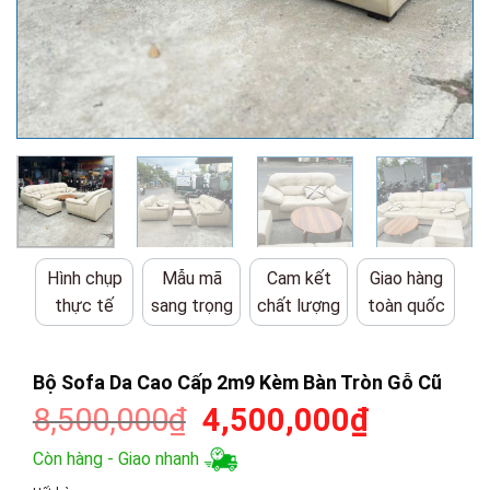
Hình chụp
Mẫu mã
Cam kết
Giao hàng
thực tế
sang trọng
chất lượng
toàn quốc
Bộ Sofa Da Cao Cấp 2m9 Kèm Bàn Tròn Gỗ Cũ
Giá
Giá
8,500,000
₫
4,500,000
₫
gốc
hiện
Còn hàng - Giao nhanh
là:
tại