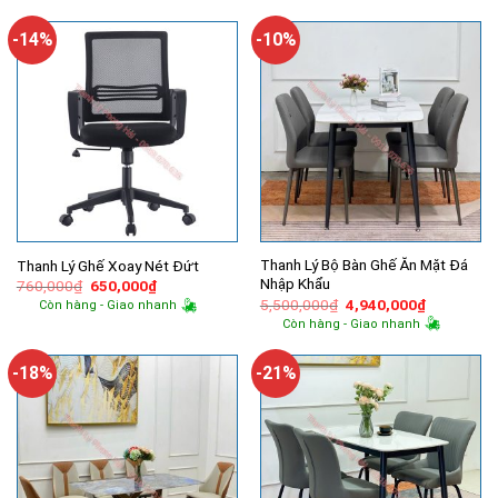
6,000,000₫.
là:
600,000₫.
là:
4,550,000₫.
500,000₫.
-14%
-10%
Thanh Lý Bộ Bàn Ghế Ăn Mặt Đá
Thanh Lý Ghế Xoay Nét Đứt
Nhập Khẩu
Giá
Giá
760,000
₫
650,000
₫
gốc
hiện
Giá
Giá
5,500,000
₫
4,940,000
₫
Còn hàng - Giao nhanh
là:
tại
gốc
hiện
Còn hàng - Giao nhanh
760,000₫.
là:
là:
tại
650,000₫.
5,500,000₫.
là:
4,940,000
-18%
-21%