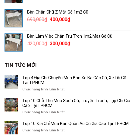
gốc
hiện
là:
tại
Bàn Chân Chữ Z Mặt Gỗ 1m2 Cũ
6,900,000₫.
là:
Giá
Giá
690,000
₫
400,000
₫
4,000,000₫.
gốc
hiện
là:
tại
Bàn Làm Việc Chân Trụ Tròn 1m2 Mặt Gỗ Cũ
690,000₫.
là:
Giá
Giá
420,000
₫
300,000
₫
400,000₫.
gốc
hiện
là:
tại
420,000₫.
là:
TIN TỨC MỚI
300,000₫.
Top 4 Địa Chỉ Chuyên Mua Bán Xe Ba Gác Cũ, Xe Lôi Cũ
Tại TP.HCM
ở
Chức năng bình luận bị tắt
Top
4
Top 10 Chỗ Thu Mua Sách Cũ, Truyện Tranh, Tạp Chí Giá
Địa
Cao Tại TPHCM
Chỉ
ở
Chức năng bình luận bị tắt
Chuyên
Top
Mua
10
Top 10 Địa Chỉ Mua Bán Quần Áo Cũ Giá Cao Tại TPHCM
Bán
Chỗ
Xe
ở
Chức năng bình luận bị tắt
Thu