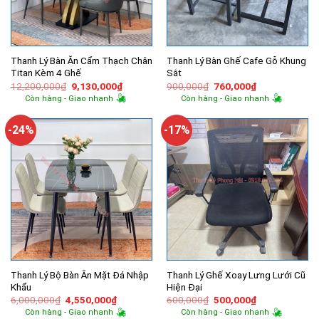
Thanh Lý Bàn Ăn Cẩm Thạch Chân
Thanh Lý Bàn Ghế Cafe Gỗ Khung
Titan Kèm 4 Ghế
Sắt
Giá
Giá
Giá
Giá
12,200,000
₫
9,130,000
₫
900,000
₫
760,000
₫
gốc
hiện
gốc
hiện
Còn hàng - Giao nhanh
Còn hàng - Giao nhanh
là:
tại
là:
tại
12,200,000₫.
là:
900,000₫.
là:
9,130,000₫.
760,000₫.
-24%
-17%
Thanh Lý Bộ Bàn Ăn Mặt Đá Nhập
Thanh Lý Ghế Xoay Lưng Lưới Cũ
Khẩu
Hiện Đại
Giá
Giá
Giá
Giá
6,000,000
₫
4,550,000
₫
600,000
₫
500,000
₫
gốc
hiện
gốc
hiện
Còn hàng - Giao nhanh
Còn hàng - Giao nhanh
là:
tại
là:
tại