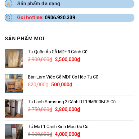
Sản phẩm đa dạng
Gọi hotline:
0906.920.339
SẢN PHẨM MỚI
Tủ Quần Áo Gỗ MDF 3 Cánh Cũ
Giá
Giá
3,900,000
₫
2,500,000
₫
gốc
hiện
là:
tại
Bàn Làm Việc Gỗ MDF Có Hộc Tủ Cũ
3,900,000₫.
là:
Giá
Giá
820,000
₫
500,000
₫
2,500,000₫.
gốc
hiện
là:
tại
Tủ Lạnh Samsung 2 Cánh RT19M300BGS Cũ
820,000₫.
là:
Giá
Giá
3,750,000
₫
2,800,000
₫
500,000₫.
gốc
hiện
là:
tại
Tủ Mát 1 Cánh Kính Màu Đỏ Cũ
3,750,000₫.
là:
Giá
Giá
6,900,000
₫
4,000,000
₫
2,800,000₫.