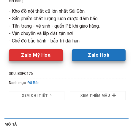
Hết hàng
8,500,000₫.
là:
- Kho đồ nội thất cũ lớn nhất Sài Gòn.
4,500,00
- Sản phẩm chất lượng luôn được đảm bảo.
- Tân trang - vệ sinh - quấn PE khi giao hàng.
- Vận chuyển và lắp đặt tận nơi.
- Chế độ bảo hành - bảo trì dài hạn
Zalo Mỹ Hoa
Zalo Hoà
SKU:
BSFC176
Danh mục:
Đã Bán
XEM CHI TIẾT
XEM THÊM MẪU
MÔ TẢ