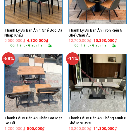
Thanh Lý Bộ Bàn Ăn 4 Ghế Bọc Da
Thanh Lý Bộ Bàn Ăn Tròn Kiểu 6
Nhập Khẩu
Ghế Châu Âu
Giá
Giá
Giá
Giá
5,500,000
₫
4,320,000
₫
12,700,000
₫
10,350,000
₫
gốc
hiện
gốc
hiện
Còn hàng - Giao nhanh
Còn hàng - Giao nhanh
là:
tại
là:
tại
5,500,000₫.
là:
12,700,000₫.
là:
4,320,000₫.
10,350,
-58%
-11%
Thanh Lý Bộ Bàn Ăn Chân Sắt Mặt
Thanh Lý Bộ Bàn Ăn Thông Minh 6
Gỗ Cũ
Ghế Mới 99%
Giá
Giá
Giá
Giá
1,200,000
₫
500,000
₫
13,200,000
₫
11,800,000
₫