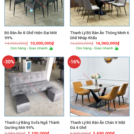
Bộ Bàn Ăn 8 Ghế Hiện Đại Mới
Thanh Lý Bộ Bàn Ăn Thông Minh 6
99%
Ghế Nhập Khẩu
Giá
Giá
Giá
Giá
14,500,000
₫
10,000,000
₫
16,600,000
₫
14,060,000
₫
gốc
hiện
gốc
hiện
Còn hàng - Giao nhanh
Còn hàng - Giao nhanh
là:
tại
là:
tại
14,500,000₫.
là:
16,600,000₫.
là:
10,000,000₫.
14,060,
-30%
-16%
Thanh Lý Băng Sofa Ngã Thành
Thanh Lý Bộ Bàn Ăn Chân X Mặt
Giường Mới 99%
Đá 4 Ghế
Giá
Giá
Giá
Giá
2,980,000
₫
2,100,000
₫
6,500,000
₫
5,490,000
₫