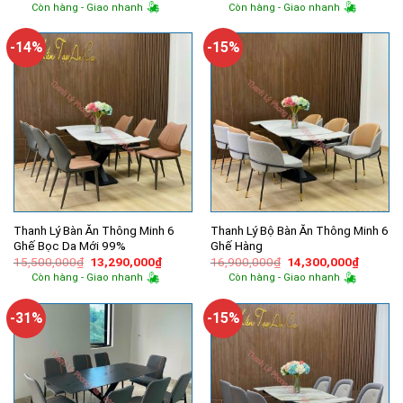
gốc
hiện
gốc
hiện
Còn hàng - Giao nhanh
Còn hàng - Giao nhanh
là:
tại
là:
tại
1,200,000₫.
là:
13,200,000₫.
là:
500,000₫.
11,800,
-14%
-15%
Thanh Lý Bàn Ăn Thông Minh 6
Thanh Lý Bộ Bàn Ăn Thông Minh 6
Ghế Bọc Da Mới 99%
Ghế Hàng
Giá
Giá
Giá
Giá
15,500,000
₫
13,290,000
₫
16,900,000
₫
14,300,000
₫
gốc
hiện
gốc
hiện
Còn hàng - Giao nhanh
Còn hàng - Giao nhanh
là:
tại
là:
tại
15,500,000₫.
là:
16,900,000₫.
là:
13,290,000₫.
14,300,
-31%
-15%