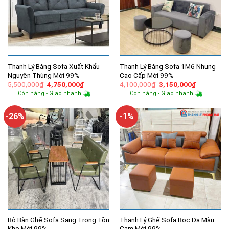
Thanh Lý Băng Sofa Xuất Khẩu
Thanh Lý Băng Sofa 1M6 Nhung
Nguyên Thùng Mới 99%
Cao Cấp Mới 99%
Giá
Giá
Giá
Giá
5,500,000
₫
4,750,000
₫
4,100,000
₫
3,150,000
₫
gốc
hiện
gốc
hiện
Còn hàng - Giao nhanh
Còn hàng - Giao nhanh
là:
tại
là:
tại
5,500,000₫.
là:
4,100,000₫.
là:
4,750,000₫.
3,150,000
-26%
-1%
Bộ Bàn Ghế Sofa Sang Trọng Tồn
Thanh Lý Ghế Sofa Bọc Da Màu
Kho Mới 99%
Cam Mới 99%