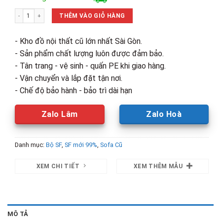
là:
tại
Bộ Sofa Da Sony Kèm Bàn Và 2 Đôn Mới 99% (Nhiều Size) số lượng
10,500,000₫.
là:
THÊM VÀO GIỎ HÀNG
7,600,0
- Kho đồ nội thất cũ lớn nhất Sài Gòn.
- Sản phẩm chất lượng luôn được đảm bảo.
- Tân trang - vệ sinh - quấn PE khi giao hàng.
- Vận chuyển và lắp đặt tận nơi.
- Chế độ bảo hành - bảo trì dài hạn
Zalo Lâm
Zalo Hoà
Danh mục:
Bộ SF
,
SF mới 99%
,
Sofa Cũ
XEM CHI TIẾT
XEM THÊM MẪU
MÔ TẢ