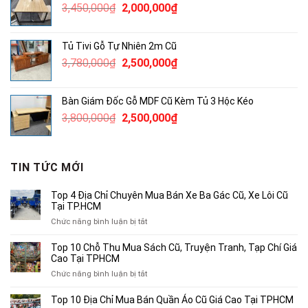
Giá
Giá
3,450,000
₫
2,000,000
₫
850,000₫.
gốc
hiện
là:
tại
Tủ Tivi Gỗ Tự Nhiên 2m Cũ
3,450,000₫.
là:
Giá
Giá
3,780,000
₫
2,500,000
₫
2,000,000₫.
gốc
hiện
là:
tại
Bàn Giám Đốc Gỗ MDF Cũ Kèm Tủ 3 Hộc Kéo
3,780,000₫.
là:
Giá
Giá
3,800,000
₫
2,500,000
₫
2,500,000₫.
gốc
hiện
là:
tại
3,800,000₫.
là:
TIN TỨC MỚI
2,500,000₫.
Top 4 Địa Chỉ Chuyên Mua Bán Xe Ba Gác Cũ, Xe Lôi Cũ
Tại TP.HCM
ở
Chức năng bình luận bị tắt
Top
4
Top 10 Chỗ Thu Mua Sách Cũ, Truyện Tranh, Tạp Chí Giá
Địa
Cao Tại TPHCM
Chỉ
ở
Chức năng bình luận bị tắt
Chuyên
Top
Mua
10
Top 10 Địa Chỉ Mua Bán Quần Áo Cũ Giá Cao Tại TPHCM
Bán