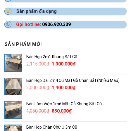
Sản phẩm đa dạng
Gọi hotline:
0906.920.339
SẢN PHẨM MỚI
Bàn Họp 2m1 Khung Sắt Cũ
Giá
Giá
2,115,000
₫
1,300,000
₫
gốc
hiện
là:
tại
Bàn Họp Dài 2m4 Cũ Mặt Gỗ Chân Sắt (Nhiều Màu)
2,115,000₫.
là:
Giá
Giá
2,000,000
₫
1,400,000
₫
1,300,000₫.
gốc
hiện
là:
tại
Bàn Làm Việc 1m6 Mặt Gỗ Khung Sắt Cũ
2,000,000₫.
là:
Giá
Giá
1,050,000
₫
850,000
₫
1,400,000₫.
gốc
hiện
là:
tại
Bàn Họp Chân Chữ U 3m Cũ
1,050,000₫.
là: