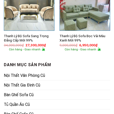
Thanh Lý Bộ Sofa Sang Trọng
Thanh Lý Bộ Sofa Bọc Vải Màu
Đẳng Cấp Mới 99%
Xanh Mới 99%
Giá
Giá
Giá
Giá
34,000,000
₫
27,300,000
₫
9,000,000
₫
6,950,000
₫
gốc
hiện
gốc
hiện
Còn hàng - Giao nhanh
Còn hàng - Giao nhanh
là:
tại
là:
tại
34,000,000₫.
là:
9,000,000₫.
là:
27,300,000₫.
6,950,000
DANH MỤC SẢN PHẨM
Nội Thất Văn Phòng Cũ
Nội Thất Gia Đình Cũ
Bàn Ghế Sofa Cũ
Tủ Quần Áo Cũ