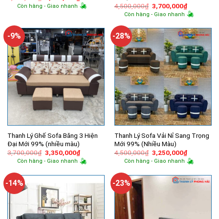
gốc
hiện
Giá
Giá
4,500,000
₫
3,700,000
₫
Còn hàng - Giao nhanh
là:
tại
gốc
hiện
Còn hàng - Giao nhanh
5,000,000₫.
là:
là:
tại
4,155,000₫.
4,500,000₫.
là:
3,700,000
-9%
-28%
Thanh Lý Ghế Sofa Băng 3 Hiện
Thanh Lý Sofa Vải Nỉ Sang Trọng
Đại Mới 99% (nhiều màu)
Mới 99% (Nhiều Màu)
Giá
Giá
Giá
Giá
3,700,000
₫
3,350,000
₫
4,500,000
₫
3,250,000
₫
gốc
hiện
gốc
hiện
Còn hàng - Giao nhanh
Còn hàng - Giao nhanh
là:
tại
là:
tại
3,700,000₫.
là:
4,500,000₫.
là:
3,350,000₫.
3,250,000
-14%
-23%