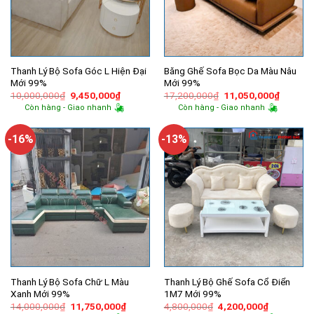
Thanh Lý Bộ Sofa Góc L Hiện Đại
Băng Ghế Sofa Bọc Da Màu Nâu
Mới 99%
Mới 99%
Giá
Giá
Giá
Giá
10,000,000
₫
9,450,000
₫
17,200,000
₫
11,050,000
₫
gốc
hiện
gốc
hiện
Còn hàng - Giao nhanh
Còn hàng - Giao nhanh
là:
tại
là:
tại
10,000,000₫.
là:
17,200,000₫.
là:
9,450,000₫.
11,050,
-16%
-13%
Thanh Lý Bộ Sofa Chữ L Màu
Thanh Lý Bộ Ghế Sofa Cổ Điển
Xanh Mới 99%
1M7 Mới 99%
Giá
Giá
Giá
Giá
14,000,000
₫
11,750,000
₫
4,800,000
₫
4,200,000
₫