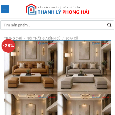
Skip
to
content
Tìm
kiếm:
TRANG CHỦ
/
NỘI THẤT GIA ĐÌNH CŨ
/
SOFA CŨ
-28%