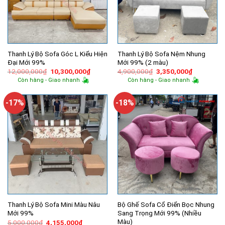
Thanh Lý Bộ Sofa Góc L Kiểu Hiện
Thanh Lý Bộ Sofa Nệm Nhung
Đại Mới 99%
Mới 99% (2 màu)
Giá
Giá
Giá
Giá
12,000,000
₫
10,300,000
₫
4,900,000
₫
3,350,000
₫
gốc
hiện
gốc
hiện
Còn hàng - Giao nhanh
Còn hàng - Giao nhanh
là:
tại
là:
tại
12,000,000₫.
là:
4,900,000₫.
là:
10,300,000₫.
3,350,000
-17%
-18%
Thanh Lý Bộ Sofa Mini Màu Nâu
Bộ Ghế Sofa Cổ Điển Bọc Nhung
Mới 99%
Sang Trọng Mới 99% (Nhiều
Màu)
Giá
Giá
5,000,000
₫
4,155,000
₫