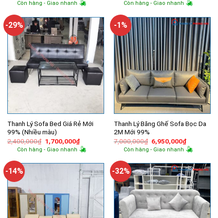
gốc
hiện
gốc
hiện
Còn hàng - Giao nhanh
Còn hàng - Giao nhanh
là:
tại
là:
tại
14,000,000₫.
là:
4,800,000₫.
là:
11,750,000₫.
4,200,000
-29%
-1%
Thanh Lý Sofa Bed Giá Rẻ Mới
Thanh Lý Băng Ghế Sofa Bọc Da
99% (Nhiều màu)
2M Mới 99%
Giá
Giá
Giá
Giá
2,400,000
₫
1,700,000
₫
7,000,000
₫
6,950,000
₫
gốc
hiện
gốc
hiện
Còn hàng - Giao nhanh
Còn hàng - Giao nhanh
là:
tại
là:
tại
2,400,000₫.
là:
7,000,000₫.
là:
1,700,000₫.
6,950,000
-14%
-32%