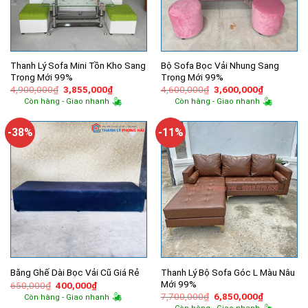
Thanh Lý Sofa Mini Tồn Kho Sang
Bộ Sofa Bọc Vải Nhung Sang
Trọng Mới 99%
Trọng Mới 99%
Giá
Giá
Giá
Giá
4,900,000
₫
3,855,000
₫
4,600,000
₫
3,600,000
₫
gốc
hiện
gốc
hiện
Còn hàng - Giao nhanh
Còn hàng - Giao nhanh
là:
tại
là:
tại
4,900,000₫.
là:
4,600,000₫.
là:
3,855,000₫.
3,600,000
-38%
-11%
Thanh Lý Bộ Sofa Góc L Màu Nâu
Băng Ghế Dài Bọc Vải Cũ Giá Rẻ
Mới 99%
Giá
Giá
650,000
₫
400,000
₫
gốc
hiện
Giá
Giá
7,700,000
₫
6,850,000
₫
Còn hàng - Giao nhanh
là:
tại
gốc
hiện