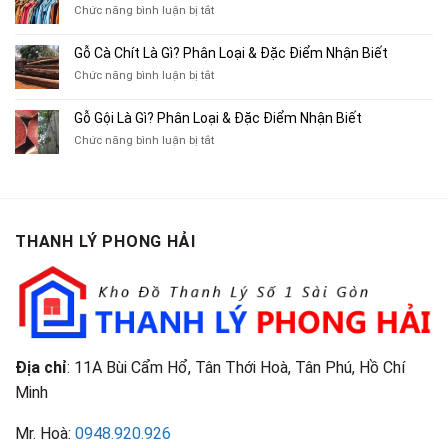
Chỗ
Xe
ở
Chức năng bình luận bị tắt
Thu
Ba
Top
Mua
Gác
10
Gỗ Cà Chít Là Gì? Phân Loại & Đặc Điểm Nhận Biết
Sách
Cũ,
Địa
Cũ,
ở
Chức năng bình luận bị tắt
Xe
Chỉ
Truyện
Gỗ
Lôi
Mua
Tranh,
Cà
Cũ
Bán
Gỗ Gội Là Gì? Phân Loại & Đặc Điểm Nhận Biết
Tạp
Chít
Tại
Quần
Chí
ở
Chức năng bình luận bị tắt
Là
TP.HCM
Áo
Giá
Gỗ
Gì?
Cũ
Cao
Gội
Phân
Giá
Tại
Là
Loại
Cao
TPHCM
Gì?
&
Tại
Phân
Đặc
TPHCM
THANH LÝ PHONG HẢI
Loại
Điểm
&
Nhận
Đặc
Biết
Điểm
Nhận
Biết
Địa chỉ
: 11A Bùi Cẩm Hổ, Tân Thới Hoà, Tân Phú, Hồ Chí
Minh
Mr. Hoà:
0948.920.926