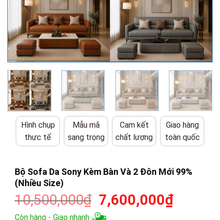
Hình chụp
Mẫu mã
Cam kết
Giao hàng
thực tế
sang trọng
chất lượng
toàn quốc
Bộ Sofa Da Sony Kèm Bàn Và 2 Đôn Mới 99%
(Nhiều Size)
Giá
Giá
10,500,000
₫
7,600,000
₫
gốc
hiện
Còn hàng - Giao nhanh