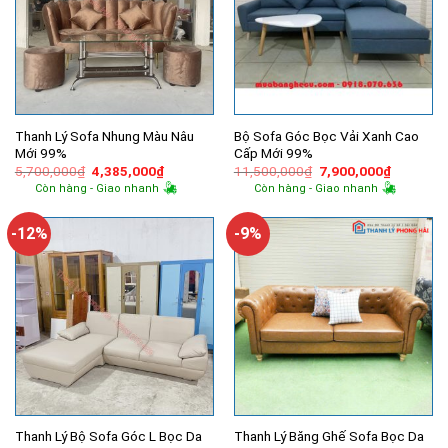
Thanh Lý Sofa Nhung Màu Nâu
Bộ Sofa Góc Bọc Vải Xanh Cao
Mới 99%
Cấp Mới 99%
Giá
Giá
Giá
Giá
5,700,000
₫
4,385,000
₫
11,500,000
₫
7,900,000
₫
gốc
hiện
gốc
hiện
Còn hàng - Giao nhanh
Còn hàng - Giao nhanh
là:
tại
là:
tại
5,700,000₫.
là:
11,500,000₫.
là:
4,385,000₫.
7,900,00
-12%
-9%
Thanh Lý Bộ Sofa Góc L Bọc Da
Thanh Lý Băng Ghế Sofa Bọc Da