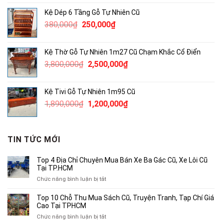
là:
tại
Kệ Dép 6 Tầng Gỗ Tự Nhiên Cũ
4,600,000₫.
là:
Giá
Giá
380,000
₫
250,000
₫
3,000,000₫.
gốc
hiện
là:
tại
Kệ Thờ Gỗ Tự Nhiên 1m27 Cũ Chạm Khắc Cổ Điển
380,000₫.
là:
Giá
Giá
3,800,000
₫
2,500,000
₫
250,000₫.
gốc
hiện
là:
tại
Kệ Tivi Gỗ Tự Nhiên 1m95 Cũ
3,800,000₫.
là:
Giá
Giá
1,890,000
₫
1,200,000
₫
2,500,000₫.
gốc
hiện
là:
tại
1,890,000₫.
là:
TIN TỨC MỚI
1,200,000₫.
Top 4 Địa Chỉ Chuyên Mua Bán Xe Ba Gác Cũ, Xe Lôi Cũ
Tại TP.HCM
ở
Chức năng bình luận bị tắt
Top
4
Top 10 Chỗ Thu Mua Sách Cũ, Truyện Tranh, Tạp Chí Giá
Địa
Cao Tại TPHCM
Chỉ
ở
Chức năng bình luận bị tắt
Chuyên