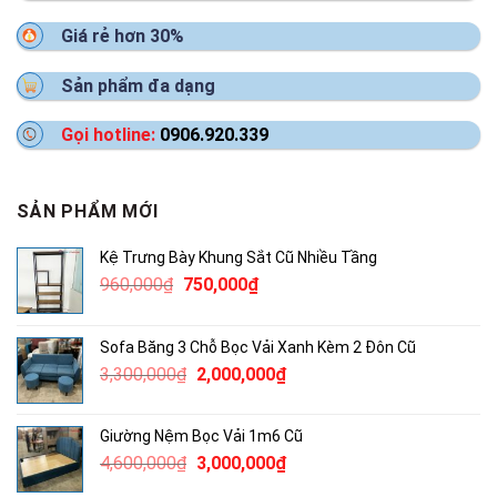
Giá rẻ hơn 30%
Sản phẩm đa dạng
Gọi hotline:
0906.920.339
SẢN PHẨM MỚI
Kệ Trưng Bày Khung Sắt Cũ Nhiều Tầng
Giá
Giá
960,000
₫
750,000
₫
gốc
hiện
là:
tại
Sofa Băng 3 Chỗ Bọc Vải Xanh Kèm 2 Đôn Cũ
960,000₫.
là:
Giá
Giá
3,300,000
₫
2,000,000
₫
750,000₫.
gốc
hiện
là:
tại
Giường Nệm Bọc Vải 1m6 Cũ
3,300,000₫.
là:
Giá
Giá
4,600,000
₫
3,000,000
₫
2,000,000₫.
gốc
hiện