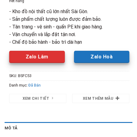
Hết hàng
2,590,000₫.
là:
- Kho đồ nội thất cũ lớn nhất Sài Gòn.
1,700,00
- Sản phẩm chất lượng luôn được đảm bảo.
- Tân trang - vệ sinh - quấn PE khi giao hàng.
- Vận chuyển và lắp đặt tận nơi.
- Chế độ bảo hành - bảo trì dài hạn
Zalo Lâm
Zalo Hoà
SKU:
BSFC53
Danh mục:
Đã Bán
XEM CHI TIẾT
XEM THÊM MẪU
MÔ TẢ