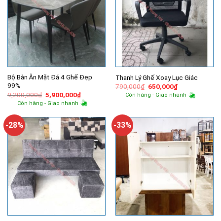
Bộ Bàn Ăn Mặt Đá 4 Ghế Đẹp
Thanh Lý Ghế Xoay Lục Giác
99%
Giá
Giá
790,000
₫
650,000
₫
gốc
hiện
Giá
Giá
9,200,000
₫
5,900,000
₫
Còn hàng - Giao nhanh
là:
tại
gốc
hiện
Còn hàng - Giao nhanh
790,000₫.
là:
là:
tại
650,000₫.
9,200,000₫.
là:
5,900,000₫.
-28%
-33%