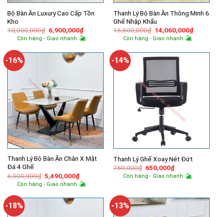
Bộ Bàn Ăn Luxury Cao Cấp Tồn
Thanh Lý Bộ Bàn Ăn Thông Minh 6
Kho
Ghế Nhập Khẩu
Giá
Giá
Giá
Giá
10,000,000
₫
6,900,000
₫
16,600,000
₫
14,060,000
₫
gốc
hiện
gốc
hiện
Còn hàng - Giao nhanh
Còn hàng - Giao nhanh
là:
tại
là:
tại
10,000,000₫.
là:
16,600,000₫.
là:
6,900,000₫.
14,060,
-16%
-14%
Thanh Lý Bộ Bàn Ăn Chân X Mặt
Thanh Lý Ghế Xoay Nét Đứt
Đá 4 Ghế
Giá
Giá
760,000
₫
650,000
₫
gốc
hiện
Giá
Giá
6,500,000
₫
5,490,000
₫
Còn hàng - Giao nhanh
là:
tại
gốc
hiện
Còn hàng - Giao nhanh
760,000₫.
là:
là:
tại
650,000₫.
6,500,000₫.
là:
5,490,000₫.
-18%
-13%