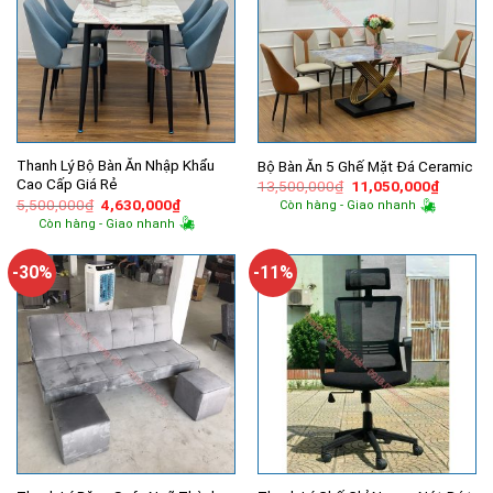
Thanh Lý Bộ Bàn Ăn Nhập Khẩu
Bộ Bàn Ăn 5 Ghế Mặt Đá Ceramic
Cao Cấp Giá Rẻ
Giá
Giá
13,500,000
₫
11,050,000
₫
gốc
hiện
Giá
Giá
5,500,000
₫
4,630,000
₫
Còn hàng - Giao nhanh
là:
tại
gốc
hiện
Còn hàng - Giao nhanh
13,500,000₫.
là:
là:
tại
11,050,
5,500,000₫.
là:
4,630,000₫.
-30%
-11%