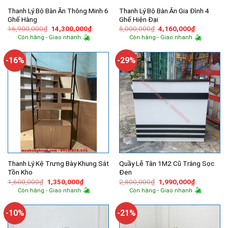
Thanh Lý Bộ Bàn Ăn Thông Minh 6
Thanh Lý Bộ Bàn Ăn Gia Đình 4
Ghế Hàng
Ghế Hiện Đại
Giá
Giá
Giá
Giá
16,900,000
₫
14,300,000
₫
5,000,000
₫
4,160,000
₫
gốc
hiện
gốc
hiện
Còn hàng - Giao nhanh
Còn hàng - Giao nhanh
là:
tại
là:
tại
16,900,000₫.
là:
5,000,000₫.
là:
14,300,000₫.
4,160,000
-16%
-29%
Thanh Lý Kệ Trưng Bày Khung Sắt
Quầy Lễ Tân 1M2 Cũ Trắng Sọc
Tồn Kho
Đen
Giá
Giá
Giá
Giá
1,600,000
₫
1,350,000
₫
2,800,000
₫
1,990,000
₫
gốc
hiện
gốc
hiện
Còn hàng - Giao nhanh
Còn hàng - Giao nhanh
là:
tại
là:
tại
1,600,000₫.
là:
2,800,000₫.
là:
1,350,000₫.
1,990,000
-10%
-21%