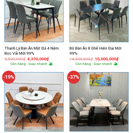
Thanh Lý Bàn Ăn Mặt Đá 4 Nệm
Bộ Bàn Ăn 8 Ghế Hiện Đại Mới
Bọc Vải Mới 99%
99%
Giá
Giá
Giá
Giá
5,500,000
₫
4,370,000
₫
14,500,000
₫
10,000,000
₫
gốc
hiện
gốc
hiện
Còn hàng - Giao nhanh
Còn hàng - Giao nhanh
là:
tại
là:
tại
5,500,000₫.
là:
14,500,000₫.
là:
4,370,000₫.
10,000,
-19%
-37%