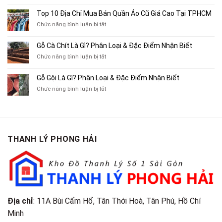
Top
Mua
10
Top 10 Địa Chỉ Mua Bán Quần Áo Cũ Giá Cao Tại TPHCM
Bán
Chỗ
Xe
ở
Chức năng bình luận bị tắt
Thu
Ba
Top
Mua
Gác
10
Gỗ Cà Chít Là Gì? Phân Loại & Đặc Điểm Nhận Biết
Sách
Cũ,
Địa
Cũ,
ở
Chức năng bình luận bị tắt
Xe
Chỉ
Truyện
Gỗ
Lôi
Mua
Tranh,
Cà
Cũ
Bán
Gỗ Gội Là Gì? Phân Loại & Đặc Điểm Nhận Biết
Tạp
Chít
Tại
Quần
Chí
ở
Chức năng bình luận bị tắt
Là
TP.HCM
Áo
Giá
Gỗ
Gì?
Cũ
Cao
Gội
Phân
Giá
Tại
Là
Loại
Cao
TPHCM
Gì?
&
Tại
Phân
Đặc
TPHCM
THANH LÝ PHONG HẢI
Loại
Điểm
&
Nhận
Đặc
Biết
Điểm
Nhận
Biết
Địa chỉ
: 11A Bùi Cẩm Hổ, Tân Thới Hoà, Tân Phú, Hồ Chí
Minh