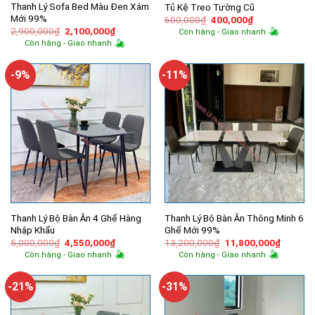
Thanh Lý Sofa Bed Màu Đen Xám
Tủ Kệ Treo Tường Cũ
Mới 99%
Giá
Giá
600,000
₫
400,000
₫
gốc
hiện
Giá
Giá
2,900,000
₫
2,100,000
₫
Còn hàng - Giao nhanh
là:
tại
gốc
hiện
Còn hàng - Giao nhanh
600,000₫.
là:
là:
tại
400,000₫.
2,900,000₫.
là:
2,100,000₫.
-9%
-11%
Thanh Lý Bộ Bàn Ăn 4 Ghế Hàng
Thanh Lý Bộ Bàn Ăn Thông Minh 6
Nhập Khẩu
Ghế Mới 99%
Giá
Giá
Giá
Giá
5,000,000
₫
4,550,000
₫
13,200,000
₫
11,800,000
₫
gốc
hiện
gốc
hiện
Còn hàng - Giao nhanh
Còn hàng - Giao nhanh
là:
tại
là:
tại
5,000,000₫.
là:
13,200,000₫.
là:
4,550,000₫.
11,800,
-21%
-31%