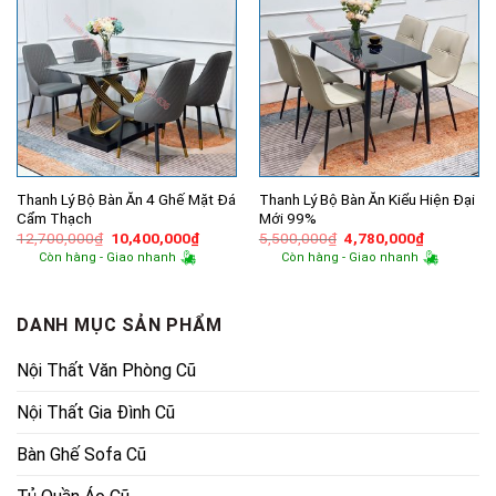
Thanh Lý Bộ Bàn Ăn 4 Ghế Mặt Đá
Thanh Lý Bộ Bàn Ăn Kiểu Hiện Đại
Cẩm Thạch
Mới 99%
Giá
Giá
Giá
Giá
12,700,000
₫
10,400,000
₫
5,500,000
₫
4,780,000
₫
gốc
hiện
gốc
hiện
Còn hàng - Giao nhanh
Còn hàng - Giao nhanh
là:
tại
là:
tại
12,700,000₫.
là:
5,500,000₫.
là:
10,400,000₫.
4,780,000
DANH MỤC SẢN PHẨM
Nội Thất Văn Phòng Cũ
Nội Thất Gia Đình Cũ
Bàn Ghế Sofa Cũ