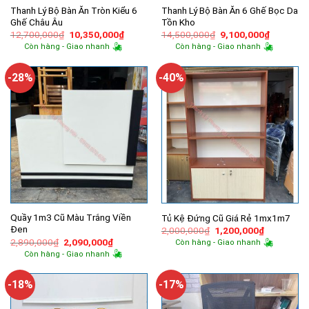
Thanh Lý Bộ Bàn Ăn Tròn Kiểu 6
Thanh Lý Bộ Bàn Ăn 6 Ghế Bọc Da
Ghế Châu Âu
Tồn Kho
Giá
Giá
Giá
Giá
12,700,000
₫
10,350,000
₫
14,500,000
₫
9,100,000
₫
gốc
hiện
gốc
hiện
Còn hàng - Giao nhanh
Còn hàng - Giao nhanh
là:
tại
là:
tại
12,700,000₫.
là:
14,500,000₫.
là:
10,350,000₫.
9,100,00
-28%
-40%
Quầy 1m3 Cũ Màu Trắng Viền
Tủ Kệ Đứng Cũ Giá Rẻ 1mx1m7
Đen
Giá
Giá
2,000,000
₫
1,200,000
₫
gốc
hiện
Giá
Giá
2,890,000
₫
2,090,000
₫
Còn hàng - Giao nhanh
là:
tại
gốc
hiện
Còn hàng - Giao nhanh
2,000,000₫.
là:
là:
tại
1,200,000
2,890,000₫.
là:
2,090,000₫.
-18%
-17%