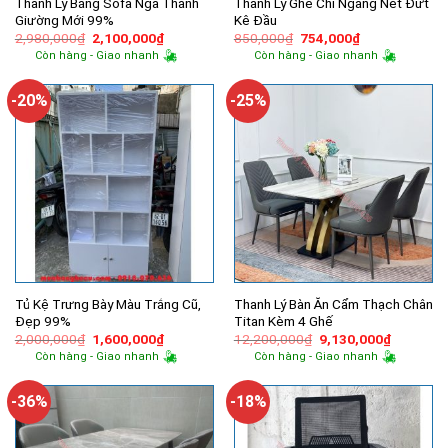
Thanh Lý Băng Sofa Ngã Thành
Thanh Lý Ghế Chỉ Ngang Nét Đứt
Giường Mới 99%
Kê Đầu
Giá
Giá
Giá
Giá
2,980,000
₫
2,100,000
₫
850,000
₫
754,000
₫
gốc
hiện
gốc
hiện
Còn hàng - Giao nhanh
Còn hàng - Giao nhanh
là:
tại
là:
tại
2,980,000₫.
là:
850,000₫.
là:
2,100,000₫.
754,000₫.
-20%
-25%
Tủ Kệ Trưng Bày Màu Trắng Cũ,
Thanh Lý Bàn Ăn Cẩm Thạch Chân
Đẹp 99%
Titan Kèm 4 Ghế
Giá
Giá
Giá
Giá
2,000,000
₫
1,600,000
₫
12,200,000
₫
9,130,000
₫
gốc
hiện
gốc
hiện
Còn hàng - Giao nhanh
Còn hàng - Giao nhanh
là:
tại
là:
tại
2,000,000₫.
là:
12,200,000₫.
là:
1,600,000₫.
9,130,00
-36%
-18%