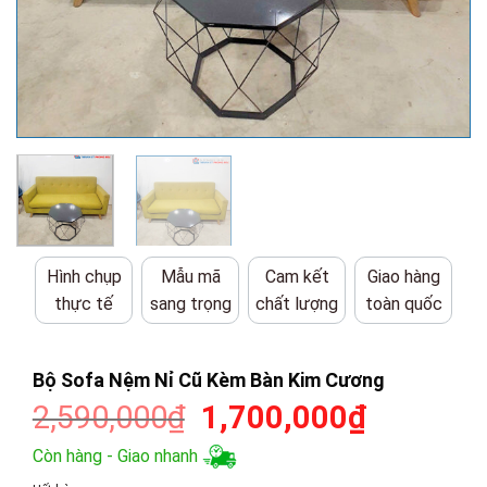
Hình chụp
Mẫu mã
Cam kết
Giao hàng
thực tế
sang trọng
chất lượng
toàn quốc
Bộ Sofa Nệm Nỉ Cũ Kèm Bàn Kim Cương
Giá
Giá
2,590,000
₫
1,700,000
₫
gốc
hiện
Còn hàng - Giao nhanh
là:
tại