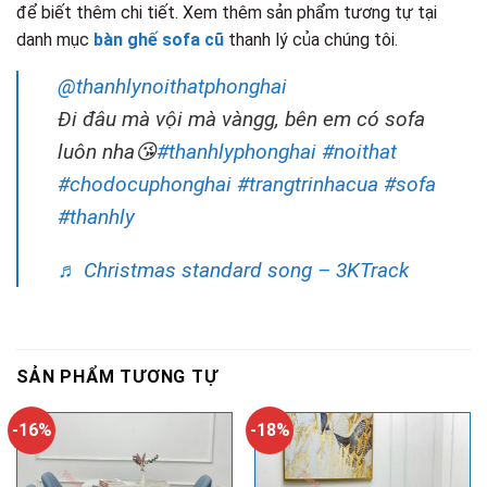
để biết thêm chi tiết. Xem thêm sản phẩm tương tự tại
danh mục
bàn ghế sofa cũ
thanh lý của chúng tôi.
@thanhlynoithatphonghai
Đi đâu mà vội mà vàngg, bên em có sofa
luôn nha😘
#thanhlyphonghai
#noithat
#chodocuphonghai
#trangtrinhacua
#sofa
#thanhly
♬ Christmas standard song – 3KTrack
SẢN PHẨM TƯƠNG TỰ
-16%
-18%