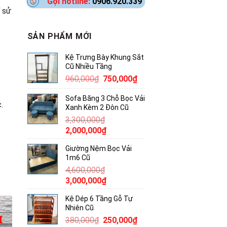
Gọi hotline:
0906.920.339
í sử
SẢN PHẨM MỚI
Kệ Trưng Bày Khung Sắt
Cũ Nhiều Tầng
Giá
Giá
960,000
₫
750,000
₫
gốc
hiện
Sofa Băng 3 Chỗ Bọc Vải
là:
tại
.
Xanh Kèm 2 Đôn Cũ
960,000₫.
là:
3,300,000
₫
750,000₫.
Giá
Giá
2,000,000
₫
gốc
hiện
Giường Nệm Bọc Vải
là:
tại
1m6 Cũ
3,300,000₫.
là:
4,600,000
₫
2,000,000₫.
Giá
Giá
3,000,000
₫
gốc
hiện
Kệ Dép 6 Tầng Gỗ Tự
là:
tại
Nhiên Cũ
4,600,000₫.
là:
Giá
Giá
380,000
₫
250,000
₫
3,000,000₫.