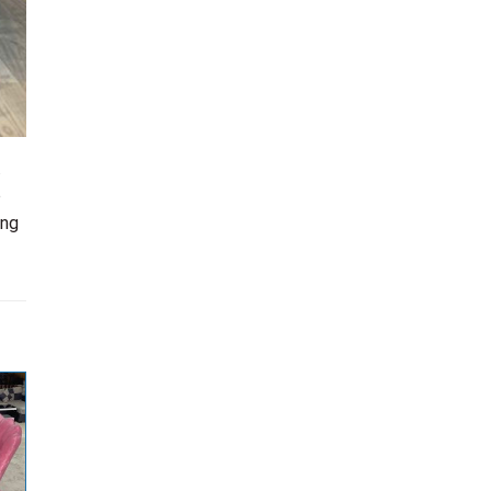
.
o
ong