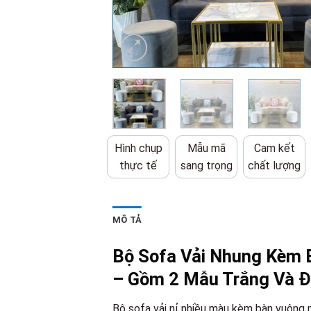
Hình chụp
Mẫu mã
Cam kết
thực tế
sang trọng
chất lượng
MÔ TẢ
Bộ Sofa Vải Nhung Kèm 
– Gồm 2 Mẫu Trắng Và 
Bộ sofa vải nỉ nhiều màu kèm bàn vuông 