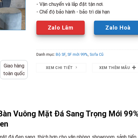
- Vận chuyển và lắp đặt tận nơi.
- Chế độ bảo hành - bảo trì dài hạn
Zalo Lâm
Zalo Hoà
Danh mục:
Bộ SF
,
SF mới 99%
,
Sofa Cũ
Giao hàng
XEM CHI TIẾT
XEM THÊM MẪU
toàn quốc
Bàn Vuông Mặt Đá Sang Trọng Mới 99
Đen
mặt đá đẹp sang, thích hợp cho văn phòng, showroom, sảnh tiếp