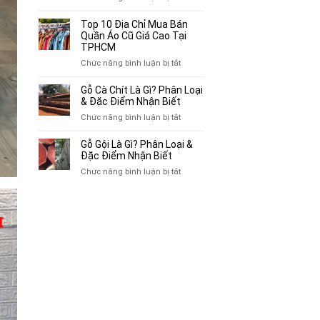
Mua
Top
Bán
10
Top 10 Địa Chỉ Mua Bán
Xe
Chỗ
Quần Áo Cũ Giá Cao Tại
Ba
Thu
TPHCM
Gác
Mua
ở
Chức năng bình luận bị tắt
Cũ,
Sách
Top
Xe
Cũ,
10
Gỗ Cà Chít Là Gì? Phân Loại
Lôi
Truyện
Địa
& Đặc Điểm Nhận Biết
Cũ
Tranh,
Chỉ
Tại
ở
Chức năng bình luận bị tắt
Tạp
Mua
TP.HCM
Gỗ
Chí
Bán
Cà
Giá
Gỗ Gội Là Gì? Phân Loại &
Quần
Chít
Đặc Điểm Nhận Biết
Cao
Áo
Là
Tại
ở
Chức năng bình luận bị tắt
Cũ
Gì?
TPHCM
Gỗ
Giá
Phân
Gội
Cao
Loại
Là
Tại
&
Gì?
TPHCM
Đặc
Phân
Điểm
Loại
Nhận
&
Biết
Đặc
Điểm
Nhận
Biết