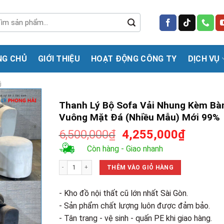
m
m:
NG CHỦ
GIỚI THIỆU
HOẠT ĐỘNG CÔNG TY
DỊCH VỤ
Ũ
Thanh Lý Bộ Sofa Vải Nhung Kèm Bà
Vuông Mặt Đá (Nhiều Mẫu) Mới 99%
Giá
Giá
6,500,000
₫
4,255,000
₫
gốc
hiện
Còn hàng - Giao nhanh
là:
tại
Thanh Lý Bộ Sofa Vải Nhung Kèm Bàn Vuông Mặt Đá (Nhiều 
6,500,000₫.
là:
THÊM VÀO GIỎ HÀNG
4,255,0
- Kho đồ nội thất cũ lớn nhất Sài Gòn.
- Sản phẩm chất lượng luôn được đảm bảo.
- Tân trang - vệ sinh - quấn PE khi giao hàng.