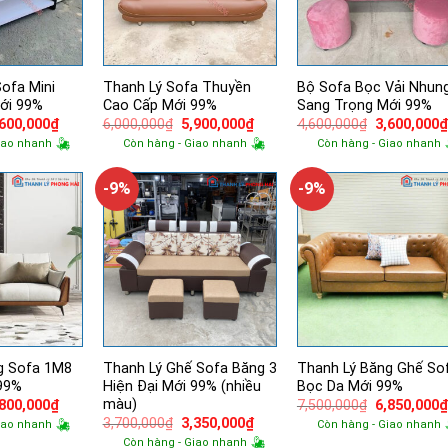
ofa Mini
Thanh Lý Sofa Thuyền
Bộ Sofa Bọc Vải Nhun
ới 99%
Cao Cấp Mới 99%
Sang Trọng Mới 99%
á
Giá
Giá
Giá
Giá
,600,000
₫
6,000,000
₫
5,900,000
₫
4,600,000
₫
3,600,000
ốc
hiện
gốc
hiện
gốc
iao nhanh
Còn hàng - Giao nhanh
Còn hàng - Giao nhanh
tại
là:
tại
là:
000,000₫.
là:
6,000,000₫.
là:
4,600,000₫.
4,600,000₫.
5,900,000₫.
-9%
-9%
g Sofa 1M8
Thanh Lý Ghế Sofa Băng 3
Thanh Lý Băng Ghế So
 99%
Hiện Đại Mới 99% (nhiều
Bọc Da Mới 99%
màu)
á
Giá
Giá
,800,000
₫
7,500,000
₫
6,850,000
ốc
hiện
gốc
Giá
Giá
3,700,000
₫
3,350,000
₫
iao nhanh
Còn hàng - Giao nhanh
tại
là:
gốc
hiện
Còn hàng - Giao nhanh
500,000₫.
là:
7,500,000₫.