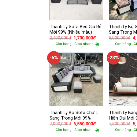
Thanh Lý Sofa Bed Giá Rẻ
Thanh Lý Bộ S
Mới 99% (Nhiều màu)
Sang Trọng M
Giá
Giá
Gi
2,400,000
₫
1,700,000
₫
6,000,000
₫
4
gốc
hiện
g
Còn hàng - Giao nhanh
Còn hàng - G
là:
tại
là:
2,400,000₫.
là:
6,
1,700,000₫.
-6%
-23%
Thanh Lý Bộ Sofa Chữ L
Thanh Lý Băn
Sang Trọng Mới 99%
Hiện Đại Mới
Giá
Giá
Gi
7,000,000
₫
6,550,000
₫
7,500,000
₫
5
gốc
hiện
g
Còn hàng - Giao nhanh
Còn hàng - G
là:
tại
là:
7,000,000₫.
là:
7,