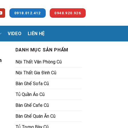
0918.012.412
0948.920.926
VIDEO
LIÊN HỆ
DANH MỤC SẢN PHẨM
n
Nội Thất Văn Phòng Cũ
Nội Thất Gia Đình Cũ
Bàn Ghế Sofa Cũ
Tủ Quần Áo Cũ
Mẫu) Mới 99% số lượng
00₫.
Bàn Ghế Cafe Cũ
Bàn Ghế Quán Ăn Cũ
Tủ Trưng Bày Cũ