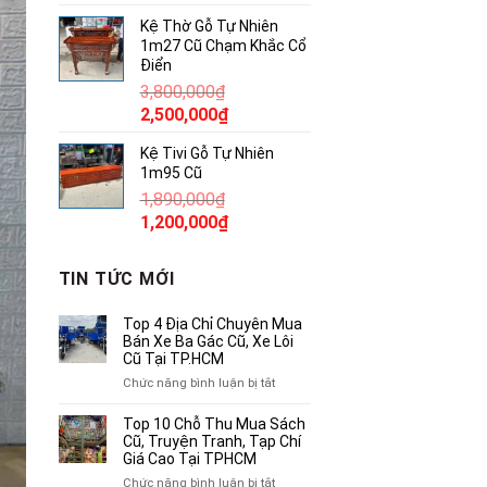
gốc
hiện
Kệ Thờ Gỗ Tự Nhiên
là:
tại
1m27 Cũ Chạm Khắc Cổ
380,000₫.
là:
Điển
250,000₫.
3,800,000
₫
Giá
Giá
2,500,000
₫
gốc
hiện
Kệ Tivi Gỗ Tự Nhiên
là:
tại
1m95 Cũ
3,800,000₫.
là:
1,890,000
₫
2,500,000₫.
Giá
Giá
1,200,000
₫
gốc
hiện
là:
tại
TIN TỨC MỚI
1,890,000₫.
là:
1,200,000₫.
Top 4 Địa Chỉ Chuyên Mua
Bán Xe Ba Gác Cũ, Xe Lôi
Cũ Tại TP.HCM
ở
Chức năng bình luận bị tắt
Top
4
Top 10 Chỗ Thu Mua Sách
Địa
Cũ, Truyện Tranh, Tạp Chí
Chỉ
Giá Cao Tại TPHCM
Chuyên
ở
Chức năng bình luận bị tắt