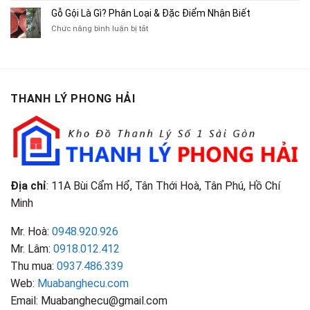
Tranh,
Cà
Cũ
Bán
Gỗ Gội Là Gì? Phân Loại & Đặc Điểm Nhận Biết
Tạp
Chít
Tại
Quần
Chí
ở
Chức năng bình luận bị tắt
Là
TP.HCM
Áo
Giá
Gỗ
Gì?
Cũ
Cao
Gội
Phân
Giá
Tại
Là
Loại
Cao
TPHCM
Gì?
&
Tại
Phân
Đặc
TPHCM
THANH LÝ PHONG HẢI
Loại
Điểm
&
Nhận
Đặc
Biết
Điểm
Nhận
Biết
Địa chỉ
: 11A Bùi Cẩm Hổ, Tân Thới Hoà, Tân Phú, Hồ Chí
Minh
Mr. Hoà:
0948.920.926
Mr. Lâm:
0918.012.412
Thu mua:
0937.486.339
Web:
Muabanghecu.com
Email: Muabanghecu@gmail.com