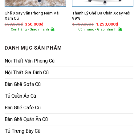
Ghế Xoay Văn Phòng Nệm Vải
Thanh Lý Ghế Da Chân Xoay Mới
Xám Cũ
99%
Giá
Giá
Giá
Giá
550,000
₫
360,000
₫
1,700,000
₫
1,250,000
₫
gốc
hiện
gốc
hiện
Còn hàng - Giao nhanh
Còn hàng - Giao nhanh
là:
tại
là:
tại
550,000₫.
là:
1,700,000₫.
là:
360,000₫.
1,250,000
DANH MỤC SẢN PHẨM
Nội Thất Văn Phòng Cũ
Nội Thất Gia Đình Cũ
Bàn Ghế Sofa Cũ
Tủ Quần Áo Cũ
Bàn Ghế Cafe Cũ
Bàn Ghế Quán Ăn Cũ
Tủ Trưng Bày Cũ