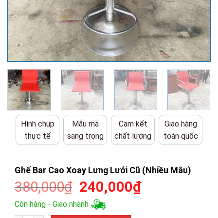
Hình chụp
Mẫu mã
Cam kết
Giao hàng
thực tế
sang trọng
chất lượng
toàn quốc
Ghế Bar Cao Xoay Lưng Lưới Cũ (Nhiều Mẫu)
Giá
Giá
380,000
₫
240,000
₫
gốc
hiện
Còn hàng - Giao nhanh
là:
tại