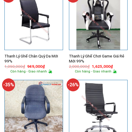
Thanh Lý Ghế Chân Quỳ Da Mới
Thanh Lý Ghế Chơi Game Giá Rẻ
99%
Mới 99%
Giá
Giá
Giá
Giá
1,050,000
₫
949,000
₫
2,000,000
₫
1,625,000
₫
gốc
hiện
gốc
hiện
Còn hàng - Giao nhanh
Còn hàng - Giao nhanh
là:
tại
là:
tại
1,050,000₫.
là:
2,000,000₫.
là:
949,000₫.
1,625,000
-35%
-26%