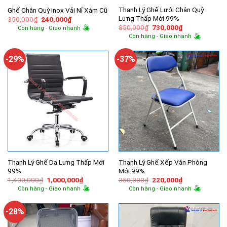
Thanh Lý Ghế Lưới Chân Quỳ
Ghế Chân Quỳ Inox Vải Nỉ Xám Cũ
Lưng Thấp Mới 99%
Giá
Giá
350,000
₫
240,000
₫
gốc
hiện
Giá
Giá
850,000
₫
730,000
₫
Còn hàng - Giao nhanh
là:
tại
gốc
hiện
Còn hàng - Giao nhanh
350,000₫.
là:
là:
tại
240,000₫.
850,000₫.
là:
730,000₫.
-29%
-37%
Thanh Lý Ghế Da Lưng Thấp Mới
Thanh Lý Ghế Xếp Văn Phòng
99%
Mới 99%
Giá
Giá
Giá
Giá
1,400,000
₫
1,000,000
₫
350,000
₫
220,000
₫
gốc
hiện
gốc
hiện
Còn hàng - Giao nhanh
Còn hàng - Giao nhanh
là:
tại
là:
tại
1,400,000₫.
là:
350,000₫.
là:
1,000,000₫.
220,000₫.
-28%