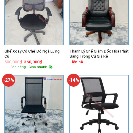
Ghế Xoay Có Chế Độ Ngã Lưng
Thanh Lý Ghế Giám Đốc Hòa Phát
Cũ
Sang Trọng Cũ Giá Rẻ
Giá
Giá
500,000
₫
360,000
₫
Liên hệ
gốc
hiện
Còn hàng - Giao nhanh
là:
tại
500,000₫.
là:
360,000₫.
-27%
-14%