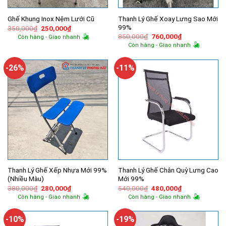
Thanh Lý Ghế Xoay Lưng Sao Mới
Ghế Khung Inox Nệm Lưới Cũ
99%
Giá
Giá
350,000
₫
250,000
₫
gốc
hiện
Giá
Giá
850,000
₫
760,000
₫
Còn hàng - Giao nhanh
là:
tại
gốc
hiện
Còn hàng - Giao nhanh
350,000₫.
là:
là:
tại
250,000₫.
850,000₫.
là:
760,000₫.
-26%
-11%
Thanh Lý Ghế Xếp Nhựa Mới 99%
Thanh Lý Ghế Chân Quỳ Lưng Cao
(Nhiều Màu)
Mới 99%
Giá
Giá
Giá
Giá
380,000
₫
280,000
₫
540,000
₫
480,000
₫
gốc
hiện
gốc
hiện
Còn hàng - Giao nhanh
Còn hàng - Giao nhanh
là:
tại
là:
tại
380,000₫.
là:
540,000₫.
là:
280,000₫.
480,000₫.
-10%
-19%