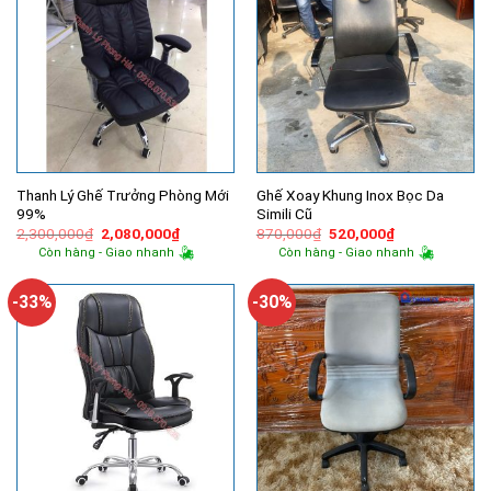
Thanh Lý Ghế Trưởng Phòng Mới
Ghế Xoay Khung Inox Bọc Da
99%
Simili Cũ
Giá
Giá
Giá
Giá
2,300,000
₫
2,080,000
₫
870,000
₫
520,000
₫
gốc
hiện
gốc
hiện
Còn hàng - Giao nhanh
Còn hàng - Giao nhanh
là:
tại
là:
tại
2,300,000₫.
là:
870,000₫.
là:
2,080,000₫.
520,000₫.
-33%
-30%