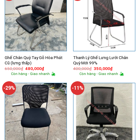
Ghế Chân Quỳ Tay Gỗ Hòa Phát
Thanh Lý Ghế Lưng Lưới Chân
Cũ (lưng thấp)
Quỳ Mới 99%
Giá
Giá
Giá
Giá
650,000
₫
480,000
₫
400,000
₫
350,000
₫
gốc
hiện
gốc
hiện
Còn hàng - Giao nhanh
Còn hàng - Giao nhanh
là:
tại
là:
tại
650,000₫.
là:
400,000₫.
là:
480,000₫.
350,000₫.
-29%
-11%