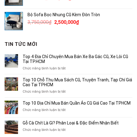
gốc
hiện
là:
tại
Bộ Sofa Bọc Nhung Cũ Kèm Đôn Tròn
490,000₫.
là:
Giá
Giá
3,750,000
₫
2,500,000
₫
300,000₫.
gốc
hiện
là:
tại
3,750,000₫.
là:
TIN TỨC MỚI
2,500,000₫.
Top 4 Địa Chỉ Chuyên Mua Bán Xe Ba Gác Cũ, Xe Lôi Cũ
Tại TP.HCM
ở
Chức năng bình luận bị tắt
Top
4
Top 10 Chỗ Thu Mua Sách Cũ, Truyện Tranh, Tạp Chí Giá
Địa
Cao Tại TPHCM
Chỉ
ở
Chức năng bình luận bị tắt
Chuyên
Top
Mua
10
Top 10 Địa Chỉ Mua Bán Quần Áo Cũ Giá Cao Tại TPHCM
Bán
Chỗ
Xe
ở
Chức năng bình luận bị tắt
Thu
Ba
Top
Mua
Gác
10
Gỗ Cà Chít Là Gì? Phân Loại & Đặc Điểm Nhận Biết
Sách
Cũ,
Địa
Cũ,
ở
Chức năng bình luận bị tắt
Xe
Chỉ
Truyện
Gỗ
Lôi
Mua