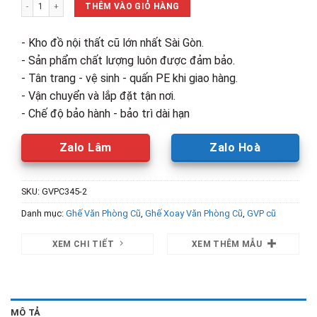
Ghế Bar Cao Xoay Lưng Lưới Cũ (Nhiều Mẫu) số lượng
380,000₫.
là:
THÊM VÀO GIỎ HÀNG
240,000₫.
- Kho đồ nội thất cũ lớn nhất Sài Gòn.
- Sản phẩm chất lượng luôn được đảm bảo.
- Tân trang - vệ sinh - quấn PE khi giao hàng.
- Vận chuyển và lắp đặt tận nơi.
- Chế độ bảo hành - bảo trì dài hạn
Zalo Lâm
Zalo Hoà
SKU:
GVPC345-2
Danh mục:
Ghế Văn Phòng Cũ
,
Ghế Xoay Văn Phòng Cũ
,
GVP cũ
XEM CHI TIẾT
XEM THÊM MẪU
MÔ TẢ