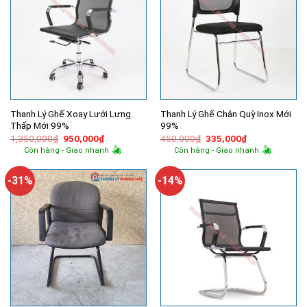
Thanh Lý Ghế Xoay Lưới Lưng
Thanh Lý Ghế Chân Quỳ Inox Mới
Thấp Mới 99%
99%
Giá
Giá
Giá
Giá
1,350,000
₫
950,000
₫
450,000
₫
335,000
₫
gốc
hiện
gốc
hiện
Còn hàng - Giao nhanh
Còn hàng - Giao nhanh
là:
tại
là:
tại
1,350,000₫.
là:
450,000₫.
là:
950,000₫.
335,000₫.
-31%
-14%