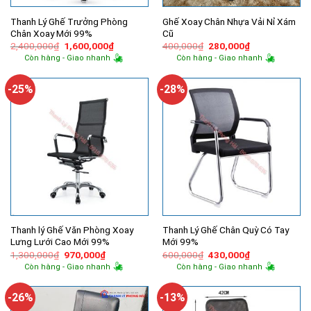
Thanh Lý Ghế Trưởng Phòng
Ghế Xoay Chân Nhựa Vải Nỉ Xám
Chân Xoay Mới 99%
Cũ
Giá
Giá
Giá
Giá
2,400,000
₫
1,600,000
₫
400,000
₫
280,000
₫
gốc
hiện
gốc
hiện
Còn hàng - Giao nhanh
Còn hàng - Giao nhanh
là:
tại
là:
tại
2,400,000₫.
là:
400,000₫.
là:
1,600,000₫.
280,000₫.
-25%
-28%
Thanh lý Ghế Văn Phòng Xoay
Thanh Lý Ghế Chân Quỳ Có Tay
Lưng Lưới Cao Mới 99%
Mới 99%
Giá
Giá
Giá
Giá
1,300,000
₫
970,000
₫
600,000
₫
430,000
₫
gốc
hiện
gốc
hiện
Còn hàng - Giao nhanh
Còn hàng - Giao nhanh
là:
tại
là:
tại
1,300,000₫.
là:
600,000₫.
là:
970,000₫.
430,000₫.
-26%
-13%