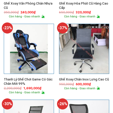
Ghế Xoay Văn Phòng Chân Nhựa
Ghế Xoay Hòa Phát Cũ Hàng Cao
Cũ
Cấp
Giá
Giá
Giá
Giá
350,000
₫
240,000
₫
650,000
₫
320,000
₫
gốc
hiện
gốc
hiện
Còn hàng - Giao nhanh
Còn hàng - Giao nhanh
là:
tại
là:
tại
350,000₫.
là:
650,000₫.
là:
240,000₫.
320,000₫.
-23%
-37%
Thanh Lý Ghế Chơi Game Có Gác
Ghế Xoay Chân Inox Lưng Cao Cũ
Chân Mới 99%
Giá
Giá
950,000
₫
600,000
₫
gốc
hiện
Giá
Giá
2,200,000
₫
1,690,000
₫
Còn hàng - Giao nhanh
là:
tại
gốc
hiện
Còn hàng - Giao nhanh
950,000₫.
là:
là:
tại
600,000₫.
2,200,000₫.
là:
1,690,000₫.
-30%
-26%