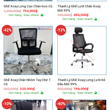
Thanh Lý Ghế Lưới Chân Xoay
Ghế Xoay Lưng Cao Chân Inox Cũ
Mới 99%
Giá
Giá
1,030,000
₫
750,000
₫
gốc
hiện
Giá
Giá
760,000
₫
650,000
₫
Còn hàng - Giao nhanh
là:
tại
gốc
hiện
Còn hàng - Giao nhanh
1,030,000₫.
là:
là:
tại
750,000₫.
760,000₫.
là:
650,000₫.
-42%
-13%
Ghế Xoay Chân Nhôm Tay Chữ T
Thanh Lý Ghế Xoay Lưng Lưới Kê
Cũ
Đầu Mới 99%
Giá
Giá
Giá
Giá
550,000
₫
320,000
₫
850,000
₫
740,000
₫
gốc
hiện
gốc
hiện
Còn hàng - Giao nhanh
Còn hàng - Giao nhanh
là:
tại
là:
tại
550,000₫.
là:
850,000₫.
là:
320,000₫.
740,000₫.
-10%
-40%