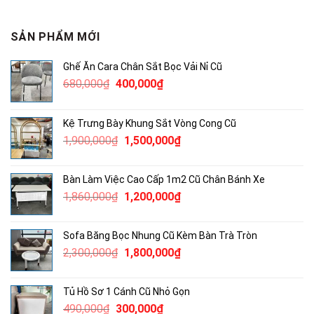
SẢN PHẨM MỚI
Ghế Ăn Cara Chân Sắt Bọc Vải Nỉ Cũ
Giá
Giá
680,000
₫
400,000
₫
gốc
hiện
là:
tại
Kệ Trưng Bày Khung Sắt Vòng Cong Cũ
680,000₫.
là:
Giá
Giá
1,900,000
₫
1,500,000
₫
400,000₫.
gốc
hiện
là:
tại
Bàn Làm Việc Cao Cấp 1m2 Cũ Chân Bánh Xe
1,900,000₫.
là:
Giá
Giá
1,860,000
₫
1,200,000
₫
1,500,000₫.
gốc
hiện
là:
tại
Sofa Băng Bọc Nhung Cũ Kèm Bàn Trà Tròn
1,860,000₫.
là:
Giá
Giá
2,300,000
₫
1,800,000
₫
1,200,000₫.
gốc
hiện
là:
tại
Tủ Hồ Sơ 1 Cánh Cũ Nhỏ Gọn
2,300,000₫.
là:
Giá
Giá
490,000
₫
300,000
₫
1,800,000₫.