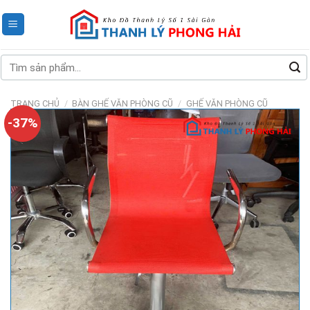
Skip
to
content
Tìm
kiếm:
TRANG CHỦ
/
BÀN GHẾ VĂN PHÒNG CŨ
/
GHẾ VĂN PHÒNG CŨ
-37%