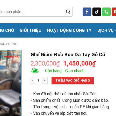
m
m:
NG CHỦ
GIỚI THIỆU
HOẠT ĐỘNG CÔNG TY
DỊCH VỤ
VĂN PHÒNG
Ghế Giám Đốc Bọc Da Tay Gỗ Cũ
Giá
Giá
2,300,000
₫
1,450,000
₫
gốc
hiện
Còn hàng - Giao nhanh
là:
tại
Ghế Giám Đốc Bọc Da Tay Gỗ Cũ số lượng
2,300,000₫.
là:
THÊM VÀO GIỎ HÀNG
1,450,0
- Kho đồ nội thất cũ lớn nhất Sài Gòn.
- Sản phẩm chất lượng luôn được đảm bảo.
- Tân trang - vệ sinh - quấn PE khi giao hàng.
- Vận chuyển và lắp đặt tận nơi.