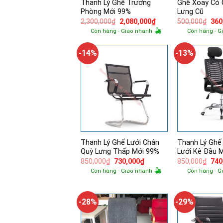
Thanh Lý Ghế Trưởng
Ghế Xoay Có 
Phòng Mới 99%
Lưng Cũ
Giá
Giá
Giá
2,300,000
₫
2,080,000
₫
500,000
₫
360
gốc
hiện
gốc
Còn hàng - Giao nhanh
Còn hàng - G
là:
tại
là:
2,300,000₫.
là:
500
2,080,000₫.
-14%
-13%
Thanh Lý Ghế Lưới Chân
Thanh Lý Ghế
Quỳ Lưng Thấp Mới 99%
Lưới Kê Đầu 
Giá
Giá
Giá
850,000
₫
730,000
₫
850,000
₫
740
gốc
hiện
gốc
Còn hàng - Giao nhanh
Còn hàng - G
là:
tại
là:
850,000₫.
là:
850
730,000₫.
-28%
-29%