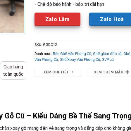
- Chế độ bảo hành - bảo trì dài hạn
Zalo Lâm
Zalo Hoà
SKU:
GGDC12
Danh mục:
Bàn Ghế Văn Phòng Cũ
,
Ghế giám đốc cũ
,
Ghế
Văn Phòng Cũ
,
Ghế Xoay Văn Phòng Cũ
,
GVP cũ
Giao hàng
XEM CHI TIẾT
XEM THÊM MẪU
toàn quốc
y Gỗ Cũ – Kiểu Dáng Bề Thế Sang Trọn
 chân xoay gỗ mang đến vẻ sang trọng và đẳng cấp cho không gi