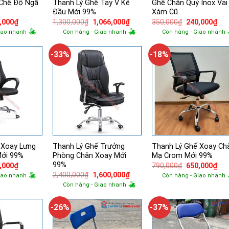
Chế Độ Ngã
Thanh Lý Ghế Tay V Kê
Ghế Chân Quỳ Inox Vải
Đầu Mới 99%
Xám Cũ
Giá
Giá
Giá
Giá
Giá
,000
₫
1,300,000
₫
1,066,000
₫
350,000
₫
240,000
₫
hiện
gốc
hiện
gốc
hiệ
iao nhanh
Còn hàng - Giao nhanh
Còn hàng - Giao nhanh
tại
là:
tại
là:
tại
,000₫.
là:
1,300,000₫.
là:
350,000₫.
là:
360,000₫.
1,066,000₫.
240
-33%
-18%
 Xoay Lưng
Thanh Lý Ghế Trưởng
Thanh Lý Ghế Xoay Ch
Mới 99%
Phòng Chân Xoay Mới
Mạ Crom Mới 99%
99%
Giá
Giá
Giá
,000
₫
790,000
₫
650,000
₫
hiện
gốc
hiệ
Giá
Giá
2,400,000
₫
1,600,000
₫
iao nhanh
Còn hàng - Giao nhanh
tại
là:
tại
gốc
hiện
Còn hàng - Giao nhanh
,000₫.
là:
790,000₫.
là:
là:
tại
740,000₫.
650
2,400,000₫.
là:
1,600,000₫.
-26%
-37%