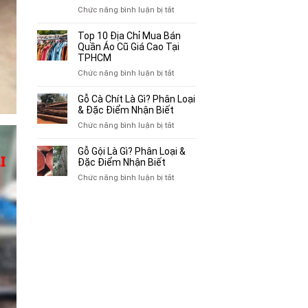
Chuyên
ở
Chức năng bình luận bị tắt
Mua
Top
Bán
10
Top 10 Địa Chỉ Mua Bán
Xe
Chỗ
Quần Áo Cũ Giá Cao Tại
Ba
Thu
TPHCM
Gác
Mua
ở
Chức năng bình luận bị tắt
Cũ,
Sách
Top
Xe
Cũ,
10
Gỗ Cà Chít Là Gì? Phân Loại
Lôi
Truyện
Địa
& Đặc Điểm Nhận Biết
Cũ
Tranh,
Chỉ
Tại
ở
Chức năng bình luận bị tắt
Tạp
Mua
TP.HCM
Gỗ
Chí
Bán
Cà
Giá
Gỗ Gội Là Gì? Phân Loại &
Quần
Chít
Đặc Điểm Nhận Biết
Cao
Áo
Là
Tại
ở
Chức năng bình luận bị tắt
Cũ
Gì?
TPHCM
Gỗ
Giá
Phân
Gội
Cao
Loại
Là
Tại
&
Gì?
TPHCM
Đặc
Phân
Điểm
Loại
Nhận
&
Biết
Đặc
Điểm
Nhận
Biết