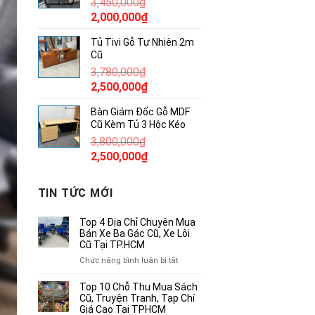
3,450,000
₫
850,000₫.
Giá
Giá
2,000,000
₫
gốc
hiện
Tủ Tivi Gỗ Tự Nhiên 2m
là:
tại
Cũ
3,450,000₫.
là:
3,780,000
₫
2,000,000₫.
Giá
Giá
2,500,000
₫
gốc
hiện
Bàn Giám Đốc Gỗ MDF
là:
tại
Cũ Kèm Tủ 3 Hộc Kéo
3,780,000₫.
là:
3,800,000
₫
2,500,000₫.
Giá
Giá
2,500,000
₫
gốc
hiện
là:
tại
TIN TỨC MỚI
3,800,000₫.
là:
2,500,000₫.
Top 4 Địa Chỉ Chuyên Mua
Bán Xe Ba Gác Cũ, Xe Lôi
Cũ Tại TP.HCM
ở
Chức năng bình luận bị tắt
Top
4
Top 10 Chỗ Thu Mua Sách
Địa
Cũ, Truyện Tranh, Tạp Chí
Chỉ
Giá Cao Tại TPHCM