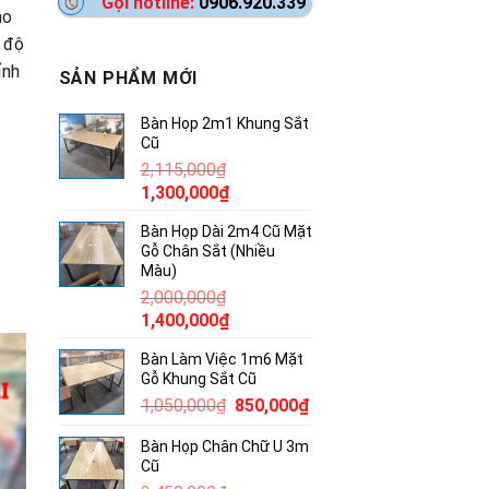
Gọi hotline:
0906.920.339
ho
o độ
ỉnh
SẢN PHẨM MỚI
Bàn Họp 2m1 Khung Sắt
Cũ
2,115,000
₫
Giá
Giá
1,300,000
₫
gốc
hiện
Bàn Họp Dài 2m4 Cũ Mặt
là:
tại
Gỗ Chân Sắt (Nhiều
2,115,000₫.
là:
Màu)
1,300,000₫.
2,000,000
₫
Giá
Giá
1,400,000
₫
gốc
hiện
Bàn Làm Việc 1m6 Mặt
là:
tại
Gỗ Khung Sắt Cũ
2,000,000₫.
là:
Giá
Giá
1,050,000
₫
850,000
₫
1,400,000₫.
gốc
hiện
Bàn Họp Chân Chữ U 3m
là:
tại
Cũ
1,050,000₫.
là: