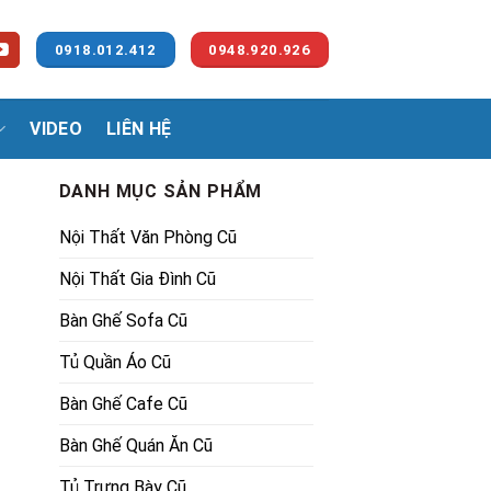
0918.012.412
0948.920.926
VIDEO
LIÊN HỆ
DANH MỤC SẢN PHẨM
Nội Thất Văn Phòng Cũ
Nội Thất Gia Đình Cũ
Bàn Ghế Sofa Cũ
Tủ Quần Áo Cũ
00₫.
Bàn Ghế Cafe Cũ
Bàn Ghế Quán Ăn Cũ
Tủ Trưng Bày Cũ