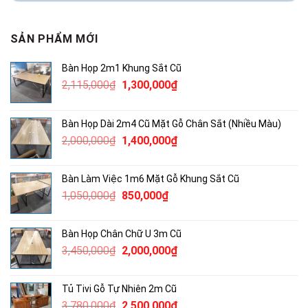
SẢN PHẨM MỚI
Bàn Họp 2m1 Khung Sắt Cũ
Giá
Giá
2,115,000
₫
1,300,000
₫
gốc
hiện
là:
tại
Bàn Họp Dài 2m4 Cũ Mặt Gỗ Chân Sắt (Nhiều Màu)
2,115,000₫.
là:
Giá
Giá
2,000,000
₫
1,400,000
₫
1,300,000₫.
gốc
hiện
là:
tại
Bàn Làm Việc 1m6 Mặt Gỗ Khung Sắt Cũ
2,000,000₫.
là:
Giá
Giá
1,050,000
₫
850,000
₫
1,400,000₫.
gốc
hiện
là:
tại
Bàn Họp Chân Chữ U 3m Cũ
1,050,000₫.
là:
Giá
Giá
3,450,000
₫
2,000,000
₫
850,000₫.
gốc
hiện
là:
tại
Tủ Tivi Gỗ Tự Nhiên 2m Cũ
3,450,000₫.
là:
Giá
Giá
3,780,000
₫
2,500,000
₫
2,000,000₫.