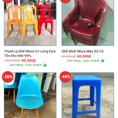
Thanh Lý Ghế Nhựa Có Lưng Dựa
Ghế Bành Nhựa Màu Đỏ Cũ
Tồn Kho Mới 99%
Giá
Giá
89,000
₫
60,000
₫
gốc
hiện
Giá
Giá
100,000
₫
60,000
₫
Còn hàng - Giao nhanh
là:
tại
gốc
hiện
Còn hàng - Giao nhanh
89,000₫.
là:
là:
tại
60,000₫.
100,000₫.
là:
60,000₫.
-36%
-44%