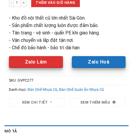
Ghế Nhựa Trắng 30cm Cũ số lượng
310,000₫.
là:
THÊM VÀO GIỎ HÀNG
200,000₫.
- Kho đồ nội thất cũ lớn nhất Sài Gòn.
- Sản phẩm chất lượng luôn được đảm bảo.
- Tân trang - vệ sinh - quấn PE khi giao hàng.
- Vận chuyển và lắp đặt tận nơi.
- Chế độ bảo hành - bảo trì dài hạn
Zalo Lâm
Zalo Hoà
SKU:
GVPC277
Danh mục:
Bàn Ghế Nhựa Cũ
,
Bàn Ghế Quán Ăn Nhựa Cũ
XEM CHI TIẾT
XEM THÊM MẪU
MÔ TẢ