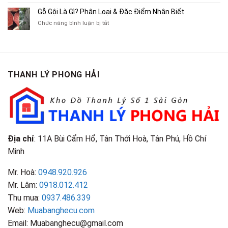
Tranh,
Cà
Cũ
Bán
Gỗ Gội Là Gì? Phân Loại & Đặc Điểm Nhận Biết
Tạp
Chít
Tại
Quần
Chí
ở
Chức năng bình luận bị tắt
Là
TP.HCM
Áo
Giá
Gỗ
Gì?
Cũ
Cao
Gội
Phân
Giá
Tại
Là
Loại
Cao
TPHCM
Gì?
&
Tại
Phân
Đặc
TPHCM
THANH LÝ PHONG HẢI
Loại
Điểm
&
Nhận
Đặc
Biết
Điểm
Nhận
Biết
Địa chỉ
: 11A Bùi Cẩm Hổ, Tân Thới Hoà, Tân Phú, Hồ Chí
Minh
Mr. Hoà:
0948.920.926
Mr. Lâm:
0918.012.412
Thu mua:
0937.486.339
Web:
Muabanghecu.com
Email: Muabanghecu@gmail.com