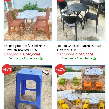
Thanh Lý Bộ Bàn Ăn Ghế Nhựa
Bộ Bàn Ghế Cafe Nhựa Đúc Màu
Ruby Bàn Inox Mới 99%
Đen Mới 99%
Giá
Giá
Giá
Giá
1,600,000
₫
1,040,000
₫
2,800,000
₫
2,090,000
₫
gốc
hiện
gốc
hiện
Còn hàng - Giao nhanh
Còn hàng - Giao nhanh
là:
tại
là:
tại
1,600,000₫.
là:
2,800,000₫.
là:
1,040,000₫.
2,090,000
-47%
-22%