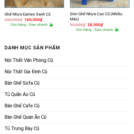
Đôn Ghế Nhựa Cao Cũ (Nhiều
Ghế Nhựa Eames Xanh Cũ
Màu)
Giá
Giá
250,000
₫
160,000
₫
gốc
hiện
Giá
Giá
50,000
₫
28,000
₫
Còn hàng - Giao nhanh
là:
tại
gốc
hiện
Còn hàng - Giao nhanh
250,000₫.
là:
là:
tại
160,000₫.
50,000₫.
là:
28,000₫.
DANH MỤC SẢN PHẨM
Nội Thất Văn Phòng Cũ
Nội Thất Gia Đình Cũ
Bàn Ghế Sofa Cũ
Tủ Quần Áo Cũ
Bàn Ghế Cafe Cũ
Bàn Ghế Quán Ăn Cũ
Tủ Trưng Bày Cũ