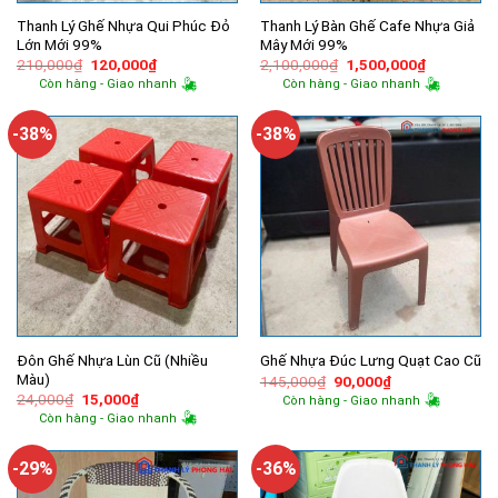
Thanh Lý Ghế Nhựa Qui Phúc Đỏ
Thanh Lý Bàn Ghế Cafe Nhựa Giả
Lớn Mới 99%
Mây Mới 99%
Giá
Giá
Giá
Giá
210,000
₫
120,000
₫
2,100,000
₫
1,500,000
₫
gốc
hiện
gốc
hiện
Còn hàng - Giao nhanh
Còn hàng - Giao nhanh
là:
tại
là:
tại
210,000₫.
là:
2,100,000₫.
là:
120,000₫.
1,500,000
-38%
-38%
Đôn Ghế Nhựa Lùn Cũ (Nhiều
Ghế Nhựa Đúc Lưng Quạt Cao Cũ
Màu)
Giá
Giá
145,000
₫
90,000
₫
gốc
hiện
Giá
Giá
24,000
₫
15,000
₫
Còn hàng - Giao nhanh
là:
tại
gốc
hiện
Còn hàng - Giao nhanh
145,000₫.
là:
là:
tại
90,000₫.
24,000₫.
là:
15,000₫.
-29%
-36%