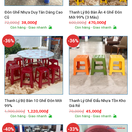
Đôn Ghế Nhựa Duy Tân Dáng Cao
Thanh Lý Bộ Bàn Ăn 4 Ghế Đôn
Cũ
Mới 99% (3 Màu)
Giá
Giá
Giá
Giá
72,000
₫
38,000
₫
600,000
₫
470,000
₫
gốc
hiện
gốc
hiện
Còn hàng - Giao nhanh
Còn hàng - Giao nhanh
là:
tại
là:
tại
72,000₫.
là:
600,000₫.
là:
38,000₫.
470,000₫.
-36%
-36%
Thanh Lý Bộ Bàn 10 Ghế Đôn Mới
Thanh Lý Ghế Đẩu Nhựa Tồn Kho
99%
Giá Rẻ
Giá
Giá
Giá
Giá
1,900,000
₫
1,220,000
₫
70,000
₫
45,000
₫
gốc
hiện
gốc
hiện
Còn hàng - Giao nhanh
Còn hàng - Giao nhanh
là:
tại
là:
tại
1,900,000₫.
là:
70,000₫.
là:
1,220,000₫.
45,000₫.
-40%
-33%