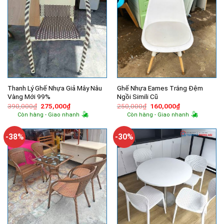
Thanh Lý Ghế Nhựa Giả Mây Nâu
Ghế Nhựa Eames Trắng Đệm
Vàng Mới 99%
Ngồi Simili Cũ
Giá
Giá
Giá
Giá
390,000
₫
275,000
₫
250,000
₫
160,000
₫
gốc
hiện
gốc
hiện
Còn hàng - Giao nhanh
Còn hàng - Giao nhanh
là:
tại
là:
tại
390,000₫.
là:
250,000₫.
là:
275,000₫.
160,000₫.
-38%
-30%