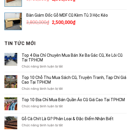
gốc
hiện
là:
tại
Bàn Giám Đốc Gỗ MDF Cũ Kèm Tủ 3 Hộc Kéo
3,780,000₫.
là:
Giá
Giá
3,800,000
₫
2,500,000
₫
2,500,000₫.
gốc
hiện
là:
tại
3,800,000₫.
là:
TIN TỨC MỚI
2,500,000₫.
Top 4 Địa Chỉ Chuyên Mua Bán Xe Ba Gác Cũ, Xe Lôi Cũ
Tại TP.HCM
ở
Chức năng bình luận bị tắt
Top
4
Top 10 Chỗ Thu Mua Sách Cũ, Truyện Tranh, Tạp Chí Giá
Địa
Cao Tại TPHCM
Chỉ
ở
Chức năng bình luận bị tắt
Chuyên
Top
Mua
10
Top 10 Địa Chỉ Mua Bán Quần Áo Cũ Giá Cao Tại TPHCM
Bán
Chỗ
Xe
ở
Chức năng bình luận bị tắt
Thu
Ba
Top
Mua
Gác
10
Gỗ Cà Chít Là Gì? Phân Loại & Đặc Điểm Nhận Biết
Sách
Cũ,
Địa
Cũ,
ở
Chức năng bình luận bị tắt
Xe
Chỉ
Truyện
Gỗ
Lôi
Mua