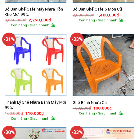
Bộ Bàn Ghế Cafe Mây Nhựa Tồn
Bộ Bàn Ghế Cafe 5 Món Cũ
Kho Mới 99%
Giá
Giá
2,000,000
₫
1,400,000
₫
gốc
hiện
Giá
Giá
3,650,000
₫
2,250,000
₫
Còn hàng - Giao nhanh
là:
tại
gốc
hiện
Còn hàng - Giao nhanh
2,000,000₫.
là:
là:
tại
1,400,000
3,650,000₫.
là:
2,250,000₫.
-31%
-33%
Thanh Lý Ghế Nhựa Bành Mây Mới
Ghế Bành Nhựa Cũ
99%
Giá
Giá
150,000
₫
100,000
₫
gốc
hiện
Giá
Giá
160,000
₫
110,000
₫
Còn hàng - Giao nhanh
là:
tại
gốc
hiện
Còn hàng - Giao nhanh
150,000₫.
là:
là:
tại
100,000₫.
160,000₫.
là:
110,000₫.
-30%
-33%