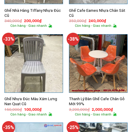
Ghế Nhà Hàng Tiffany Nhựa Đúc
Ghế Cafe Eames Nhựa Chân Sắt
Cũ
Cũ
Giá
Giá
Giá
Giá
340,000
₫
200,000
₫
350,000
₫
240,000
₫
gốc
hiện
gốc
hiện
Còn hàng - Giao nhanh
Còn hàng - Giao nhanh
là:
tại
là:
tại
340,000₫.
là:
350,000₫.
là:
200,000₫.
240,000₫.
-33%
-38%
Ghế Nhựa Đúc Màu Xám Lưng
Thanh Lý Bàn Ghế Cafe Chân Gỗ
Nan Quạt Cũ
Mới 99%
Giá
Giá
Giá
Giá
150,000
₫
100,000
₫
3,200,000
₫
2,000,000
₫
gốc
hiện
gốc
hiện
Còn hàng - Giao nhanh
Còn hàng - Giao nhanh
là:
tại
là:
tại
150,000₫.
là:
3,200,000₫.
là:
100,000₫.
2,000,000
-35%
-25%