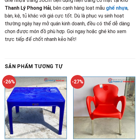
Ghế nhựa trắng 30cm tiện dụng hiện đang có mặt tại kho
Thanh Lý Phong Hải
, bên cạnh hàng loạt mẫu
ghế nhựa
,
bàn, kệ, tủ khác với giá cực tốt. Dù là phục vụ sinh hoạt
thường ngày hay mở quán kinh doanh, đều có thể dễ dàng
chọn được món đồ phù hợp. Gọi ngay hoặc ghé kho xem
trực tiếp để chốt nhanh kẻo hết!
SẢN PHẨM TƯƠNG TỰ
-26%
-27%