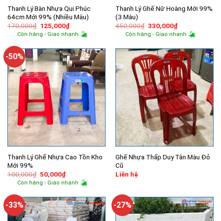
Thanh Lý Bàn Nhựa Qui Phúc
Thanh Lý Ghế Nữ Hoàng Mới 99%
64cm Mới 99% (Nhiều Màu)
(3 Màu)
Giá
Giá
Giá
Giá
170,000
₫
125,000
₫
450,000
₫
330,000
₫
gốc
hiện
gốc
hiện
Còn hàng - Giao nhanh
Còn hàng - Giao nhanh
là:
tại
là:
tại
170,000₫.
là:
450,000₫.
là:
125,000₫.
330,000₫.
-50%
Thanh Lý Ghế Nhựa Cao Tồn Kho
Ghế Nhựa Thấp Duy Tân Màu Đỏ
Mới 99%
Cũ
Giá
Giá
100,000
₫
50,000
₫
Liên hệ
gốc
hiện
Còn hàng - Giao nhanh
là:
tại
100,000₫.
là:
50,000₫.
-33%
-27%