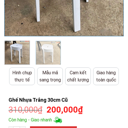
Hình chụp
Mẫu mã
Cam kết
Giao hàng
thực tế
sang trọng
chất lượng
toàn quốc
Ghế Nhựa Trắng 30cm Cũ
Giá
Giá
310,000
₫
200,000
₫
gốc
hiện
Còn hàng - Giao nhanh
là:
tại