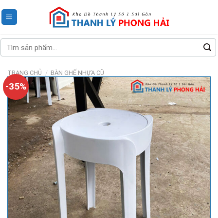
Skip
to
content
Tìm
kiếm:
TRANG CHỦ
/
BÀN GHẾ NHỰA CŨ
-35%