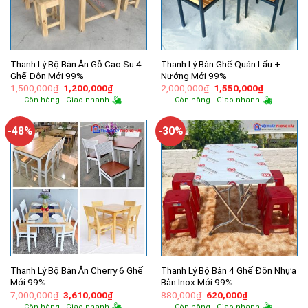
Thanh Lý Bộ Bàn Ăn Gỗ Cao Su 4
Thanh Lý Bàn Ghế Quán Lẩu +
Ghế Đôn Mới 99%
Nướng Mới 99%
Giá
Giá
Giá
Giá
1,500,000
₫
1,200,000
₫
2,000,000
₫
1,550,000
₫
gốc
hiện
gốc
hiện
Còn hàng - Giao nhanh
Còn hàng - Giao nhanh
là:
tại
là:
tại
1,500,000₫.
là:
2,000,000₫.
là:
1,200,000₫.
1,550,000
-48%
-30%
Thanh Lý Bộ Bàn Ăn Cherry 6 Ghế
Thanh Lý Bộ Bàn 4 Ghế Đôn Nhựa
Mới 99%
Bàn Inox Mới 99%
Giá
Giá
Giá
Giá
7,000,000
₫
3,610,000
₫
880,000
₫
620,000
₫
gốc
hiện
gốc
hiện
Còn hàng - Giao nhanh
Còn hàng - Giao nhanh