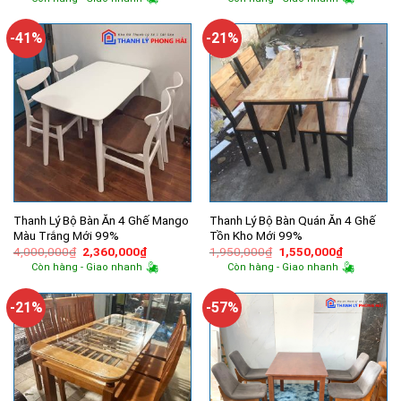
là:
tại
là:
tại
7,000,000₫.
là:
880,000₫.
là:
3,610,000₫.
620,000₫.
-41%
-21%
Thanh Lý Bộ Bàn Ăn 4 Ghế Mango
Thanh Lý Bộ Bàn Quán Ăn 4 Ghế
Màu Trắng Mới 99%
Tồn Kho Mới 99%
Giá
Giá
Giá
Giá
4,000,000
₫
2,360,000
₫
1,950,000
₫
1,550,000
₫
gốc
hiện
gốc
hiện
Còn hàng - Giao nhanh
Còn hàng - Giao nhanh
là:
tại
là:
tại
4,000,000₫.
là:
1,950,000₫.
là:
2,360,000₫.
1,550,000
-21%
-57%