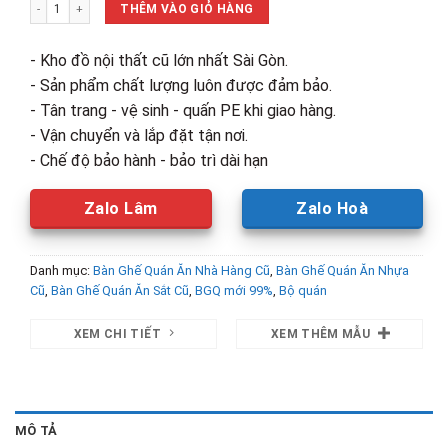
Thanh Lý Bộ Bàn Ăn 4 Ghế Đôn Mới 99% (3 Màu) số lượng
600,000₫.
là:
THÊM VÀO GIỎ HÀNG
470,000₫.
- Kho đồ nội thất cũ lớn nhất Sài Gòn.
- Sản phẩm chất lượng luôn được đảm bảo.
- Tân trang - vệ sinh - quấn PE khi giao hàng.
- Vận chuyển và lắp đặt tận nơi.
- Chế độ bảo hành - bảo trì dài hạn
Zalo Lâm
Zalo Hoà
Danh mục:
Bàn Ghế Quán Ăn Nhà Hàng Cũ
,
Bàn Ghế Quán Ăn Nhựa
Cũ
,
Bàn Ghế Quán Ăn Sắt Cũ
,
BGQ mới 99%
,
Bộ quán
XEM CHI TIẾT
XEM THÊM MẪU
MÔ TẢ