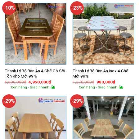
-10%
-23%
Thanh Lý Bộ Bàn Ăn 4 Ghế Gỗ Sồi
Thanh Lý Bộ Bàn Ăn Inox 4 Ghế
Tồn Kho Mới 99%
Mới 99%
Giá
Giá
Giá
Giá
5,500,000
₫
4,950,000
₫
1,270,000
₫
980,000
₫
gốc
hiện
gốc
hiện
Còn hàng - Giao nhanh
Còn hàng - Giao nhanh
là:
tại
là:
tại
5,500,000₫.
là:
1,270,000₫.
là:
4,950,000₫.
980,000₫.
-29%
-29%