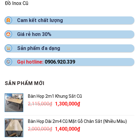
Đồ Inox Cũ
Cam kết chất lượng
Giá rẻ hơn 30%
Sản phẩm đa dạng
Gọi hotline:
0906.920.339
SẢN PHẨM MỚI
Bàn Họp 2m1 Khung Sắt Cũ
Giá
Giá
2,115,000
₫
1,300,000
₫
gốc
hiện
là:
tại
Bàn Họp Dài 2m4 Cũ Mặt Gỗ Chân Sắt (Nhiều Màu)
2,115,000₫.
là:
Giá
Giá
2,000,000
₫
1,400,000
₫
1,300,000₫.
gốc
hiện