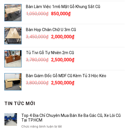
là:
tại
Bàn Làm Việc 1m6 Mặt Gỗ Khung Sắt Cũ
2,000,000₫.
là:
Giá
Giá
1,050,000
₫
850,000
₫
1,400,000₫.
gốc
hiện
là:
tại
Bàn Họp Chân Chữ U 3m Cũ
1,050,000₫.
là:
Giá
Giá
3,450,000
₫
2,000,000
₫
850,000₫.
gốc
hiện
là:
tại
Tủ Tivi Gỗ Tự Nhiên 2m Cũ
3,450,000₫.
là:
Giá
Giá
3,780,000
₫
2,500,000
₫
2,000,000₫.
gốc
hiện
là:
tại
Bàn Giám Đốc Gỗ MDF Cũ Kèm Tủ 3 Hộc Kéo
3,780,000₫.
là:
Giá
Giá
3,800,000
₫
2,500,000
₫
2,500,000₫.
gốc
hiện
là:
tại
3,800,000₫.
là:
TIN TỨC MỚI
2,500,000₫.
Top 4 Địa Chỉ Chuyên Mua Bán Xe Ba Gác Cũ, Xe Lôi Cũ
Tại TP.HCM
ở
Chức năng bình luận bị tắt