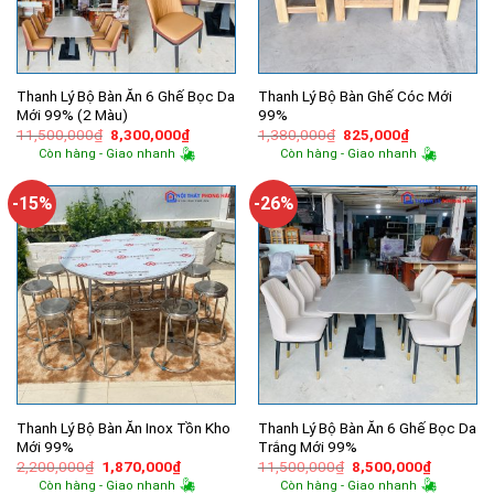
Thanh Lý Bộ Bàn Ăn 6 Ghế Bọc Da
Thanh Lý Bộ Bàn Ghế Cóc Mới
Mới 99% (2 Màu)
99%
Giá
Giá
Giá
Giá
11,500,000
₫
8,300,000
₫
1,380,000
₫
825,000
₫
gốc
hiện
gốc
hiện
Còn hàng - Giao nhanh
Còn hàng - Giao nhanh
là:
tại
là:
tại
11,500,000₫.
là:
1,380,000₫.
là:
8,300,000₫.
825,000₫.
-15%
-26%
Thanh Lý Bộ Bàn Ăn Inox Tồn Kho
Thanh Lý Bộ Bàn Ăn 6 Ghế Bọc Da
Mới 99%
Trắng Mới 99%
Giá
Giá
Giá
Giá
2,200,000
₫
1,870,000
₫
11,500,000
₫
8,500,000
₫
gốc
hiện
gốc
hiện
Còn hàng - Giao nhanh
Còn hàng - Giao nhanh
là:
tại
là:
tại