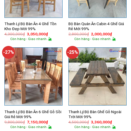
Thanh Lý Bộ Bàn Ăn 4 Ghế Tồn
Bộ Bàn Quán Ăn Cabin 4 Ghế Giá
Kho Đẹp Mới 99%
Rẻ Mới 99%
Giá
Giá
Giá
Giá
4,300,000
₫
3,050,000
₫
2,800,000
₫
2,000,000
₫
gốc
hiện
gốc
hiện
Còn hàng - Giao nhanh
Còn hàng - Giao nhanh
là:
tại
là:
tại
4,300,000₫.
là:
2,800,000₫.
là:
3,050,000₫.
2,000,000
-27%
-25%
Thanh Lý Bộ Bàn Ăn 6 Ghế Gỗ Sồi
Thanh Lý Bộ Bàn Ghế Gỗ Ngoài
Giá Rẻ Mới 99%
Trời Mới 99%
Giá
Giá
Giá
Giá
9,800,000
₫
7,150,000
₫
4,500,000
₫
3,360,000
₫
gốc
hiện
gốc
hiện
Còn hàng - Giao nhanh
Còn hàng - Giao nhanh
là:
tại
là:
tại