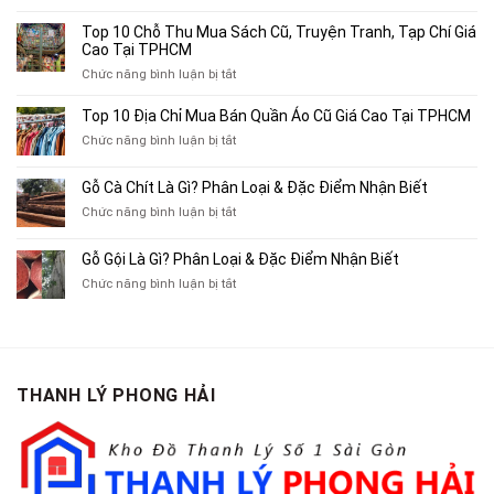
Top
4
Top 10 Chỗ Thu Mua Sách Cũ, Truyện Tranh, Tạp Chí Giá
Địa
Cao Tại TPHCM
Chỉ
ở
Chức năng bình luận bị tắt
Chuyên
Top
Mua
10
Top 10 Địa Chỉ Mua Bán Quần Áo Cũ Giá Cao Tại TPHCM
Bán
Chỗ
Xe
ở
Chức năng bình luận bị tắt
Thu
Ba
Top
Mua
Gác
10
Gỗ Cà Chít Là Gì? Phân Loại & Đặc Điểm Nhận Biết
Sách
Cũ,
Địa
Cũ,
ở
Chức năng bình luận bị tắt
Xe
Chỉ
Truyện
Gỗ
Lôi
Mua
Tranh,
Cà
Cũ
Bán
Gỗ Gội Là Gì? Phân Loại & Đặc Điểm Nhận Biết
Tạp
Chít
Tại
Quần
Chí
ở
Chức năng bình luận bị tắt
Là
TP.HCM
Áo
Giá
Gỗ
Gì?
Cũ
Cao
Gội
Phân
Giá
Tại
Là
Loại
Cao
TPHCM
Gì?
&
Tại
Phân
Đặc
TPHCM
THANH LÝ PHONG HẢI
Loại
Điểm
&
Nhận
Đặc
Biết
Điểm
Nhận
Biết