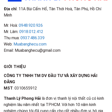
Địa chỉ
: 11A Bùi Cẩm Hổ, Tân Thới Hoà, Tân Phú, Hồ Chí
Minh
Mr. Hoà:
0948.920.926
Mr. Lâm:
0918.012.412
Thu mua:
0937.486.339
Web:
Muabanghecu.com
Email: Muabanghecu@gmail.com
GIỚI THIỆU
CÔNG TY TNHH TM DV ĐẦU TƯ VÀ XÂY DỰNG HẢI
ĐĂNG
MST
: 0310655912
Thanh Lý Phong Hải
là đơn vị thanh lý nội thất cũ có kinh
nghiệm lâu năm nhất tại TPHCM. Với hơn 10 năm kinh
nghiệm chúng tôi đã cung cấp cho rất nhiều đơn vị, hộ gia