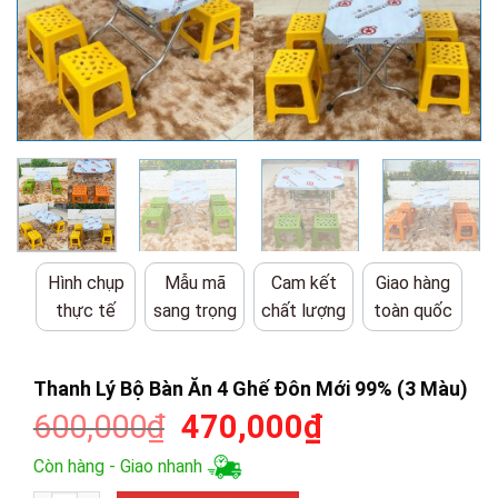
Hình chụp
Mẫu mã
Cam kết
Giao hàng
thực tế
sang trọng
chất lượng
toàn quốc
Thanh Lý Bộ Bàn Ăn 4 Ghế Đôn Mới 99% (3 Màu)
Giá
Giá
600,000
₫
470,000
₫
gốc
hiện
Còn hàng - Giao nhanh
là:
tại