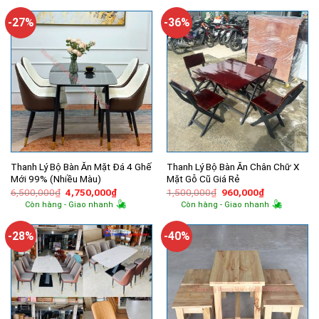
9,800,000₫.
là:
4,500,000₫.
là:
7,150,000₫.
3,360,000
-27%
-36%
Thanh Lý Bộ Bàn Ăn Mặt Đá 4 Ghế
Thanh Lý Bộ Bàn Ăn Chân Chữ X
Mới 99% (Nhiều Màu)
Mặt Gỗ Cũ Giá Rẻ
Giá
Giá
Giá
Giá
6,500,000
₫
4,750,000
₫
1,500,000
₫
960,000
₫
gốc
hiện
gốc
hiện
Còn hàng - Giao nhanh
Còn hàng - Giao nhanh
là:
tại
là:
tại
6,500,000₫.
là:
1,500,000₫.
là:
4,750,000₫.
960,000₫.
-28%
-40%