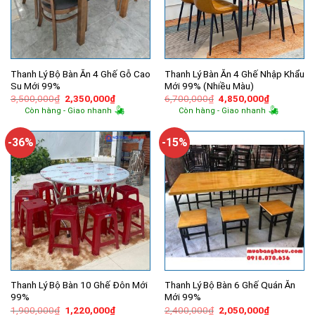
Thanh Lý Bộ Bàn Ăn 4 Ghế Gỗ Cao
Thanh Lý Bàn Ăn 4 Ghế Nhập Khẩu
Su Mới 99%
Mới 99% (Nhiều Màu)
Giá
Giá
Giá
Giá
3,500,000
₫
2,350,000
₫
6,700,000
₫
4,850,000
₫
gốc
hiện
gốc
hiện
Còn hàng - Giao nhanh
Còn hàng - Giao nhanh
là:
tại
là:
tại
3,500,000₫.
là:
6,700,000₫.
là:
2,350,000₫.
4,850,000
-36%
-15%
Thanh Lý Bộ Bàn 10 Ghế Đôn Mới
Thanh Lý Bộ Bàn 6 Ghế Quán Ăn
99%
Mới 99%
Giá
Giá
Giá
Giá
1,900,000
₫
1,220,000
₫
2,400,000
₫
2,050,000
₫