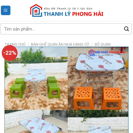
Skip
to
content
Tìm
kiếm:
TRANG CHỦ
/
BÀN GHẾ QUÁN ĂN NHÀ HÀNG CŨ
/
BỘ QUÁN
-22%