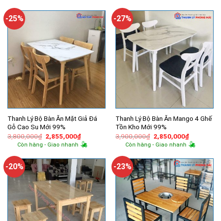
2,200,000₫.
là:
11,500,000₫.
là:
1,870,000₫.
8,500,00
-25%
-27%
Thanh Lý Bộ Bàn Ăn Mặt Giả Đá
Thanh Lý Bộ Bàn Ăn Mango 4 Ghế
Gỗ Cao Su Mới 99%
Tồn Kho Mới 99%
Giá
Giá
Giá
Giá
3,800,000
₫
2,855,000
₫
3,900,000
₫
2,850,000
₫
gốc
hiện
gốc
hiện
Còn hàng - Giao nhanh
Còn hàng - Giao nhanh
là:
tại
là:
tại
3,800,000₫.
là:
3,900,000₫.
là:
2,855,000₫.
2,850,000
-20%
-23%