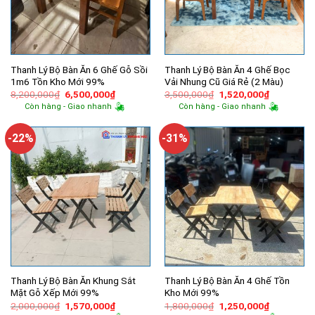
Thanh Lý Bộ Bàn Ăn 6 Ghế Gỗ Sồi
Thanh Lý Bộ Bàn Ăn 4 Ghế Bọc
1m6 Tồn Kho Mới 99%
Vải Nhung Cũ Giá Rẻ (2 Màu)
Giá
Giá
Giá
Giá
8,200,000
₫
6,500,000
₫
3,500,000
₫
1,520,000
₫
gốc
hiện
gốc
hiện
Còn hàng - Giao nhanh
Còn hàng - Giao nhanh
là:
tại
là:
tại
8,200,000₫.
là:
3,500,000₫.
là:
6,500,000₫.
1,520,000
-22%
-31%
Thanh Lý Bộ Bàn Ăn Khung Sắt
Thanh Lý Bộ Bàn Ăn 4 Ghế Tồn
Mặt Gỗ Xếp Mới 99%
Kho Mới 99%
Giá
Giá
Giá
Giá
2,000,000
₫
1,570,000
₫
1,800,000
₫
1,250,000
₫
gốc
hiện
gốc
hiện