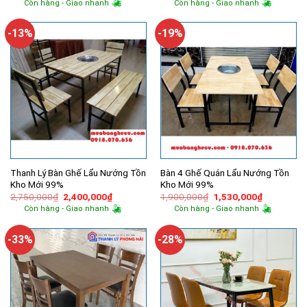
Còn hàng - Giao nhanh
Còn hàng - Giao nhanh
là:
tại
là:
tại
2,000,000₫.
là:
1,800,000₫.
là:
1,570,000₫.
1,250,000
-13%
-19%
Thanh Lý Bàn Ghế Lẩu Nướng Tồn
Bàn 4 Ghế Quán Lẩu Nướng Tồn
Kho Mới 99%
Kho Mới 99%
Giá
Giá
Giá
Giá
2,750,000
₫
2,400,000
₫
1,900,000
₫
1,530,000
₫
gốc
hiện
gốc
hiện
Còn hàng - Giao nhanh
Còn hàng - Giao nhanh
là:
tại
là:
tại
2,750,000₫.
là:
1,900,000₫.
là:
2,400,000₫.
1,530,000
-33%
-28%