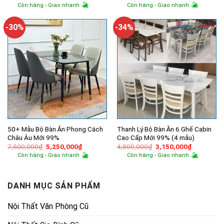
gốc
hiện
gốc
hiện
Còn hàng - Giao nhanh
Còn hàng - Giao nhanh
là:
tại
là:
tại
1,900,000₫.
là:
2,400,000₫.
là:
1,220,000₫.
2,050,000
-30%
-34%
50+ Mẫu Bộ Bàn Ăn Phong Cách
Thanh Lý Bộ Bàn Ăn 6 Ghế Cabin
Châu Âu Mới 99%
Cao Cấp Mới 99% (4 mẫu)
Giá
Giá
Giá
Giá
7,500,000
₫
5,250,000
₫
4,800,000
₫
3,150,000
₫
gốc
hiện
gốc
hiện
Còn hàng - Giao nhanh
Còn hàng - Giao nhanh
là:
tại
là:
tại
7,500,000₫.
là:
4,800,000₫.
là:
5,250,000₫.
3,150,000
DANH MỤC SẢN PHẨM
Nội Thất Văn Phòng Cũ