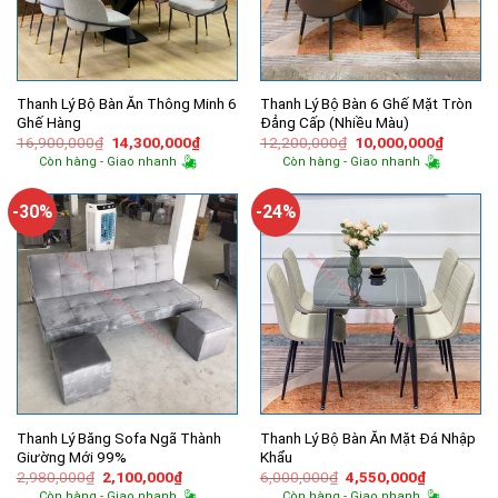
Thanh Lý Bộ Bàn Ăn Thông Minh 6
Thanh Lý Bộ Bàn 6 Ghế Mặt Tròn
Ghế Hàng
Đẳng Cấp (Nhiều Màu)
Giá
Giá
Giá
Giá
16,900,000
₫
14,300,000
₫
12,200,000
₫
10,000,000
₫
gốc
hiện
gốc
hiện
Còn hàng - Giao nhanh
Còn hàng - Giao nhanh
là:
tại
là:
tại
16,900,000₫.
là:
12,200,000₫.
là:
14,300,000₫.
10,000,
-30%
-24%
Thanh Lý Băng Sofa Ngã Thành
Thanh Lý Bộ Bàn Ăn Mặt Đá Nhập
Giường Mới 99%
Khẩu
Giá
Giá
Giá
Giá
2,980,000
₫
2,100,000
₫
6,000,000
₫
4,550,000
₫
gốc
hiện
gốc
hiện
Còn hàng - Giao nhanh
Còn hàng - Giao nhanh