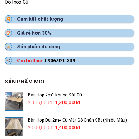
Đồ Inox Cũ
Cam kết chất lượng
Giá rẻ hơn 30%
Sản phẩm đa dạng
Gọi hotline:
0906.920.339
SẢN PHẨM MỚI
Bàn Họp 2m1 Khung Sắt Cũ
Giá
Giá
2,115,000
₫
1,300,000
₫
gốc
hiện
là:
tại
Bàn Họp Dài 2m4 Cũ Mặt Gỗ Chân Sắt (Nhiều Màu)
2,115,000₫.
là:
Giá
Giá
2,000,000
₫
1,400,000
₫
1,300,000₫.
gốc
hiện