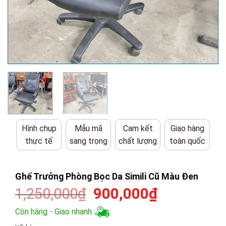
Hình chụp
Mẫu mã
Cam kết
Giao hàng
thực tế
sang trọng
chất lượng
toàn quốc
Ghế Trưởng Phòng Bọc Da Simili Cũ Màu Đen
Giá
Giá
1,250,000
₫
900,000
₫
gốc
hiện
Còn hàng - Giao nhanh
là:
tại