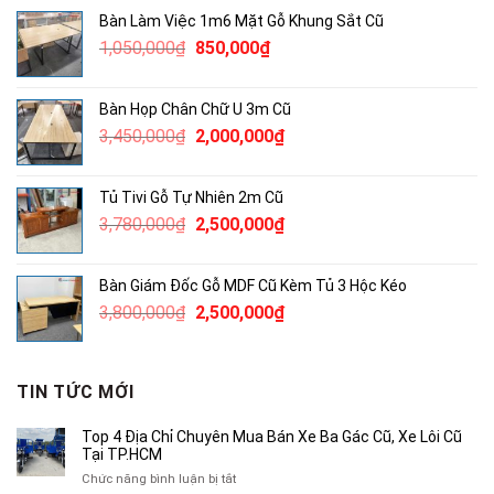
là:
tại
Bàn Làm Việc 1m6 Mặt Gỗ Khung Sắt Cũ
2,000,000₫.
là:
Giá
Giá
1,050,000
₫
850,000
₫
1,400,000₫.
gốc
hiện
là:
tại
Bàn Họp Chân Chữ U 3m Cũ
1,050,000₫.
là:
Giá
Giá
3,450,000
₫
2,000,000
₫
850,000₫.
gốc
hiện
là:
tại
Tủ Tivi Gỗ Tự Nhiên 2m Cũ
3,450,000₫.
là:
Giá
Giá
3,780,000
₫
2,500,000
₫
2,000,000₫.
gốc
hiện
là:
tại
Bàn Giám Đốc Gỗ MDF Cũ Kèm Tủ 3 Hộc Kéo
3,780,000₫.
là:
Giá
Giá
3,800,000
₫
2,500,000
₫
2,500,000₫.
gốc
hiện
là:
tại
3,800,000₫.
là:
TIN TỨC MỚI
2,500,000₫.
Top 4 Địa Chỉ Chuyên Mua Bán Xe Ba Gác Cũ, Xe Lôi Cũ
Tại TP.HCM
ở
Chức năng bình luận bị tắt