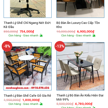
Thanh Lý Ghế Chỉ Ngang Nét Đứt
Bộ Bàn Ăn Luxury Cao Cấp Tồn
Kê Đầu
Kho
Giá
Giá
Giá
Giá
850,000
₫
754,000
₫
10,000,000
₫
6,900,000
₫
gốc
hiện
gốc
hiện
Còn hàng - Giao nhanh
Còn hàng - Giao nhanh
là:
tại
là:
tại
850,000₫.
là:
10,000,000₫.
là:
754,000₫.
6,900,00
-8%
-13%
Thanh Lý Bộ Bàn Ăn Kiểu Hiện Đại
Thanh Lý Bàn Ghế Cafe Gỗ Gía Rẻ
Mới 99%
Giá
Giá
1,950,000
₫
1,800,000
₫
gốc
hiện
Giá
Giá
5,500,000
₫
4,780,000
₫
Còn hàng - Giao nhanh
là:
tại
gốc
hiện
Còn hàng - Giao nhanh