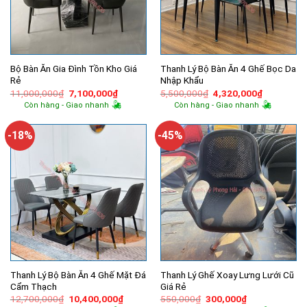
Bộ Bàn Ăn Gia Đình Tồn Kho Giá
Thanh Lý Bộ Bàn Ăn 4 Ghế Bọc Da
Rẻ
Nhập Khẩu
Giá
Giá
Giá
Giá
11,000,000
₫
7,100,000
₫
5,500,000
₫
4,320,000
₫
gốc
hiện
gốc
hiện
Còn hàng - Giao nhanh
Còn hàng - Giao nhanh
là:
tại
là:
tại
11,000,000₫.
là:
5,500,000₫.
là:
7,100,000₫.
4,320,000
-18%
-45%
Thanh Lý Bộ Bàn Ăn 4 Ghế Mặt Đá
Thanh Lý Ghế Xoay Lưng Lưới Cũ
Cẩm Thạch
Giá Rẻ
Giá
Giá
Giá
Giá
12,700,000
₫
10,400,000
₫
550,000
₫
300,000
₫