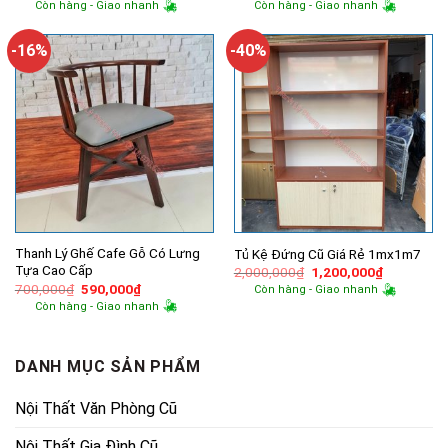
gốc
hiện
gốc
hiện
Còn hàng - Giao nhanh
Còn hàng - Giao nhanh
là:
tại
là:
tại
12,700,000₫.
là:
550,000₫.
là:
10,400,000₫.
300,000₫.
-16%
-40%
Thanh Lý Ghế Cafe Gỗ Có Lưng
Tủ Kệ Đứng Cũ Giá Rẻ 1mx1m7
Tựa Cao Cấp
Giá
Giá
2,000,000
₫
1,200,000
₫
gốc
hiện
Giá
Giá
700,000
₫
590,000
₫
Còn hàng - Giao nhanh
là:
tại
gốc
hiện
Còn hàng - Giao nhanh
2,000,000₫.
là:
là:
tại
1,200,000
700,000₫.
là:
590,000₫.
DANH MỤC SẢN PHẨM
Nội Thất Văn Phòng Cũ
Nội Thất Gia Đình Cũ