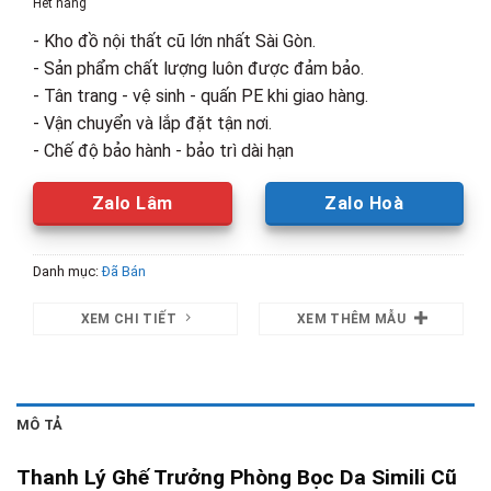
Hết hàng
1,250,000₫.
là:
- Kho đồ nội thất cũ lớn nhất Sài Gòn.
900,000₫.
- Sản phẩm chất lượng luôn được đảm bảo.
- Tân trang - vệ sinh - quấn PE khi giao hàng.
- Vận chuyển và lắp đặt tận nơi.
- Chế độ bảo hành - bảo trì dài hạn
Zalo Lâm
Zalo Hoà
Danh mục:
Đã Bán
XEM CHI TIẾT
XEM THÊM MẪU
MÔ TẢ
Thanh Lý Ghế Trưởng Phòng Bọc Da Simili Cũ