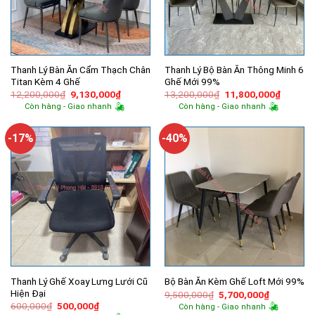
Thanh Lý Bàn Ăn Cẩm Thạch Chân
Thanh Lý Bộ Bàn Ăn Thông Minh 6
Titan Kèm 4 Ghế
Ghế Mới 99%
Giá
Giá
Giá
Giá
12,200,000
₫
9,130,000
₫
13,200,000
₫
11,800,000
₫
gốc
hiện
gốc
hiện
Còn hàng - Giao nhanh
Còn hàng - Giao nhanh
là:
tại
là:
tại
12,200,000₫.
là:
13,200,000₫.
là:
9,130,000₫.
11,800,
-17%
-40%
Thanh Lý Ghế Xoay Lưng Lưới Cũ
Bộ Bàn Ăn Kèm Ghế Loft Mới 99%
Hiện Đại
Giá
Giá
9,500,000
₫
5,700,000
₫
gốc
hiện
Giá
Giá
600,000
₫
500,000
₫
Còn hàng - Giao nhanh
là:
tại
gốc
hiện