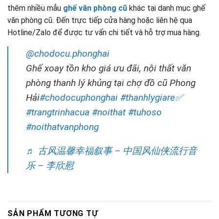
thêm nhiều mẫu
ghế văn phòng cũ
khác tại danh mục ghế
văn phòng cũ. Đến trực tiếp cửa hàng hoặc liên hệ qua
Hotline/Zalo để được tư vấn chi tiết và hỗ trợ mua hàng.
@chodocu.phonghai
Ghế xoay tồn kho giá ưu đãi, nội thất văn
phòng thanh lý khủng tại chợ đồ cũ Phong
Hải
#chodocuphonghai
#thanhlygiare✅
#trangtrinhacua
#noithat
#tuhoso
#noithatvanphong
♬ 古风温馨幸福叙事 – 中国风仙侠流行音
乐 – 李欣慰
SẢN PHẨM TƯƠNG TỰ