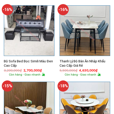
-16%
-16%
Bộ Sofa Bed Bọc Simili Màu Đen
Thanh Lý Bộ Bàn Ăn Nhập Khẩu
Cao Cấp
Cao Cấp Giá Rẻ
Giá
Giá
Giá
Giá
3,200,000
₫
2,700,000
₫
5,500,000
₫
4,630,000
₫
gốc
hiện
gốc
hiện
Còn hàng - Giao nhanh
Còn hàng - Giao nhanh
là:
tại
là:
tại
3,200,000₫.
là:
5,500,000₫.
là:
2,700,000₫.
4,630,000
-15%
-18%