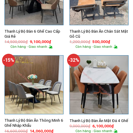
Thanh Lý Bộ Bàn 6 Ghế Cao Cấp
Thanh Lý Bộ Bàn Ăn Chân Sắt Mặt
Giá Rẻ
Gỗ Cũ
Giá
Giá
Giá
Giá
14,500,000
₫
9,100,000
₫
1,200,000
₫
500,000
₫
gốc
hiện
gốc
hiện
Còn hàng - Giao nhanh
Còn hàng - Giao nhanh
là:
tại
là:
tại
14,500,000₫.
là:
1,200,000₫.
là:
9,100,000₫.
500,000₫.
-15%
-32%
Thanh Lý Bộ Bàn Ăn Thông Minh 6
Thanh Lý Bộ Bàn Ăn Mặt Đá 4 Ghế
Ghế Nhập Khẩu
Giá
Giá
9,000,000
₫
6,100,000
₫
gốc
hiện
Giá
Giá
16,600,000
₫
14,060,000
₫
Còn hàng - Giao nhanh