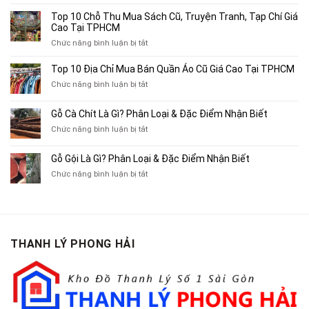
Top
4
Top 10 Chỗ Thu Mua Sách Cũ, Truyện Tranh, Tạp Chí Giá
Địa
Cao Tại TPHCM
Chỉ
ở
Chức năng bình luận bị tắt
Chuyên
Top
Mua
10
Top 10 Địa Chỉ Mua Bán Quần Áo Cũ Giá Cao Tại TPHCM
Bán
Chỗ
Xe
ở
Chức năng bình luận bị tắt
Thu
Ba
Top
Mua
Gác
10
Gỗ Cà Chít Là Gì? Phân Loại & Đặc Điểm Nhận Biết
Sách
Cũ,
Địa
Cũ,
ở
Chức năng bình luận bị tắt
Xe
Chỉ
Truyện
Gỗ
Lôi
Mua
Tranh,
Cà
Cũ
Bán
Gỗ Gội Là Gì? Phân Loại & Đặc Điểm Nhận Biết
Tạp
Chít
Tại
Quần
Chí
ở
Chức năng bình luận bị tắt
Là
TP.HCM
Áo
Giá
Gỗ
Gì?
Cũ
Cao
Gội
Phân
Giá
Tại
Là
Loại
Cao
TPHCM
Gì?
&
Tại
Phân
Đặc
TPHCM
THANH LÝ PHONG HẢI
Loại
Điểm
&
Nhận
Đặc
Biết
Điểm
Nhận
Biết