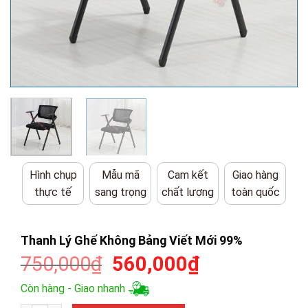
Hình chụp
Mẫu mã
Cam kết
Giao hàng
thực tế
sang trọng
chất lượng
toàn quốc
Thanh Lý Ghế Không Bảng Viết Mới 99%
Giá
Giá
750,000
₫
560,000
₫
gốc
hiện
Còn hàng - Giao nhanh
là:
tại