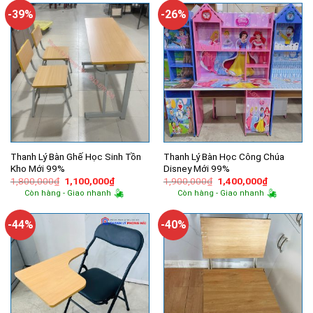
770,000₫.
370,000₫.
-39%
-26%
Thanh Lý Bàn Ghế Học Sinh Tồn
Thanh Lý Bàn Học Công Chúa
Kho Mới 99%
Disney Mới 99%
Giá
Giá
Giá
Giá
1,800,000
₫
1,100,000
₫
1,900,000
₫
1,400,000
₫
gốc
hiện
gốc
hiện
Còn hàng - Giao nhanh
Còn hàng - Giao nhanh
là:
tại
là:
tại
1,800,000₫.
là:
1,900,000₫.
là:
1,100,000₫.
1,400,000
-44%
-40%