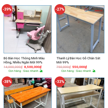
là:
tại
300,000₫.
930,000₫.
là:
600,000₫.
-39%
-27%
Bộ Bàn Học Thông Minh Màu
Thanh Lý Bàn Học Gỗ Chân Sắt
Hồng, Nhiều Ngăn Mới 99%
Mới 99%
Giá
Giá
Giá
Giá
14,000,000
₫
8,500,000
₫
750,000
₫
550,000
₫
gốc
hiện
gốc
hiện
Còn hàng - Giao nhanh
Còn hàng - Giao nhanh
là:
tại
là:
tại
14,000,000₫.
là:
750,000₫.
là:
8,500,000₫.
550,000₫.
-38%
-33%