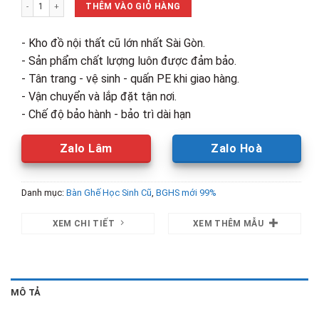
Thanh Lý Ghế Không Bảng Viết Mới 99% số lượng
750,000₫.
là:
THÊM VÀO GIỎ HÀNG
560,000₫.
- Kho đồ nội thất cũ lớn nhất Sài Gòn.
- Sản phẩm chất lượng luôn được đảm bảo.
- Tân trang - vệ sinh - quấn PE khi giao hàng.
- Vận chuyển và lắp đặt tận nơi.
- Chế độ bảo hành - bảo trì dài hạn
Zalo Lâm
Zalo Hoà
Danh mục:
Bàn Ghế Học Sinh Cũ
,
BGHS mới 99%
XEM CHI TIẾT
XEM THÊM MẪU
MÔ TẢ