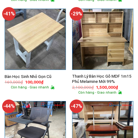
là:
tại
là:
tại
990,000₫.
là:
550,000₫.
là:
720,000₫.
335,000₫.
-41%
-29%
Thanh Lý Bàn Học Gỗ MDF 1m15
Bàn Học Sinh Nhỏ Gọn Cũ
Phủ Melamine Mới 99%
Giá
Giá
169,000
₫
100,000
₫
gốc
hiện
Giá
Giá
2,100,000
₫
1,500,000
₫
Còn hàng - Giao nhanh
là:
tại
gốc
hiện
Còn hàng - Giao nhanh
169,000₫.
là:
là:
tại
100,000₫.
2,100,000₫.
là:
1,500,000
-44%
-47%