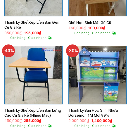
Thanh Lý Ghế Xếp Liền Bàn Đen
Ghế Học Sinh Mặt Gỗ Cũ
Cũ Giá Rẻ
Giá
Giá
168,000
₫
100,000
₫
gốc
hiện
Giá
Giá
350,000
₫
195,000
₫
Còn hàng - Giao nhanh
là:
tại
gốc
hiện
Còn hàng - Giao nhanh
168,000₫.
là:
là:
tại
100,000₫.
350,000₫.
là:
195,000₫.
-43%
-30%
Thanh Lý Ghế Xếp Liền Bàn Lưng
Thanh Lý Bàn Học Sinh Nhựa
Cao Cũ Giá Rẻ (Nhiều Màu)
Doraemon 1M Mới 99%
Giá
Giá
Giá
Giá
450,000
₫
255,000
₫
2,000,000
₫
1,400,000
₫
gốc
hiện
gốc
hiện
Còn hàng - Giao nhanh
Còn hàng - Giao nhanh
là:
tại
là:
tại