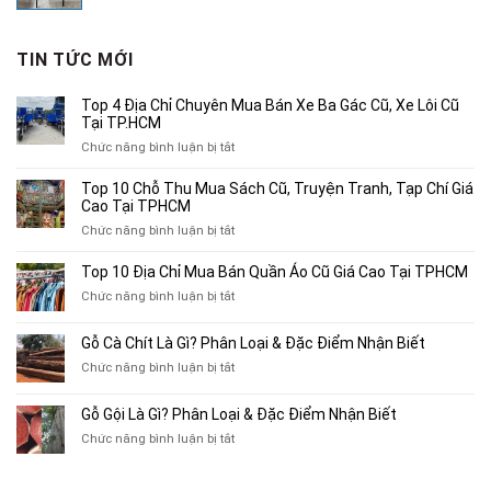
gốc
hiện
là:
tại
680,000₫.
là:
TIN TỨC MỚI
400,000₫.
Top 4 Địa Chỉ Chuyên Mua Bán Xe Ba Gác Cũ, Xe Lôi Cũ
Tại TP.HCM
ở
Chức năng bình luận bị tắt
Top
4
Top 10 Chỗ Thu Mua Sách Cũ, Truyện Tranh, Tạp Chí Giá
Địa
Cao Tại TPHCM
Chỉ
ở
Chức năng bình luận bị tắt
Chuyên
Top
Mua
10
Top 10 Địa Chỉ Mua Bán Quần Áo Cũ Giá Cao Tại TPHCM
Bán
Chỗ
Xe
ở
Chức năng bình luận bị tắt
Thu
Ba
Top
Mua
Gác
10
Gỗ Cà Chít Là Gì? Phân Loại & Đặc Điểm Nhận Biết
Sách
Cũ,
Địa
Cũ,
ở
Chức năng bình luận bị tắt
Xe
Chỉ
Truyện
Gỗ
Lôi
Mua
Tranh,
Cà
Cũ
Bán
Gỗ Gội Là Gì? Phân Loại & Đặc Điểm Nhận Biết
Tạp
Chít
Tại
Quần
Chí
ở
Chức năng bình luận bị tắt
Là
TP.HCM
Áo
Giá
Gỗ
Gì?
Cũ
Cao
Gội
Phân
Giá
Tại