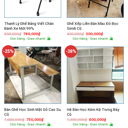
Thanh Lý Ghế Bảng Viết Chân
Ghế Xếp Liền Bàn Màu Đỏ Bọc
Bánh Xe Mới 99%
Simili Cũ
Giá
Giá
Giá
Giá
830,000
₫
780,000
₫
430,000
₫
300,000
₫
gốc
hiện
gốc
hiện
Còn hàng - Giao nhanh
Còn hàng - Giao nhanh
là:
tại
là:
tại
830,000₫.
là:
430,000₫.
là:
780,000₫.
300,000₫.
-25%
-38%
Bàn Ghế Học Sinh Mặt Gỗ Cao Su
Hệ Bàn Học Kèm Kệ Trưng Bày
Cũ
Cũ
Giá
Giá
Giá
Giá
1,000,000
₫
750,000
₫
1,300,000
₫
800,000
₫
gốc
hiện
gốc
hiện
Còn hàng - Giao nhanh
Còn hàng - Giao nhanh
là:
tại
là:
tại