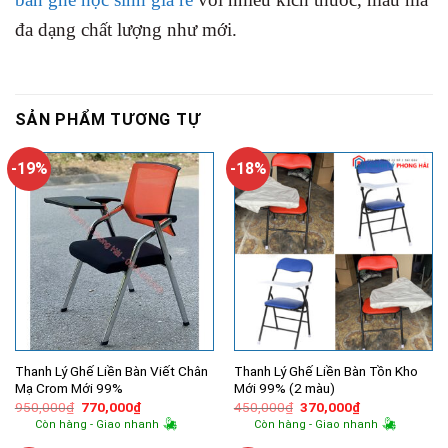
đa dạng chất lượng như mới.
SẢN PHẨM TƯƠNG TỰ
-19%
-18%
Thanh Lý Ghế Liền Bàn Viết Chân
Thanh Lý Ghế Liền Bàn Tồn Kho
Mạ Crom Mới 99%
Mới 99% (2 màu)
Giá
Giá
Giá
Giá
950,000
₫
770,000
₫
450,000
₫
370,000
₫
gốc
hiện
gốc
hiện
Còn hàng - Giao nhanh
Còn hàng - Giao nhanh
là:
tại
là:
tại
950,000₫.
là:
450,000₫.
là: