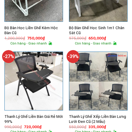
Bộ Bàn Học Liền Ghế Kèm Hộc
Bộ Bàn Ghế Học Sinh 1m1 Chân
Bàn Cũ
Sắt Cũ
Giá
Giá
Giá
Giá
1,200,000
₫
750,000
₫
975,000
₫
650,000
₫
gốc
hiện
gốc
hiện
Còn hàng - Giao nhanh
Còn hàng - Giao nhanh
là:
tại
là:
tại
1,200,000₫.
là:
975,000₫.
là:
750,000₫.
650,000₫.
-27%
-39%
Thanh Lý Ghế Liền Bàn Giá Rẻ Mới
Thanh Lý Ghế Xếp Liền Bàn Lưng
99%
Lưới Đen Cũ (2 Mẫu)
Giá
Giá
Giá
Giá
990,000
₫
720,000
₫
550,000
₫
335,000
₫
gốc
hiện
gốc
hiện
Còn hàng - Giao nhanh
Còn hàng - Giao nhanh