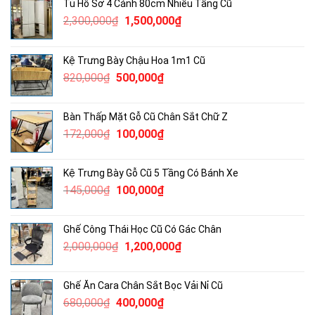
Tủ Hồ Sơ 4 Cánh 80cm Nhiều Tầng Cũ
Giá
Giá
2,300,000
₫
1,500,000
₫
gốc
hiện
là:
tại
Kệ Trưng Bày Chậu Hoa 1m1 Cũ
2,300,000₫.
là:
Giá
Giá
820,000
₫
500,000
₫
1,500,000₫.
gốc
hiện
là:
tại
Bàn Thấp Mặt Gỗ Cũ Chân Sắt Chữ Z
820,000₫.
là:
Giá
Giá
172,000
₫
100,000
₫
500,000₫.
gốc
hiện
là:
tại
Kệ Trưng Bày Gỗ Cũ 5 Tầng Có Bánh Xe
172,000₫.
là:
Giá
Giá
145,000
₫
100,000
₫
100,000₫.
gốc
hiện
là:
tại
Ghế Công Thái Học Cũ Có Gác Chân
145,000₫.
là:
Giá
Giá
2,000,000
₫
1,200,000
₫
100,000₫.
gốc
hiện
là:
tại
Ghế Ăn Cara Chân Sắt Bọc Vải Nỉ Cũ
2,000,000₫.
là:
Giá
Giá
680,000
₫
400,000
₫
1,200,000₫.