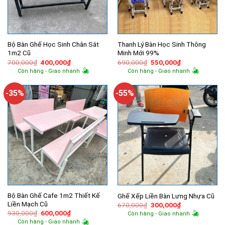
Bộ Bàn Ghế Học Sinh Chân Sắt
Thanh Lý Bàn Học Sinh Thông
1m2 Cũ
Minh Mới 99%
Giá
Giá
Giá
Giá
700,000
₫
400,000
₫
690,000
₫
550,000
₫
gốc
hiện
gốc
hiện
Còn hàng - Giao nhanh
Còn hàng - Giao nhanh
là:
tại
là:
tại
700,000₫.
là:
690,000₫.
là:
400,000₫.
550,000₫.
-35%
-55%
Bộ Bàn Ghế Cafe 1m2 Thiết Kế
Ghế Xếp Liền Bàn Lưng Nhựa Cũ
Liền Mạch Cũ
Giá
Giá
670,000
₫
300,000
₫
gốc
hiện
Giá
Giá
930,000
₫
600,000
₫
Còn hàng - Giao nhanh
là:
tại
gốc
hiện
Còn hàng - Giao nhanh
670,000₫.
là: