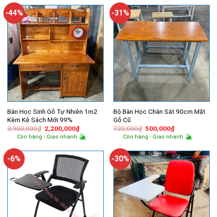
450,000₫.
là:
2,000,000₫.
là:
255,000₫.
1,400,000
-44%
-31%
Bàn Học Sinh Gỗ Tự Nhiên 1m2
Bộ Bàn Học Chân Sắt 90cm Mặt
Kèm Kệ Sách Mới 99%
Gỗ Cũ
Giá
Giá
Giá
Giá
3,900,000
₫
2,200,000
₫
720,000
₫
500,000
₫
gốc
hiện
gốc
hiện
Còn hàng - Giao nhanh
Còn hàng - Giao nhanh
là:
tại
là:
tại
3,900,000₫.
là:
720,000₫.
là:
2,200,000₫.
500,000₫.
-6%
-30%