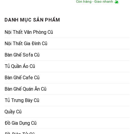
Còn hàng - Giao nhanh
1,000,000₫.
là:
là:
tại
650,000₫.
1,100,000₫.
là:
850,000₫.
DANH MỤC SẢN PHẨM
Nội Thất Văn Phòng Cũ
Nội Thất Gia Đình Cũ
Bàn Ghế Sofa Cũ
Tủ Quần Áo Cũ
Bàn Ghế Cafe Cũ
Bàn Ghế Quán Ăn Cũ
Tủ Trưng Bày Cũ
Quầy Cũ
Đồ Gia Dụng Cũ