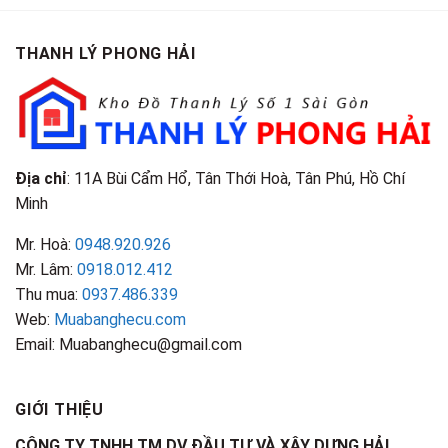
Là
Loại
Cao
TPHCM
Gì?
&
Tại
Phân
Đặc
TPHCM
THANH LÝ PHONG HẢI
Loại
Điểm
&
Nhận
Đặc
Biết
Điểm
Nhận
Biết
Địa chỉ
: 11A Bùi Cẩm Hổ, Tân Thới Hoà, Tân Phú, Hồ Chí
Minh
Mr. Hoà:
0948.920.926
Mr. Lâm:
0918.012.412
Thu mua:
0937.486.339
Web:
Muabanghecu.com
Email: Muabanghecu@gmail.com
GIỚI THIỆU
CÔNG TY TNHH TM DV ĐẦU TƯ VÀ XÂY DỰNG HẢI