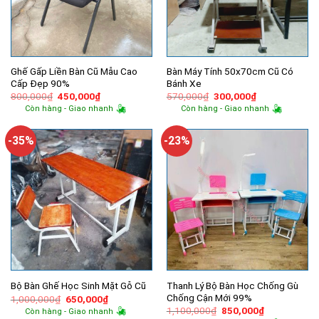
Ghế Gấp Liền Bàn Cũ Mẫu Cao
Bàn Máy Tính 50x70cm Cũ Có
Cấp Đẹp 90%
Bánh Xe
Giá
Giá
Giá
Giá
800,000
₫
450,000
₫
570,000
₫
300,000
₫
gốc
hiện
gốc
hiện
Còn hàng - Giao nhanh
Còn hàng - Giao nhanh
là:
tại
là:
tại
800,000₫.
là:
570,000₫.
là:
450,000₫.
300,000₫.
-35%
-23%
Thanh Lý Bộ Bàn Học Chống Gù
Bộ Bàn Ghế Học Sinh Mặt Gỗ Cũ
Chống Cận Mới 99%
Giá
Giá
1,000,000
₫
650,000
₫
gốc
hiện
Giá
Giá
1,100,000
₫
850,000
₫
Còn hàng - Giao nhanh
là:
tại
gốc
hiện