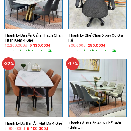
Thanh Lý Bàn Ăn Cẩm Thạch Chân
Thanh Lý Ghế Chân Xoay Cũ Giá
Titan Kèm 4 Ghế
Rẻ
Giá
Giá
Giá
Giá
12,200,000
₫
9,130,000
₫
300,000
₫
250,000
₫
gốc
hiện
gốc
hiện
Còn hàng - Giao nhanh
Còn hàng - Giao nhanh
là:
tại
là:
tại
12,200,000₫.
là:
300,000₫.
là:
9,130,000₫.
250,000₫.
-32%
-17%
Thanh Lý Bộ Bàn Ăn 6 Ghế Kiểu
Thanh Lý Bộ Bàn Ăn Mặt Đá 4 Ghế
Châu Âu
Giá
Giá
9,000,000
₫
6,100,000
₫