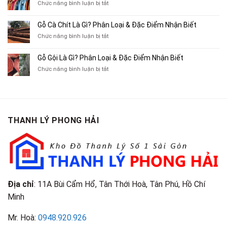
Xe
ở
Chức năng bình luận bị tắt
Thu
Ba
Top
Mua
Gác
10
Gỗ Cà Chít Là Gì? Phân Loại & Đặc Điểm Nhận Biết
Sách
Cũ,
Địa
Cũ,
ở
Chức năng bình luận bị tắt
Xe
Chỉ
Truyện
Gỗ
Lôi
Mua
Tranh,
Cà
Cũ
Bán
Gỗ Gội Là Gì? Phân Loại & Đặc Điểm Nhận Biết
Tạp
Chít
Tại
Quần
Chí
ở
Chức năng bình luận bị tắt
Là
TP.HCM
Áo
Giá
Gỗ
Gì?
Cũ
Cao
Gội
Phân
Giá
Tại
Là
Loại
Cao
TPHCM
Gì?
&
Tại
Phân
Đặc
TPHCM
THANH LÝ PHONG HẢI
Loại
Điểm
&
Nhận
Đặc
Biết
Điểm
Nhận
Biết
Địa chỉ
: 11A Bùi Cẩm Hổ, Tân Thới Hoà, Tân Phú, Hồ Chí
Minh
Mr. Hoà:
0948.920.926