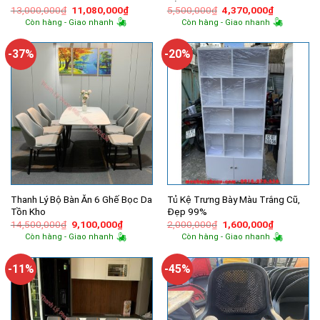
Giá
Giá
Giá
Giá
13,000,000
₫
11,080,000
₫
5,500,000
₫
4,370,000
₫
gốc
hiện
gốc
hiện
Còn hàng - Giao nhanh
Còn hàng - Giao nhanh
là:
tại
là:
tại
13,000,000₫.
là:
5,500,000₫.
là:
11,080,000₫.
4,370,000
-37%
-20%
Thanh Lý Bộ Bàn Ăn 6 Ghế Bọc Da
Tủ Kệ Trưng Bày Màu Trắng Cũ,
Tồn Kho
Đẹp 99%
Giá
Giá
Giá
Giá
14,500,000
₫
9,100,000
₫
2,000,000
₫
1,600,000
₫
gốc
hiện
gốc
hiện
Còn hàng - Giao nhanh
Còn hàng - Giao nhanh
là:
tại
là:
tại
14,500,000₫.
là:
2,000,000₫.
là:
9,100,000₫.
1,600,000
-11%
-45%