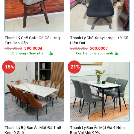
Thanh Lý Ghế Cafe Gỗ Có Lưng
Thanh Lý Ghế Xoay Lưng Lưới Cũ
Tựa Cao Cấp
Hiện Đại
Giá
Giá
Giá
Giá
700,000
₫
590,000
₫
600,000
₫
500,000
₫
gốc
hiện
gốc
hiện
Còn hàng - Giao nhanh
Còn hàng - Giao nhanh
là:
tại
là:
tại
700,000₫.
là:
600,000₫.
là:
590,000₫.
500,000₫.
-15%
-21%
Thanh Lý Bộ Bàn Ăn Mặt Đá 1m8
Thanh Lý Bàn Ăn Mặt Đá 4 Nệm
Kèm 9 Ghế
Bọc Vải Mới 99%