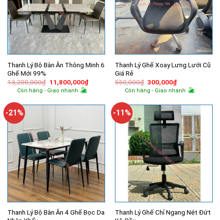
Thanh Lý Bộ Bàn Ăn Thông Minh 6
Thanh Lý Ghế Xoay Lưng Lưới Cũ
Ghế Mới 99%
Giá Rẻ
Giá
Giá
Giá
Giá
13,200,000
₫
11,800,000
₫
550,000
₫
300,000
₫
gốc
hiện
gốc
hiện
Còn hàng - Giao nhanh
Còn hàng - Giao nhanh
là:
tại
là:
tại
13,200,000₫.
là:
550,000₫.
là:
11,800,000₫.
300,000₫.
-21%
-11%
Thanh Lý Bộ Bàn Ăn 4 Ghế Bọc Da
Thanh Lý Ghế Chỉ Ngang Nét Đứt