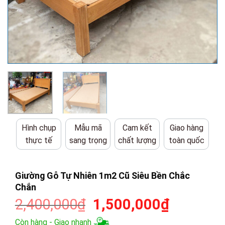
Hình chụp
Mẫu mã
Cam kết
Giao hàng
thực tế
sang trọng
chất lượng
toàn quốc
Giường Gỗ Tự Nhiên 1m2 Cũ Siêu Bền Chắc
Chắn
Giá
Giá
2,400,000
₫
1,500,000
₫
gốc
hiện
Còn hàng - Giao nhanh