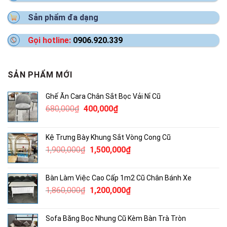
Sản phẩm đa dạng
Gọi hotline:
0906.920.339
SẢN PHẨM MỚI
Ghế Ăn Cara Chân Sắt Bọc Vải Nỉ Cũ
Giá
Giá
680,000
₫
400,000
₫
gốc
hiện
là:
tại
Kệ Trưng Bày Khung Sắt Vòng Cong Cũ
680,000₫.
là:
Giá
Giá
1,900,000
₫
1,500,000
₫
400,000₫.
gốc
hiện
là:
tại
Bàn Làm Việc Cao Cấp 1m2 Cũ Chân Bánh Xe
1,900,000₫.
là:
Giá
Giá
1,860,000
₫
1,200,000
₫
1,500,000₫.
gốc
hiện
là:
tại
Sofa Băng Bọc Nhung Cũ Kèm Bàn Trà Tròn
1,860,000₫.
là: