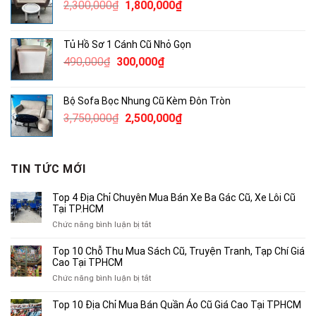
Giá
Giá
2,300,000
₫
1,800,000
₫
1,200,000₫.
gốc
hiện
là:
tại
Tủ Hồ Sơ 1 Cánh Cũ Nhỏ Gọn
2,300,000₫.
là:
Giá
Giá
490,000
₫
300,000
₫
1,800,000₫.
gốc
hiện
là:
tại
Bộ Sofa Bọc Nhung Cũ Kèm Đôn Tròn
490,000₫.
là:
Giá
Giá
3,750,000
₫
2,500,000
₫
300,000₫.
gốc
hiện
là:
tại
3,750,000₫.
là:
TIN TỨC MỚI
2,500,000₫.
Top 4 Địa Chỉ Chuyên Mua Bán Xe Ba Gác Cũ, Xe Lôi Cũ
Tại TP.HCM
ở
Chức năng bình luận bị tắt
Top
4
Top 10 Chỗ Thu Mua Sách Cũ, Truyện Tranh, Tạp Chí Giá
Địa
Cao Tại TPHCM
Chỉ
ở
Chức năng bình luận bị tắt
Chuyên
Top
Mua
10
Top 10 Địa Chỉ Mua Bán Quần Áo Cũ Giá Cao Tại TPHCM
Bán
Chỗ