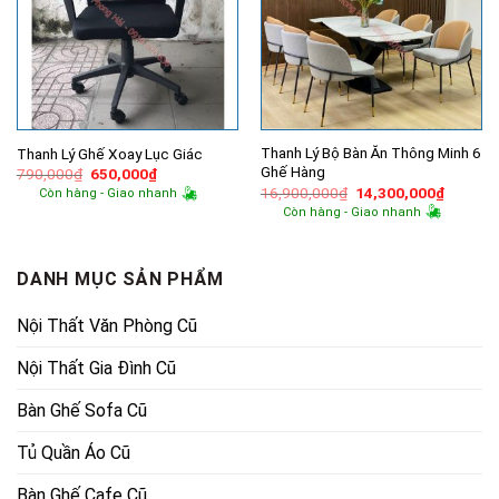
Thanh Lý Bộ Bàn Ăn Thông Minh 6
Thanh Lý Ghế Xoay Lục Giác
Ghế Hàng
Giá
Giá
790,000
₫
650,000
₫
gốc
hiện
Giá
Giá
16,900,000
₫
14,300,000
₫
Còn hàng - Giao nhanh
là:
tại
gốc
hiện
Còn hàng - Giao nhanh
790,000₫.
là:
là:
tại
650,000₫.
16,900,000₫.
là:
14,300,
DANH MỤC SẢN PHẨM
Nội Thất Văn Phòng Cũ
Nội Thất Gia Đình Cũ
Bàn Ghế Sofa Cũ
Tủ Quần Áo Cũ
Bàn Ghế Cafe Cũ