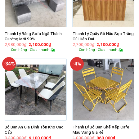
Thanh Lý Băng Sofa Ngã Thành
Thanh Lý Quầy Gỗ Nâu Sọc Trắng
Giường Mới 99%
Cũ Hiện Đại
Giá
Giá
Giá
Giá
2,980,000
₫
2,100,000
₫
2,700,000
₫
2,100,000
₫
gốc
hiện
gốc
hiện
Còn hàng - Giao nhanh
Còn hàng - Giao nhanh
là:
tại
là:
tại
2,980,000₫.
là:
2,700,000₫.
là:
2,100,000₫.
2,100,000
-34%
-4%
Bộ Bàn Ăn Gia Đình Tồn Kho Cao
Thanh Lý Bộ Bàn Ghế Xếp Cafe
Cấp
Màu Vàng Giá Rẻ
Giá
Giá
Giá
Giá
9,300,000
₫
6,100,000
₫
1,000,000
₫
960,000
₫