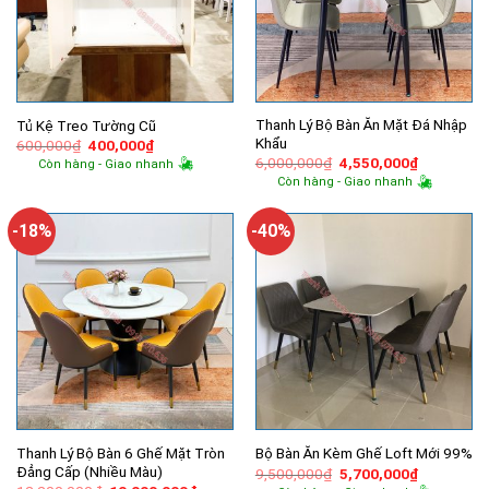
Thanh Lý Bộ Bàn Ăn Mặt Đá Nhập
Tủ Kệ Treo Tường Cũ
Khẩu
Giá
Giá
600,000
₫
400,000
₫
gốc
hiện
Giá
Giá
6,000,000
₫
4,550,000
₫
Còn hàng - Giao nhanh
là:
tại
gốc
hiện
Còn hàng - Giao nhanh
600,000₫.
là:
là:
tại
400,000₫.
6,000,000₫.
là:
4,550,000
-18%
-40%
Thanh Lý Bộ Bàn 6 Ghế Mặt Tròn
Bộ Bàn Ăn Kèm Ghế Loft Mới 99%
Đẳng Cấp (Nhiều Màu)
Giá
Giá
9,500,000
₫
5,700,000
₫
gốc
hiện