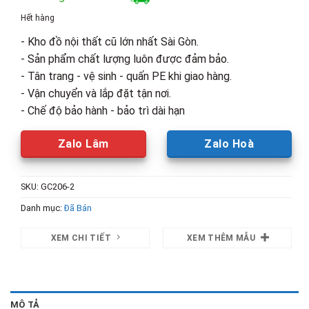
là:
tại
Hết hàng
2,400,000₫.
là:
- Kho đồ nội thất cũ lớn nhất Sài Gòn.
1,500,00
- Sản phẩm chất lượng luôn được đảm bảo.
- Tân trang - vệ sinh - quấn PE khi giao hàng.
- Vận chuyển và lắp đặt tận nơi.
- Chế độ bảo hành - bảo trì dài hạn
Zalo Lâm
Zalo Hoà
SKU:
GC206-2
Danh mục:
Đã Bán
XEM CHI TIẾT
XEM THÊM MẪU
MÔ TẢ