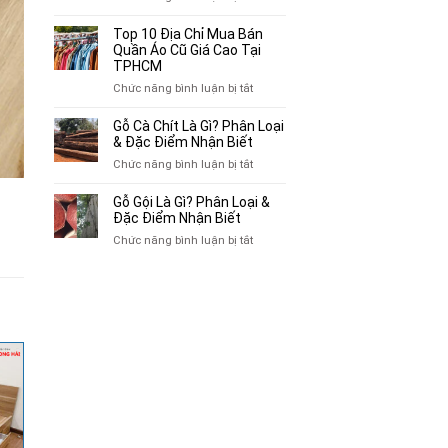
Mua
Top
Bán
10
Top 10 Địa Chỉ Mua Bán
Xe
Chỗ
Quần Áo Cũ Giá Cao Tại
Ba
Thu
TPHCM
Gác
Mua
ở
Chức năng bình luận bị tắt
Cũ,
Sách
Top
Xe
Cũ,
10
Gỗ Cà Chít Là Gì? Phân Loại
Lôi
Truyện
Địa
& Đặc Điểm Nhận Biết
Cũ
Tranh,
Chỉ
Tại
ở
Chức năng bình luận bị tắt
Tạp
Mua
TP.HCM
Gỗ
Chí
Bán
Cà
Giá
Gỗ Gội Là Gì? Phân Loại &
Quần
Chít
Đặc Điểm Nhận Biết
Cao
Áo
Là
Tại
ở
Chức năng bình luận bị tắt
Cũ
Gì?
TPHCM
Gỗ
Giá
Phân
Gội
Cao
Loại
Là
Tại
&
Gì?
TPHCM
Đặc
Phân
Điểm
Loại
Nhận
&
Biết
Đặc
Điểm
Nhận
Biết