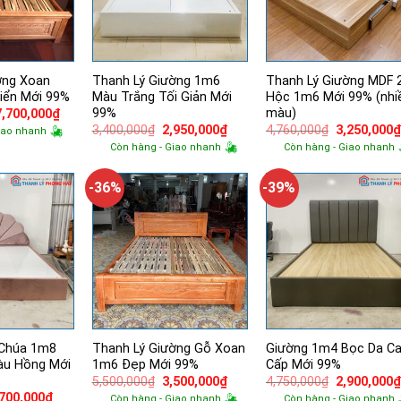
ờng Xoan
Thanh Lý Giường 1m6
Thanh Lý Giường MDF 
iển Mới 99%
Màu Trắng Tối Giản Mới
Hộc 1m6 Mới 99% (nhi
99%
màu)
Giá
Giá
7,700,000
₫
gốc
hiện
Giá
Giá
Giá
3,400,000
₫
2,950,000
₫
4,760,000
₫
3,250,000
iao nhanh
à:
tại
gốc
hiện
gốc
Còn hàng - Giao nhanh
Còn hàng - Giao nhanh
10,000,000₫.
là:
là:
tại
là:
7,700,000₫.
3,400,000₫.
là:
4,760,000₫.
2,950,000₫.
-36%
-39%
 Chúa 1m8
Thanh Lý Giường Gỗ Xoan
Giường 1m4 Bọc Da C
àu Hồng Mới
1m6 Đẹp Mới 99%
Cấp Mới 99%
Giá
Giá
Giá
5,500,000
₫
3,500,000
₫
4,750,000
₫
2,900,000
gốc
hiện
gốc
á
Giá
,700,000
₫
Còn hàng - Giao nhanh
Còn hàng - Giao nhanh