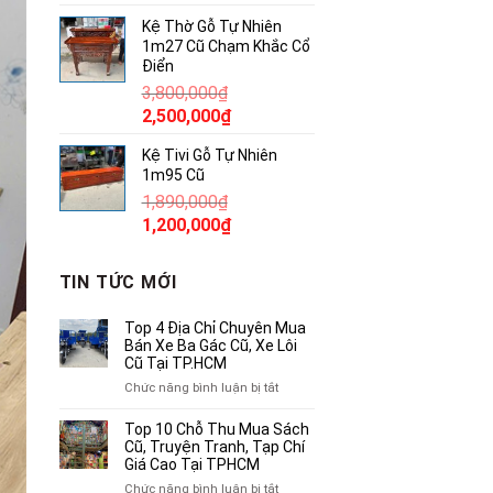
gốc
hiện
Kệ Thờ Gỗ Tự Nhiên
là:
tại
1m27 Cũ Chạm Khắc Cổ
380,000₫.
là:
Điển
250,000₫.
3,800,000
₫
Giá
Giá
2,500,000
₫
gốc
hiện
Kệ Tivi Gỗ Tự Nhiên
là:
tại
1m95 Cũ
3,800,000₫.
là:
1,890,000
₫
2,500,000₫.
Giá
Giá
1,200,000
₫
gốc
hiện
là:
tại
TIN TỨC MỚI
1,890,000₫.
là:
1,200,000₫.
Top 4 Địa Chỉ Chuyên Mua
Bán Xe Ba Gác Cũ, Xe Lôi
Cũ Tại TP.HCM
ở
Chức năng bình luận bị tắt
Top
4
Top 10 Chỗ Thu Mua Sách
Địa
Cũ, Truyện Tranh, Tạp Chí
Chỉ
Giá Cao Tại TPHCM
Chuyên
ở
Chức năng bình luận bị tắt