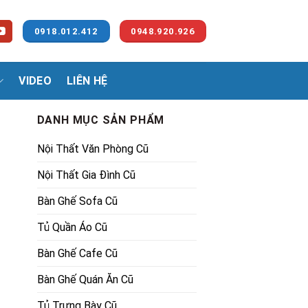
0918.012.412
0948.920.926
VIDEO
LIÊN HỆ
DANH MỤC SẢN PHẨM
Nội Thất Văn Phòng Cũ
Nội Thất Gia Đình Cũ
Bàn Ghế Sofa Cũ
Tủ Quần Áo Cũ
00₫.
Bàn Ghế Cafe Cũ
Bàn Ghế Quán Ăn Cũ
Tủ Trưng Bày Cũ