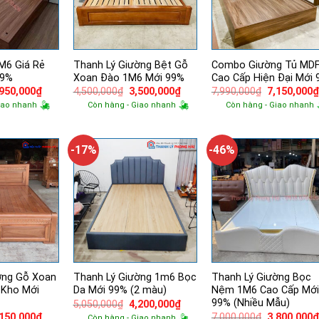
M6 Giá Rẻ
Thanh Lý Giường Bệt Gỗ
Combo Giường Tủ MD
99%
Xoan Đào 1M6 Mới 99%
Cao Cấp Hiện Đại Mới
á
Giá
Giá
Giá
Giá
,950,000
₫
4,500,000
₫
3,500,000
₫
7,990,000
₫
7,150,000
ốc
hiện
gốc
hiện
gốc
iao nhanh
Còn hàng - Giao nhanh
Còn hàng - Giao nhanh
tại
là:
tại
là:
570,000₫.
là:
4,500,000₫.
là:
7,990,000₫.
2,950,000₫.
3,500,000₫.
-17%
-46%
ờng Gỗ Xoan
Thanh Lý Giường 1m6 Bọc
Thanh Lý Giường Bọc
 Kho Mới
Da Mới 99% (2 màu)
Nệm 1M6 Cao Cấp Mới
99% (Nhiều Mẫu)
Giá
Giá
5,050,000
₫
4,200,000
₫
gốc
hiện
á
Giá
Giá
,150,000
₫
7,000,000
₫
3,800,000
Còn hàng - Giao nhanh