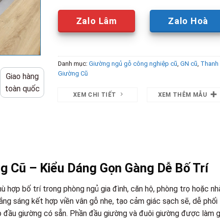
Zalo Lâm
Zalo Hoà
Danh mục:
Giường ngủ gỗ công nghiệp cũ
,
GN cũ
,
Thanh 
Giường Cũ
Giao hàng
toàn quốc
XEM CHI TIẾT
XEM THÊM MẪU
g Cũ – Kiểu Dáng Gọn Gàng Dễ Bố Trí
ù hợp bố trí trong phòng ngủ gia đình, căn hộ, phòng trọ hoặc nh
ng sáng kết hợp viền vân gỗ nhẹ, tạo cảm giác sạch sẽ, dễ phối
b đầu giường có sẵn. Phần đầu giường và đuôi giường được làm g