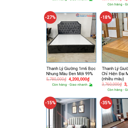
là:
tại
g
Còn hàng - G
6,500,000₫.
là:
là:
4,200,000₫.
5,
-27%
-18%
Thanh Lý Giường 1m6 Bọc
Thanh Lý Giư
Nhung Màu Đen Mới 99%
Chỉ Hiện Đại 
(nhiều màu)
Giá
Giá
5,780,000
₫
4,200,000
₫
gốc
hiện
Gi
3,760,000
₫
3
Còn hàng - Giao nhanh
là:
tại
g
Còn hàng - G
5,780,000₫.
là:
là:
4,200,000₫.
3,
-15%
-35%