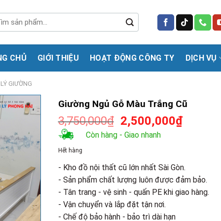
m
m:
NG CHỦ
GIỚI THIỆU
HOẠT ĐỘNG CÔNG TY
DỊCH VỤ
LÝ GIƯỜNG
Giường Ngủ Gỗ Màu Trắng Cũ
Giá
Giá
3,750,000
₫
2,500,000
₫
gốc
hiện
Còn hàng - Giao nhanh
là:
tại
Hết hàng
3,750,000₫.
là:
2,500,0
- Kho đồ nội thất cũ lớn nhất Sài Gòn.
- Sản phẩm chất lượng luôn được đảm bảo.
- Tân trang - vệ sinh - quấn PE khi giao hàng.
- Vận chuyển và lắp đặt tận nơi.
- Chế độ bảo hành - bảo trì dài hạn