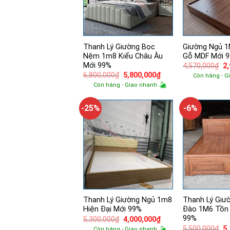
Thanh Lý Giường Bọc
Giường Ngủ 1
Nệm 1m8 Kiểu Châu Âu
Gỗ MDF Mới 
Mới 99%
Gi
4,570,000
₫
2
g
Giá
Giá
6,800,000
₫
5,800,000
₫
Còn hàng - G
là:
gốc
hiện
Còn hàng - Giao nhanh
4,
là:
tại
6,800,000₫.
là:
5,800,000₫.
-25%
-6%
Thanh Lý Giường Ngủ 1m8
Thanh Lý Giư
Hiện Đại Mới 99%
Đào 1M6 Tồn
99%
Giá
Giá
5,300,000
₫
4,000,000
₫
gốc
hiện
Gi
5,500,000
₫
5
Còn hàng - Giao nhanh