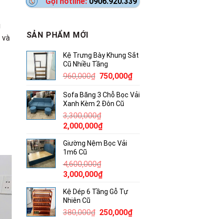
Gọi hotline:
0906.920.339
u
SẢN PHẨM MỚI
 và
Kệ Trưng Bày Khung Sắt
Cũ Nhiều Tầng
Giá
Giá
960,000
₫
750,000
₫
gốc
hiện
Sofa Băng 3 Chỗ Bọc Vải
là:
tại
Xanh Kèm 2 Đôn Cũ
960,000₫.
là:
3,300,000
₫
750,000₫.
Giá
Giá
2,000,000
₫
gốc
hiện
Giường Nệm Bọc Vải
là:
tại
1m6 Cũ
3,300,000₫.
là:
4,600,000
₫
2,000,000₫.
Giá
Giá
3,000,000
₫
gốc
hiện
Kệ Dép 6 Tầng Gỗ Tự
là:
tại
Nhiên Cũ
4,600,000₫.
là:
Giá
Giá
380,000
₫
250,000
₫
3,000,000₫.