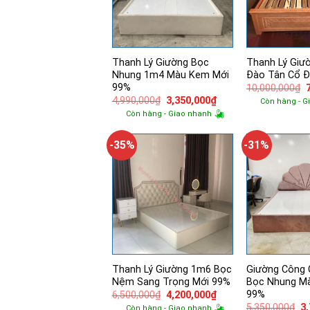
Thanh Lý Giường Bọc
Thanh Lý Giư
Nhung 1m4 Màu Kem Mới
Đào Tân Cổ Đ
99%
10,000,000
₫
Giá
Giá
4,990,000
₫
3,350,000
₫
Còn hàng - G
l
gốc
hiện
Còn hàng - Giao nhanh
là:
tại
4,990,000₫.
là:
3,350,000₫.
-35%
-31%
Thanh Lý Giường 1m6 Bọc
Giường Công
Nệm Sang Trọng Mới 99%
Bọc Nhung M
99%
Giá
Giá
6,500,000
₫
4,200,000
₫
gốc
hiện
Gi
5,350,000
₫
3
Còn hàng - Giao nhanh