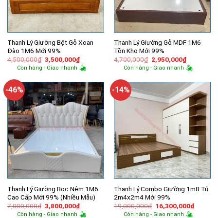
Thanh Lý Giường Bệt Gỗ Xoan
Thanh Lý Giường Gỗ MDF 1M6
Đào 1M6 Mới 99%
Tồn Kho Mới 99%
Giá
Giá
Giá
Giá
4,500,000
₫
3,500,000
₫
4,700,000
₫
2,950,000
₫
gốc
hiện
gốc
hiện
Còn hàng - Giao nhanh
Còn hàng - Giao nhanh
là:
tại
là:
tại
4,500,000₫.
là:
4,700,000₫.
là:
3,500,000₫.
2,950,000
-46%
-14%
Thanh Lý Giường Bọc Nệm 1M6
Thanh Lý Combo Giường 1m8 Tủ
Cao Cấp Mới 99% (Nhiều Mẫu)
2m4x2m4 Mới 99%
Giá
Giá
Giá
Giá
7,000,000
₫
3,800,000
₫
19,000,000
₫
16,300,000
₫
gốc
hiện
gốc
hiện
Còn hàng - Giao nhanh
Còn hàng - Giao nhanh