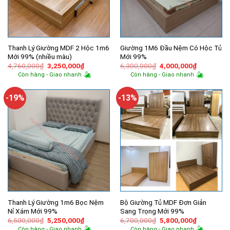
Thanh Lý Giường MDF 2 Hộc 1m6
Giường 1M6 Đầu Nệm Có Hộc Tủ
Mới 99% (nhiều màu)
Mới 99%
Giá
Giá
Giá
Giá
4,760,000
₫
3,250,000
₫
6,300,000
₫
4,000,000
₫
gốc
hiện
gốc
hiện
Còn hàng - Giao nhanh
Còn hàng - Giao nhanh
là:
tại
là:
tại
4,760,000₫.
là:
6,300,000₫.
là:
3,250,000₫.
4,000,000
-19%
-13%
Thanh Lý Giường 1m6 Bọc Nệm
Bộ Giường Tủ MDF Đơn Giản
Nỉ Xám Mới 99%
Sang Trọng Mới 99%
Giá
Giá
Giá
Giá
6,500,000
₫
5,250,000
₫
6,700,000
₫
5,800,000
₫
gốc
hiện
gốc
hiện
Còn hàng - Giao nhanh
Còn hàng - Giao nhanh