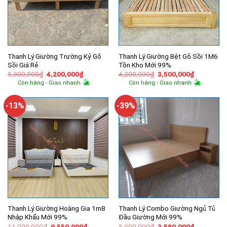
Thanh Lý Giường Trường Kỷ Gỗ
Thanh Lý Giường Bệt Gỗ Sồi 1M6
Sồi Giá Rẻ
Tồn Kho Mới 99%
Giá
Giá
Giá
Giá
5,300,000
₫
4,200,000
₫
4,200,000
₫
3,500,000
₫
gốc
hiện
gốc
hiện
Còn hàng - Giao nhanh
Còn hàng - Giao nhanh
là:
tại
là:
tại
5,300,000₫.
là:
4,200,000₫.
là:
4,200,000₫.
3,500,000
-13%
-39%
Thanh Lý Giường Hoàng Gia 1m8
Thanh Lý Combo Giường Ngủ Tủ
Nhập Khẩu Mới 99%
Đầu Giường Mới 99%
Giá
Giá
Giá
Giá
11,000,000
₫
9,550,000
₫
5,900,000
₫
3,580,000
₫