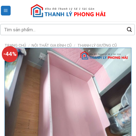
Skip
to
content
Tìm
kiếm:
TRANG CHỦ
/
NỘI THẤT GIA ĐÌNH CŨ
/
THANH LÝ GIƯỜNG CŨ
-44%