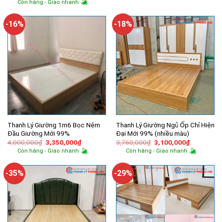
Còn hàng - Giao nhanh
9,600,000₫.
là:
là:
tại
6,050,000
8,800,000₫.
là:
6,500,000₫.
-16%
-18%
Thanh Lý Giường 1m6 Bọc Nệm
Thanh Lý Giường Ngủ Ốp Chỉ Hiện
Đầu Giường Mới 99%
Đại Mới 99% (nhiều màu)
Giá
Giá
Giá
Giá
4,000,000
₫
3,350,000
₫
3,760,000
₫
3,100,000
₫
gốc
hiện
gốc
hiện
Còn hàng - Giao nhanh
Còn hàng - Giao nhanh
là:
tại
là:
tại
4,000,000₫.
là:
3,760,000₫.
là:
3,350,000₫.
3,100,000
-35%
-29%