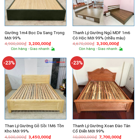
Giường 1m4 Bọc Da Sang Trọng
Thanh Lý Giường Ngủ MDF 1m6
Mới 99%
Có Hộc Mới 99% (nhều màu)
Giá
Giá
Giá
Giá
4,900,000
₫
3,200,000
₫
4,670,000
₫
3,300,000
₫
gốc
hiện
gốc
hiện
Còn hàng - Giao nhanh
Còn hàng - Giao nhanh
là:
tại
là:
tại
4,900,000₫.
là:
4,670,000₫.
là:
3,200,000₫.
3,300,000
-23%
-23%
Than Lý Giường Gỗ Sồi 1M6 Tồn
Thanh Lý Giường Xoan Đào Tân
Kho Mới 99%
Cổ Điển Mới 99%
Giá
Giá
Giá
Giá
4,500,000
₫
3,450,000
₫
10,000,000
₫
7,700,000
₫