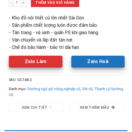
Giường Ngủ Gỗ MDF Kèm 2 Hộc Màu Hồng Cũ số lượng
2,150,000₫.
là:
THÊM VÀO GIỎ HÀNG
1,200,00
- Kho đồ nội thất cũ lớn nhất Sài Gòn.
- Sản phẩm chất lượng luôn được đảm bảo.
- Tân trang - vệ sinh - quấn PE khi giao hàng.
- Vận chuyển và lắp đặt tận nơi.
- Chế độ bảo hành - bảo trì dài hạn
Zalo Lâm
Zalo Hoà
SKU:
GC148-2
Danh mục:
Giường ngủ gỗ công nghiệp cũ
,
GN cũ
,
Thanh Lý Giường
Cũ
XEM CHI TIẾT
XEM THÊM MẪU