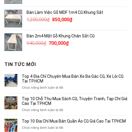
gốc
hiện
là:
tại
Bàn Làm Việc Gỗ MDF 1m4 Cũ Khung Sắt
2,750,000₫.
là:
Giá
Giá
1,200,000
₫
850,000
₫
2,000,000₫.
gốc
hiện
là:
tại
Bàn 2m4 Mặt Gỗ Khung Chân Sắt Cũ
1,200,000₫.
là:
Giá
Giá
940,000
₫
700,000
₫
850,000₫.
gốc
hiện
là:
tại
940,000₫.
là:
TIN TỨC MỚI
700,000₫.
Top 4 Địa Chỉ Chuyên Mua Bán Xe Ba Gác Cũ, Xe Lôi Cũ
Tại TP.HCM
ở
Chức năng bình luận bị tắt
Top
4
Top 10 Chỗ Thu Mua Sách Cũ, Truyện Tranh, Tạp Chí Giá
Địa
Cao Tại TPHCM
Chỉ
ở
Chức năng bình luận bị tắt
Chuyên
Top
Mua
10
Top 10 Địa Chỉ Mua Bán Quần Áo Cũ Giá Cao Tại TPHCM
Bán
Chỗ
Xe
ở
Chức năng bình luận bị tắt
Thu