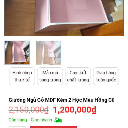
Hình chụp
Mẫu mã
Cam kết
Giao hàng
thực tế
sang trọng
chất lượng
toàn quốc
Giường Ngủ Gỗ MDF Kèm 2 Hộc Màu Hồng Cũ
Giá
Giá
2,150,000
₫
1,200,000
₫
gốc
hiện
Còn hàng - Giao nhanh
là:
tại