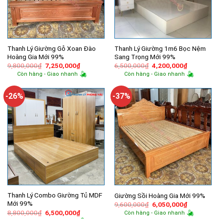
Thanh Lý Giường Gỗ Xoan Đào
Thanh Lý Giường 1m6 Bọc Nệm
Hoàng Gia Mới 99%
Sang Trọng Mới 99%
Giá
Giá
Giá
Giá
9,800,000
₫
7,250,000
₫
6,500,000
₫
4,200,000
₫
gốc
hiện
gốc
hiện
Còn hàng - Giao nhanh
Còn hàng - Giao nhanh
là:
tại
là:
tại
9,800,000₫.
là:
6,500,000₫.
là:
7,250,000₫.
4,200,000
-26%
-37%
Thanh Lý Combo Giường Tủ MDF
Giường Sồi Hoàng Gia Mới 99%
Mới 99%
Giá
Giá
9,600,000
₫
6,050,000
₫
gốc
hiện
Giá
Giá
8,800,000
₫
6,500,000
₫
Còn hàng - Giao nhanh
là:
tại
gốc
hiện