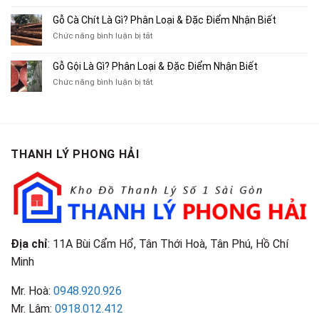
Ba
Top
Mua
Gác
10
Gỗ Cà Chít Là Gì? Phân Loại & Đặc Điểm Nhận Biết
Sách
Cũ,
Địa
Cũ,
ở
Chức năng bình luận bị tắt
Xe
Chỉ
Truyện
Gỗ
Lôi
Mua
Tranh,
Cà
Cũ
Bán
Gỗ Gội Là Gì? Phân Loại & Đặc Điểm Nhận Biết
Tạp
Chít
Tại
Quần
Chí
ở
Chức năng bình luận bị tắt
Là
TP.HCM
Áo
Giá
Gỗ
Gì?
Cũ
Cao
Gội
Phân
Giá
Tại
Là
Loại
Cao
TPHCM
Gì?
&
Tại
Phân
Đặc
TPHCM
THANH LÝ PHONG HẢI
Loại
Điểm
&
Nhận
Đặc
Biết
Điểm
Nhận
Biết
Địa chỉ
: 11A Bùi Cẩm Hổ, Tân Thới Hoà, Tân Phú, Hồ Chí
Minh
Mr. Hoà:
0948.920.926
Mr. Lâm:
0918.012.412