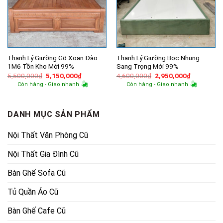
Thanh Lý Giường Gỗ Xoan Đào
Thanh Lý Giường Bọc Nhung
1M6 Tồn Kho Mới 99%
Sang Trọng Mới 99%
Giá
Giá
Giá
Giá
5,500,000
₫
5,150,000
₫
4,600,000
₫
2,950,000
₫
gốc
hiện
gốc
hiện
Còn hàng - Giao nhanh
Còn hàng - Giao nhanh
là:
tại
là:
tại
5,500,000₫.
là:
4,600,000₫.
là:
5,150,000₫.
2,950,000
DANH MỤC SẢN PHẨM
Nội Thất Văn Phòng Cũ
Nội Thất Gia Đình Cũ
Bàn Ghế Sofa Cũ
Tủ Quần Áo Cũ
Bàn Ghế Cafe Cũ