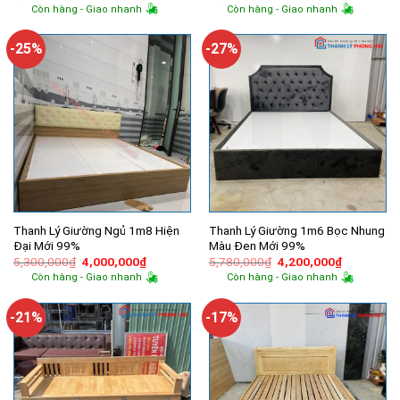
gốc
hiện
gốc
hiện
Còn hàng - Giao nhanh
Còn hàng - Giao nhanh
là:
tại
là:
tại
4,500,000₫.
là:
10,000,000₫.
là:
3,450,000₫.
7,700,00
-25%
-27%
Thanh Lý Giường Ngủ 1m8 Hiện
Thanh Lý Giường 1m6 Bọc Nhung
Đại Mới 99%
Màu Đen Mới 99%
Giá
Giá
Giá
Giá
5,300,000
₫
4,000,000
₫
5,780,000
₫
4,200,000
₫
gốc
hiện
gốc
hiện
Còn hàng - Giao nhanh
Còn hàng - Giao nhanh
là:
tại
là:
tại
5,300,000₫.
là:
5,780,000₫.
là:
4,000,000₫.
4,200,000
-21%
-17%