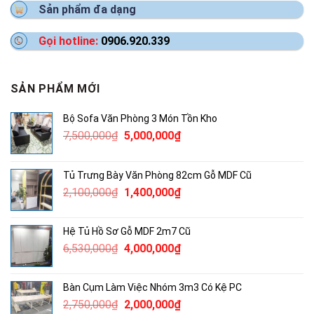
Sản phẩm đa dạng
Gọi hotline:
0906.920.339
SẢN PHẨM MỚI
Bộ Sofa Văn Phòng 3 Món Tồn Kho
Giá
Giá
7,500,000
₫
5,000,000
₫
gốc
hiện
là:
tại
Tủ Trưng Bày Văn Phòng 82cm Gỗ MDF Cũ
7,500,000₫.
là:
Giá
Giá
2,100,000
₫
1,400,000
₫
5,000,000₫.
gốc
hiện
là:
tại
Hệ Tủ Hồ Sơ Gỗ MDF 2m7 Cũ
2,100,000₫.
là:
Giá
Giá
6,530,000
₫
4,000,000
₫
1,400,000₫.
gốc
hiện
là:
tại
Bàn Cụm Làm Việc Nhóm 3m3 Có Kệ PC
6,530,000₫.
là:
Giá
Giá
2,750,000
₫
2,000,000
₫
4,000,000₫.