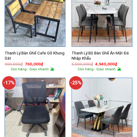
Thanh Lý Bàn Ghế Cafe Gỗ Khung
Thanh Lý Bộ Bàn Ghế Ăn Mặt Đá
Sắt
Nhập Khẩu
Giá
Giá
Giá
Giá
900,000
₫
760,000
₫
5,500,000
₫
4,940,000
₫
gốc
hiện
gốc
hiện
Còn hàng - Giao nhanh
Còn hàng - Giao nhanh
là:
tại
là:
tại
900,000₫.
là:
5,500,000₫.
là:
760,000₫.
4,940,000
-17%
-25%