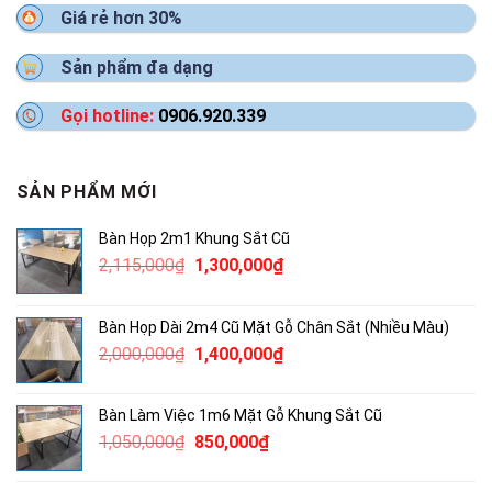
Giá rẻ hơn 30%
Sản phẩm đa dạng
Gọi hotline:
0906.920.339
SẢN PHẨM MỚI
Bàn Họp 2m1 Khung Sắt Cũ
Giá
Giá
2,115,000
₫
1,300,000
₫
gốc
hiện
là:
tại
Bàn Họp Dài 2m4 Cũ Mặt Gỗ Chân Sắt (Nhiều Màu)
2,115,000₫.
là:
Giá
Giá
2,000,000
₫
1,400,000
₫
1,300,000₫.
gốc
hiện
là:
tại
Bàn Làm Việc 1m6 Mặt Gỗ Khung Sắt Cũ
2,000,000₫.
là:
Giá
Giá
1,050,000
₫
850,000
₫
1,400,000₫.
gốc
hiện
là:
tại