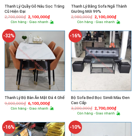
Thanh Lý Quầy Gỗ Nâu Sọc Trắng
Thanh Lý Băng Sofa Ngã Thành
Cũ Hiện Đại
Giường Mới 99%
Giá
Giá
Giá
Giá
2,700,000
₫
2,100,000
₫
2,980,000
₫
2,100,000
₫
gốc
hiện
gốc
hiện
Còn hàng - Giao nhanh
Còn hàng - Giao nhanh
là:
tại
là:
tại
2,700,000₫.
là:
2,980,000₫.
là:
2,100,000₫.
2,100,000
-32%
-16%
Bộ Sofa Bed Bọc Simili Màu Đen
Thanh Lý Bộ Bàn Ăn Mặt Đá 4 Ghế
Cao Cấp
Giá
Giá
9,000,000
₫
6,100,000
₫
gốc
hiện
Giá
Giá
3,200,000
₫
2,700,000
₫
Còn hàng - Giao nhanh
là:
tại
gốc
hiện
Còn hàng - Giao nhanh
9,000,000₫.
là:
là:
tại
6,100,000₫.
3,200,000₫.
là:
2,700,000
-16%
-10%