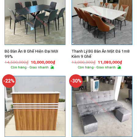
Bộ Bàn Ăn 8 Ghế Hiện Đại Mới
Thanh Lý Bộ Bàn Ăn Mặt Đá 1m8
99%
Kèm 9 Ghế
Giá
Giá
Giá
Giá
14,500,000
₫
10,000,000
₫
13,000,000
₫
11,080,000
₫
gốc
hiện
gốc
hiện
Còn hàng - Giao nhanh
Còn hàng - Giao nhanh
là:
tại
là:
tại
14,500,000₫.
là:
13,000,000₫.
là:
10,000,000₫.
11,080,
-22%
-30%