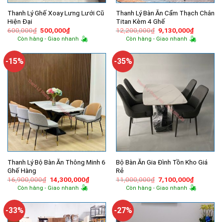
Thanh Lý Ghế Xoay Lưng Lưới Cũ
Thanh Lý Bàn Ăn Cẩm Thạch Chân
Hiện Đại
Titan Kèm 4 Ghế
Giá
Giá
Giá
Giá
600,000
₫
500,000
₫
12,200,000
₫
9,130,000
₫
gốc
hiện
gốc
hiện
Còn hàng - Giao nhanh
Còn hàng - Giao nhanh
là:
tại
là:
tại
600,000₫.
là:
12,200,000₫.
là:
500,000₫.
9,130,00
-15%
-35%
Thanh Lý Bộ Bàn Ăn Thông Minh 6
Bộ Bàn Ăn Gia Đình Tồn Kho Giá
Ghế Hàng
Rẻ
Giá
Giá
Giá
Giá
16,900,000
₫
14,300,000
₫
11,000,000
₫
7,100,000
₫
gốc
hiện
gốc
hiện
Còn hàng - Giao nhanh
Còn hàng - Giao nhanh
là:
tại
là:
tại
16,900,000₫.
là:
11,000,000₫.
là:
14,300,000₫.
7,100,00
-33%
-27%