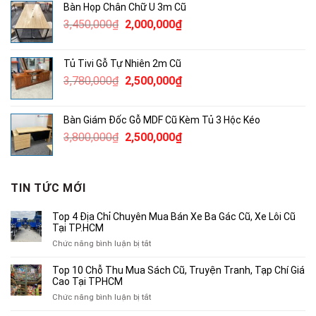
Bàn Họp Chân Chữ U 3m Cũ
1,050,000₫.
là:
Giá
Giá
3,450,000
₫
2,000,000
₫
850,000₫.
gốc
hiện
là:
tại
Tủ Tivi Gỗ Tự Nhiên 2m Cũ
3,450,000₫.
là:
Giá
Giá
3,780,000
₫
2,500,000
₫
2,000,000₫.
gốc
hiện
là:
tại
Bàn Giám Đốc Gỗ MDF Cũ Kèm Tủ 3 Hộc Kéo
3,780,000₫.
là:
Giá
Giá
3,800,000
₫
2,500,000
₫
2,500,000₫.
gốc
hiện
là:
tại
3,800,000₫.
là:
TIN TỨC MỚI
2,500,000₫.
Top 4 Địa Chỉ Chuyên Mua Bán Xe Ba Gác Cũ, Xe Lôi Cũ
Tại TP.HCM
ở
Chức năng bình luận bị tắt
Top
4
Top 10 Chỗ Thu Mua Sách Cũ, Truyện Tranh, Tạp Chí Giá
Địa
Cao Tại TPHCM
Chỉ
ở
Chức năng bình luận bị tắt
Chuyên
Top
Mua