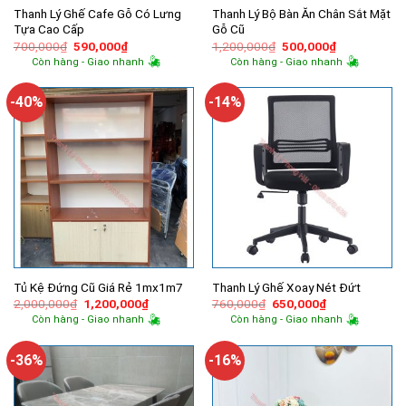
Thanh Lý Ghế Cafe Gỗ Có Lưng
Thanh Lý Bộ Bàn Ăn Chân Sắt Mặt
Tựa Cao Cấp
Gỗ Cũ
Giá
Giá
Giá
Giá
700,000
₫
590,000
₫
1,200,000
₫
500,000
₫
gốc
hiện
gốc
hiện
Còn hàng - Giao nhanh
Còn hàng - Giao nhanh
là:
tại
là:
tại
700,000₫.
là:
1,200,000₫.
là:
590,000₫.
500,000₫.
-40%
-14%
Tủ Kệ Đứng Cũ Giá Rẻ 1mx1m7
Thanh Lý Ghế Xoay Nét Đứt
Giá
Giá
Giá
Giá
2,000,000
₫
1,200,000
₫
760,000
₫
650,000
₫
gốc
hiện
gốc
hiện
Còn hàng - Giao nhanh
Còn hàng - Giao nhanh
là:
tại
là:
tại
2,000,000₫.
là:
760,000₫.
là:
1,200,000₫.
650,000₫.
-36%
-16%