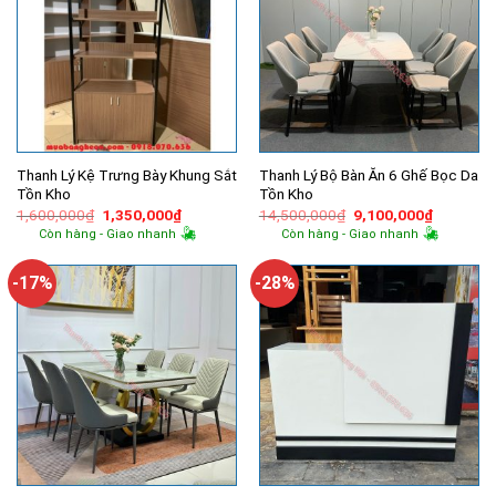
Thanh Lý Kệ Trưng Bày Khung Sắt
Thanh Lý Bộ Bàn Ăn 6 Ghế Bọc Da
Tồn Kho
Tồn Kho
Giá
Giá
Giá
Giá
1,600,000
₫
1,350,000
₫
14,500,000
₫
9,100,000
₫
gốc
hiện
gốc
hiện
Còn hàng - Giao nhanh
Còn hàng - Giao nhanh
là:
tại
là:
tại
1,600,000₫.
là:
14,500,000₫.
là:
1,350,000₫.
9,100,00
-17%
-28%