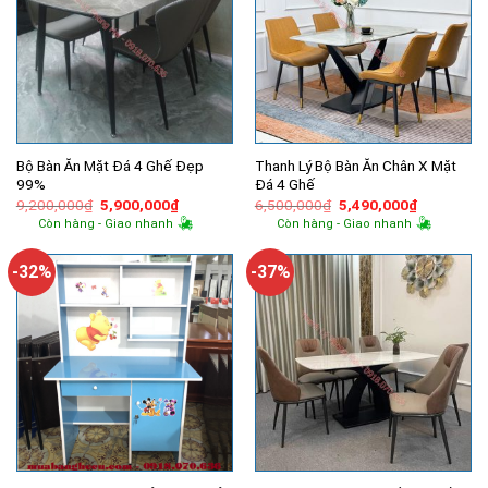
Bộ Bàn Ăn Mặt Đá 4 Ghế Đẹp
Thanh Lý Bộ Bàn Ăn Chân X Mặt
99%
Đá 4 Ghế
Giá
Giá
Giá
Giá
9,200,000
₫
5,900,000
₫
6,500,000
₫
5,490,000
₫
gốc
hiện
gốc
hiện
Còn hàng - Giao nhanh
Còn hàng - Giao nhanh
là:
tại
là:
tại
9,200,000₫.
là:
6,500,000₫.
là:
5,900,000₫.
5,490,000
-32%
-37%