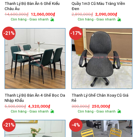
Thanh Lý Bộ Bàn Ăn 6 Ghế Kiểu
Quầy 1m3 Cũ Màu Trắng Viền
Châu Âu
Đen
Giá
Giá
Giá
Giá
14,600,000
₫
12,060,000
₫
2,890,000
₫
2,090,000
₫
gốc
hiện
gốc
hiện
Còn hàng - Giao nhanh
Còn hàng - Giao nhanh
là:
tại
là:
tại
14,600,000₫.
là:
2,890,000₫.
là:
12,060,000₫.
2,090,000
-21%
-17%
Thanh Lý Bộ Bàn Ăn 4 Ghế Bọc Da
Thanh Lý Ghế Chân Xoay Cũ Giá
Nhập Khẩu
Rẻ
Giá
Giá
Giá
Giá
5,500,000
₫
4,320,000
₫
300,000
₫
250,000
₫
gốc
hiện
gốc
hiện
Còn hàng - Giao nhanh
Còn hàng - Giao nhanh
là:
tại
là:
tại
5,500,000₫.
là:
300,000₫.
là:
4,320,000₫.
250,000₫.
-21%
-4%