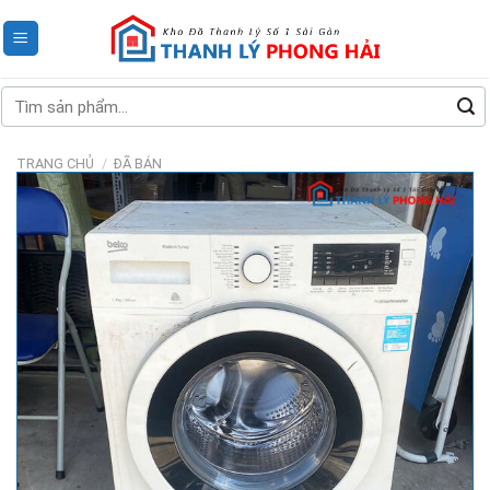
Skip
to
content
Tìm
kiếm:
TRANG CHỦ
/
ĐÃ BÁN