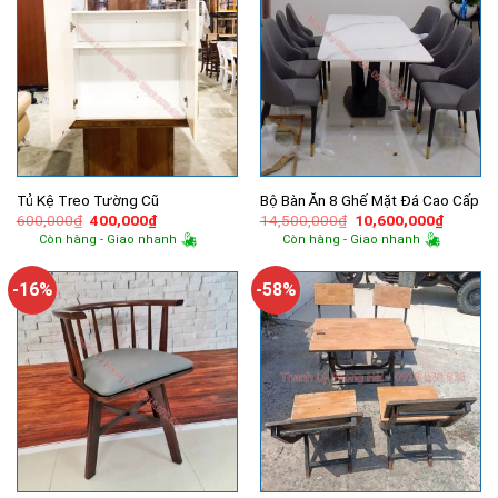
Tủ Kệ Treo Tường Cũ
Bộ Bàn Ăn 8 Ghế Mặt Đá Cao Cấp
Giá
Giá
Giá
Giá
600,000
₫
400,000
₫
14,500,000
₫
10,600,000
₫
gốc
hiện
gốc
hiện
Còn hàng - Giao nhanh
Còn hàng - Giao nhanh
là:
tại
là:
tại
600,000₫.
là:
14,500,000₫.
là:
400,000₫.
10,600,
-16%
-58%