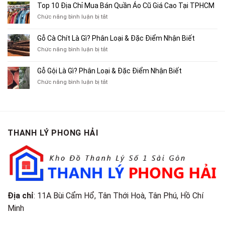
10
Top 10 Địa Chỉ Mua Bán Quần Áo Cũ Giá Cao Tại TPHCM
Bán
Chỗ
Xe
ở
Chức năng bình luận bị tắt
Thu
Ba
Top
Mua
Gác
10
Gỗ Cà Chít Là Gì? Phân Loại & Đặc Điểm Nhận Biết
Sách
Cũ,
Địa
Cũ,
ở
Chức năng bình luận bị tắt
Xe
Chỉ
Truyện
Gỗ
Lôi
Mua
Tranh,
Cà
Cũ
Bán
Gỗ Gội Là Gì? Phân Loại & Đặc Điểm Nhận Biết
Tạp
Chít
Tại
Quần
Chí
ở
Chức năng bình luận bị tắt
Là
TP.HCM
Áo
Giá
Gỗ
Gì?
Cũ
Cao
Gội
Phân
Giá
Tại
Là
Loại
Cao
TPHCM
Gì?
&
Tại
Phân
Đặc
TPHCM
THANH LÝ PHONG HẢI
Loại
Điểm
&
Nhận
Đặc
Biết
Điểm
Nhận
Biết
Địa chỉ
: 11A Bùi Cẩm Hổ, Tân Thới Hoà, Tân Phú, Hồ Chí
Minh