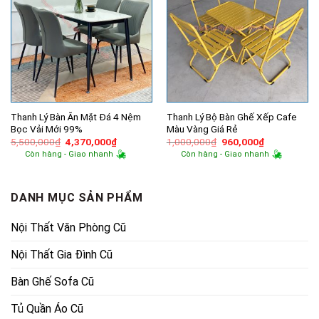
Thanh Lý Bàn Ăn Mặt Đá 4 Nệm
Thanh Lý Bộ Bàn Ghế Xếp Cafe
Bọc Vải Mới 99%
Màu Vàng Giá Rẻ
Giá
Giá
Giá
Giá
5,500,000
₫
4,370,000
₫
1,000,000
₫
960,000
₫
gốc
hiện
gốc
hiện
Còn hàng - Giao nhanh
Còn hàng - Giao nhanh
là:
tại
là:
tại
5,500,000₫.
là:
1,000,000₫.
là:
4,370,000₫.
960,000₫.
DANH MỤC SẢN PHẨM
Nội Thất Văn Phòng Cũ
Nội Thất Gia Đình Cũ
Bàn Ghế Sofa Cũ
Tủ Quần Áo Cũ