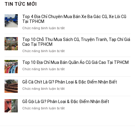
680,000₫.
là:
TIN TỨC MỚI
400,000₫.
Top 4 Địa Chỉ Chuyên Mua Bán Xe Ba Gác Cũ, Xe Lôi Cũ
Tại TP.HCM
ở
Chức năng bình luận bị tắt
Top
4
Top 10 Chỗ Thu Mua Sách Cũ, Truyện Tranh, Tạp Chí Giá
Địa
Cao Tại TPHCM
Chỉ
ở
Chức năng bình luận bị tắt
Chuyên
Top
Mua
10
Top 10 Địa Chỉ Mua Bán Quần Áo Cũ Giá Cao Tại TPHCM
Bán
Chỗ
Xe
ở
Chức năng bình luận bị tắt
Thu
Ba
Top
Mua
Gác
10
Gỗ Cà Chít Là Gì? Phân Loại & Đặc Điểm Nhận Biết
Sách
Cũ,
Địa
Cũ,
ở
Chức năng bình luận bị tắt
Xe
Chỉ
Truyện
Gỗ
Lôi
Mua
Tranh,
Cà
Cũ
Bán
Gỗ Gội Là Gì? Phân Loại & Đặc Điểm Nhận Biết
Tạp
Chít
Tại
Quần
Chí
ở
Chức năng bình luận bị tắt
Là
TP.HCM
Áo
Giá
Gỗ
Gì?
Cũ
Cao
Gội
Phân
Giá
Tại
Là
Loại
Cao
TPHCM
Gì?
&
Tại
Phân
Đặc