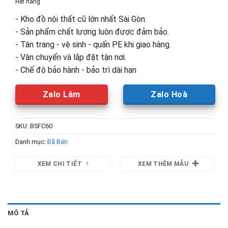
Hết hàng
3,600,000₫.
là:
- Kho đồ nội thất cũ lớn nhất Sài Gòn.
2,400,00
- Sản phẩm chất lượng luôn được đảm bảo.
- Tân trang - vệ sinh - quấn PE khi giao hàng.
- Vận chuyển và lắp đặt tận nơi.
- Chế độ bảo hành - bảo trì dài hạn
Zalo Lâm
Zalo Hoà
SKU:
BSFC60
Danh mục:
Đã Bán
XEM CHI TIẾT
XEM THÊM MẪU
MÔ TẢ