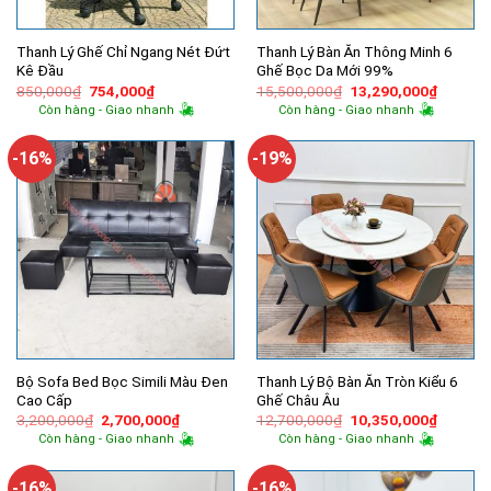
Thanh Lý Ghế Chỉ Ngang Nét Đứt
Thanh Lý Bàn Ăn Thông Minh 6
Kê Đầu
Ghế Bọc Da Mới 99%
Giá
Giá
Giá
Giá
850,000
₫
754,000
₫
15,500,000
₫
13,290,000
₫
gốc
hiện
gốc
hiện
Còn hàng - Giao nhanh
Còn hàng - Giao nhanh
là:
tại
là:
tại
850,000₫.
là:
15,500,000₫.
là:
754,000₫.
13,290,
-16%
-19%
Bộ Sofa Bed Bọc Simili Màu Đen
Thanh Lý Bộ Bàn Ăn Tròn Kiểu 6
Cao Cấp
Ghế Châu Âu
Giá
Giá
Giá
Giá
3,200,000
₫
2,700,000
₫
12,700,000
₫
10,350,000
₫
gốc
hiện
gốc
hiện
Còn hàng - Giao nhanh
Còn hàng - Giao nhanh
là:
tại
là:
tại
3,200,000₫.
là:
12,700,000₫.
là:
2,700,000₫.
10,350,
-16%
-16%