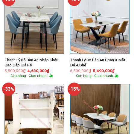
Thanh Lý Bộ Bàn Ăn Nhập Khẩu
Thanh Lý Bộ Bàn Ăn Chân X Mặt
Cao Cấp Giá Rẻ
Đá 4 Ghế
Giá
Giá
Giá
Giá
5,500,000
₫
4,630,000
₫
6,500,000
₫
5,490,000
₫
gốc
hiện
gốc
hiện
Còn hàng - Giao nhanh
Còn hàng - Giao nhanh
là:
tại
là:
tại
5,500,000₫.
là:
6,500,000₫.
là:
4,630,000₫.
5,490,000
-33%
-15%