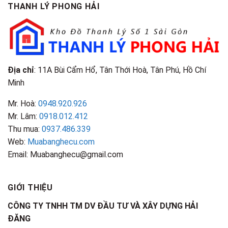
TPHCM
THANH LÝ PHONG HẢI
Loại
Điểm
&
Nhận
Đặc
Biết
Điểm
Nhận
Biết
Địa chỉ
: 11A Bùi Cẩm Hổ, Tân Thới Hoà, Tân Phú, Hồ Chí
Minh
Mr. Hoà:
0948.920.926
Mr. Lâm:
0918.012.412
Thu mua:
0937.486.339
Web:
Muabanghecu.com
Email: Muabanghecu@gmail.com
GIỚI THIỆU
CÔNG TY TNHH TM DV ĐẦU TƯ VÀ XÂY DỰNG HẢI
ĐĂNG