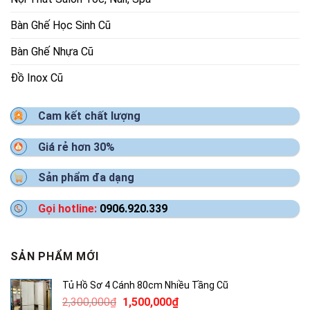
Bàn Ghế Học Sinh Cũ
Bàn Ghế Nhựa Cũ
Đồ Inox Cũ
Cam kết chất lượng
Giá rẻ hơn 30%
Sản phẩm đa dạng
Gọi hotline:
0906.920.339
SẢN PHẨM MỚI
Tủ Hồ Sơ 4 Cánh 80cm Nhiều Tầng Cũ
Giá
Giá
2,300,000
₫
1,500,000
₫