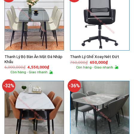
Thanh Lý Bộ Bàn Ăn Mặt Đá Nhập
Thanh Lý Ghế Xoay Nét Đứt
Khẩu
Giá
Giá
760,000
₫
650,000
₫
gốc
hiện
Giá
Giá
6,000,000
₫
4,550,000
₫
Còn hàng - Giao nhanh
là:
tại
gốc
hiện
Còn hàng - Giao nhanh
760,000₫.
là:
là:
tại
650,000₫.
6,000,000₫.
là:
4,550,000₫.
-32%
-36%