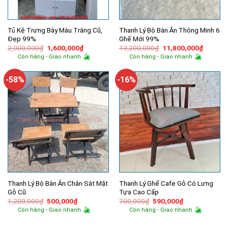
Tủ Kệ Trưng Bày Màu Trắng Cũ,
Thanh Lý Bộ Bàn Ăn Thông Minh 6
Đẹp 99%
Ghế Mới 99%
Giá
Giá
Giá
Giá
2,000,000
₫
1,600,000
₫
13,200,000
₫
11,800,000
₫
gốc
hiện
gốc
hiện
Còn hàng - Giao nhanh
Còn hàng - Giao nhanh
là:
tại
là:
tại
2,000,000₫.
là:
13,200,000₫.
là:
1,600,000₫.
11,800,
-58%
-16%
Thanh Lý Bộ Bàn Ăn Chân Sắt Mặt
Thanh Lý Ghế Cafe Gỗ Có Lưng
Gỗ Cũ
Tựa Cao Cấp
Giá
Giá
Giá
Giá
1,200,000
₫
500,000
₫
700,000
₫
590,000
₫
gốc
hiện
gốc
hiện
Còn hàng - Giao nhanh
Còn hàng - Giao nhanh
là:
tại
là:
tại
1,200,000₫.
là:
700,000₫.
là:
500,000₫.
590,000₫.