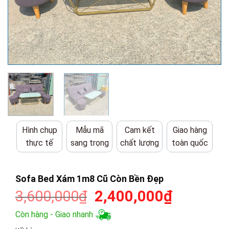
Hình chụp
Mẫu mã
Cam kết
Giao hàng
thực tế
sang trọng
chất lượng
toàn quốc
Sofa Bed Xám 1m8 Cũ Còn Bền Đẹp
Giá
Giá
3,600,000
₫
2,400,000
₫
gốc
hiện
Còn hàng - Giao nhanh
là:
tại