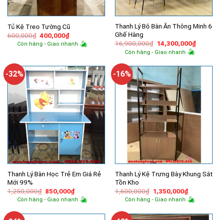
Thanh Lý Bộ Bàn Ăn Thông Minh 6
Tủ Kệ Treo Tường Cũ
Ghế Hàng
Giá
Giá
600,000
₫
400,000
₫
gốc
hiện
Giá
Giá
16,900,000
₫
14,300,000
₫
Còn hàng - Giao nhanh
là:
tại
gốc
hiện
Còn hàng - Giao nhanh
600,000₫.
là:
là:
tại
400,000₫.
16,900,000₫.
là:
14,300,
-32%
-16%
Thanh Lý Bàn Học Trẻ Em Giá Rẻ
Thanh Lý Kệ Trưng Bày Khung Sắt
Mới 99%
Tồn Kho
Giá
Giá
Giá
Giá
1,250,000
₫
850,000
₫
1,600,000
₫
1,350,000
₫
gốc
hiện
gốc
hiện
Còn hàng - Giao nhanh
Còn hàng - Giao nhanh
là:
tại
là:
tại
1,250,000₫.
là:
1,600,000₫.
là:
850,000₫.
1,350,000