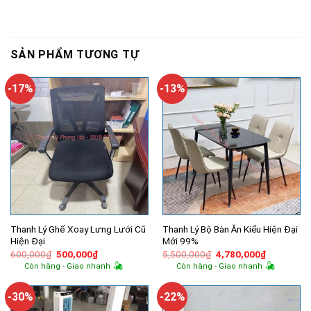
SẢN PHẨM TƯƠNG TỰ
-17%
-13%
Thanh Lý Ghế Xoay Lưng Lưới Cũ
Thanh Lý Bộ Bàn Ăn Kiểu Hiện Đại
Hiện Đại
Mới 99%
Giá
Giá
Giá
Giá
600,000
₫
500,000
₫
5,500,000
₫
4,780,000
₫
gốc
hiện
gốc
hiện
Còn hàng - Giao nhanh
Còn hàng - Giao nhanh
là:
tại
là:
tại
600,000₫.
là:
5,500,000₫.
là:
500,000₫.
4,780,000
-30%
-22%