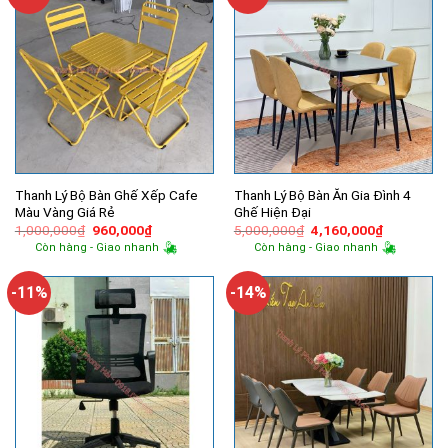
Thanh Lý Bộ Bàn Ghế Xếp Cafe
Thanh Lý Bộ Bàn Ăn Gia Đình 4
Màu Vàng Giá Rẻ
Ghế Hiện Đại
Giá
Giá
Giá
Giá
1,000,000
₫
960,000
₫
5,000,000
₫
4,160,000
₫
gốc
hiện
gốc
hiện
Còn hàng - Giao nhanh
Còn hàng - Giao nhanh
là:
tại
là:
tại
1,000,000₫.
là:
5,000,000₫.
là:
960,000₫.
4,160,000
-11%
-14%