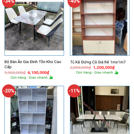
-34%
-40%
Bộ Bàn Ăn Gia Đình Tồn Kho Cao
Tủ Kệ Đứng Cũ Giá Rẻ 1mx1m7
Cấp
Giá
Giá
2,000,000
₫
1,200,000
₫
gốc
hiện
Giá
Giá
9,300,000
₫
6,100,000
₫
Còn hàng - Giao nhanh
là:
tại
gốc
hiện
Còn hàng - Giao nhanh
2,000,000₫.
là:
là:
tại
1,200,000
9,300,000₫.
là:
6,100,000₫.
-20%
-11%