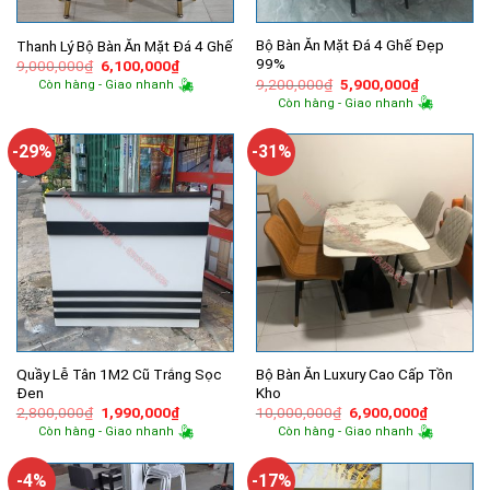
Bộ Bàn Ăn Mặt Đá 4 Ghế Đẹp
Thanh Lý Bộ Bàn Ăn Mặt Đá 4 Ghế
99%
Giá
Giá
9,000,000
₫
6,100,000
₫
gốc
hiện
Giá
Giá
9,200,000
₫
5,900,000
₫
Còn hàng - Giao nhanh
là:
tại
gốc
hiện
Còn hàng - Giao nhanh
9,000,000₫.
là:
là:
tại
6,100,000₫.
9,200,000₫.
là:
5,900,000
-29%
-31%
Quầy Lễ Tân 1M2 Cũ Trắng Sọc
Bộ Bàn Ăn Luxury Cao Cấp Tồn
Đen
Kho
Giá
Giá
Giá
Giá
2,800,000
₫
1,990,000
₫
10,000,000
₫
6,900,000
₫
gốc
hiện
gốc
hiện
Còn hàng - Giao nhanh
Còn hàng - Giao nhanh
là:
tại
là:
tại
2,800,000₫.
là:
10,000,000₫.
là:
1,990,000₫.
6,900,00
-4%
-17%