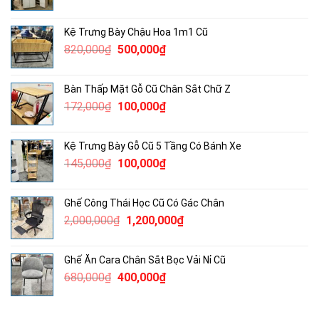
gốc
hiện
là:
tại
Kệ Trưng Bày Chậu Hoa 1m1 Cũ
2,300,000₫.
là:
Giá
Giá
820,000
₫
500,000
₫
1,500,000₫.
gốc
hiện
là:
tại
Bàn Thấp Mặt Gỗ Cũ Chân Sắt Chữ Z
820,000₫.
là:
Giá
Giá
172,000
₫
100,000
₫
500,000₫.
gốc
hiện
là:
tại
Kệ Trưng Bày Gỗ Cũ 5 Tầng Có Bánh Xe
172,000₫.
là:
Giá
Giá
145,000
₫
100,000
₫
100,000₫.
gốc
hiện
là:
tại
Ghế Công Thái Học Cũ Có Gác Chân
145,000₫.
là:
Giá
Giá
2,000,000
₫
1,200,000
₫
100,000₫.
gốc
hiện
là:
tại
Ghế Ăn Cara Chân Sắt Bọc Vải Nỉ Cũ
2,000,000₫.
là:
Giá
Giá
680,000
₫
400,000
₫
1,200,000₫.
gốc
hiện
là:
tại