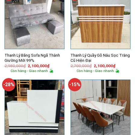
Thanh Lý Băng Sofa Ngã Thành
Thanh Lý Quầy Gỗ Nâu Sọc Trắng
Giường Mới 99%
Cũ Hiện Đại
Giá
Giá
Giá
Giá
2,980,000
₫
2,100,000
₫
2,700,000
₫
2,100,000
₫
gốc
hiện
gốc
hiện
Còn hàng - Giao nhanh
Còn hàng - Giao nhanh
là:
tại
là:
tại
2,980,000₫.
là:
2,700,000₫.
là:
2,100,000₫.
2,100,000
-28%
-15%