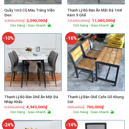
Quầy 1m3 Cũ Màu Trắng Viền
Thanh Lý Bộ Bàn Ăn Mặt Đá 1m8
Đen
Kèm 9 Ghế
Giá
Giá
Giá
Giá
2,890,000
₫
2,090,000
₫
13,000,000
₫
11,080,000
₫
gốc
hiện
gốc
hiện
Còn hàng - Giao nhanh
Còn hàng - Giao nhanh
là:
tại
là:
tại
2,890,000₫.
là:
13,000,000₫.
là:
2,090,000₫.
11,080,
-10%
-16%
Thanh Lý Bộ Bàn Ghế Ăn Mặt Đá
Thanh Lý Bàn Ghế Cafe Gỗ Khung
Nhập Khẩu
Sắt
Giá
Giá
Giá
Giá
5,500,000
₫
4,940,000
₫
900,000
₫
760,000
₫
gốc
hiện
gốc
hiện
Còn hàng - Giao nhanh
Còn hàng - Giao nhanh
là:
tại
là:
tại
5,500,000₫.
là:
900,000₫.
là:
4,940,000₫.
760,000₫.
-24%
-14%