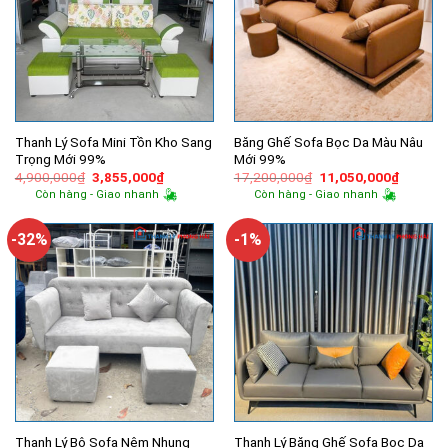
Thanh Lý Sofa Mini Tồn Kho Sang
Băng Ghế Sofa Bọc Da Màu Nâu
Trọng Mới 99%
Mới 99%
Giá
Giá
Giá
Giá
4,900,000
₫
3,855,000
₫
17,200,000
₫
11,050,000
₫
gốc
hiện
gốc
hiện
Còn hàng - Giao nhanh
Còn hàng - Giao nhanh
là:
tại
là:
tại
4,900,000₫.
là:
17,200,000₫.
là:
3,855,000₫.
11,050,
-32%
-1%
Thanh Lý Bộ Sofa Nệm Nhung
Thanh Lý Băng Ghế Sofa Bọc Da