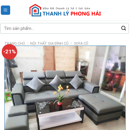
Skip
to
content
Tìm
kiếm:
TRANG CHỦ
/
NỘI THẤT GIA ĐÌNH CŨ
/
SOFA CŨ
-21%