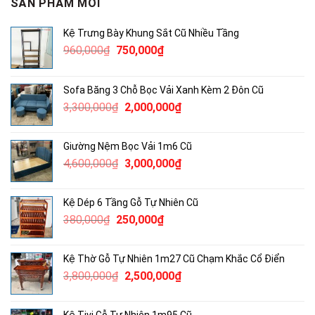
SẢN PHẨM MỚI
Kệ Trưng Bày Khung Sắt Cũ Nhiều Tầng
Giá
Giá
960,000
₫
750,000
₫
gốc
hiện
là:
tại
Sofa Băng 3 Chỗ Bọc Vải Xanh Kèm 2 Đôn Cũ
960,000₫.
là:
Giá
Giá
3,300,000
₫
2,000,000
₫
750,000₫.
gốc
hiện
là:
tại
Giường Nệm Bọc Vải 1m6 Cũ
3,300,000₫.
là:
Giá
Giá
4,600,000
₫
3,000,000
₫
2,000,000₫.
gốc
hiện
là:
tại
Kệ Dép 6 Tầng Gỗ Tự Nhiên Cũ
4,600,000₫.
là:
Giá
Giá
380,000
₫
250,000
₫
3,000,000₫.
gốc
hiện
là:
tại
Kệ Thờ Gỗ Tự Nhiên 1m27 Cũ Chạm Khắc Cổ Điển
380,000₫.
là:
Giá
Giá
3,800,000
₫
2,500,000
₫
250,000₫.
gốc
hiện
là:
tại
Kệ Tivi Gỗ Tự Nhiên 1m95 Cũ