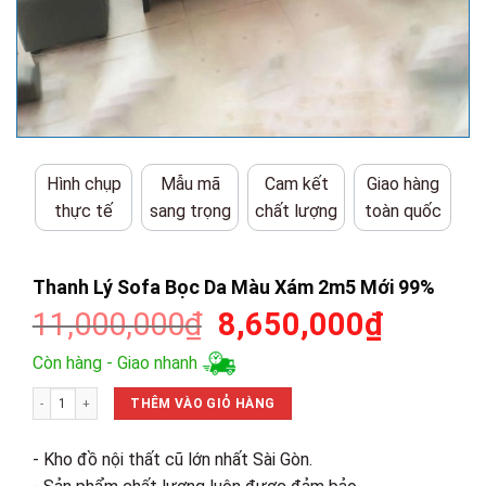
Hình chụp
Mẫu mã
Cam kết
Giao hàng
thực tế
sang trọng
chất lượng
toàn quốc
Thanh Lý Sofa Bọc Da Màu Xám 2m5 Mới 99%
Giá
Giá
11,000,000
₫
8,650,000
₫
gốc
hiện
Còn hàng - Giao nhanh
là:
tại
Thanh Lý Sofa Bọc Da Màu Xám 2m5 Mới 99% số lượng
11,000,000₫.
là:
THÊM VÀO GIỎ HÀNG
8,650,0
- Kho đồ nội thất cũ lớn nhất Sài Gòn.