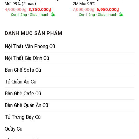
Mới 99% (2 màu)
2M Mới 99%
Giá
Giá
Giá
Giá
4,900,000
₫
3,350,000
₫
7,000,000
₫
6,950,000
₫
gốc
hiện
gốc
hiện
Còn hàng - Giao nhanh
Còn hàng - Giao nhanh
là:
tại
là:
tại
4,900,000₫.
là:
7,000,000₫.
là:
3,350,000₫.
6,950,000
DANH MỤC SẢN PHẨM
Nội Thất Văn Phòng Cũ
Nội Thất Gia Đình Cũ
Bàn Ghế Sofa Cũ
Tủ Quần Áo Cũ
Bàn Ghế Cafe Cũ
Bàn Ghế Quán Ăn Cũ
Tủ Trưng Bày Cũ
Quầy Cũ