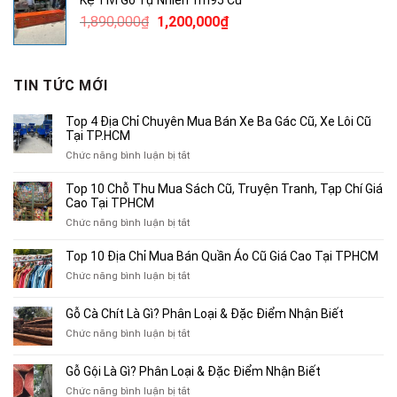
3,800,000₫.
là:
Giá
Giá
1,890,000
₫
1,200,000
₫
2,500,000₫.
gốc
hiện
là:
tại
1,890,000₫.
là:
TIN TỨC MỚI
1,200,000₫.
Top 4 Địa Chỉ Chuyên Mua Bán Xe Ba Gác Cũ, Xe Lôi Cũ
Tại TP.HCM
ở
Chức năng bình luận bị tắt
Top
4
Top 10 Chỗ Thu Mua Sách Cũ, Truyện Tranh, Tạp Chí Giá
Địa
Cao Tại TPHCM
Chỉ
ở
Chức năng bình luận bị tắt
Chuyên
Top
Mua
10
Top 10 Địa Chỉ Mua Bán Quần Áo Cũ Giá Cao Tại TPHCM
Bán
Chỗ
Xe
ở
Chức năng bình luận bị tắt
Thu
Ba
Top
Mua
Gác
10
Gỗ Cà Chít Là Gì? Phân Loại & Đặc Điểm Nhận Biết
Sách
Cũ,
Địa
Cũ,
ở
Chức năng bình luận bị tắt
Xe
Chỉ
Truyện
Gỗ
Lôi
Mua
Tranh,
Cà
Cũ
Bán
Gỗ Gội Là Gì? Phân Loại & Đặc Điểm Nhận Biết
Tạp
Chít
Tại
Quần
Chí
ở
Chức năng bình luận bị tắt
Là
TP.HCM
Áo