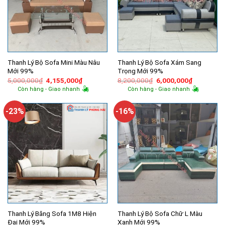
Thanh Lý Bộ Sofa Mini Màu Nâu
Thanh Lý Bộ Sofa Xám Sang
Mới 99%
Trọng Mới 99%
Giá
Giá
Giá
Giá
5,000,000
₫
4,155,000
₫
8,200,000
₫
6,000,000
₫
gốc
hiện
gốc
hiện
Còn hàng - Giao nhanh
Còn hàng - Giao nhanh
là:
tại
là:
tại
5,000,000₫.
là:
8,200,000₫.
là:
4,155,000₫.
6,000,000
-23%
-16%
Thanh Lý Băng Sofa 1M8 Hiện
Thanh Lý Bộ Sofa Chữ L Màu
Đại Mới 99%
Xanh Mới 99%