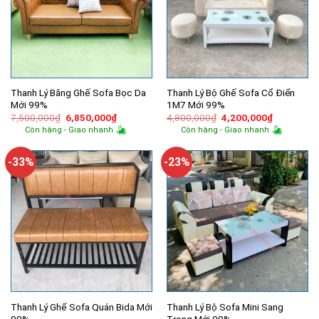
Thanh Lý Băng Ghế Sofa Bọc Da
Thanh Lý Bộ Ghế Sofa Cổ Điển
Mới 99%
1M7 Mới 99%
Giá
Giá
Giá
Giá
7,500,000
₫
6,850,000
₫
4,800,000
₫
4,200,000
₫
gốc
hiện
gốc
hiện
Còn hàng - Giao nhanh
Còn hàng - Giao nhanh
là:
tại
là:
tại
7,500,000₫.
là:
4,800,000₫.
là:
6,850,000₫.
4,200,000
-33%
-23%
Thanh Lý Ghế Sofa Quán Bida Mới
Thanh Lý Bộ Sofa Mini Sang
99%
Trọng Mới 99%