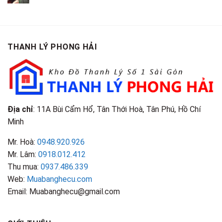
Giá
Gỗ
Gì?
Cũ
Cao
Gội
Phân
Giá
Tại
Là
Loại
Cao
TPHCM
Gì?
&
Tại
Phân
Đặc
TPHCM
THANH LÝ PHONG HẢI
Loại
Điểm
&
Nhận
Đặc
Biết
Điểm
Nhận
Biết
Địa chỉ
: 11A Bùi Cẩm Hổ, Tân Thới Hoà, Tân Phú, Hồ Chí
Minh
Mr. Hoà:
0948.920.926
Mr. Lâm:
0918.012.412
Thu mua:
0937.486.339
Web:
Muabanghecu.com
Email: Muabanghecu@gmail.com