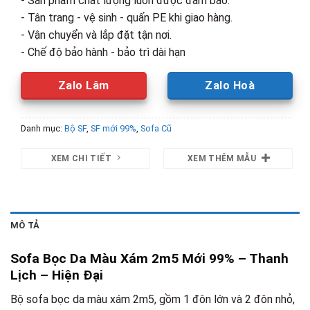
- Sản phẩm chất lượng luôn được đảm bảo.
- Tân trang - vệ sinh - quấn PE khi giao hàng.
- Vận chuyển và lắp đặt tận nơi.
- Chế độ bảo hành - bảo trì dài hạn
Zalo Lâm
Zalo Hoà
Danh mục:
Bộ SF
,
SF mới 99%
,
Sofa Cũ
XEM CHI TIẾT
XEM THÊM MẪU
MÔ TẢ
Sofa Bọc Da Màu Xám 2m5 Mới 99% – Thanh
Lịch – Hiện Đại
Bộ sofa bọc da màu xám 2m5, gồm 1 đôn lớn và 2 đôn nhỏ,