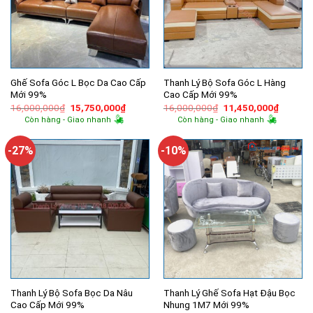
Ghế Sofa Góc L Bọc Da Cao Cấp
Thanh Lý Bộ Sofa Góc L Hàng
Mới 99%
Cao Cấp Mới 99%
Giá
Giá
Giá
Giá
16,000,000
₫
15,750,000
₫
16,000,000
₫
11,450,000
₫
gốc
hiện
gốc
hiện
Còn hàng - Giao nhanh
Còn hàng - Giao nhanh
là:
tại
là:
tại
16,000,000₫.
là:
16,000,000₫.
là:
15,750,000₫.
11,450,
-27%
-10%
Thanh Lý Bộ Sofa Bọc Da Nâu
Thanh Lý Ghế Sofa Hạt Đậu Bọc
Cao Cấp Mới 99%
Nhung 1M7 Mới 99%