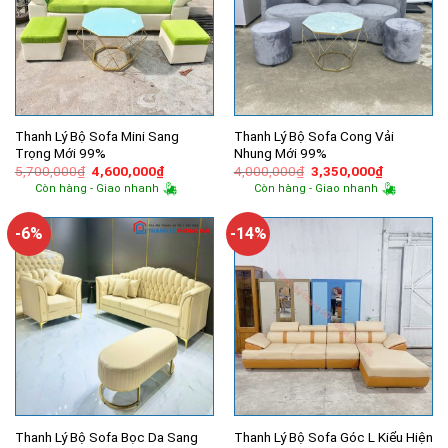
Thanh Lý Bộ Sofa Mini Sang
Thanh Lý Bộ Sofa Cong Vải
Trọng Mới 99%
Nhung Mới 99%
Giá
Giá
Giá
Giá
5,700,000
₫
4,600,000
₫
4,000,000
₫
3,350,000
₫
gốc
hiện
gốc
hiện
Còn hàng - Giao nhanh
Còn hàng - Giao nhanh
là:
tại
là:
tại
5,700,000₫.
là:
4,000,000₫.
là:
4,600,000₫.
3,350,000
-6%
-14%
Thanh Lý Bộ Sofa Bọc Da Sang
Thanh Lý Bộ Sofa Góc L Kiểu Hiện