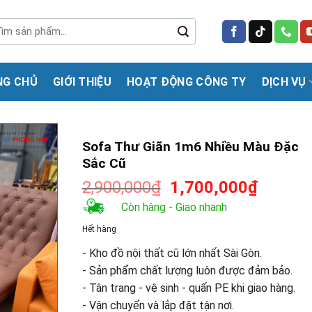
m
m:
NG CHỦ
GIỚI THIỆU
HOẠT ĐỘNG CÔNG TY
DỊCH VỤ
Sofa Thư Giãn 1m6 Nhiều Màu Đặc
Sắc Cũ
Giá
Giá
2,900,000
₫
1,700,000
₫
gốc
hiện
Còn hàng - Giao nhanh
là:
tại
Hết hàng
2,900,000₫.
là:
1,700,0
- Kho đồ nội thất cũ lớn nhất Sài Gòn.
- Sản phẩm chất lượng luôn được đảm bảo.
- Tân trang - vệ sinh - quấn PE khi giao hàng.
- Vận chuyển và lắp đặt tận nơi.