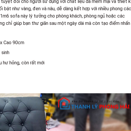
tuyệt đối cho người sử dụng với chất liệu da mềm mại và thiết 
i bật như vàng, đen và nâu, dễ dàng kết hợp với nhiều phong cá
g 1m6 sofa này lý tưởng cho phòng khách, phòng ngủ hoặc các
ông chỉ giúp bạn thư giãn sau một ngày dài mà còn tạo điểm nhấn
 x Cao 90cm
 sinh
u hư hỏng, còn rất mới