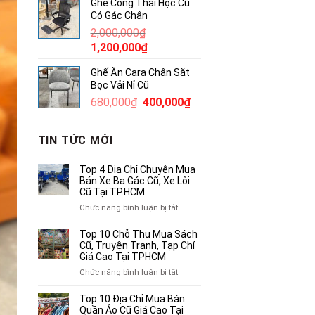
Ghế Công Thái Học Cũ
là:
tại
Có Gác Chân
145,000₫.
là:
2,000,000
₫
100,000₫.
Giá
Giá
1,200,000
₫
gốc
hiện
Ghế Ăn Cara Chân Sắt
là:
tại
Bọc Vải Nỉ Cũ
2,000,000₫.
là:
Giá
Giá
680,000
₫
400,000
₫
1,200,000₫.
gốc
hiện
là:
tại
TIN TỨC MỚI
680,000₫.
là:
400,000₫.
Top 4 Địa Chỉ Chuyên Mua
Bán Xe Ba Gác Cũ, Xe Lôi
Cũ Tại TP.HCM
ở
Chức năng bình luận bị tắt
Top
4
Top 10 Chỗ Thu Mua Sách
Địa
Cũ, Truyện Tranh, Tạp Chí
Chỉ
Giá Cao Tại TPHCM
Chuyên
ở
Chức năng bình luận bị tắt
Mua
Top
Bán
10
Top 10 Địa Chỉ Mua Bán
Xe
Chỗ
Quần Áo Cũ Giá Cao Tại
Ba