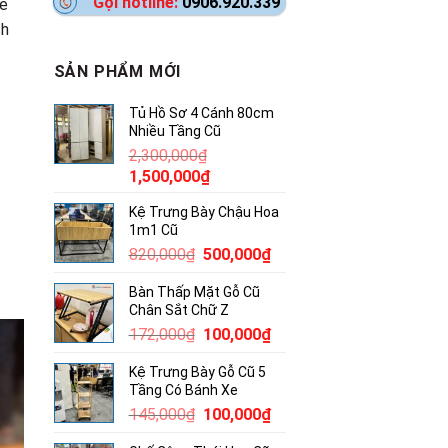
Gọi hotline:
0906.920.339
kế
ch
SẢN PHẨM MỚI
Tủ Hồ Sơ 4 Cánh 80cm
Nhiều Tầng Cũ
2,300,000
₫
Giá
Giá
1,500,000
₫
gốc
hiện
Kệ Trưng Bày Chậu Hoa
là:
tại
1m1 Cũ
2,300,000₫.
là:
Giá
Giá
820,000
₫
500,000
₫
1,500,000₫.
gốc
hiện
Bàn Thấp Mặt Gỗ Cũ
là:
tại
Chân Sắt Chữ Z
820,000₫.
là:
Giá
Giá
172,000
₫
100,000
₫
500,000₫.
gốc
hiện
Kệ Trưng Bày Gỗ Cũ 5
là:
tại
Tầng Có Bánh Xe
172,000₫.
là:
Giá
Giá
145,000
₫
100,000
₫
100,000₫.
gốc
hiện