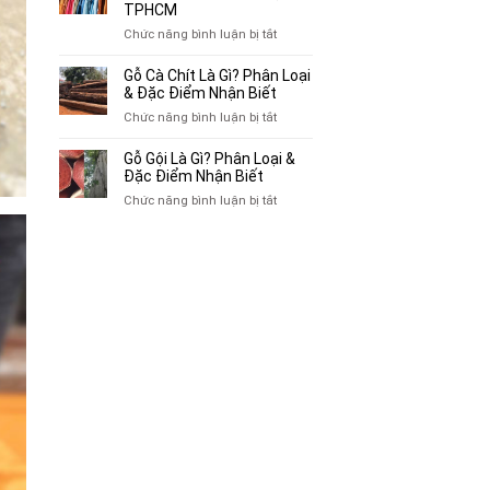
Thu
TPHCM
Gác
Mua
ở
Chức năng bình luận bị tắt
Cũ,
Sách
Top
Xe
Cũ,
10
Gỗ Cà Chít Là Gì? Phân Loại
Lôi
Truyện
Địa
& Đặc Điểm Nhận Biết
Cũ
Tranh,
Chỉ
Tại
ở
Chức năng bình luận bị tắt
Tạp
Mua
TP.HCM
Gỗ
Chí
Bán
Cà
Giá
Gỗ Gội Là Gì? Phân Loại &
Quần
Chít
Đặc Điểm Nhận Biết
Cao
Áo
Là
Tại
ở
Chức năng bình luận bị tắt
Cũ
Gì?
TPHCM
Gỗ
Giá
Phân
Gội
Cao
Loại
Là
Tại
&
Gì?
TPHCM
Đặc
Phân
Điểm
Loại
Nhận
&
Biết
Đặc
Điểm
Nhận
Biết