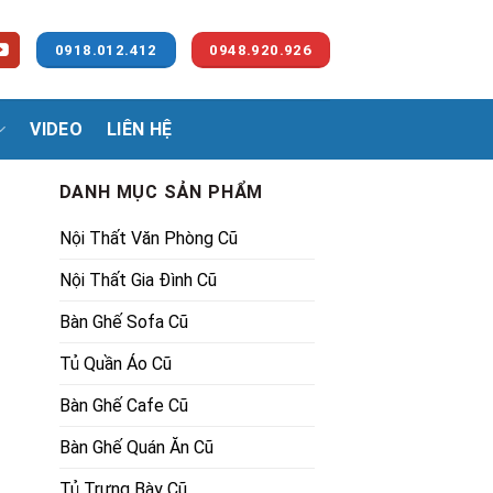
0918.012.412
0948.920.926
VIDEO
LIÊN HỆ
DANH MỤC SẢN PHẨM
Nội Thất Văn Phòng Cũ
Nội Thất Gia Đình Cũ
Bàn Ghế Sofa Cũ
Tủ Quần Áo Cũ
00₫.
Bàn Ghế Cafe Cũ
Bàn Ghế Quán Ăn Cũ
Tủ Trưng Bày Cũ