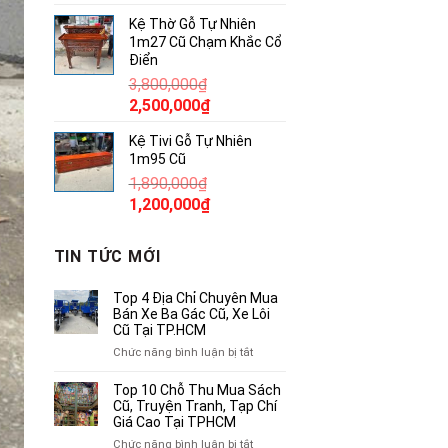
gốc
hiện
Kệ Thờ Gỗ Tự Nhiên
là:
tại
1m27 Cũ Chạm Khắc Cổ
380,000₫.
là:
Điển
250,000₫.
3,800,000
₫
Giá
Giá
2,500,000
₫
gốc
hiện
Kệ Tivi Gỗ Tự Nhiên
là:
tại
1m95 Cũ
3,800,000₫.
là:
1,890,000
₫
2,500,000₫.
Giá
Giá
1,200,000
₫
gốc
hiện
là:
tại
TIN TỨC MỚI
1,890,000₫.
là:
1,200,000₫.
Top 4 Địa Chỉ Chuyên Mua
Bán Xe Ba Gác Cũ, Xe Lôi
Cũ Tại TP.HCM
ở
Chức năng bình luận bị tắt
Top
4
Top 10 Chỗ Thu Mua Sách
Địa
Cũ, Truyện Tranh, Tạp Chí
Chỉ
Giá Cao Tại TPHCM
Chuyên
ở
Chức năng bình luận bị tắt