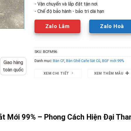
- Vận chuyển và lắp đặt tận nơi.
- Chế độ bảo hành - bảo trì dài hạn
Zalo Lâm
Zalo Hoà
SKU:
BCFM96
Danh mục:
Bàn CF
,
Bàn Ghế Cafe Sắt Cũ
,
BGF mới 99%
Giao hàng
toàn quốc
XEM CHI TIẾT
XEM THÊM MẪU
ắt Mới 99% – Phong Cách Hiện Đại Tha