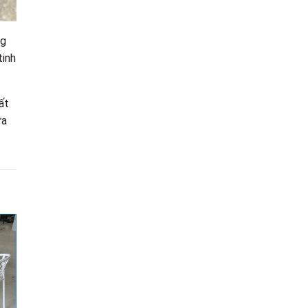
ng
tinh
ất
ựa