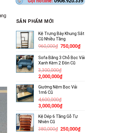
Gọi hotline:
0906.920.339
ang
SẢN PHẨM MỚI
Kệ Trưng Bày Khung Sắt
Cũ Nhiều Tầng
Giá
Giá
960,000
₫
750,000
₫
gốc
hiện
Sofa Băng 3 Chỗ Bọc Vải
là:
tại
Xanh Kèm 2 Đôn Cũ
960,000₫.
là:
3,300,000
₫
750,000₫.
Giá
Giá
2,000,000
₫
gốc
hiện
Giường Nệm Bọc Vải
là:
tại
1m6 Cũ
3,300,000₫.
là:
4,600,000
₫
2,000,000₫.
Giá
Giá
3,000,000
₫
gốc
hiện
Kệ Dép 6 Tầng Gỗ Tự
là:
tại
Nhiên Cũ
4,600,000₫.
là:
Giá
Giá
380,000
₫
250,000
₫
3,000,000₫.