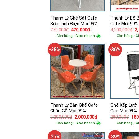
Thanh Lý Ghế Sắt Cafe
Thanh Lý Bộ 
Sơn Tĩnh Điện Mới 99%
Cafe Mới 99%
Giá
Giá
Gi
770,000
₫
470,000
₫
4,100,000
₫
2
gốc
hiện
g
Còn hàng - Giao nhanh
Còn hàng - G
là:
tại
là:
770,000₫.
là:
4,
470,000₫.
-38%
-36%
Thanh Lý Bàn Ghế Cafe
Ghế Xếp Lưới
Chân Gỗ Mới 99%
Cao Mới 99%
Giá
Giá
Giá
3,200,000
₫
2,000,000
₫
280,000
₫
180
gốc
hiện
gốc
Còn hàng - Giao nhanh
Còn hàng - G
là:
tại
là:
3,200,000₫.
là:
280
2,000,000₫.
-27%
-39%