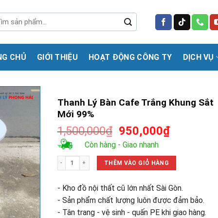
m
m:
NG CHỦ
GIỚI THIỆU
HOẠT ĐỘNG CÔNG TY
DỊCH VỤ
Thanh Lý Bàn Cafe Trắng Khung Sắt
Mới 99%
Giá
Giá
1,500,000
₫
950,000
₫
gốc
hiện
Còn hàng - Giao nhanh
là:
tại
Thanh Lý Bàn Cafe Trắng Khung Sắt Mới 99% số lượng
1,500,000₫.
là:
THÊM VÀO GIỎ HÀNG
950,000₫
- Kho đồ nội thất cũ lớn nhất Sài Gòn.
- Sản phẩm chất lượng luôn được đảm bảo.
- Tân trang - vệ sinh - quấn PE khi giao hàng.