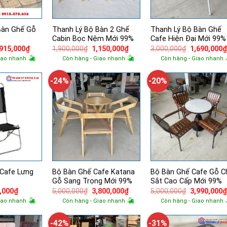
Bàn Ghế Gỗ
Thanh Lý Bộ Bàn 2 Ghế
Thanh Lý Bộ Bàn Ghế
Cabin Bọc Nệm Mới 99%
Cafe Hiện Đại Mới 99%
á
Giá
Giá
Giá
Giá
,915,000
₫
1,900,000
₫
1,150,000
₫
3,000,000
₫
1,690,000
ốc
hiện
gốc
hiện
gốc
iao nhanh
Còn hàng - Giao nhanh
Còn hàng - Giao nhanh
tại
là:
tại
là:
100,000₫.
là:
1,900,000₫.
là:
3,000,000₫.
2,915,000₫.
1,150,000₫.
-24%
-20%
 Cafe Lưng
Bộ Bàn Ghế Cafe Katana
Bộ Bàn Ghế Cafe Gỗ C
Gỗ Sang Trọng Mới 99%
Sắt Cao Cấp Mới 99%
Giá
Giá
Giá
Giá
,000
₫
5,000,000
₫
3,800,000
₫
5,000,000
₫
3,990,000
hiện
gốc
hiện
gốc
iao nhanh
Còn hàng - Giao nhanh
Còn hàng - Giao nhanh
tại
là:
tại
là:
,000₫.
là:
5,000,000₫.
là:
5,000,000₫.
180,000₫.
3,800,000₫.
-42%
-31%