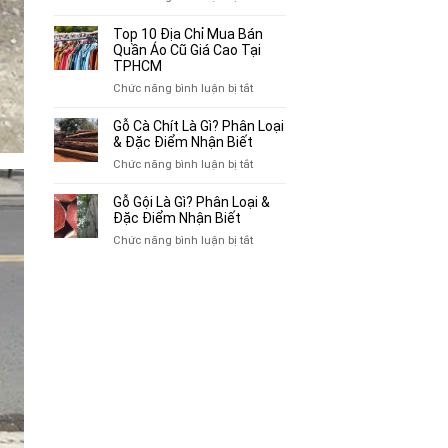
Mua
Top
Bán
10
Top 10 Địa Chỉ Mua Bán
Xe
Chỗ
Quần Áo Cũ Giá Cao Tại
Ba
Thu
TPHCM
Gác
Mua
ở
Chức năng bình luận bị tắt
Cũ,
Sách
Top
Xe
Cũ,
10
Gỗ Cà Chít Là Gì? Phân Loại
Lôi
Truyện
Địa
& Đặc Điểm Nhận Biết
Cũ
Tranh,
Chỉ
Tại
ở
Chức năng bình luận bị tắt
Tạp
Mua
TP.HCM
Gỗ
Chí
Bán
Cà
Giá
Gỗ Gội Là Gì? Phân Loại &
Quần
Chít
Đặc Điểm Nhận Biết
Cao
Áo
Là
Tại
ở
Chức năng bình luận bị tắt
Cũ
Gì?
TPHCM
Gỗ
Giá
Phân
Gội
Cao
Loại
Là
Tại
&
Gì?
TPHCM
Đặc
Phân
Điểm
Loại
Nhận
&
Biết
Đặc
Điểm
Nhận
Biết