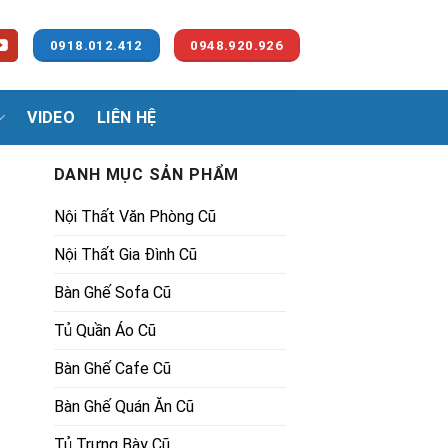
0918.012.412
0948.920.926
VIDEO
LIÊN HỆ
DANH MỤC SẢN PHẨM
Nội Thất Văn Phòng Cũ
Nội Thất Gia Đình Cũ
Bàn Ghế Sofa Cũ
Tủ Quần Áo Cũ
.
Bàn Ghế Cafe Cũ
Bàn Ghế Quán Ăn Cũ
Tủ Trưng Bày Cũ