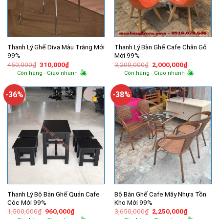
Thanh Lý Ghế Diva Màu Trắng Mới
Thanh Lý Bàn Ghế Cafe Chân Gỗ
99%
Mới 99%
Giá
Giá
Giá
Giá
450,000
₫
310,000
₫
3,200,000
₫
2,000,000
₫
gốc
hiện
gốc
hiện
Còn hàng - Giao nhanh
Còn hàng - Giao nhanh
là:
tại
là:
tại
450,000₫.
là:
3,200,000₫.
là:
310,000₫.
2,000,000
-36%
-38%
Thanh Lý Bộ Bàn Ghế Quán Cafe
Bộ Bàn Ghế Cafe Mây Nhựa Tồn
Cóc Mới 99%
Kho Mới 99%
Giá
Giá
Giá
Giá
1,500,000
₫
960,000
₫
3,650,000
₫
2,250,000
₫
gốc
hiện
gốc
hiện