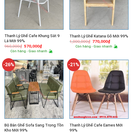
Thanh Lý Ghế Cafe Khung Sắt 9
Thanh Lý Ghế Katana Gỗ Mới 99%
Lá Mới 99%
Giá
Giá
1,000,000
₫
770,000
₫
gốc
hiện
Giá
Giá
960,000
₫
570,000
₫
Còn hàng - Giao nhanh
là:
tại
gốc
hiện
Còn hàng - Giao nhanh
1,000,000₫.
là:
là:
tại
770,000₫.
960,000₫.
là:
570,000₫.
-26%
-21%
Bộ Bàn Ghế Sofa Sang Trọng Tồn
Thanh Lý Ghế Cafe Eames Mới
Kho Mới 99%
99%