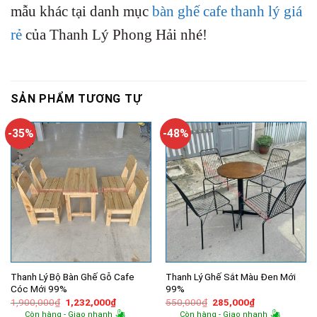
mẫu khác tại danh mục
bàn ghế cafe thanh lý giá
rẻ
của Thanh Lý Phong Hải nhé!
SẢN PHẨM TƯƠNG TỰ
-35%
-48%
Thanh Lý Bộ Bàn Ghế Gỗ Cafe
Thanh Lý Ghế Sắt Màu Đen Mới
Cóc Mới 99%
99%
Giá
Giá
Giá
Giá
1,900,000
₫
1,232,000
₫
550,000
₫
285,000
₫
gốc
hiện
gốc
hiện
Còn hàng - Giao nhanh
Còn hàng - Giao nhanh