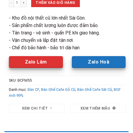
Thanh Lý Bàn Gỗ Chân Sắt Mới 99% số lượng
900,000₫.
là:
THÊM VÀO GIỎ HÀNG
605,000₫.
- Kho đồ nội thất cũ lớn nhất Sài Gòn.
- Sản phẩm chất lượng luôn được đảm bảo.
- Tân trang - vệ sinh - quấn PE khi giao hàng.
- Vận chuyển và lắp đặt tận nơi.
- Chế độ bảo hành - bảo trì dài hạn
Zalo Lâm
Zalo Hoà
SKU:
BCFM55
Danh mục:
Bàn CF
,
Bàn Ghế Cafe Gỗ Cũ
,
Bàn Ghế Cafe Sắt Cũ
,
BGF
mới 99%
XEM CHI TIẾT
XEM THÊM MẪU