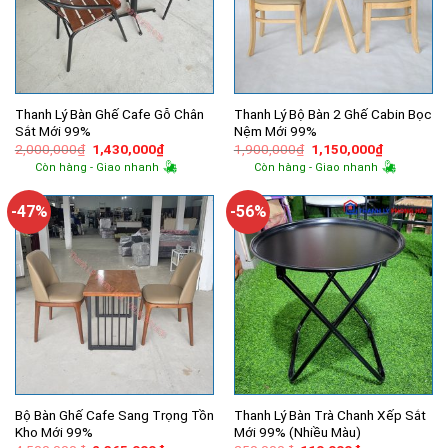
Thanh Lý Bàn Ghế Cafe Gỗ Chân
Thanh Lý Bộ Bàn 2 Ghế Cabin Bọc
Sắt Mới 99%
Nệm Mới 99%
Giá
Giá
Giá
Giá
2,000,000
₫
1,430,000
₫
1,900,000
₫
1,150,000
₫
gốc
hiện
gốc
hiện
Còn hàng - Giao nhanh
Còn hàng - Giao nhanh
là:
tại
là:
tại
2,000,000₫.
là:
1,900,000₫.
là:
1,430,000₫.
1,150,000
-47%
-56%
Bộ Bàn Ghế Cafe Sang Trọng Tồn
Thanh Lý Bàn Trà Chanh Xếp Sắt
Kho Mới 99%
Mới 99% (Nhiều Màu)