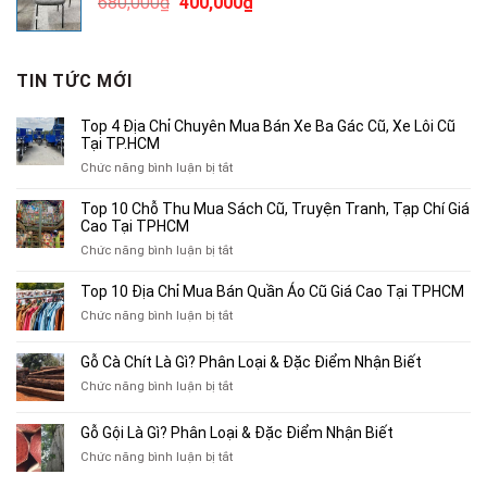
Giá
Giá
680,000
₫
400,000
₫
1,200,000₫.
gốc
hiện
là:
tại
680,000₫.
là:
TIN TỨC MỚI
400,000₫.
Top 4 Địa Chỉ Chuyên Mua Bán Xe Ba Gác Cũ, Xe Lôi Cũ
Tại TP.HCM
ở
Chức năng bình luận bị tắt
Top
4
Top 10 Chỗ Thu Mua Sách Cũ, Truyện Tranh, Tạp Chí Giá
Địa
Cao Tại TPHCM
Chỉ
ở
Chức năng bình luận bị tắt
Chuyên
Top
Mua
10
Top 10 Địa Chỉ Mua Bán Quần Áo Cũ Giá Cao Tại TPHCM
Bán
Chỗ
Xe
ở
Chức năng bình luận bị tắt
Thu
Ba
Top
Mua
Gác
10
Gỗ Cà Chít Là Gì? Phân Loại & Đặc Điểm Nhận Biết
Sách
Cũ,
Địa
Cũ,
ở
Chức năng bình luận bị tắt
Xe
Chỉ
Truyện
Gỗ
Lôi
Mua
Tranh,
Cà
Cũ
Bán
Gỗ Gội Là Gì? Phân Loại & Đặc Điểm Nhận Biết
Tạp
Chít
Tại
Quần
Chí
ở
Chức năng bình luận bị tắt
Là
TP.HCM
Áo
Giá
Gỗ
Gì?
Cũ