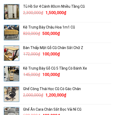
Tủ Hồ Sơ 4 Cánh 80cm Nhiều Tầng Cũ
Giá
Giá
2,300,000
₫
1,500,000
₫
gốc
hiện
là:
tại
Kệ Trưng Bày Chậu Hoa 1m1 Cũ
2,300,000₫.
là:
Giá
Giá
820,000
₫
500,000
₫
1,500,000₫.
gốc
hiện
là:
tại
Bàn Thấp Mặt Gỗ Cũ Chân Sắt Chữ Z
820,000₫.
là:
Giá
Giá
172,000
₫
100,000
₫
500,000₫.
gốc
hiện
là:
tại
Kệ Trưng Bày Gỗ Cũ 5 Tầng Có Bánh Xe
172,000₫.
là:
Giá
Giá
145,000
₫
100,000
₫
100,000₫.
gốc
hiện
là:
tại
Ghế Công Thái Học Cũ Có Gác Chân
145,000₫.
là:
Giá
Giá
2,000,000
₫
1,200,000
₫
100,000₫.
gốc
hiện
là:
tại
Ghế Ăn Cara Chân Sắt Bọc Vải Nỉ Cũ
2,000,000₫.
là: