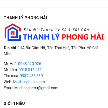
Cao
Gội
Phân
Giá
Tại
Là
Loại
Cao
TPHCM
Gì?
&
Tại
Phân
Đặc
TPHCM
THANH LÝ PHONG HẢI
Loại
Điểm
&
Nhận
Đặc
Biết
Điểm
Nhận
Biết
Địa chỉ
: 11A Bùi Cẩm Hổ, Tân Thới Hoà, Tân Phú, Hồ Chí
Minh
Mr. Hoà:
0948.920.926
Mr. Lâm:
0918.012.412
Thu mua:
0937.486.339
Web:
Muabanghecu.com
Email: Muabanghecu@gmail.com
GIỚI THIỆU