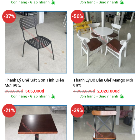
gốc
hiện
gốc
hiện
Còn hàng - Giao nhanh
Còn hàng - Giao nhanh
là:
tại
là:
tại
650,000₫.
là:
5,000,000₫.
là:
475,000₫.
3,990,000
-37%
-50%
Thanh Lý Ghế Sắt Sơn Tĩnh Điện
Thanh Lý Bộ Bàn Ghế Mango Mới
Mới 99%
99%
Giá
Giá
Giá
Giá
800,000
₫
505,000
₫
4,000,000
₫
2,020,000
₫
gốc
hiện
gốc
hiện
Còn hàng - Giao nhanh
Còn hàng - Giao nhanh
là:
tại
là:
tại
800,000₫.
là:
4,000,000₫.
là:
505,000₫.
2,020,000
-21%
-39%