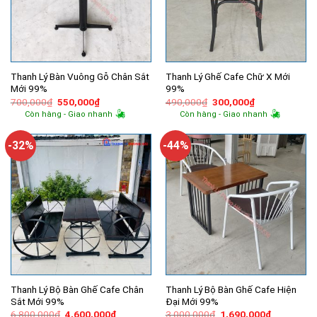
Thanh Lý Bàn Vuông Gỗ Chân Sắt
Thanh Lý Ghế Cafe Chữ X Mới
Mới 99%
99%
Giá
Giá
Giá
Giá
700,000
₫
550,000
₫
490,000
₫
300,000
₫
gốc
hiện
gốc
hiện
Còn hàng - Giao nhanh
Còn hàng - Giao nhanh
là:
tại
là:
tại
700,000₫.
là:
490,000₫.
là:
550,000₫.
300,000₫.
-32%
-44%
Thanh Lý Bộ Bàn Ghế Cafe Chân
Thanh Lý Bộ Bàn Ghế Cafe Hiện
Sắt Mới 99%
Đại Mới 99%
Giá
Giá
Giá
Giá
6,800,000
₫
4,600,000
₫
3,000,000
₫
1,690,000
₫