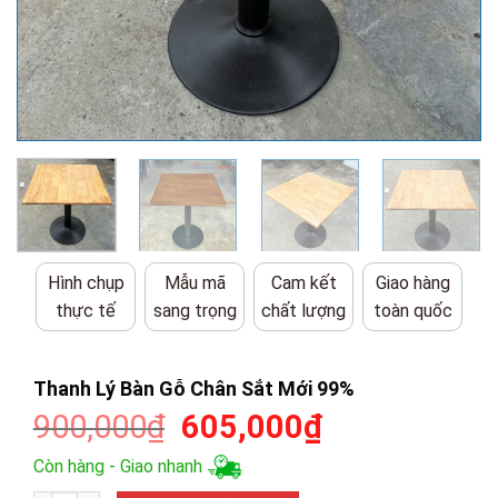
Hình chụp
Mẫu mã
Cam kết
Giao hàng
thực tế
sang trọng
chất lượng
toàn quốc
Thanh Lý Bàn Gỗ Chân Sắt Mới 99%
Giá
Giá
900,000
₫
605,000
₫
gốc
hiện
Còn hàng - Giao nhanh
là:
tại