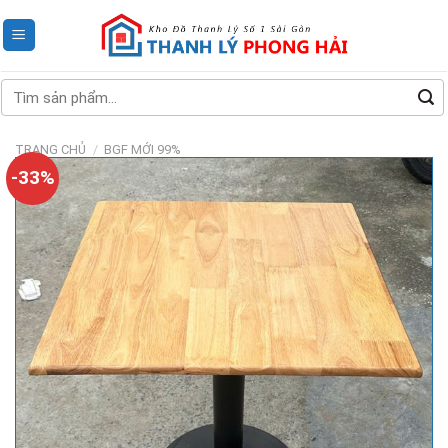
Skip
to
content
Tìm
kiếm:
TRANG CHỦ
/
BGF MỚI 99%
-33%