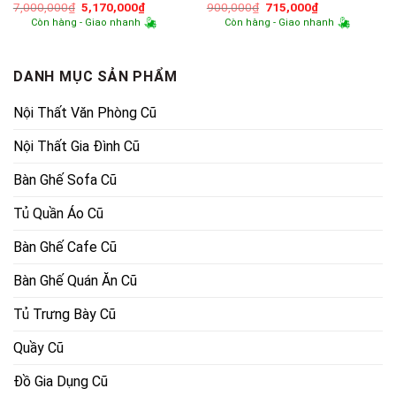
Giá
Giá
Giá
Giá
7,000,000
₫
5,170,000
₫
900,000
₫
715,000
₫
gốc
hiện
gốc
hiện
Còn hàng - Giao nhanh
Còn hàng - Giao nhanh
là:
tại
là:
tại
7,000,000₫.
là:
900,000₫.
là:
5,170,000₫.
715,000₫.
DANH MỤC SẢN PHẨM
Nội Thất Văn Phòng Cũ
Nội Thất Gia Đình Cũ
Bàn Ghế Sofa Cũ
Tủ Quần Áo Cũ
Bàn Ghế Cafe Cũ
Bàn Ghế Quán Ăn Cũ
Tủ Trưng Bày Cũ
Quầy Cũ
Đồ Gia Dụng Cũ