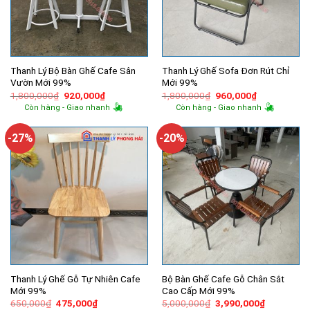
Thanh Lý Bộ Bàn Ghế Cafe Sân
Thanh Lý Ghế Sofa Đơn Rút Chỉ
Vườn Mới 99%
Mới 99%
Giá
Giá
Giá
Giá
1,800,000
₫
920,000
₫
1,800,000
₫
960,000
₫
gốc
hiện
gốc
hiện
Còn hàng - Giao nhanh
Còn hàng - Giao nhanh
là:
tại
là:
tại
1,800,000₫.
là:
1,800,000₫.
là:
920,000₫.
960,000₫.
-27%
-20%
Thanh Lý Ghế Gỗ Tự Nhiên Cafe
Bộ Bàn Ghế Cafe Gỗ Chân Sắt
Mới 99%
Cao Cấp Mới 99%
Giá
Giá
Giá
Giá
650,000
₫
475,000
₫
5,000,000
₫
3,990,000
₫