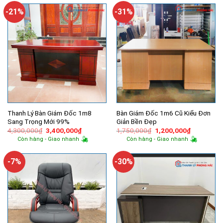
1,950,000₫.
1,750,000
-21%
-31%
Thanh Lý Bàn Giám Đốc 1m8
Bàn Giám Đốc 1m6 Cũ Kiểu Đơn
Sang Trọng Mới 99%
Giản Bền Đẹp
Giá
Giá
Giá
Giá
4,300,000
₫
3,400,000
₫
1,750,000
₫
1,200,000
₫
gốc
hiện
gốc
hiện
Còn hàng - Giao nhanh
Còn hàng - Giao nhanh
là:
tại
là:
tại
4,300,000₫.
là:
1,750,000₫.
là:
3,400,000₫.
1,200,000
-7%
-30%