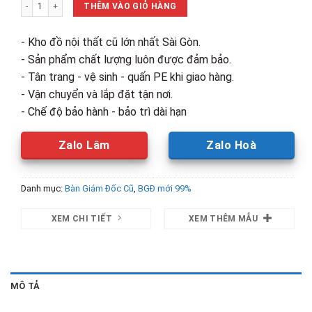
Thanh Lý Bàn Giám Đốc Cao Cấp 1m6 Mới 99% số lượng
4,250,000₫.
là:
THÊM VÀO GIỎ HÀNG
3,000,00
- Kho đồ nội thất cũ lớn nhất Sài Gòn.
- Sản phẩm chất lượng luôn được đảm bảo.
- Tân trang - vệ sinh - quấn PE khi giao hàng.
- Vận chuyển và lắp đặt tận nơi.
- Chế độ bảo hành - bảo trì dài hạn
Zalo Lâm
Zalo Hoà
Danh mục:
Bàn Giám Đốc Cũ
,
BGĐ mới 99%
XEM CHI TIẾT
XEM THÊM MẪU
MÔ TẢ