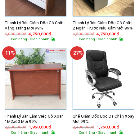
Thanh Lý Bàn Giám Đốc Gỗ Chữ L
Thanh Lý Bàn Giám Đốc Gỗ Chữ L
Vàng Trắng Mới 99%
2 Ngăn Trước Nâu Xám Mới 99%
Giá
Giá
Giá
Giá
6,000,000
₫
4,750,000
₫
6,500,000
₫
4,750,000
₫
gốc
hiện
gốc
hiện
Còn hàng - Giao nhanh
Còn hàng - Giao nhanh
là:
tại
là:
tại
6,000,000₫.
là:
6,500,000₫.
là:
4,750,000₫.
4,750,000
-11%
-27%
Thanh Lý Bàn Làm Việc Gỗ Xoan
Ghế Giám Đốc Bọc Da Chân Xoay
1M2x60 Mới 99%
Mới 99%
Giá
Giá
Giá
Giá
2,200,000
₫
1,950,000
₫
2,400,000
₫
1,750,000
₫
gốc
hiện
gốc
hiện
Còn hàng - Giao nhanh
Còn hàng - Giao nhanh
là:
tại
là:
tại
2,200,000₫.
là:
2,400,000₫.
là: