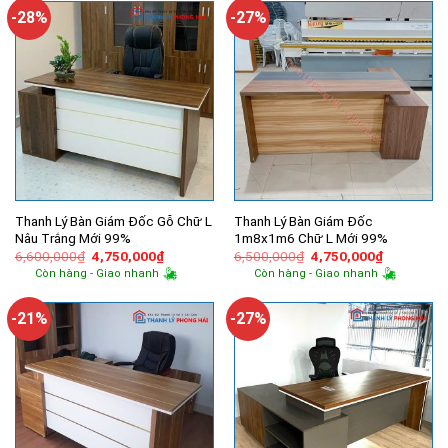
2,200,000₫.
2,250,000
-28%
-27%
Thanh Lý Bàn Giám Đốc Gỗ Chữ L
Thanh Lý Bàn Giám Đốc
Nâu Trắng Mới 99%
1m8x1m6 Chữ L Mới 99%
Giá
Giá
Giá
Giá
6,600,000
₫
4,750,000
₫
6,500,000
₫
4,750,000
₫
gốc
hiện
gốc
hiện
Còn hàng - Giao nhanh
Còn hàng - Giao nhanh
là:
tại
là:
tại
6,600,000₫.
là:
6,500,000₫.
là:
4,750,000₫.
4,750,000
-21%
-27%