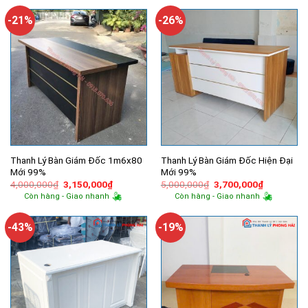
1,360,000₫.
là:
7,500,000₫.
là:
760,000₫.
4,750,000
-21%
-26%
Thanh Lý Bàn Giám Đốc 1m6x80
Thanh Lý Bàn Giám Đốc Hiện Đại
Mới 99%
Mới 99%
Giá
Giá
Giá
Giá
4,000,000
₫
3,150,000
₫
5,000,000
₫
3,700,000
₫
gốc
hiện
gốc
hiện
Còn hàng - Giao nhanh
Còn hàng - Giao nhanh
là:
tại
là:
tại
4,000,000₫.
là:
5,000,000₫.
là:
3,150,000₫.
3,700,000
-43%
-19%