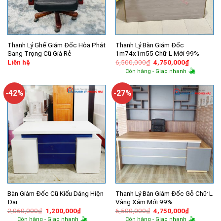
Thanh Lý Ghế Giám Đốc Hòa Phát
Thanh Lý Bàn Giám Đốc
Sang Trọng Cũ Giá Rẻ
1m74x1m55 Chữ L Mới 99%
Giá
Giá
Liên hệ
6,500,000
₫
4,750,000
₫
gốc
hiện
Còn hàng - Giao nhanh
là:
tại
6,500,000₫.
là:
4,750,000
-42%
-27%
Bàn Giám Đốc Cũ Kiểu Dáng Hiện
Thanh Lý Bàn Giám Đốc Gỗ Chữ L
Đại
Vàng Xám Mới 99%
Giá
Giá
Giá
Giá
2,060,000
₫
1,200,000
₫
6,500,000
₫
4,750,000
₫
gốc
hiện
gốc
hiện
Còn hàng - Giao nhanh
Còn hàng - Giao nhanh