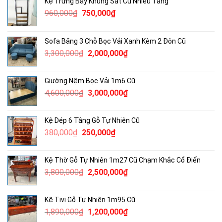
Kệ Trưng Bày Khung Sắt Cũ Nhiều Tầng
Giá
Giá
960,000
₫
750,000
₫
gốc
hiện
là:
tại
Sofa Băng 3 Chỗ Bọc Vải Xanh Kèm 2 Đôn Cũ
960,000₫.
là:
Giá
Giá
3,300,000
₫
2,000,000
₫
750,000₫.
gốc
hiện
là:
tại
Giường Nệm Bọc Vải 1m6 Cũ
3,300,000₫.
là:
Giá
Giá
4,600,000
₫
3,000,000
₫
2,000,000₫.
gốc
hiện
là:
tại
Kệ Dép 6 Tầng Gỗ Tự Nhiên Cũ
4,600,000₫.
là:
Giá
Giá
380,000
₫
250,000
₫
3,000,000₫.
gốc
hiện
là:
tại
Kệ Thờ Gỗ Tự Nhiên 1m27 Cũ Chạm Khắc Cổ Điển
380,000₫.
là:
Giá
Giá
3,800,000
₫
2,500,000
₫
250,000₫.
gốc
hiện
là:
tại
Kệ Tivi Gỗ Tự Nhiên 1m95 Cũ
3,800,000₫.
là:
Giá
Giá
1,890,000
₫
1,200,000
₫
2,500,000₫.
gốc
hiện