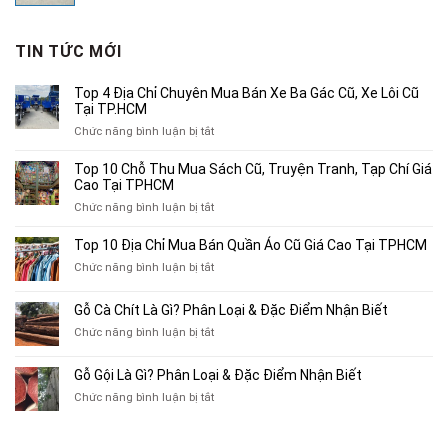
là:
tại
1,890,000₫.
là:
TIN TỨC MỚI
1,200,000₫.
Top 4 Địa Chỉ Chuyên Mua Bán Xe Ba Gác Cũ, Xe Lôi Cũ
Tại TP.HCM
ở
Chức năng bình luận bị tắt
Top
4
Top 10 Chỗ Thu Mua Sách Cũ, Truyện Tranh, Tạp Chí Giá
Địa
Cao Tại TPHCM
Chỉ
ở
Chức năng bình luận bị tắt
Chuyên
Top
Mua
10
Top 10 Địa Chỉ Mua Bán Quần Áo Cũ Giá Cao Tại TPHCM
Bán
Chỗ
Xe
ở
Chức năng bình luận bị tắt
Thu
Ba
Top
Mua
Gác
10
Gỗ Cà Chít Là Gì? Phân Loại & Đặc Điểm Nhận Biết
Sách
Cũ,
Địa
Cũ,
ở
Chức năng bình luận bị tắt
Xe
Chỉ
Truyện
Gỗ
Lôi
Mua
Tranh,
Cà
Cũ
Bán
Gỗ Gội Là Gì? Phân Loại & Đặc Điểm Nhận Biết
Tạp
Chít
Tại
Quần
Chí
ở
Chức năng bình luận bị tắt
Là
TP.HCM
Áo
Giá
Gỗ
Gì?
Cũ
Cao
Gội
Phân
Giá
Tại
Là