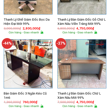
Thanh Lý Ghế Giám Đốc Bọc Da
Thanh Lý Bàn Giám Đốc Gỗ Chữ L
Hiện Đại Mới 99%
Xám Nâu Viền Trắng Mới 99%
Giá
Giá
Giá
Giá
3,000,000
₫
2,800,000
₫
6,800,000
₫
4,750,000
₫
gốc
hiện
gốc
hiện
Còn hàng - Giao nhanh
Còn hàng - Giao nhanh
là:
tại
là:
tại
3,000,000₫.
là:
6,800,000₫.
là:
2,800,000₫.
4,750,000
-44%
-37%
Bàn Giám Đốc 3 Ngăn Kéo Cũ
Thanh Lý Bàn Giám Đốc Chữ L
1m6
Xám Nâu Mới 99%
Giá
Giá
Giá
Giá
1,360,000
₫
760,000
₫
7,500,000
₫
4,750,000
₫
gốc
hiện
gốc
hiện
Còn hàng - Giao nhanh
Còn hàng - Giao nhanh
là:
tại
là:
tại