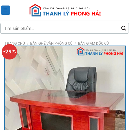
Skip
to
content
Tìm
kiếm:
TRANG CHỦ
/
BÀN GHẾ VĂN PHÒNG CŨ
/
BÀN GIÁM ĐỐC CŨ
-29%