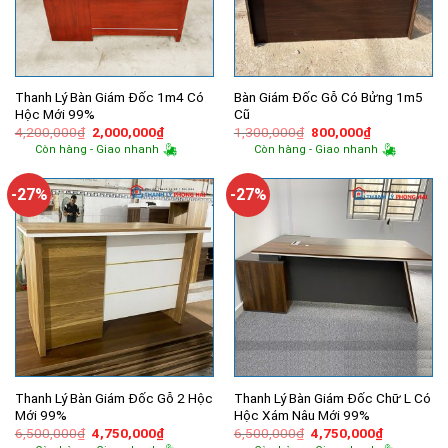
Thanh Lý Bàn Giám Đốc 1m4 Có
Bàn Giám Đốc Gỗ Có Bửng 1m5
Hộc Mới 99%
Cũ
Giá
Giá
Giá
Giá
4,200,000
₫
2,000,000
₫
1,300,000
₫
800,000
₫
gốc
hiện
gốc
hiện
Còn hàng - Giao nhanh
Còn hàng - Giao nhanh
là:
tại
là:
tại
4,200,000₫.
là:
1,300,000₫.
là:
2,000,000₫.
800,000₫.
-27%
-27%
Thanh Lý Bàn Giám Đốc Gỗ 2 Hộc
Thanh Lý Bàn Giám Đốc Chữ L Có
Mới 99%
Hộc Xám Nâu Mới 99%
Giá
Giá
Giá
Giá
6,500,000
₫
4,750,000
₫
6,500,000
₫
4,750,000
₫
gốc
hiện
gốc
hiện