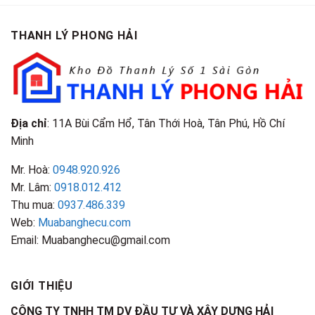
Loại
Cao
TPHCM
Gì?
&
Tại
Phân
Đặc
TPHCM
THANH LÝ PHONG HẢI
Loại
Điểm
&
Nhận
Đặc
Biết
Điểm
Nhận
Biết
Địa chỉ
: 11A Bùi Cẩm Hổ, Tân Thới Hoà, Tân Phú, Hồ Chí
Minh
Mr. Hoà:
0948.920.926
Mr. Lâm:
0918.012.412
Thu mua:
0937.486.339
Web:
Muabanghecu.com
Email: Muabanghecu@gmail.com
GIỚI THIỆU
CÔNG TY TNHH TM DV ĐẦU TƯ VÀ XÂY DỰNG HẢI