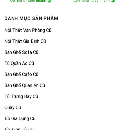
Còn hàng - Giao nhanh
Còn hàng - Giao nhanh
là:
tại
là:
tại
6,500,000₫.
là:
6,500,000₫.
là:
4,750,000₫.
4,750,000
DANH MỤC SẢN PHẨM
Nội Thất Văn Phòng Cũ
Nội Thất Gia Đình Cũ
Bàn Ghế Sofa Cũ
Tủ Quần Áo Cũ
Bàn Ghế Cafe Cũ
Bàn Ghế Quán Ăn Cũ
Tủ Trưng Bày Cũ
Quầy Cũ
Đồ Gia Dụng Cũ
Đồ Điện Tử Cũ