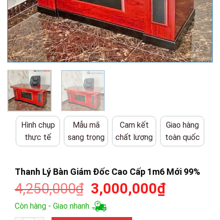
Hình chụp
Mẫu mã
Cam kết
Giao hàng
thực tế
sang trọng
chất lượng
toàn quốc
Thanh Lý Bàn Giám Đốc Cao Cấp 1m6 Mới 99%
Giá
Giá
4,250,000
₫
3,000,000
₫
gốc
hiện
Còn hàng - Giao nhanh
là:
tại