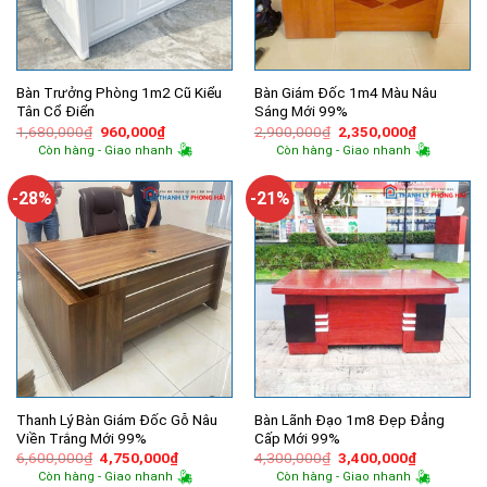
Bàn Trưởng Phòng 1m2 Cũ Kiểu
Bàn Giám Đốc 1m4 Màu Nâu
Tân Cổ Điển
Sáng Mới 99%
Giá
Giá
Giá
Giá
1,680,000
₫
960,000
₫
2,900,000
₫
2,350,000
₫
gốc
hiện
gốc
hiện
Còn hàng - Giao nhanh
Còn hàng - Giao nhanh
là:
tại
là:
tại
1,680,000₫.
là:
2,900,000₫.
là:
960,000₫.
2,350,000
-28%
-21%
Thanh Lý Bàn Giám Đốc Gỗ Nâu
Bàn Lãnh Đạo 1m8 Đẹp Đẳng
Viền Trắng Mới 99%
Cấp Mới 99%
Giá
Giá
Giá
Giá
6,600,000
₫
4,750,000
₫
4,300,000
₫
3,400,000
₫
gốc
hiện
gốc
hiện
Còn hàng - Giao nhanh
Còn hàng - Giao nhanh
là:
tại
là:
tại