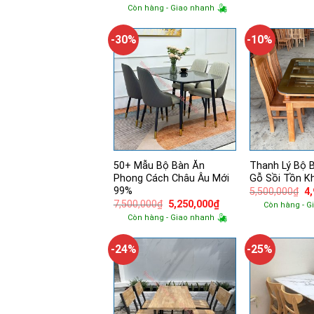
là:
gốc
hiện
Còn hàng - Giao nhanh
6,
là:
tại
8,200,000₫.
là:
6,500,000₫.
-30%
-10%
50+ Mẫu Bộ Bàn Ăn
Thanh Lý Bộ 
Phong Cách Châu Âu Mới
Gỗ Sồi Tồn K
99%
Gi
5,500,000
₫
4
g
Giá
Giá
7,500,000
₫
5,250,000
₫
Còn hàng - G
là:
gốc
hiện
Còn hàng - Giao nhanh
5,
là:
tại
7,500,000₫.
là:
5,250,000₫.
-24%
-25%