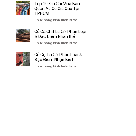
Bán
10
Top 10 Địa Chỉ Mua Bán
Xe
Chỗ
Quần Áo Cũ Giá Cao Tại
Ba
Thu
TPHCM
Gác
Mua
ở
Chức năng bình luận bị tắt
Cũ,
Sách
Top
Xe
Cũ,
10
Gỗ Cà Chít Là Gì? Phân Loại
Lôi
Truyện
Địa
& Đặc Điểm Nhận Biết
Cũ
Tranh,
Chỉ
Tại
ở
Chức năng bình luận bị tắt
Tạp
Mua
TP.HCM
Gỗ
Chí
Bán
Cà
Giá
Gỗ Gội Là Gì? Phân Loại &
Quần
Chít
Đặc Điểm Nhận Biết
Cao
Áo
Là
Tại
ở
Chức năng bình luận bị tắt
Cũ
Gì?
TPHCM
Gỗ
Giá
Phân
Gội
Cao
Loại
Là
Tại
&
Gì?
TPHCM
Đặc
Phân
Điểm
Loại
Nhận
&
Biết
Đặc
Điểm
Nhận
Biết