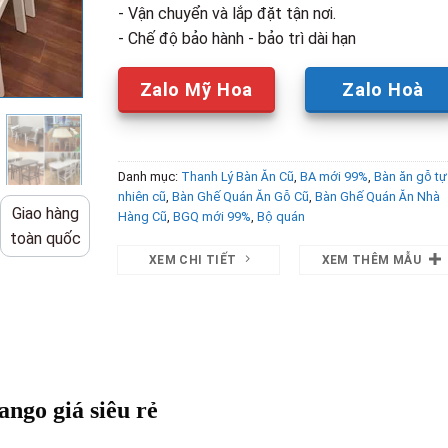
- Vận chuyển và lắp đặt tận nơi.
- Chế độ bảo hành - bảo trì dài hạn
Zalo Mỹ Hoa
Zalo Hoà
Danh mục:
Thanh Lý Bàn Ăn Cũ
,
BA mới 99%
,
Bàn ăn gỗ tự
nhiên cũ
,
Bàn Ghế Quán Ăn Gỗ Cũ
,
Bàn Ghế Quán Ăn Nhà
Giao hàng
Hàng Cũ
,
BGQ mới 99%
,
Bộ quán
toàn quốc
XEM CHI TIẾT
XEM THÊM MẪU
ngo giá siêu rẻ