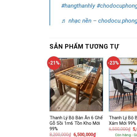
#hangthanhly
#chodocuphong
♬ nhạc nền – chodocu.phong
SẢN PHẨM TƯƠNG TỰ
-21%
-23%
Thanh Lý Bộ Bàn Ăn 6 Ghế
Thanh Lý Bộ 
Gỗ Sồi 1m6 Tồn Kho Mới
Xám Mới 99%
99%
Gi
6,500,000
₫
5
g
Giá
Giá
8,200,000
₫
6,500,000
₫
Còn hàng - G