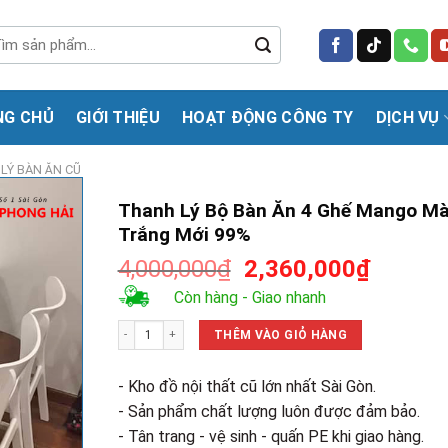
m
m:
NG CHỦ
GIỚI THIỆU
HOẠT ĐỘNG CÔNG TY
DỊCH VỤ
LÝ BÀN ĂN CŨ
Thanh Lý Bộ Bàn Ăn 4 Ghế Mango M
Trắng Mới 99%
Giá
Giá
4,000,000
₫
2,360,000
₫
gốc
hiện
Còn hàng - Giao nhanh
là:
tại
Thanh Lý Bộ Bàn Ăn 4 Ghế Mango Màu Trắng Mới 99% số lượ
4,000,000₫.
là:
THÊM VÀO GIỎ HÀNG
2,360,0
- Kho đồ nội thất cũ lớn nhất Sài Gòn.
- Sản phẩm chất lượng luôn được đảm bảo.
- Tân trang - vệ sinh - quấn PE khi giao hàng.