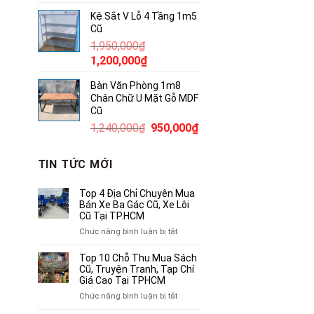
gốc
hiện
Kệ Sắt V Lỗ 4 Tầng 1m5
là:
tại
Cũ
540,000₫.
là:
1,950,000
₫
320,000₫.
Giá
Giá
1,200,000
₫
gốc
hiện
Bàn Văn Phòng 1m8
là:
tại
Chân Chữ U Mặt Gỗ MDF
1,950,000₫.
là:
Cũ
1,200,000₫.
Giá
Giá
1,240,000
₫
950,000
₫
gốc
hiện
là:
tại
TIN TỨC MỚI
1,240,000₫.
là:
950,000₫.
Top 4 Địa Chỉ Chuyên Mua
Bán Xe Ba Gác Cũ, Xe Lôi
Cũ Tại TP.HCM
ở
Chức năng bình luận bị tắt
Top
4
Top 10 Chỗ Thu Mua Sách
Địa
Cũ, Truyện Tranh, Tạp Chí
Chỉ
Giá Cao Tại TPHCM
Chuyên
ở
Chức năng bình luận bị tắt
Mua
Top