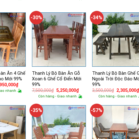
tại
là:
tại
là:
500,000₫.
là:
2,850,000₫.
là:
10,000,00
5,000,000₫.
2,400,000₫.
-30%
-34%
Bàn Ăn 4 Ghế
Thanh Lý Bộ Bàn Ăn Gỗ
Thanh Lý Bộ Bàn Ghế 
ho Mới 99%
Xoan 6 Ghế Cổ Điển Mới
Ngoài Trời Độc Đáo Mớ
99%
99%
á
Giá
,950,000
₫
ốc
hiện
Giá
Giá
Giá
7,500,000
₫
5,250,000
₫
3,500,000
₫
2,305,000
iao nhanh
tại
gốc
hiện
gốc
Còn hàng - Giao nhanh
Còn hàng - Giao nhanh
500,000₫.
là:
là:
tại
là:
4,950,000₫.
7,500,000₫.
là:
3,500,000₫.
5,250,000₫.
-35%
-57%