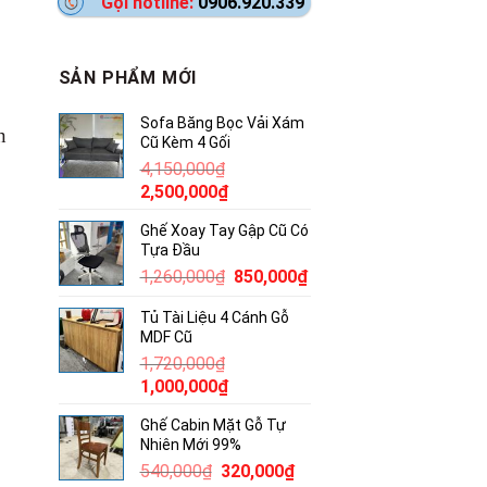
Gọi hotline:
0906.920.339
SẢN PHẨM MỚI
Sofa Băng Bọc Vải Xám
n
Cũ Kèm 4 Gối
4,150,000
₫
Giá
Giá
2,500,000
₫
gốc
hiện
Ghế Xoay Tay Gập Cũ Có
là:
tại
Tựa Đầu
4,150,000₫.
là:
Giá
Giá
1,260,000
₫
850,000
₫
2,500,000₫.
gốc
hiện
Tủ Tài Liệu 4 Cánh Gỗ
là:
tại
MDF Cũ
1,260,000₫.
là:
1,720,000
₫
850,000₫.
Giá
Giá
1,000,000
₫
gốc
hiện
Ghế Cabin Mặt Gỗ Tự
là:
tại
Nhiên Mới 99%
1,720,000₫.
là:
Giá
Giá
540,000
₫
320,000
₫
1,000,000₫.