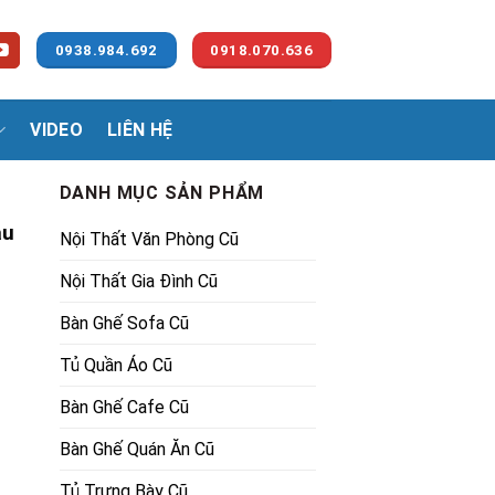
0938.984.692
0918.070.636
VIDEO
LIÊN HỆ
DANH MỤC SẢN PHẨM
àu
Nội Thất Văn Phòng Cũ
Nội Thất Gia Đình Cũ
Bàn Ghế Sofa Cũ
Tủ Quần Áo Cũ
ng
00₫.
Bàn Ghế Cafe Cũ
Bàn Ghế Quán Ăn Cũ
Tủ Trưng Bày Cũ