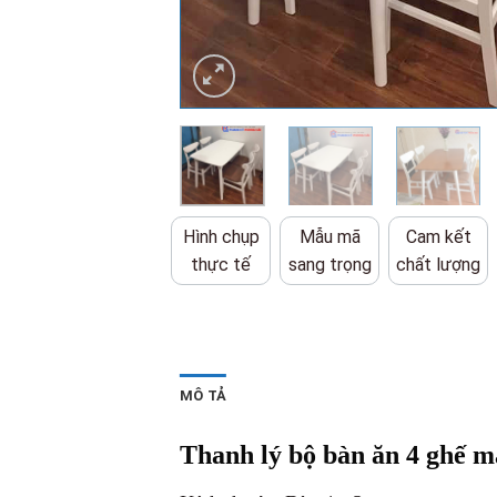
Hình chụp
Mẫu mã
Cam kết
thực tế
sang trọng
chất lượng
MÔ TẢ
Thanh lý bộ bàn ăn 4 ghế ma