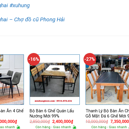
hai
#xuhung
hai – Chợ đồ cũ Phong Hải
-16%
-27%
Bàn Ăn 4 Ghế
Bộ Bàn 6 Ghế Quán Lẩu
Thanh Lý Bộ Bàn Ăn C
Nướng Mới 99%
Gỗ Mặt Đá 6 Ghế Mới 
á
Giá
Giá
Giá
Giá
,000,000
₫
2,850,000
₫
2,400,000
₫
10,000,000
₫
7,350,000
ốc
hiện
gốc
hiện
gốc
iao nhanh
Còn hàng - Giao nhanh
Còn hàng - Giao nhanh