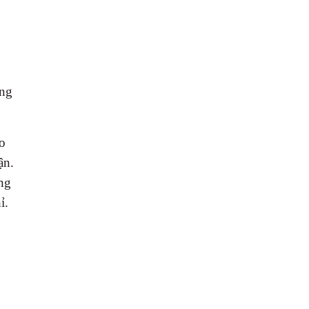
ằng
o
ận.
ng
ỉ.