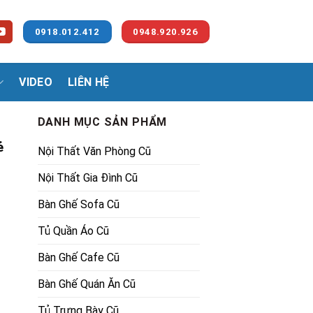
0918.012.412
0948.920.926
VIDEO
LIÊN HỆ
DANH MỤC SẢN PHẨM
ẻ
Nội Thất Văn Phòng Cũ
Nội Thất Gia Đình Cũ
Bàn Ghế Sofa Cũ
Tủ Quần Áo Cũ
00₫.
Bàn Ghế Cafe Cũ
Bàn Ghế Quán Ăn Cũ
Tủ Trưng Bày Cũ