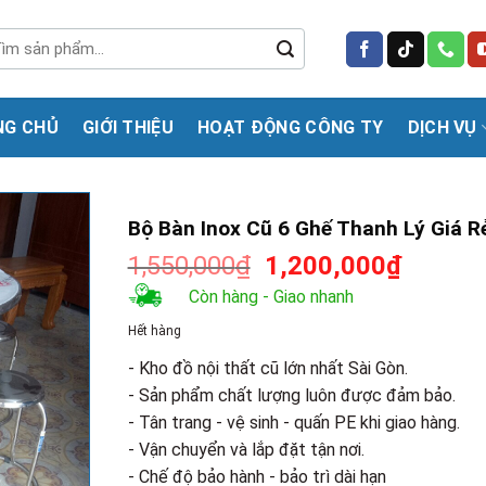
m
m:
NG CHỦ
GIỚI THIỆU
HOẠT ĐỘNG CÔNG TY
DỊCH VỤ
Bộ Bàn Inox Cũ 6 Ghế Thanh Lý Giá R
Giá
Giá
1,550,000
₫
1,200,000
₫
gốc
hiện
Còn hàng - Giao nhanh
là:
tại
Hết hàng
1,550,000₫.
là:
1,200,0
- Kho đồ nội thất cũ lớn nhất Sài Gòn.
- Sản phẩm chất lượng luôn được đảm bảo.
- Tân trang - vệ sinh - quấn PE khi giao hàng.
- Vận chuyển và lắp đặt tận nơi.
- Chế độ bảo hành - bảo trì dài hạn