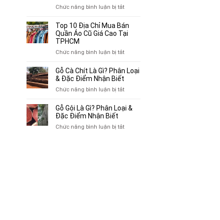
Chuyên
ở
Chức năng bình luận bị tắt
Mua
Top
Bán
10
Top 10 Địa Chỉ Mua Bán
Xe
Chỗ
Quần Áo Cũ Giá Cao Tại
Ba
Thu
TPHCM
Gác
Mua
ở
Chức năng bình luận bị tắt
Cũ,
Sách
Top
Xe
Cũ,
10
Gỗ Cà Chít Là Gì? Phân Loại
Lôi
Truyện
Địa
& Đặc Điểm Nhận Biết
Cũ
Tranh,
Chỉ
Tại
ở
Chức năng bình luận bị tắt
Tạp
Mua
TP.HCM
Gỗ
Chí
Bán
Cà
Giá
Gỗ Gội Là Gì? Phân Loại &
Quần
Chít
Đặc Điểm Nhận Biết
Cao
Áo
Là
Tại
ở
Chức năng bình luận bị tắt
Cũ
Gì?
TPHCM
Gỗ
Giá
Phân
Gội
Cao
Loại
Là
Tại
&
Gì?
TPHCM
Đặc
Phân
Điểm
Loại
Nhận
&
Biết
Đặc
Điểm
Nhận
Biết