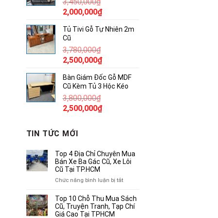
3,450,000
₫
850,000₫.
Giá
Giá
2,000,000
₫
gốc
hiện
Tủ Tivi Gỗ Tự Nhiên 2m
là:
tại
Cũ
3,450,000₫.
là:
3,780,000
₫
2,000,000₫.
Giá
Giá
2,500,000
₫
gốc
hiện
Bàn Giám Đốc Gỗ MDF
là:
tại
Cũ Kèm Tủ 3 Hộc Kéo
3,780,000₫.
là:
3,800,000
₫
2,500,000₫.
Giá
Giá
2,500,000
₫
gốc
hiện
là:
tại
TIN TỨC MỚI
3,800,000₫.
là:
2,500,000₫.
Top 4 Địa Chỉ Chuyên Mua
Bán Xe Ba Gác Cũ, Xe Lôi
Cũ Tại TP.HCM
ở
Chức năng bình luận bị tắt
Top
4
Top 10 Chỗ Thu Mua Sách
Địa
Cũ, Truyện Tranh, Tạp Chí
Chỉ
Giá Cao Tại TPHCM