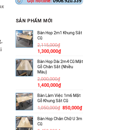
Gọi hotline:
0906.920.339
ox
SẢN PHẨM MỚI
Bàn Họp 2m1 Khung Sắt
Cũ
g,
2,115,000
₫
i
Giá
Giá
1,300,000
₫
gốc
hiện
Bàn Họp Dài 2m4 Cũ Mặt
là:
tại
Gỗ Chân Sắt (Nhiều
2,115,000₫.
là:
Màu)
1,300,000₫.
2,000,000
₫
Giá
Giá
1,400,000
₫
gốc
hiện
Bàn Làm Việc 1m6 Mặt
là:
tại
Gỗ Khung Sắt Cũ
2,000,000₫.
là:
Giá
Giá
1,050,000
₫
850,000
₫
1,400,000₫.
gốc
hiện
Bàn Họp Chân Chữ U 3m
là:
tại
Cũ
1,050,000₫.
là: