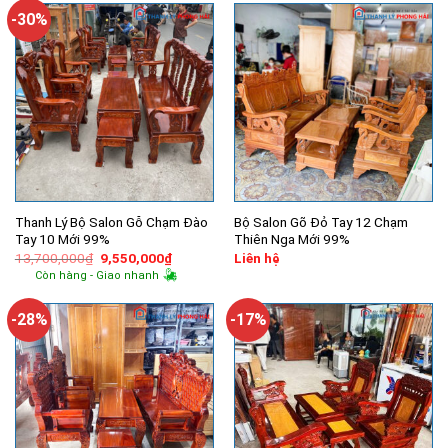
-30%
Thanh Lý Bộ Salon Gỗ Chạm Đào
Bộ Salon Gõ Đỏ Tay 12 Chạm
Tay 10 Mới 99%
Thiên Nga Mới 99%
Giá
Giá
13,700,000
₫
9,550,000
₫
Liên hệ
gốc
hiện
Còn hàng - Giao nhanh
là:
tại
13,700,000₫.
là:
9,550,000₫.
-28%
-17%