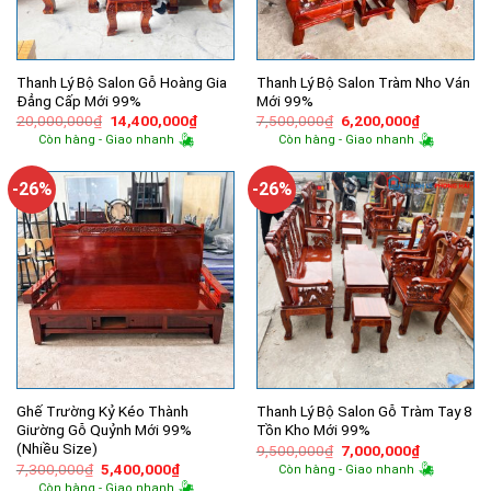
Thanh Lý Bộ Salon Gỗ Hoàng Gia
Thanh Lý Bộ Salon Tràm Nho Ván
Đẳng Cấp Mới 99%
Mới 99%
Giá
Giá
Giá
Giá
20,000,000
₫
14,400,000
₫
7,500,000
₫
6,200,000
₫
gốc
hiện
gốc
hiện
Còn hàng - Giao nhanh
Còn hàng - Giao nhanh
là:
tại
là:
tại
20,000,000₫.
là:
7,500,000₫.
là:
14,400,000₫.
6,200,000
-26%
-26%
Ghế Trường Kỷ Kéo Thành
Thanh Lý Bộ Salon Gỗ Tràm Tay 8
Giường Gỗ Quỷnh Mới 99%
Tồn Kho Mới 99%
(Nhiều Size)
Giá
Giá
9,500,000
₫
7,000,000
₫
gốc
hiện
Giá
Giá
7,300,000
₫
5,400,000
₫
Còn hàng - Giao nhanh
là:
tại
gốc
hiện
Còn hàng - Giao nhanh