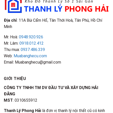
Điểm
Nhận
Biết
Địa chỉ
: 11A Bùi Cẩm Hổ, Tân Thới Hoà, Tân Phú, Hồ Chí
Minh
Mr. Hoà:
0948.920.926
Mr. Lâm:
0918.012.412
Thu mua:
0937.486.339
Web:
Muabanghecu.com
Email: Muabanghecu@gmail.com
GIỚI THIỆU
CÔNG TY TNHH TM DV ĐẦU TƯ VÀ XÂY DỰNG HẢI
ĐĂNG
MST
: 0310655912
Thanh Lý Phong Hải
là đơn vị thanh lý nội thất cũ có kinh