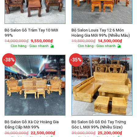
Bộ Salon Gỗ Tràm Tay 10 Mới
Bộ Salon Louis Tay 12 6 Món
99%
Hoàng Gia Mới 99% (Nhiều Màu)
Giá
Giá
Giá
Giá
14,000,000
₫
9,550,000
₫
19,500,000
₫
14,500,000
₫
gốc
hiện
gốc
hiện
Còn hàng - Giao nhanh
Còn hàng - Giao nhanh
là:
tại
là:
tại
14,000,000₫.
là:
19,500,000₫.
là:
9,550,000₫.
14,500,
-38%
-35%
Bộ Salon Gỗ Xà Cừ Hoàng Gia
Bộ Salon Gỗ Gõ Đỏ Tay Trứng
Đẳng Cấp Mới 99%
Góc L Mới 99% (Nhiều Size)
Giá
Giá
Giá
Giá
36,000,000
₫
22,500,000
₫
39,000,000
₫
25,200,000
₫
gốc
hiện
gốc
hiện