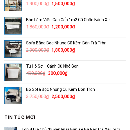
Giá
Giá
1,900,000
₫
1,500,000
₫
400,000₫.
gốc
hiện
là:
tại
Bàn Làm Việc Cao Cấp 1m2 Cũ Chân Bánh Xe
1,900,000₫.
là:
Giá
Giá
1,860,000
₫
1,200,000
₫
1,500,000₫.
gốc
hiện
là:
tại
Sofa Băng Bọc Nhung Cũ Kèm Bàn Trà Tròn
1,860,000₫.
là:
Giá
Giá
2,300,000
₫
1,800,000
₫
1,200,000₫.
gốc
hiện
là:
tại
Tủ Hồ Sơ 1 Cánh Cũ Nhỏ Gọn
2,300,000₫.
là:
Giá
Giá
490,000
₫
300,000
₫
1,800,000₫.
gốc
hiện
là:
tại
Bộ Sofa Bọc Nhung Cũ Kèm Đôn Tròn
490,000₫.
là:
Giá
Giá
3,750,000
₫
2,500,000
₫
300,000₫.
gốc
hiện
là:
tại
3,750,000₫.
là:
TIN TỨC MỚI
2,500,000₫.
Top 4 Địa Chỉ Chuyên Mua Bán Xe Ba Gác Cũ, Xe Lôi Cũ