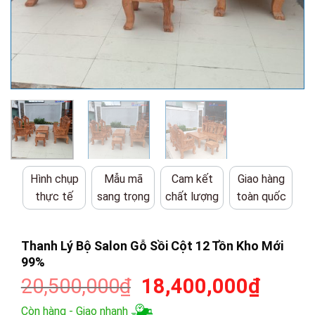
Hình chụp
Mẫu mã
Cam kết
Giao hàng
thực tế
sang trọng
chất lượng
toàn quốc
Thanh Lý Bộ Salon Gỗ Sồi Cột 12 Tồn Kho Mới
99%
Giá
Giá
20,500,000
₫
18,400,000
₫
gốc
hiện
Còn hàng - Giao nhanh