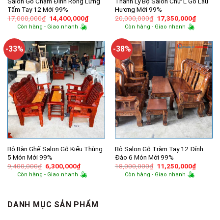
Salon Gỗ Chạm Đỉnh Rồng Lưng
Thanh Lý Bộ Salon Chữ L Gỗ Lau
Tấm Tay 12 Mới 99%
Hương Mới 99%
Giá
Giá
Giá
Giá
17,000,000
₫
14,400,000
₫
20,000,000
₫
17,350,000
₫
gốc
hiện
gốc
hiện
Còn hàng - Giao nhanh
Còn hàng - Giao nhanh
là:
tại
là:
tại
17,000,000₫.
là:
20,000,000₫.
là:
14,400,000₫.
17,350,
-33%
-38%
Bộ Bàn Ghế Salon Gỗ Kiểu Thùng
Bộ Salon Gỗ Tràm Tay 12 Đỉnh
5 Món Mới 99%
Đào 6 Món Mới 99%
Giá
Giá
Giá
Giá
9,400,000
₫
6,300,000
₫
18,000,000
₫
11,250,000
₫
gốc
hiện
gốc
hiện
Còn hàng - Giao nhanh
Còn hàng - Giao nhanh
là:
tại
là:
tại
9,400,000₫.
là:
18,000,000₫.
là:
6,300,000₫.
11,250,
DANH MỤC SẢN PHẨM