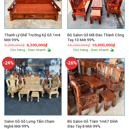
Thanh Lý Ghế Trường Kỷ Gỗ 1m4
Bộ Salon Gỗ Mã Đáo Thành Công
Mới 99%
Tay 10 Mới 99%
Giá
Giá
Giá
Giá
9,200,000
₫
6,300,000
₫
16,700,000
₫
10,000,000
₫
gốc
hiện
gốc
hiện
Còn hàng - Giao nhanh
Còn hàng - Giao nhanh
là:
tại
là:
tại
9,200,000₫.
là:
16,700,000₫.
là:
6,300,000₫.
10,000,
-24%
-26%
Salon Gỗ Gõ Lưng Tấm Chạm
Bộ Salon Gỗ Tràm 1m67 Đỉnh
Nghê Mới 99%
Đào Tay 8 Mới 99%