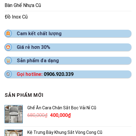
Bàn Ghế Nhựa Cũ
Đồ Inox Cũ
Cam kết chất lượng
Giá rẻ hơn 30%
Sản phẩm đa dạng
Gọi hotline:
0906.920.339
SẢN PHẨM MỚI
Ghế Ăn Cara Chân Sắt Bọc Vải Nỉ Cũ
Giá
Giá
680,000
₫
400,000
₫
gốc
hiện
là:
tại
Kệ Trưng Bày Khung Sắt Vòng Cong Cũ
680,000₫.
là: