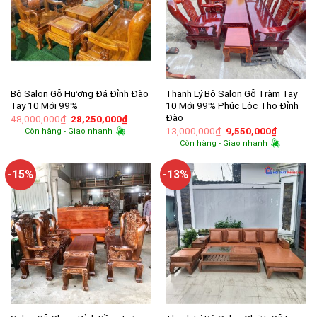
Bộ Salon Gỗ Hương Đá Đỉnh Đào
Thanh Lý Bộ Salon Gỗ Tràm Tay
Tay 10 Mới 99%
10 Mới 99% Phúc Lộc Thọ Đỉnh
Đào
Giá
Giá
48,000,000
₫
28,250,000
₫
gốc
hiện
Giá
Giá
13,000,000
₫
9,550,000
₫
Còn hàng - Giao nhanh
là:
tại
gốc
hiện
Còn hàng - Giao nhanh
48,000,000₫.
là:
là:
tại
28,250,000₫.
13,000,000₫.
là:
9,550,00
-15%
-13%