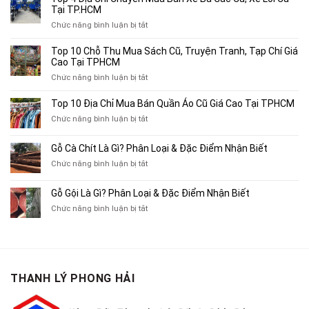
Tại TP.HCM
ở
Chức năng bình luận bị tắt
Top
4
Top 10 Chỗ Thu Mua Sách Cũ, Truyện Tranh, Tạp Chí Giá
Địa
Cao Tại TPHCM
Chỉ
ở
Chức năng bình luận bị tắt
Chuyên
Top
Mua
10
Top 10 Địa Chỉ Mua Bán Quần Áo Cũ Giá Cao Tại TPHCM
Bán
Chỗ
Xe
ở
Chức năng bình luận bị tắt
Thu
Ba
Top
Mua
Gác
10
Gỗ Cà Chít Là Gì? Phân Loại & Đặc Điểm Nhận Biết
Sách
Cũ,
Địa
Cũ,
ở
Chức năng bình luận bị tắt
Xe
Chỉ
Truyện
Gỗ
Lôi
Mua
Tranh,
Cà
Cũ
Bán
Gỗ Gội Là Gì? Phân Loại & Đặc Điểm Nhận Biết
Tạp
Chít
Tại
Quần
Chí
ở
Chức năng bình luận bị tắt
Là
TP.HCM
Áo
Giá
Gỗ
Gì?
Cũ
Cao
Gội
Phân
Giá
Tại
Là
Loại
Cao
TPHCM
Gì?
&
Tại
Phân
Đặc
TPHCM
THANH LÝ PHONG HẢI
Loại
Điểm
&
Nhận
Đặc
Biết