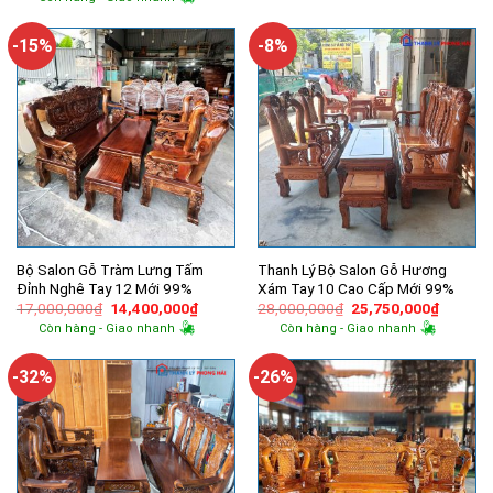
9,500,000₫.
là:
là:
tại
7,000,000
7,300,000₫.
là:
5,400,000₫.
-15%
-8%
Bộ Salon Gỗ Tràm Lưng Tấm
Thanh Lý Bộ Salon Gỗ Hương
Đỉnh Nghê Tay 12 Mới 99%
Xám Tay 10 Cao Cấp Mới 99%
Giá
Giá
Giá
Giá
17,000,000
₫
14,400,000
₫
28,000,000
₫
25,750,000
₫
gốc
hiện
gốc
hiện
Còn hàng - Giao nhanh
Còn hàng - Giao nhanh
là:
tại
là:
tại
17,000,000₫.
là:
28,000,000₫.
là:
14,400,000₫.
25,750,
-32%
-26%