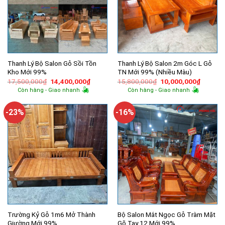
Thanh Lý Bộ Salon Gỗ Sồi Tồn
Thanh Lý Bộ Salon 2m Góc L Gỗ
Kho Mới 99%
TN Mới 99% (Nhiều Màu)
Giá
Giá
Giá
Giá
17,500,000
₫
14,400,000
₫
15,800,000
₫
10,000,000
₫
gốc
hiện
gốc
hiện
Còn hàng - Giao nhanh
Còn hàng - Giao nhanh
là:
tại
là:
tại
17,500,000₫.
là:
15,800,000₫.
là:
14,400,000₫.
10,000,
-23%
-16%
Trường Kỷ Gỗ 1m6 Mở Thành
Bộ Salon Mắt Ngọc Gỗ Tràm Mặt
Giường Mới 99%
Gõ Tay 12 Mới 99%