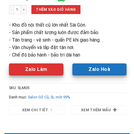
là:
tại
Thanh Lý Bộ Salon Gỗ Sồi Cột 12 Tồn Kho Mới 99% số lượng
20,500,000₫.
là:
THÊM VÀO GIỎ HÀNG
18,40
- Kho đồ nội thất cũ lớn nhất Sài Gòn.
- Sản phẩm chất lượng luôn được đảm bảo.
- Tân trang - vệ sinh - quấn PE khi giao hàng.
- Vận chuyển và lắp đặt tận nơi.
- Chế độ bảo hành - bảo trì dài hạn
Zalo Lâm
Zalo Hoà
SKU:
SLM05
Danh mục:
Salon Gỗ Cũ
,
SL mới 99%
XEM CHI TIẾT
XEM THÊM MẪU