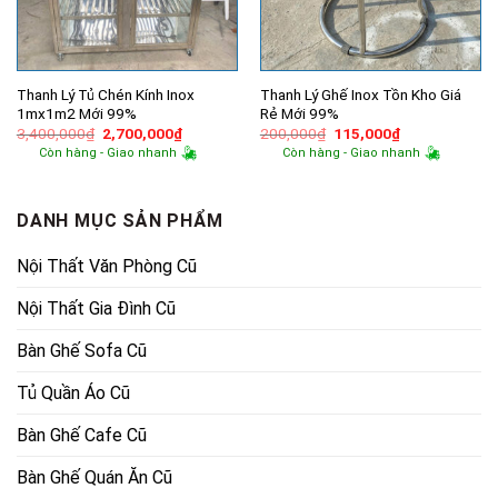
Thanh Lý Tủ Chén Kính Inox
Thanh Lý Ghế Inox Tồn Kho Giá
1mx1m2 Mới 99%
Rẻ Mới 99%
Giá
Giá
Giá
Giá
3,400,000
₫
2,700,000
₫
200,000
₫
115,000
₫
gốc
hiện
gốc
hiện
Còn hàng - Giao nhanh
Còn hàng - Giao nhanh
là:
tại
là:
tại
3,400,000₫.
là:
200,000₫.
là:
2,700,000₫.
115,000₫.
DANH MỤC SẢN PHẨM
Nội Thất Văn Phòng Cũ
Nội Thất Gia Đình Cũ
Bàn Ghế Sofa Cũ
Tủ Quần Áo Cũ
Bàn Ghế Cafe Cũ
Bàn Ghế Quán Ăn Cũ