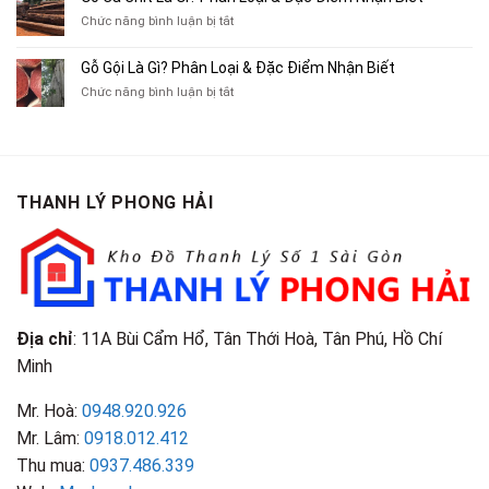
Cũ,
Địa
Cũ,
ở
Chức năng bình luận bị tắt
Xe
Chỉ
Truyện
Gỗ
Lôi
Mua
Tranh,
Cà
Cũ
Bán
Gỗ Gội Là Gì? Phân Loại & Đặc Điểm Nhận Biết
Tạp
Chít
Tại
Quần
Chí
ở
Chức năng bình luận bị tắt
Là
TP.HCM
Áo
Giá
Gỗ
Gì?
Cũ
Cao
Gội
Phân
Giá
Tại
Là
Loại
Cao
TPHCM
Gì?
&
Tại
Phân
Đặc
TPHCM
THANH LÝ PHONG HẢI
Loại
Điểm
&
Nhận
Đặc
Biết
Điểm
Nhận
Biết
Địa chỉ
: 11A Bùi Cẩm Hổ, Tân Thới Hoà, Tân Phú, Hồ Chí
Minh
Mr. Hoà:
0948.920.926
Mr. Lâm:
0918.012.412
Thu mua:
0937.486.339