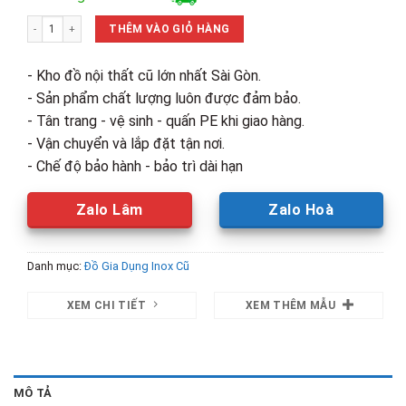
là:
tại
Thanh Lý Bồn Rửa Chén Inox 2 Hộc Có Kệ Mới 99% số lượng
2,860,000₫.
là:
THÊM VÀO GIỎ HÀNG
2,300,00
- Kho đồ nội thất cũ lớn nhất Sài Gòn.
- Sản phẩm chất lượng luôn được đảm bảo.
- Tân trang - vệ sinh - quấn PE khi giao hàng.
- Vận chuyển và lắp đặt tận nơi.
- Chế độ bảo hành - bảo trì dài hạn
Zalo Lâm
Zalo Hoà
Danh mục:
Đồ Gia Dụng Inox Cũ
XEM CHI TIẾT
XEM THÊM MẪU
MÔ TẢ