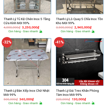
Thanh Lý Tủ Kệ Chén Inox 5 Tầng
Thanh Lý Lò Quay 5 Chĩa Inox Tồn
Cửa Kính Mới 99%
Kho Mới 99%
Giá
Giá
Giá
Giá
4,000,000
₫
3,250,000
₫
3,500,000
₫
2,940,000
₫
gốc
hiện
gốc
hiện
Còn hàng - Giao nhanh
Còn hàng - Giao nhanh
là:
tại
là:
tại
4,000,000₫.
là:
3,500,000₫.
là:
3,250,000₫.
2,940,000
-32%
-41%
Thanh Lý Bàn Xếp Inox Chữ Nhật
Thanh Lý Giá Treo Khăn Phòng
Mới 99%
Tắm Inox Mới 99%
Giá
Giá
Giá
Giá
500,000
₫
340,000
₫
220,000
₫
130,000
₫
gốc
hiện
gốc
hiện
Còn hàng - Giao nhanh
Còn hàng - Giao nhanh
là:
tại
là:
tại