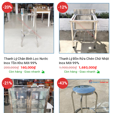
500,000₫.
là:
220,000₫.
là:
340,000₫.
130,000₫.
-20%
-12%
Thanh Lý Chân Bình Lọc Nước
Thanh Lý Bồn Rửa Chén Chữ Nhật
Inox Tồn Kho Mới 99%
Inox Mới 99%
Giá
Giá
Giá
Giá
200,000
₫
160,000
₫
1,900,000
₫
1,680,000
₫
gốc
hiện
gốc
hiện
Còn hàng - Giao nhanh
Còn hàng - Giao nhanh
là:
tại
là:
tại
200,000₫.
là:
1,900,000₫.
là:
160,000₫.
1,680,000
-21%
-43%