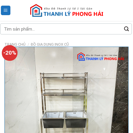
Skip
to
content
Tìm
kiếm:
TRANG CHỦ
/
ĐỒ GIA DỤNG INOX CŨ
-20%