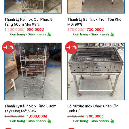
Thanh Lý Kệ Inox Qui Phúc 5
Thanh Lý Bàn Inox Tròn Tồn Kho
Tầng 60cm Mới 99%
Mới 99%
Giá
Giá
Giá
Giá
1,400,000
₫
950,000
₫
870,000
₫
720,000
₫
gốc
hiện
gốc
hiện
Còn hàng - Giao nhanh
Còn hàng - Giao nhanh
là:
tại
là:
tại
1,400,000₫.
là:
870,000₫.
là:
950,000₫.
720,000₫.
-41%
-41%
Thanh Lý Kệ Inox 5 Tầng 60cm
Lò Nướng Inox Chắc Chắn, Ổn
Tay Cung Mới 99%
Định Cũ
Giá
Giá
Giá
Giá
1,700,000
₫
1,000,000
₫
510,000
₫
300,000
₫
gốc
hiện
gốc
hiện
Còn hàng - Giao nhanh
Còn hàng - Giao nhanh
là:
tại
là:
tại
1,700,000₫.
là:
510,000₫.
là: