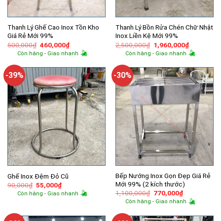
Thanh Lý Ghế Cao Inox Tồn Kho
Thanh Lý Bồn Rửa Chén Chữ Nhật
Giá Rẻ Mới 99%
Inox Liền Kệ Mới 99%
Giá
Giá
Giá
Giá
500,000
₫
460,000
₫
2,500,000
₫
1,960,000
₫
gốc
hiện
gốc
hiện
Còn hàng - Giao nhanh
Còn hàng - Giao nhanh
là:
tại
là:
tại
500,000₫.
là:
2,500,000₫.
là:
460,000₫.
1,960,000
-39%
-30%
Bếp Nướng Inox Gọn Đẹp Giá Rẻ
Ghế Inox Đệm Đỏ Cũ
Mới 99% (2 kích thước)
Giá
Giá
90,000
₫
55,000
₫
gốc
hiện
Giá
Giá
1,100,000
₫
770,000
₫
Còn hàng - Giao nhanh
là:
tại
gốc
hiện
Còn hàng - Giao nhanh
90,000₫.
là:
là:
tại
55,000₫.
1,100,000₫.
là:
770,000₫.