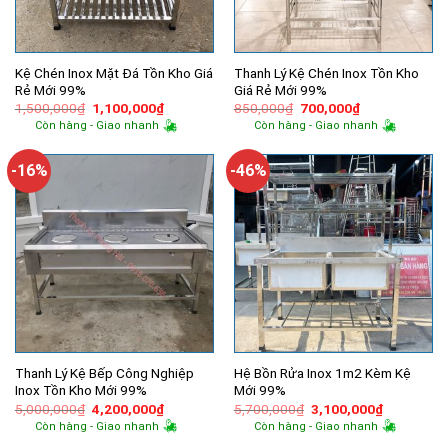
Kệ Chén Inox Mặt Đá Tồn Kho Giá
Thanh Lý Kệ Chén Inox Tồn Kho
Rẻ Mới 99%
Giá Rẻ Mới 99%
Giá
Giá
Giá
Giá
1,500,000
₫
1,100,000
₫
850,000
₫
700,000
₫
gốc
hiện
gốc
hiện
Còn hàng - Giao nhanh
Còn hàng - Giao nhanh
là:
tại
là:
tại
1,500,000₫.
là:
850,000₫.
là:
1,100,000₫.
700,000₫.
-16%
-46%
Thanh Lý Kệ Bếp Công Nghiệp
Hệ Bồn Rửa Inox 1m2 Kèm Kệ
Inox Tồn Kho Mới 99%
Mới 99%
Giá
Giá
Giá
Giá
5,000,000
₫
4,200,000
₫
5,700,000
₫
3,100,000
₫
gốc
hiện
gốc
hiện
Còn hàng - Giao nhanh
Còn hàng - Giao nhanh
là:
tại
là:
tại
5,000,000₫.
là:
5,700,000₫.
là: