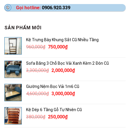
Gọi hotline:
0906.920.339
SẢN PHẨM MỚI
Kệ Trưng Bày Khung Sắt Cũ Nhiều Tầng
Giá
Giá
960,000
₫
750,000
₫
gốc
hiện
là:
tại
Sofa Băng 3 Chỗ Bọc Vải Xanh Kèm 2 Đôn Cũ
960,000₫.
là:
Giá
Giá
3,300,000
₫
2,000,000
₫
750,000₫.
gốc
hiện
là:
tại
Giường Nệm Bọc Vải 1m6 Cũ
3,300,000₫.
là:
Giá
Giá
4,600,000
₫
3,000,000
₫
2,000,000₫.
gốc
hiện
là:
tại
Kệ Dép 6 Tầng Gỗ Tự Nhiên Cũ
4,600,000₫.
là:
Giá
Giá
380,000
₫
250,000
₫
3,000,000₫.
gốc
hiện
là:
tại