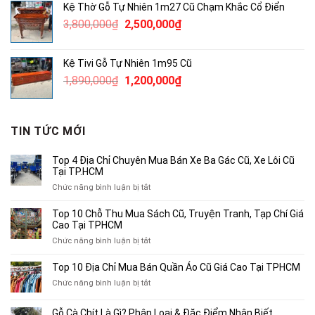
Kệ Thờ Gỗ Tự Nhiên 1m27 Cũ Chạm Khắc Cổ Điển
380,000₫.
là:
Giá
Giá
3,800,000
₫
2,500,000
₫
250,000₫.
gốc
hiện
là:
tại
Kệ Tivi Gỗ Tự Nhiên 1m95 Cũ
3,800,000₫.
là:
Giá
Giá
1,890,000
₫
1,200,000
₫
2,500,000₫.
gốc
hiện
là:
tại
1,890,000₫.
là:
TIN TỨC MỚI
1,200,000₫.
Top 4 Địa Chỉ Chuyên Mua Bán Xe Ba Gác Cũ, Xe Lôi Cũ
Tại TP.HCM
ở
Chức năng bình luận bị tắt
Top
4
Top 10 Chỗ Thu Mua Sách Cũ, Truyện Tranh, Tạp Chí Giá
Địa
Cao Tại TPHCM
Chỉ
ở
Chức năng bình luận bị tắt
Chuyên
Top
Mua
10
Top 10 Địa Chỉ Mua Bán Quần Áo Cũ Giá Cao Tại TPHCM
Bán
Chỗ
Xe
ở
Chức năng bình luận bị tắt
Thu
Ba
Top
Mua
Gác
10
Gỗ Cà Chít Là Gì? Phân Loại & Đặc Điểm Nhận Biết
Sách