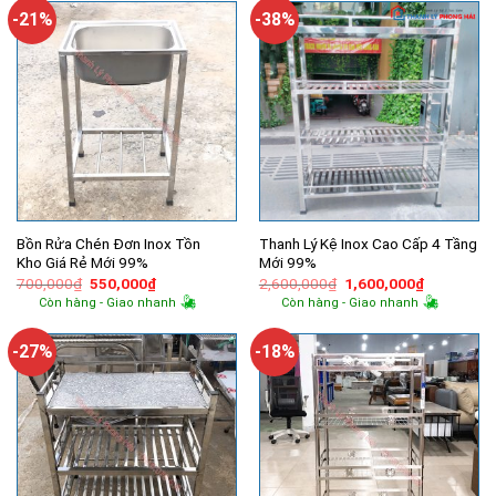
1,000,000₫.
300,000₫.
-21%
-38%
Bồn Rửa Chén Đơn Inox Tồn
Thanh Lý Kệ Inox Cao Cấp 4 Tầng
Kho Giá Rẻ Mới 99%
Mới 99%
Giá
Giá
Giá
Giá
700,000
₫
550,000
₫
2,600,000
₫
1,600,000
₫
gốc
hiện
gốc
hiện
Còn hàng - Giao nhanh
Còn hàng - Giao nhanh
là:
tại
là:
tại
700,000₫.
là:
2,600,000₫.
là:
550,000₫.
1,600,000
-27%
-18%