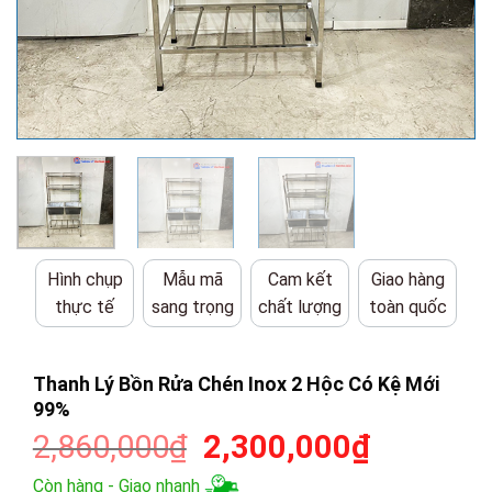
Hình chụp
Mẫu mã
Cam kết
Giao hàng
thực tế
sang trọng
chất lượng
toàn quốc
Thanh Lý Bồn Rửa Chén Inox 2 Hộc Có Kệ Mới
99%
Giá
Giá
2,860,000
₫
2,300,000
₫
gốc
hiện
Còn hàng - Giao nhanh