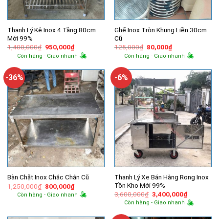
Thanh Lý Kệ Inox 4 Tầng 80cm
Ghế Inox Tròn Khung Liền 30cm
Mới 99%
Cũ
Giá
Giá
Giá
Giá
1,400,000
₫
950,000
₫
125,000
₫
80,000
₫
gốc
hiện
gốc
hiện
Còn hàng - Giao nhanh
Còn hàng - Giao nhanh
là:
tại
là:
tại
1,400,000₫.
là:
125,000₫.
là:
950,000₫.
80,000₫.
-36%
-6%
Thanh Lý Xe Bán Hàng Rong Inox
Bàn Chặt Inox Chắc Chắn Cũ
Tồn Kho Mới 99%
Giá
Giá
1,250,000
₫
800,000
₫
gốc
hiện
Giá
Giá
3,600,000
₫
3,400,000
₫
Còn hàng - Giao nhanh
là:
tại
gốc
hiện
Còn hàng - Giao nhanh
1,250,000₫.
là:
là:
tại
800,000₫.
3,600,000₫.
là: