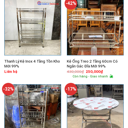
3,400,000
-42%
Thanh Lý Kệ Inox 4 Tầng Tồn Kho
Kệ Ống Treo 2 Tầng 60cm Có
Mới 99%
Ngăn Gác Đĩa Mới 99%
Giá
Giá
Liên hệ
430,000
₫
250,000
₫
gốc
hiện
Còn hàng - Giao nhanh
là:
tại
430,000₫.
là:
250,000₫.
-32%
-17%