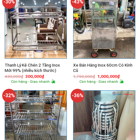
-30%
-43%
Thanh Lý Kệ Chén 2 Tầng Inox
Xe Bán Hàng Inox 60cm Có Kính
Mới 99% (nhiều kích thước)
Cũ
Giá
Giá
Giá
Giá
430,000
₫
300,000
₫
1,750,000
₫
1,000,000
₫
gốc
hiện
gốc
hiện
Còn hàng - Giao nhanh
Còn hàng - Giao nhanh
là:
tại
là:
tại
430,000₫.
là:
1,750,000₫.
là:
300,000₫.
1,000,000
-32%
-36%