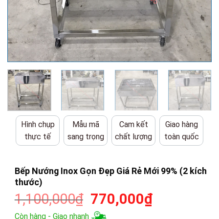
Hình chụp
Mẫu mã
Cam kết
Giao hàng
thực tế
sang trọng
chất lượng
toàn quốc
Bếp Nướng Inox Gọn Đẹp Giá Rẻ Mới 99% (2 kích
thước)
Giá
Giá
1,100,000
₫
770,000
₫
gốc
hiện
Còn hàng - Giao nhanh