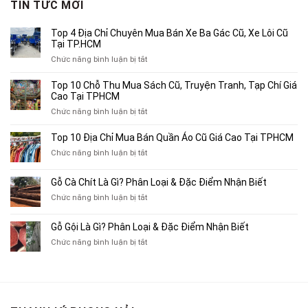
TIN TỨC MỚI
400,000₫.
Top 4 Địa Chỉ Chuyên Mua Bán Xe Ba Gác Cũ, Xe Lôi Cũ
Tại TP.HCM
ở
Chức năng bình luận bị tắt
Top
4
Top 10 Chỗ Thu Mua Sách Cũ, Truyện Tranh, Tạp Chí Giá
Địa
Cao Tại TPHCM
Chỉ
ở
Chức năng bình luận bị tắt
Chuyên
Top
Mua
10
Top 10 Địa Chỉ Mua Bán Quần Áo Cũ Giá Cao Tại TPHCM
Bán
Chỗ
Xe
ở
Chức năng bình luận bị tắt
Thu
Ba
Top
Mua
Gác
10
Gỗ Cà Chít Là Gì? Phân Loại & Đặc Điểm Nhận Biết
Sách
Cũ,
Địa
Cũ,
ở
Chức năng bình luận bị tắt
Xe
Chỉ
Truyện
Gỗ
Lôi
Mua
Tranh,
Cà
Cũ
Bán
Gỗ Gội Là Gì? Phân Loại & Đặc Điểm Nhận Biết
Tạp
Chít
Tại
Quần
Chí
ở
Chức năng bình luận bị tắt
Là
TP.HCM
Áo
Giá
Gỗ
Gì?
Cũ
Cao
Gội
Phân
Giá
Tại
Là
Loại
Cao
TPHCM
Gì?
&
Tại
Phân
Đặc
TPHCM