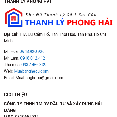
THANH LÝ PHONG HẢI
Loại
Điểm
&
Nhận
Đặc
Biết
Điểm
Nhận
Biết
Địa chỉ
: 11A Bùi Cẩm Hổ, Tân Thới Hoà, Tân Phú, Hồ Chí
Minh
Mr. Hoà:
0948.920.926
Mr. Lâm:
0918.012.412
Thu mua:
0937.486.339
Web:
Muabanghecu.com
Email: Muabanghecu@gmail.com
GIỚI THIỆU
CÔNG TY TNHH TM DV ĐẦU TƯ VÀ XÂY DỰNG HẢI
ĐĂNG
MST
: 0310655912