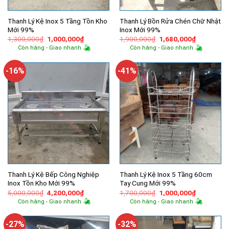
Thanh Lý Kệ Inox 5 Tầng Tồn Kho
Thanh Lý Bồn Rửa Chén Chữ Nhật
Mới 99%
Inox Mới 99%
Giá
Giá
Giá
Giá
1,300,000
₫
1,000,000
₫
1,900,000
₫
1,680,000
₫
gốc
hiện
gốc
hiện
Còn hàng - Giao nhanh
Còn hàng - Giao nhanh
là:
tại
là:
tại
1,300,000₫.
là:
1,900,000₫.
là:
1,000,000₫.
1,680,000
-16%
-41%
Thanh Lý Kệ Bếp Công Nghiệp
Thanh Lý Kệ Inox 5 Tầng 60cm
Inox Tồn Kho Mới 99%
Tay Cung Mới 99%
Giá
Giá
Giá
Giá
5,000,000
₫
4,200,000
₫
1,700,000
₫
1,000,000
₫
gốc
hiện
gốc
hiện
Còn hàng - Giao nhanh
Còn hàng - Giao nhanh
là:
tại
là:
tại
5,000,000₫.
là:
1,700,000₫.
là:
4,200,000₫.
1,000,000
-27%
-32%