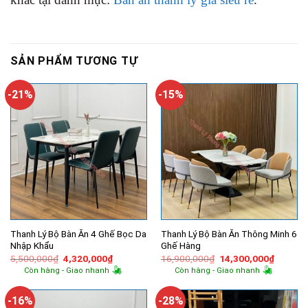
SẢN PHẨM TƯƠNG TỰ
-21%
-15%
Thanh Lý Bộ Bàn Ăn 4 Ghế Bọc Da
Thanh Lý Bộ Bàn Ăn Thông Minh 6
Nhập Khẩu
Ghế Hàng
Giá
Giá
Giá
Giá
5,500,000
₫
4,320,000
₫
16,900,000
₫
14,300,000
₫
gốc
hiện
gốc
hiện
Còn hàng - Giao nhanh
Còn hàng - Giao nhanh
là:
tại
là:
tại
5,500,000₫.
là:
16,900,000₫.
là:
4,320,000₫.
14,300,
-16%
-28%