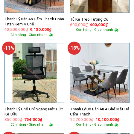
Thanh Lý Bàn Ăn Cẩm Thạch Chân
Tủ Kệ Treo Tường Cũ
Titan Kèm 4 Ghế
Giá
Giá
600,000
₫
400,000
₫
gốc
hiện
Giá
Giá
12,200,000
₫
9,130,000
₫
Còn hàng - Giao nhanh
là:
tại
gốc
hiện
Còn hàng - Giao nhanh
600,000₫.
là:
là:
tại
400,000₫.
12,200,000₫.
là:
9,130,000₫.
-11%
-18%
Thanh Lý Ghế Chỉ Ngang Nét Đứt
Thanh Lý Bộ Bàn Ăn 4 Ghế Mặt Đá
Kê Đầu
Cẩm Thạch
Giá
Giá
Giá
Giá
850,000
₫
754,000
₫
12,700,000
₫
10,400,000
₫
gốc
hiện
gốc
hiện
Còn hàng - Giao nhanh
Còn hàng - Giao nhanh
là:
tại
là:
tại
850,000₫.
là:
12,700,000₫.
là: