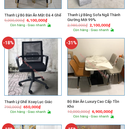
Thanh Lý Băng Sofa Ngã Thành
Thanh Lý Bộ Bàn Ăn Mặt Đá 4 Ghế
Giường Mới 99%
Giá
Giá
9,000,000
₫
6,100,000
₫
gốc
hiện
Giá
Giá
2,980,000
₫
2,100,000
₫
Còn hàng - Giao nhanh
là:
tại
gốc
hiện
Còn hàng - Giao nhanh
9,000,000₫.
là:
là:
tại
6,100,000₫.
2,980,000₫.
là:
2,100,000
-18%
-31%
Bộ Bàn Ăn Luxury Cao Cấp Tồn
Thanh Lý Ghế Xoay Lục Giác
Kho
Giá
Giá
790,000
₫
650,000
₫
gốc
hiện
Giá
Giá
10,000,000
₫
6,900,000
₫
Còn hàng - Giao nhanh
là:
tại
gốc
hiện
Còn hàng - Giao nhanh
790,000₫.
là:
là:
tại
650,000₫.
10,000,000₫.
là:
6,900,00