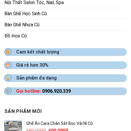
Nội Thất Salon Tóc, Nail, Spa
Bàn Ghế Học Sinh Cũ
Bàn Ghế Nhựa Cũ
Đồ Inox Cũ
Cam kết chất lượng
Giá rẻ hơn 30%
Sản phẩm đa dạng
Gọi hotline:
0906.920.339
SẢN PHẨM MỚI
Ghế Ăn Cara Chân Sắt Bọc Vải Nỉ Cũ
Giá
Giá
680,000
₫
400,000
₫