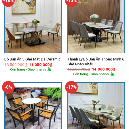
-18%
-15%
Thanh Lý Bộ Bàn Ăn Thông Minh 6
Bộ Bàn Ăn 5 Ghế Mặt Đá Ceramic
Ghế Nhập Khẩu
Giá
Giá
13,500,000
₫
11,050,000
₫
gốc
hiện
Giá
Giá
16,600,000
₫
14,060,000
₫
Còn hàng - Giao nhanh
là:
tại
gốc
hiện
Còn hàng - Giao nhanh
13,500,000₫.
là:
là:
tại
11,050,000₫.
16,600,000₫.
là:
14,060,
-8%
-17%