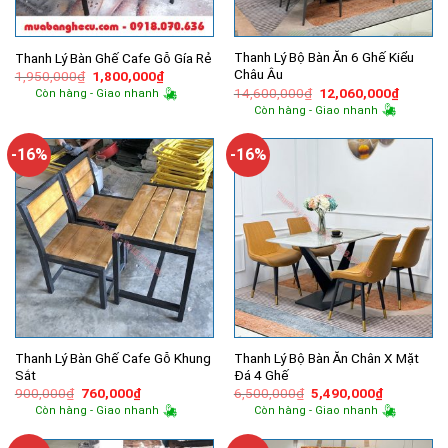
Thanh Lý Bộ Bàn Ăn 6 Ghế Kiểu
Thanh Lý Bàn Ghế Cafe Gỗ Gía Rẻ
Châu Âu
Giá
Giá
1,950,000
₫
1,800,000
₫
gốc
hiện
Giá
Giá
14,600,000
₫
12,060,000
₫
Còn hàng - Giao nhanh
là:
tại
gốc
hiện
Còn hàng - Giao nhanh
1,950,000₫.
là:
là:
tại
1,800,000₫.
14,600,000₫.
là:
12,060,
-16%
-16%
Thanh Lý Bàn Ghế Cafe Gỗ Khung
Thanh Lý Bộ Bàn Ăn Chân X Mặt
Sắt
Đá 4 Ghế
Giá
Giá
Giá
Giá
900,000
₫
760,000
₫
6,500,000
₫
5,490,000
₫
gốc
hiện
gốc
hiện
Còn hàng - Giao nhanh
Còn hàng - Giao nhanh
là:
tại
là:
tại
900,000₫.
là:
6,500,000₫.
là:
760,000₫.
5,490,000