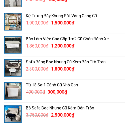
gốc
hiện
là:
tại
Kệ Trưng Bày Khung Sắt Vòng Cong Cũ
680,000₫.
là:
Giá
Giá
1,900,000
₫
1,500,000
₫
400,000₫.
gốc
hiện
là:
tại
Bàn Làm Việc Cao Cấp 1m2 Cũ Chân Bánh Xe
1,900,000₫.
là:
Giá
Giá
1,860,000
₫
1,200,000
₫
1,500,000₫.
gốc
hiện
là:
tại
Sofa Băng Bọc Nhung Cũ Kèm Bàn Trà Tròn
1,860,000₫.
là:
Giá
Giá
2,300,000
₫
1,800,000
₫
1,200,000₫.
gốc
hiện
là:
tại
Tủ Hồ Sơ 1 Cánh Cũ Nhỏ Gọn
2,300,000₫.
là:
Giá
Giá
490,000
₫
300,000
₫
1,800,000₫.
gốc
hiện
là:
tại
Bộ Sofa Bọc Nhung Cũ Kèm Đôn Tròn
490,000₫.
là:
Giá
Giá
3,750,000
₫
2,500,000
₫
300,000₫.
gốc
hiện
là:
tại