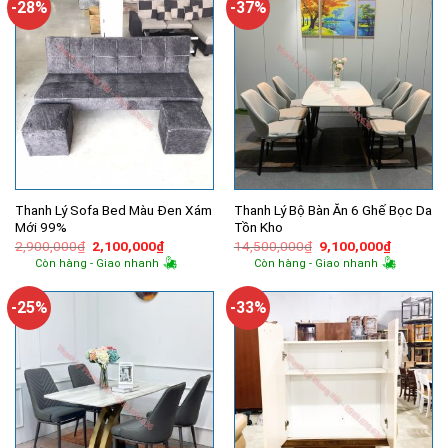
-28%
-37%
Thanh Lý Sofa Bed Màu Đen Xám
Thanh Lý Bộ Bàn Ăn 6 Ghế Bọc Da
Mới 99%
Tồn Kho
Giá
Giá
Giá
Giá
2,900,000
₫
2,100,000
₫
14,500,000
₫
9,100,000
₫
gốc
hiện
gốc
hiện
Còn hàng - Giao nhanh
Còn hàng - Giao nhanh
là:
tại
là:
tại
2,900,000₫.
là:
14,500,000₫.
là:
2,100,000₫.
9,100,00
-25%
-33%