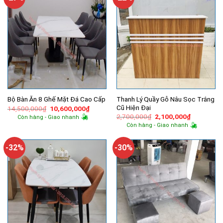
Thanh Lý Quầy Gỗ Nâu Sọc Trắng
Bộ Bàn Ăn 8 Ghế Mặt Đá Cao Cấp
Cũ Hiện Đại
Giá
Giá
14,500,000
₫
10,600,000
₫
gốc
hiện
Giá
Giá
2,700,000
₫
2,100,000
₫
Còn hàng - Giao nhanh
là:
tại
gốc
hiện
Còn hàng - Giao nhanh
14,500,000₫.
là:
là:
tại
10,600,000₫.
2,700,000₫.
là:
2,100,000
-32%
-30%