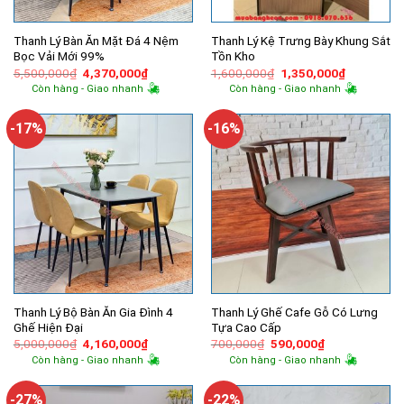
Thanh Lý Bàn Ăn Mặt Đá 4 Nệm
Thanh Lý Kệ Trưng Bày Khung Sắt
Bọc Vải Mới 99%
Tồn Kho
Giá
Giá
Giá
Giá
5,500,000
₫
4,370,000
₫
1,600,000
₫
1,350,000
₫
gốc
hiện
gốc
hiện
Còn hàng - Giao nhanh
Còn hàng - Giao nhanh
là:
tại
là:
tại
5,500,000₫.
là:
1,600,000₫.
là:
4,370,000₫.
1,350,000
-17%
-16%
Thanh Lý Bộ Bàn Ăn Gia Đình 4
Thanh Lý Ghế Cafe Gỗ Có Lưng
Ghế Hiện Đại
Tựa Cao Cấp
Giá
Giá
Giá
Giá
5,000,000
₫
4,160,000
₫
700,000
₫
590,000
₫
gốc
hiện
gốc
hiện
Còn hàng - Giao nhanh
Còn hàng - Giao nhanh
là:
tại
là:
tại
5,000,000₫.
là:
700,000₫.
là:
4,160,000₫.
590,000₫.
-27%
-22%