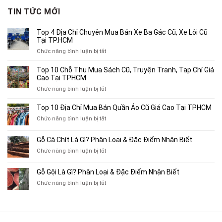
3,750,000₫.
là:
TIN TỨC MỚI
2,500,000₫.
Top 4 Địa Chỉ Chuyên Mua Bán Xe Ba Gác Cũ, Xe Lôi Cũ
Tại TP.HCM
ở
Chức năng bình luận bị tắt
Top
4
Top 10 Chỗ Thu Mua Sách Cũ, Truyện Tranh, Tạp Chí Giá
Địa
Cao Tại TPHCM
Chỉ
ở
Chức năng bình luận bị tắt
Chuyên
Top
Mua
10
Top 10 Địa Chỉ Mua Bán Quần Áo Cũ Giá Cao Tại TPHCM
Bán
Chỗ
Xe
ở
Chức năng bình luận bị tắt
Thu
Ba
Top
Mua
Gác
10
Gỗ Cà Chít Là Gì? Phân Loại & Đặc Điểm Nhận Biết
Sách
Cũ,
Địa
Cũ,
ở
Chức năng bình luận bị tắt
Xe
Chỉ
Truyện
Gỗ
Lôi
Mua
Tranh,
Cà
Cũ
Bán
Gỗ Gội Là Gì? Phân Loại & Đặc Điểm Nhận Biết
Tạp
Chít
Tại
Quần
Chí
ở
Chức năng bình luận bị tắt
Là
TP.HCM
Áo
Giá
Gỗ
Gì?
Cũ
Cao
Gội
Phân
Giá
Tại
Là
Loại
Cao
TPHCM
Gì?
&
Tại