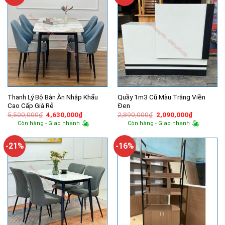
Thanh Lý Bộ Bàn Ăn Nhập Khẩu
Quầy 1m3 Cũ Màu Trắng Viền
Cao Cấp Giá Rẻ
Đen
Giá
Giá
Giá
Giá
5,500,000
₫
4,630,000
₫
2,890,000
₫
2,090,000
₫
gốc
hiện
gốc
hiện
Còn hàng - Giao nhanh
Còn hàng - Giao nhanh
là:
tại
là:
tại
5,500,000₫.
là:
2,890,000₫.
là:
4,630,000₫.
2,090,000
-21%
-16%