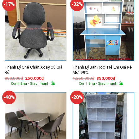
754,000₫.
10,400,
-17%
-32%
Thanh Lý Ghế Chân Xoay Cũ Giá
Thanh Lý Bàn Học Trẻ Em Giá Rẻ
Rẻ
Mới 99%
Giá
Giá
Giá
Giá
300,000
₫
250,000
₫
1,250,000
₫
850,000
₫
gốc
hiện
gốc
hiện
Còn hàng - Giao nhanh
Còn hàng - Giao nhanh
là:
tại
là:
tại
300,000₫.
là:
1,250,000₫.
là:
250,000₫.
850,000₫.
-40%
-20%