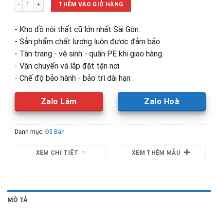
Thanh Lý Ghế Bàn Ăn Bọc Da Simili Cũ Giá Rẻ số lượng
700,000₫.
là:
THÊM VÀO GIỎ HÀNG
450,000₫.
- Kho đồ nội thất cũ lớn nhất Sài Gòn.
- Sản phẩm chất lượng luôn được đảm bảo.
- Tân trang - vệ sinh - quấn PE khi giao hàng.
- Vận chuyển và lắp đặt tận nơi.
- Chế độ bảo hành - bảo trì dài hạn
Zalo Lâm
Zalo Hoà
Danh mục:
Đã Bán
XEM CHI TIẾT
XEM THÊM MẪU
MÔ TẢ