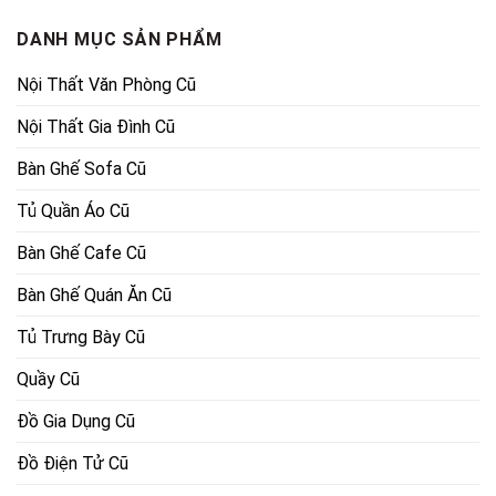
10,000,000₫.
4,550,000
DANH MỤC SẢN PHẨM
Nội Thất Văn Phòng Cũ
Nội Thất Gia Đình Cũ
Bàn Ghế Sofa Cũ
Tủ Quần Áo Cũ
Bàn Ghế Cafe Cũ
Bàn Ghế Quán Ăn Cũ
Tủ Trưng Bày Cũ
Quầy Cũ
Đồ Gia Dụng Cũ
Đồ Điện Tử Cũ