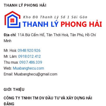
Phân
Đặc
TPHCM
THANH LÝ PHONG HẢI
Loại
Điểm
&
Nhận
Đặc
Biết
Điểm
Nhận
Biết
Địa chỉ
: 11A Bùi Cẩm Hổ, Tân Thới Hoà, Tân Phú, Hồ Chí
Minh
Mr. Hoà:
0948.920.926
Mr. Lâm:
0918.012.412
Thu mua:
0937.486.339
Web:
Muabanghecu.com
Email: Muabanghecu@gmail.com
GIỚI THIỆU
CÔNG TY TNHH TM DV ĐẦU TƯ VÀ XÂY DỰNG HẢI
ĐĂNG