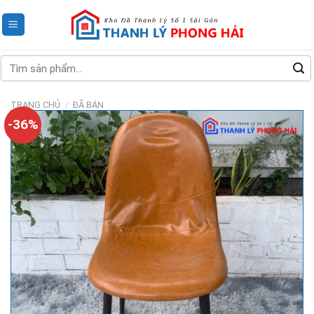
Skip
to
content
Tìm
kiếm:
TRANG CHỦ
/
ĐÃ BÁN
-36%