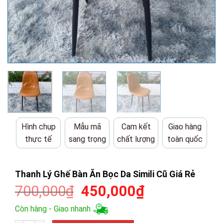
Hình chụp
Mẫu mã
Cam kết
Giao hàng
thực tế
sang trọng
chất lượng
toàn quốc
Thanh Lý Ghế Bàn Ăn Bọc Da Simili Cũ Giá Rẻ
Giá
Giá
700,000
₫
450,000
₫
gốc
hiện
Còn hàng - Giao nhanh
là:
tại