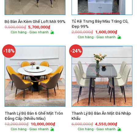
Tủ Kệ Trưng Bày Màu Trắng Cũ,
Bộ Bàn Ăn Kèm Ghế Loft Mới 99%
Đẹp 99%
Giá
Giá
9,500,000
₫
5,700,000
₫
gốc
hiện
Giá
Giá
2,000,000
₫
1,600,000
₫
Còn hàng - Giao nhanh
là:
tại
gốc
hiện
Còn hàng - Giao nhanh
9,500,000₫.
là:
là:
tại
5,700,000₫.
2,000,000₫.
là:
1,600,000
-18%
-24%
Thanh Lý Bộ Bàn 6 Ghế Mặt Tròn
Thanh Lý Bộ Bàn Ăn Mặt Đá Nhập
Đẳng Cấp (Nhiều Màu)
Khẩu
Giá
Giá
Giá
Giá
12,200,000
₫
10,000,000
₫
6,000,000
₫
4,550,000
₫
gốc
hiện
gốc
hiện
Còn hàng - Giao nhanh
Còn hàng - Giao nhanh
là:
tại
là:
tại
12,200,000₫.
là:
6,000,000₫.
là: