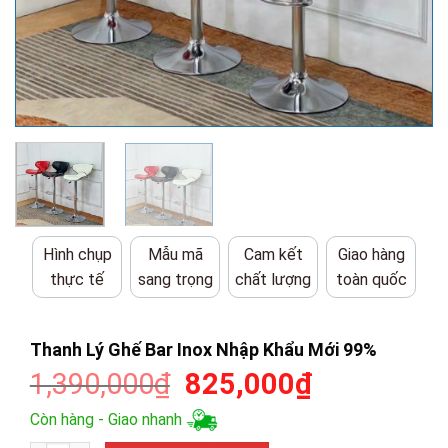
Hình chụp
Mẫu mã
Cam kết
Giao hàng
thực tế
sang trọng
chất lượng
toàn quốc
Thanh Lý Ghế Bar Inox Nhập Khẩu Mới 99%
Giá
Giá
1,390,000
₫
825,000
₫
gốc
hiện
Còn hàng - Giao nhanh
là:
tại