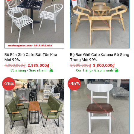
Bộ Bàn Ghế Cafe Sắt Tồn Kho
Bộ Bàn Ghế Cafe Katana Gỗ Sang
Mới 99%
Trọng Mới 99%
Giá
Giá
Giá
Giá
4,000,000
₫
2,885,000
₫
5,000,000
₫
3,800,000
₫
gốc
hiện
gốc
hiện
Còn hàng - Giao nhanh
Còn hàng - Giao nhanh
là:
tại
là:
tại
4,000,000₫.
là:
5,000,000₫.
là:
2,885,000₫.
3,800,000
-26%
-45%