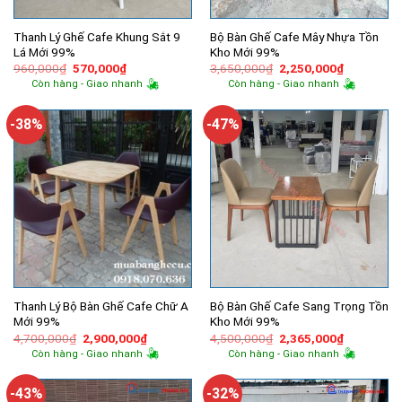
Thanh Lý Ghế Cafe Khung Sắt 9
Bộ Bàn Ghế Cafe Mây Nhựa Tồn
Lá Mới 99%
Kho Mới 99%
Giá
Giá
Giá
Giá
960,000
₫
570,000
₫
3,650,000
₫
2,250,000
₫
gốc
hiện
gốc
hiện
Còn hàng - Giao nhanh
Còn hàng - Giao nhanh
là:
tại
là:
tại
960,000₫.
là:
3,650,000₫.
là:
570,000₫.
2,250,000
-38%
-47%
Thanh Lý Bộ Bàn Ghế Cafe Chữ A
Bộ Bàn Ghế Cafe Sang Trọng Tồn
Mới 99%
Kho Mới 99%
Giá
Giá
Giá
Giá
4,700,000
₫
2,900,000
₫
4,500,000
₫
2,365,000
₫
gốc
hiện
gốc
hiện
Còn hàng - Giao nhanh
Còn hàng - Giao nhanh
là:
tại
là:
tại
4,700,000₫.
là:
4,500,000₫.
là:
2,900,000₫.
2,365,000
-43%
-32%