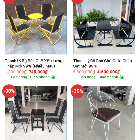
Thanh Lý Bộ Bàn Ghế Xếp Lưng
Thanh Lý Bộ Bàn Ghế Cafe Chân
Thấp Mới 99% (Nhiều Màu)
Sắt Mới 99%
Giá
Giá
Giá
Giá
1,300,000
₫
745,000
₫
6,800,000
₫
4,600,000
₫
gốc
hiện
gốc
hiện
Còn hàng - Giao nhanh
Còn hàng - Giao nhanh
là:
tại
là:
tại
1,300,000₫.
là:
6,800,000₫.
là:
745,000₫.
4,600,000
-38%
-39%