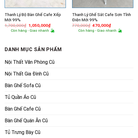
Thanh Lý Bộ Bàn Ghế Cafe Xếp
Thanh Lý Ghế Sắt Cafe Sơn Tĩnh
Mới 99%
Điện Mới 99%
Giá
Giá
Giá
Giá
1,700,000
₫
1,050,000
₫
770,000
₫
470,000
₫
gốc
hiện
gốc
hiện
Còn hàng - Giao nhanh
Còn hàng - Giao nhanh
là:
tại
là:
tại
1,700,000₫.
là:
770,000₫.
là:
1,050,000₫.
470,000₫.
DANH MỤC SẢN PHẨM
Nội Thất Văn Phòng Cũ
Nội Thất Gia Đình Cũ
Bàn Ghế Sofa Cũ
Tủ Quần Áo Cũ
Bàn Ghế Cafe Cũ
Bàn Ghế Quán Ăn Cũ
Tủ Trưng Bày Cũ