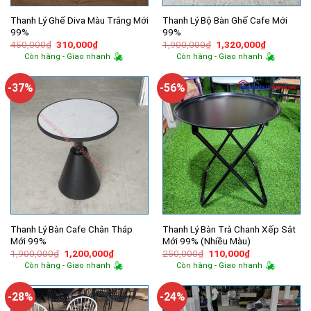
Thanh Lý Ghế Diva Màu Trắng Mới
Thanh Lý Bộ Bàn Ghế Cafe Mới
99%
99%
Giá
Giá
Giá
Giá
450,000
₫
310,000
₫
1,900,000
₫
1,320,000
₫
gốc
hiện
gốc
hiện
Còn hàng - Giao nhanh
Còn hàng - Giao nhanh
là:
tại
là:
tại
450,000₫.
là:
1,900,000₫.
là:
310,000₫.
1,320,000
-37%
-56%
Thanh Lý Bàn Cafe Chân Tháp
Thanh Lý Bàn Trà Chanh Xếp Sắt
Mới 99%
Mới 99% (Nhiều Màu)
Giá
Giá
Giá
Giá
1,900,000
₫
1,200,000
₫
250,000
₫
110,000
₫
gốc
hiện
gốc
hiện
Còn hàng - Giao nhanh
Còn hàng - Giao nhanh
là:
tại
là:
tại
1,900,000₫.
là:
250,000₫.
là:
1,200,000₫.
110,000₫.
-28%
-24%