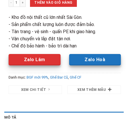
Thanh Lý Ghế Bar Inox Nhập Khẩu Mới 99% số lượng
1,390,000₫.
là:
THÊM VÀO GIỎ HÀNG
825,000₫.
- Kho đồ nội thất cũ lớn nhất Sài Gòn.
- Sản phẩm chất lượng luôn được đảm bảo.
- Tân trang - vệ sinh - quấn PE khi giao hàng.
- Vận chuyển và lắp đặt tận nơi.
- Chế độ bảo hành - bảo trì dài hạn
Zalo Lâm
Zalo Hoà
Danh mục:
BGF mới 99%
,
Ghế Bar Cũ
,
Ghế CF
XEM CHI TIẾT
XEM THÊM MẪU
MÔ TẢ