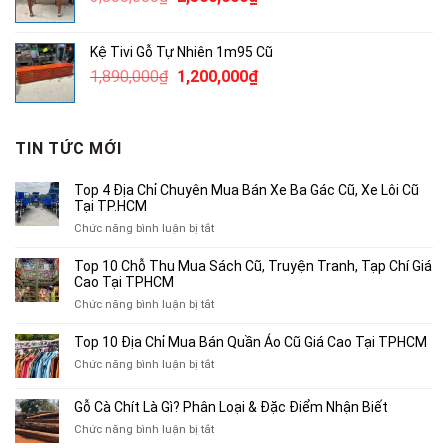
gốc
hiện
là:
tại
Kệ Tivi Gỗ Tự Nhiên 1m95 Cũ
3,800,000₫.
là:
Giá
Giá
1,890,000
₫
1,200,000
₫
2,500,000₫.
gốc
hiện
là:
tại
1,890,000₫.
là:
TIN TỨC MỚI
1,200,000₫.
Top 4 Địa Chỉ Chuyên Mua Bán Xe Ba Gác Cũ, Xe Lôi Cũ
Tại TP.HCM
ở
Chức năng bình luận bị tắt
Top
4
Top 10 Chỗ Thu Mua Sách Cũ, Truyện Tranh, Tạp Chí Giá
Địa
Cao Tại TPHCM
Chỉ
ở
Chức năng bình luận bị tắt
Chuyên
Top
Mua
10
Top 10 Địa Chỉ Mua Bán Quần Áo Cũ Giá Cao Tại TPHCM
Bán
Chỗ
Xe
ở
Chức năng bình luận bị tắt
Thu
Ba
Top
Mua
Gác
10
Gỗ Cà Chít Là Gì? Phân Loại & Đặc Điểm Nhận Biết
Sách
Cũ,
Địa
Cũ,
ở
Chức năng bình luận bị tắt
Xe
Chỉ
Truyện
Gỗ