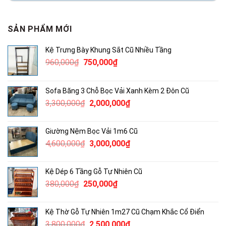
SẢN PHẨM MỚI
Kệ Trưng Bày Khung Sắt Cũ Nhiều Tầng
Giá
Giá
960,000
₫
750,000
₫
gốc
hiện
là:
tại
Sofa Băng 3 Chỗ Bọc Vải Xanh Kèm 2 Đôn Cũ
960,000₫.
là:
Giá
Giá
3,300,000
₫
2,000,000
₫
750,000₫.
gốc
hiện
là:
tại
Giường Nệm Bọc Vải 1m6 Cũ
3,300,000₫.
là:
Giá
Giá
4,600,000
₫
3,000,000
₫
2,000,000₫.
gốc
hiện
là:
tại
Kệ Dép 6 Tầng Gỗ Tự Nhiên Cũ
4,600,000₫.
là:
Giá
Giá
380,000
₫
250,000
₫
3,000,000₫.
gốc
hiện
là:
tại
Kệ Thờ Gỗ Tự Nhiên 1m27 Cũ Chạm Khắc Cổ Điển
380,000₫.
là:
Giá
Giá
3,800,000
₫
2,500,000
₫
250,000₫.