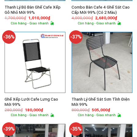
Thanh Lý Bộ Bàn Ghế Cafe Xếp
Combo Bàn Cafe 4 Ghế Sắt Cao
Gỗ Nhỏ Mới 99%
Cấp Mới 99% (Có 2 Màu)
Giá
Giá
Giá
Giá
1,700,000
₫
1,010,000
₫
4,000,000
₫
2,680,000
₫
gốc
hiện
gốc
hiện
Còn hàng - Giao nhanh
Còn hàng - Giao nhanh
là:
tại
là:
tại
1,700,000₫.
là:
4,000,000₫.
là:
1,010,000₫.
2,680,000
-36%
-37%
Ghế Xếp Lưới Cafe Lưng Cao
Thanh Lý Ghế Sắt Sơn Tĩnh Điện
Mới 99%
Mới 99%
Giá
Giá
Giá
Giá
280,000
₫
180,000
₫
800,000
₫
505,000
₫
gốc
hiện
gốc
hiện
Còn hàng - Giao nhanh
Còn hàng - Giao nhanh
là:
tại
là:
tại
280,000₫.
là:
800,000₫.
là:
180,000₫.
505,000₫.
-39%
-35%