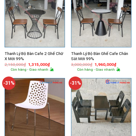
Thanh Lý Bộ Bàn Cafe 2 Ghế Chữ
Thanh Lý Bộ Bàn Ghế Cafe Chân
X Mới 99%
Sắt Mới 99%
Giá
Giá
Giá
Giá
2,150,000
₫
1,315,000
₫
3,000,000
₫
1,960,000
₫
gốc
hiện
gốc
hiện
Còn hàng - Giao nhanh
Còn hàng - Giao nhanh
là:
tại
là:
tại
2,150,000₫.
là:
3,000,000₫.
là:
1,315,000₫.
1,960,000
-31%
-31%