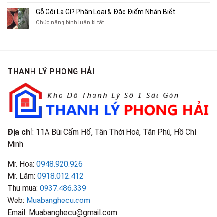
Lôi
Mua
Tranh,
Cà
Cũ
Bán
Gỗ Gội Là Gì? Phân Loại & Đặc Điểm Nhận Biết
Tạp
Chít
Tại
Quần
Chí
ở
Chức năng bình luận bị tắt
Là
TP.HCM
Áo
Giá
Gỗ
Gì?
Cũ
Cao
Gội
Phân
Giá
Tại
Là
Loại
Cao
TPHCM
Gì?
&
Tại
Phân
Đặc
TPHCM
THANH LÝ PHONG HẢI
Loại
Điểm
&
Nhận
Đặc
Biết
Điểm
Nhận
Biết
Địa chỉ
: 11A Bùi Cẩm Hổ, Tân Thới Hoà, Tân Phú, Hồ Chí
Minh
Mr. Hoà:
0948.920.926
Mr. Lâm:
0918.012.412
Thu mua:
0937.486.339
Web:
Muabanghecu.com
Email: Muabanghecu@gmail.com