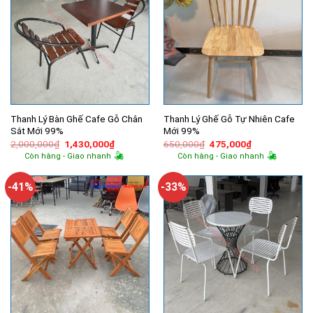
Thanh Lý Bàn Ghế Cafe Gỗ Chân
Thanh Lý Ghế Gỗ Tự Nhiên Cafe
Sắt Mới 99%
Mới 99%
Giá
Giá
Giá
Giá
2,000,000
₫
1,430,000
₫
650,000
₫
475,000
₫
gốc
hiện
gốc
hiện
Còn hàng - Giao nhanh
Còn hàng - Giao nhanh
là:
tại
là:
tại
2,000,000₫.
là:
650,000₫.
là:
1,430,000₫.
475,000₫.
-41%
-33%