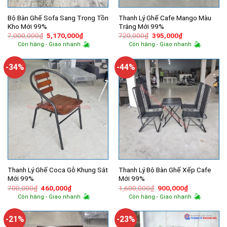
Bộ Bàn Ghế Sofa Sang Trọng Tồn
Thanh Lý Ghế Cafe Mango Màu
Kho Mới 99%
Trắng Mới 99%
Giá
Giá
Giá
Giá
7,000,000
₫
5,170,000
₫
720,000
₫
395,000
₫
gốc
hiện
gốc
hiện
Còn hàng - Giao nhanh
Còn hàng - Giao nhanh
là:
tại
là:
tại
7,000,000₫.
là:
720,000₫.
là:
5,170,000₫.
395,000₫.
-34%
-44%
Thanh Lý Ghế Coca Gỗ Khung Sắt
Thanh Lý Bộ Bàn Ghế Xếp Cafe
Mới 99%
Mới 99%
Giá
Giá
Giá
Giá
700,000
₫
460,000
₫
1,600,000
₫
900,000
₫
gốc
hiện
gốc
hiện
Còn hàng - Giao nhanh
Còn hàng - Giao nhanh
là:
tại
là:
tại
700,000₫.
là:
1,600,000₫.
là:
460,000₫.
900,000₫.
-21%
-23%