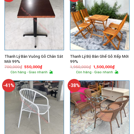
Thanh Lý Bàn Vuông Gỗ Chân Sắt
Thanh Lý Bộ Bàn Ghế Gỗ Xếp Mới
Mới 99%
99%
Giá
Giá
Giá
Giá
700,000
₫
550,000
₫
1,950,000
₫
1,500,000
₫
gốc
hiện
gốc
hiện
Còn hàng - Giao nhanh
Còn hàng - Giao nhanh
là:
tại
là:
tại
700,000₫.
là:
1,950,000₫.
là:
550,000₫.
1,500,000
-41%
-38%