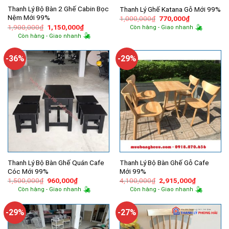
Thanh Lý Bộ Bàn 2 Ghế Cabin Bọc
Thanh Lý Ghế Katana Gỗ Mới 99%
Nệm Mới 99%
Giá
Giá
1,000,000
₫
770,000
₫
gốc
hiện
Giá
Giá
1,900,000
₫
1,150,000
₫
Còn hàng - Giao nhanh
là:
tại
gốc
hiện
Còn hàng - Giao nhanh
1,000,000₫.
là:
là:
tại
770,000₫.
1,900,000₫.
là:
1,150,000₫.
-36%
-29%
Thanh Lý Bộ Bàn Ghế Quán Cafe
Thanh Lý Bộ Bàn Ghế Gỗ Cafe
Cóc Mới 99%
Mới 99%
Giá
Giá
Giá
Giá
1,500,000
₫
960,000
₫
4,100,000
₫
2,915,000
₫
gốc
hiện
gốc
hiện
Còn hàng - Giao nhanh
Còn hàng - Giao nhanh
là:
tại
là:
tại
1,500,000₫.
là:
4,100,000₫.
là:
960,000₫.
2,915,000
-29%
-27%