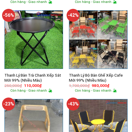
gốc
hiện
gốc
hiện
Còn hàng - Giao nhanh
Còn hàng - Giao nhanh
là:
tại
là:
tại
280,000₫.
là:
3,200,000₫.
là:
180,000₫.
2,000,000
-56%
-42%
Thanh Lý Bàn Trà Chanh Xếp Sắt
Thanh Lý Bộ Bàn Ghế Xếp Cafe
Mới 99% (Nhiều Màu)
Mới 99% (Nhiều Màu)
Giá
Giá
Giá
Giá
250,000
₫
110,000
₫
1,700,000
₫
980,000
₫
gốc
hiện
gốc
hiện
Còn hàng - Giao nhanh
Còn hàng - Giao nhanh
là:
tại
là:
tại
250,000₫.
là:
1,700,000₫.
là:
110,000₫.
980,000₫.
-23%
-43%