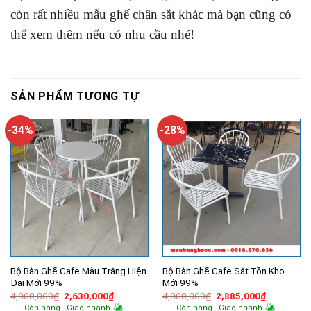
còn rất nhiều mẫu ghế chân sắt khác mà bạn cũng có
thể xem thêm nếu có nhu cầu nhé!
SẢN PHẨM TƯƠNG TỰ
-34%
-28%
Bộ Bàn Ghế Cafe Màu Trắng Hiện
Bộ Bàn Ghế Cafe Sắt Tồn Kho
Đại Mới 99%
Mới 99%
Giá
Giá
Giá
Giá
4,000,000
₫
2,630,000
₫
4,000,000
₫
2,885,000
₫
gốc
hiện
gốc
hiện
Còn hàng - Giao nhanh
Còn hàng - Giao nhanh