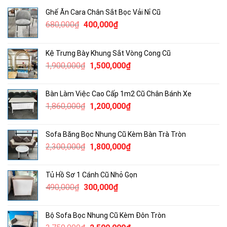
Ghế Ăn Cara Chân Sắt Bọc Vải Nỉ Cũ
Giá
Giá
680,000
₫
400,000
₫
gốc
hiện
là:
tại
Kệ Trưng Bày Khung Sắt Vòng Cong Cũ
680,000₫.
là:
Giá
Giá
1,900,000
₫
1,500,000
₫
400,000₫.
gốc
hiện
là:
tại
Bàn Làm Việc Cao Cấp 1m2 Cũ Chân Bánh Xe
1,900,000₫.
là:
Giá
Giá
1,860,000
₫
1,200,000
₫
1,500,000₫.
gốc
hiện
là:
tại
Sofa Băng Bọc Nhung Cũ Kèm Bàn Trà Tròn
1,860,000₫.
là:
Giá
Giá
2,300,000
₫
1,800,000
₫
1,200,000₫.
gốc
hiện
là:
tại
Tủ Hồ Sơ 1 Cánh Cũ Nhỏ Gọn
2,300,000₫.
là:
Giá
Giá
490,000
₫
300,000
₫
1,800,000₫.
gốc
hiện
là:
tại
Bộ Sofa Bọc Nhung Cũ Kèm Đôn Tròn
490,000₫.
là: