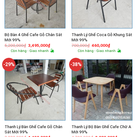
Bộ Bàn 4 Ghế Cafe Gỗ Chân Sắt
Thanh Lý Ghế Coca Gỗ Khung Sắt
Mới 99%
Mới 99%
Giá
Giá
Giá
Giá
5,200,000
₫
3,495,000
₫
700,000
₫
460,000
₫
gốc
hiện
gốc
hiện
Còn hàng - Giao nhanh
Còn hàng - Giao nhanh
là:
tại
là:
tại
5,200,000₫.
là:
700,000₫.
là:
3,495,000₫.
460,000₫.
-29%
-38%
Thanh Lý Bàn Ghế Cafe Gỗ Chân
Thanh Lý Bộ Bàn Ghế Cafe Chữ A
Sắt Mới 99%
Mới 99%