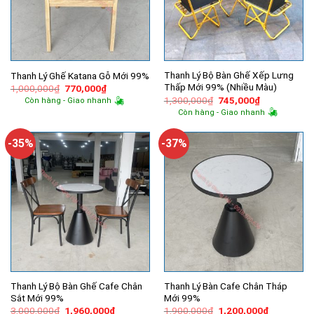
Thanh Lý Bộ Bàn Ghế Xếp Lưng
Thanh Lý Ghế Katana Gỗ Mới 99%
Thấp Mới 99% (Nhiều Màu)
Giá
Giá
1,000,000
₫
770,000
₫
gốc
hiện
Giá
Giá
1,300,000
₫
745,000
₫
Còn hàng - Giao nhanh
là:
tại
gốc
hiện
Còn hàng - Giao nhanh
1,000,000₫.
là:
là:
tại
770,000₫.
1,300,000₫.
là:
745,000₫.
-35%
-37%
Thanh Lý Bộ Bàn Ghế Cafe Chân
Thanh Lý Bàn Cafe Chân Tháp
Sắt Mới 99%
Mới 99%
Giá
Giá
Giá
Giá
3,000,000
₫
1,960,000
₫
1,900,000
₫
1,200,000
₫