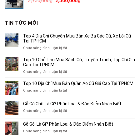
Giá
Giá
3,750,000
₫
2,500,000
₫
300,000₫.
gốc
hiện
là:
tại
3,750,000₫.
là:
TIN TỨC MỚI
2,500,000₫.
Top 4 Địa Chỉ Chuyên Mua Bán Xe Ba Gác Cũ, Xe Lôi Cũ
Tại TP.HCM
ở
Chức năng bình luận bị tắt
Top
4
Top 10 Chỗ Thu Mua Sách Cũ, Truyện Tranh, Tạp Chí Giá
Địa
Cao Tại TPHCM
Chỉ
ở
Chức năng bình luận bị tắt
Chuyên
Top
Mua
10
Top 10 Địa Chỉ Mua Bán Quần Áo Cũ Giá Cao Tại TPHCM
Bán
Chỗ
Xe
ở
Chức năng bình luận bị tắt
Thu
Ba
Top
Mua
Gác
10
Gỗ Cà Chít Là Gì? Phân Loại & Đặc Điểm Nhận Biết
Sách
Cũ,
Địa
Cũ,
ở
Chức năng bình luận bị tắt
Xe
Chỉ
Truyện
Gỗ
Lôi
Mua
Tranh,
Cà
Cũ
Bán
Gỗ Gội Là Gì? Phân Loại & Đặc Điểm Nhận Biết
Tạp
Chít
Tại
Quần
Chí
ở
Chức năng bình luận bị tắt
Là
TP.HCM
Áo
Giá
Gỗ
Gì?
Cũ