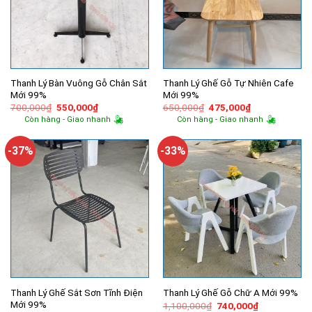
Thanh Lý Bàn Vuông Gỗ Chân Sắt
Thanh Lý Ghế Gỗ Tự Nhiên Cafe
Mới 99%
Mới 99%
Giá
Giá
Giá
Giá
700,000
₫
550,000
₫
650,000
₫
475,000
₫
gốc
hiện
gốc
hiện
Còn hàng - Giao nhanh
Còn hàng - Giao nhanh
là:
tại
là:
tại
700,000₫.
là:
650,000₫.
là:
550,000₫.
475,000₫.
-37%
-33%
Thanh Lý Ghế Sắt Sơn Tĩnh Điện
Thanh Lý Ghế Gỗ Chữ A Mới 99%
Mới 99%
Giá
Giá
1,100,000
₫
740,000
₫