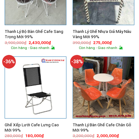
Thanh Lý Bộ Bàn Ghế Cafe Sang
Thanh Lý Ghế Nhựa Giả Mây Nâu
Trọng Mới 99%
Vàng Mới 99%
Giá
Giá
Giá
Giá
3,900,000
₫
2,430,000
₫
390,000
₫
275,000
₫
gốc
hiện
gốc
hiện
Còn hàng - Giao nhanh
Còn hàng - Giao nhanh
là:
tại
là:
tại
3,900,000₫.
là:
390,000₫.
là:
2,430,000₫.
275,000₫.
-36%
-38%
Ghế Xếp Lưới Cafe Lưng Cao
Thanh Lý Bàn Ghế Cafe Chân Gỗ
Mới 99%
Mới 99%
Giá
Giá
Giá
Giá
280,000
₫
180,000
₫
3,200,000
₫
2,000,000
₫