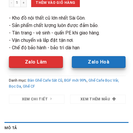
Thanh Lý Ghế Cafe Sắt Bọc Da Mới 99% số lượng
700,000₫.
là:
THÊM VÀO GIỎ HÀNG
580,000₫.
- Kho đồ nội thất cũ lớn nhất Sài Gòn.
- Sản phẩm chất lượng luôn được đảm bảo.
- Tân trang - vệ sinh - quấn PE khi giao hàng.
- Vận chuyển và lắp đặt tận nơi.
- Chế độ bảo hành - bảo trì dài hạn
Zalo Lâm
Zalo Hoà
Danh mục:
Bàn Ghế Cafe Sắt Cũ
,
BGF mới 99%
,
Ghế Cafe Bọc Vải,
Bọc Da
,
Ghế CF
XEM CHI TIẾT
XEM THÊM MẪU
MÔ TẢ