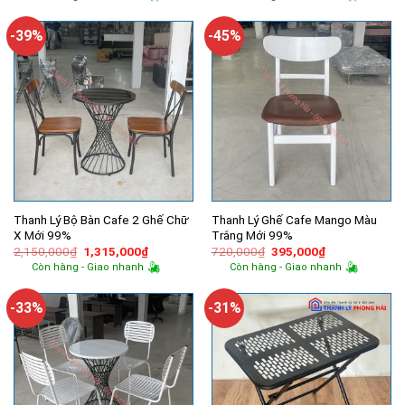
là:
tại
là:
tại
4,000,000₫.
là:
4,000,000₫.
là:
2,630,000₫.
2,885,000
-39%
-45%
Thanh Lý Bộ Bàn Cafe 2 Ghế Chữ
Thanh Lý Ghế Cafe Mango Màu
X Mới 99%
Trắng Mới 99%
Giá
Giá
Giá
Giá
2,150,000
₫
1,315,000
₫
720,000
₫
395,000
₫
gốc
hiện
gốc
hiện
Còn hàng - Giao nhanh
Còn hàng - Giao nhanh
là:
tại
là:
tại
2,150,000₫.
là:
720,000₫.
là:
1,315,000₫.
395,000₫.
-33%
-31%