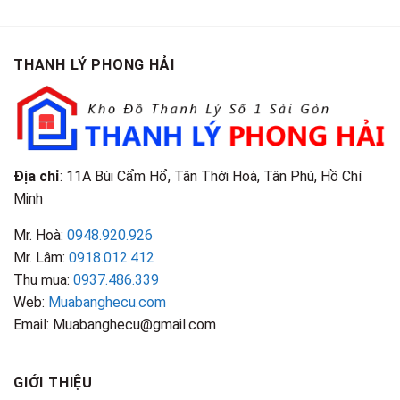
Cao
Gội
Phân
Giá
Tại
Là
Loại
Cao
TPHCM
Gì?
&
Tại
Phân
Đặc
TPHCM
THANH LÝ PHONG HẢI
Loại
Điểm
&
Nhận
Đặc
Biết
Điểm
Nhận
Biết
Địa chỉ
: 11A Bùi Cẩm Hổ, Tân Thới Hoà, Tân Phú, Hồ Chí
Minh
Mr. Hoà:
0948.920.926
Mr. Lâm:
0918.012.412
Thu mua:
0937.486.339
Web:
Muabanghecu.com
Email: Muabanghecu@gmail.com
GIỚI THIỆU