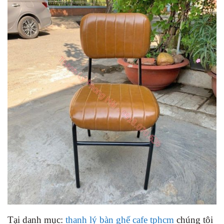
Tại danh mục:
thanh lý bàn ghế cafe tphcm
chúng tôi