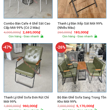
Combo Bàn Cafe 4 Ghế Sắt Cao
Thanh Lý Bàn Xếp Sắt Mới 99%
Cấp Mới 99% (Có 2 Màu)
(Nhiều Màu)
Giá
Giá
Giá
Giá
4,000,000
₫
2,680,000
₫
260,000
₫
180,000
₫
gốc
hiện
gốc
hiện
Còn hàng - Giao nhanh
Còn hàng - Giao nhanh
là:
tại
là:
tại
4,000,000₫.
là:
260,000₫.
là:
2,680,000₫.
180,000₫.
-47%
-26%
Thanh Lý Ghế Sofa Đơn Rút Chỉ
Bộ Bàn Ghế Sofa Sang Trọng Tồn
Mới 99%
Kho Mới 99%
Giá
Giá
Giá
Giá
1,800,000
₫
960,000
₫
7,000,000
₫
5,170,000
₫
gốc
hiện
gốc
hiện