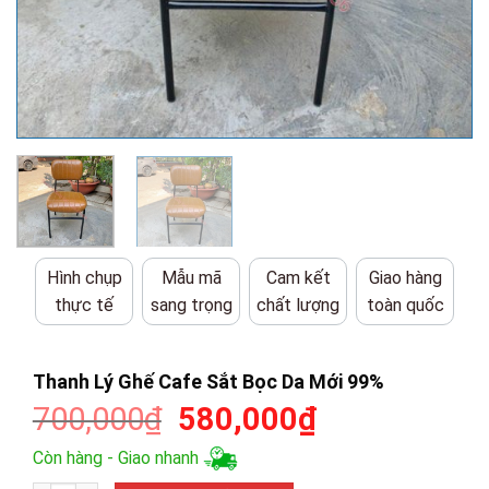
Hình chụp
Mẫu mã
Cam kết
Giao hàng
thực tế
sang trọng
chất lượng
toàn quốc
Thanh Lý Ghế Cafe Sắt Bọc Da Mới 99%
Giá
Giá
700,000
₫
580,000
₫
gốc
hiện
Còn hàng - Giao nhanh
là:
tại