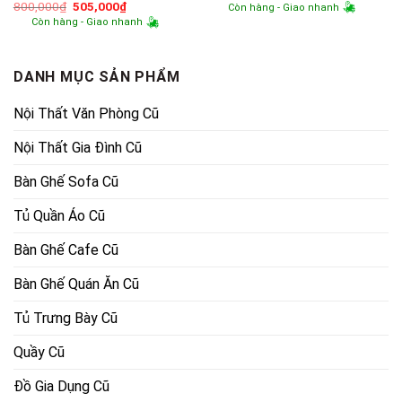
gốc
hiện
Giá
Giá
800,000
₫
505,000
₫
Còn hàng - Giao nhanh
là:
tại
gốc
hiện
Còn hàng - Giao nhanh
1,100,000₫.
là:
là:
tại
740,000₫.
800,000₫.
là:
505,000₫.
DANH MỤC SẢN PHẨM
Nội Thất Văn Phòng Cũ
Nội Thất Gia Đình Cũ
Bàn Ghế Sofa Cũ
Tủ Quần Áo Cũ
Bàn Ghế Cafe Cũ
Bàn Ghế Quán Ăn Cũ
Tủ Trưng Bày Cũ
Quầy Cũ
Đồ Gia Dụng Cũ