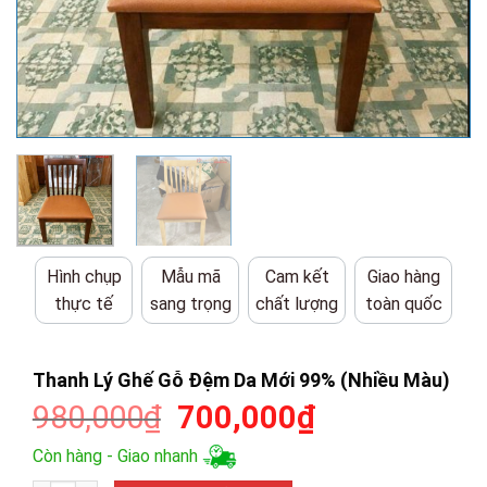
Hình chụp
Mẫu mã
Cam kết
Giao hàng
thực tế
sang trọng
chất lượng
toàn quốc
Thanh Lý Ghế Gỗ Đệm Da Mới 99% (Nhiều Màu)
Giá
Giá
980,000
₫
700,000
₫
gốc
hiện
Còn hàng - Giao nhanh
là:
tại