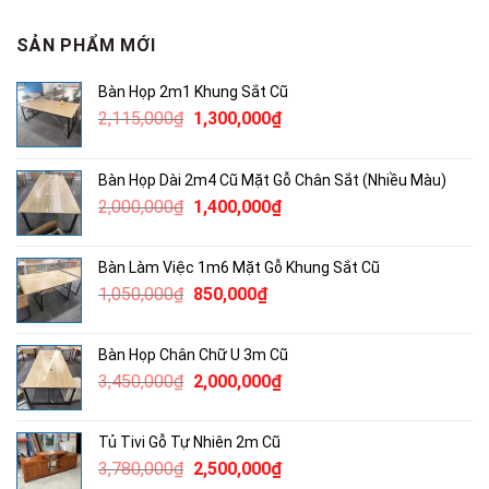
SẢN PHẨM MỚI
Bàn Họp 2m1 Khung Sắt Cũ
Giá
Giá
2,115,000
₫
1,300,000
₫
gốc
hiện
là:
tại
Bàn Họp Dài 2m4 Cũ Mặt Gỗ Chân Sắt (Nhiều Màu)
2,115,000₫.
là:
Giá
Giá
2,000,000
₫
1,400,000
₫
1,300,000₫.
gốc
hiện
là:
tại
Bàn Làm Việc 1m6 Mặt Gỗ Khung Sắt Cũ
2,000,000₫.
là:
Giá
Giá
1,050,000
₫
850,000
₫
1,400,000₫.
gốc
hiện
là:
tại
Bàn Họp Chân Chữ U 3m Cũ
1,050,000₫.
là:
Giá
Giá
3,450,000
₫
2,000,000
₫
850,000₫.
gốc
hiện
là:
tại
Tủ Tivi Gỗ Tự Nhiên 2m Cũ
3,450,000₫.
là:
Giá
Giá
3,780,000
₫
2,500,000
₫
2,000,000₫.