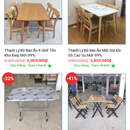
Thanh Lý Bộ Bàn Ăn 4 Ghế Tồn
Thanh Lý Bộ Bàn Ăn Mặt Giả Đá
Kho Đẹp Mới 99%
Gỗ Cao Su Mới 99%
Giá
Giá
Giá
Giá
4,300,000
₫
3,050,000
₫
3,800,000
₫
2,855,000
₫
gốc
hiện
gốc
hiện
Còn hàng - Giao nhanh
Còn hàng - Giao nhanh
là:
tại
là:
tại
4,300,000₫.
là:
3,800,000₫.
là:
3,050,000₫.
2,855,000
-32%
-41%