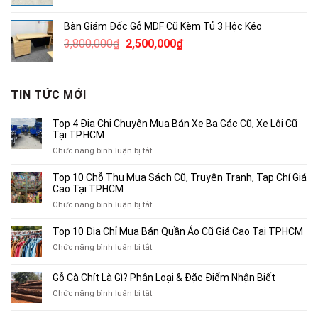
gốc
hiện
là:
tại
Bàn Giám Đốc Gỗ MDF Cũ Kèm Tủ 3 Hộc Kéo
3,780,000₫.
là:
Giá
Giá
3,800,000
₫
2,500,000
₫
2,500,000₫.
gốc
hiện
là:
tại
3,800,000₫.
là:
TIN TỨC MỚI
2,500,000₫.
Top 4 Địa Chỉ Chuyên Mua Bán Xe Ba Gác Cũ, Xe Lôi Cũ
Tại TP.HCM
ở
Chức năng bình luận bị tắt
Top
4
Top 10 Chỗ Thu Mua Sách Cũ, Truyện Tranh, Tạp Chí Giá
Địa
Cao Tại TPHCM
Chỉ
ở
Chức năng bình luận bị tắt
Chuyên
Top
Mua
10
Top 10 Địa Chỉ Mua Bán Quần Áo Cũ Giá Cao Tại TPHCM
Bán
Chỗ
Xe
ở
Chức năng bình luận bị tắt
Thu
Ba
Top
Mua
Gác
10
Gỗ Cà Chít Là Gì? Phân Loại & Đặc Điểm Nhận Biết
Sách
Cũ,
Địa
Cũ,
ở
Chức năng bình luận bị tắt
Xe
Chỉ
Truyện
Gỗ
Lôi
Mua
Tranh,
Cà