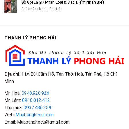
Cũ
Bán
Gỗ Gội Là Gì? Phân Loại & Đặc Điểm Nhận Biết
Tạp
Chít
Tại
Quần
Chí
ở
Chức năng bình luận bị tắt
Là
TP.HCM
Áo
Giá
Gỗ
Gì?
Cũ
Cao
Gội
Phân
Giá
Tại
Là
Loại
Cao
TPHCM
Gì?
&
Tại
Phân
Đặc
TPHCM
THANH LÝ PHONG HẢI
Loại
Điểm
&
Nhận
Đặc
Biết
Điểm
Nhận
Biết
Địa chỉ
: 11A Bùi Cẩm Hổ, Tân Thới Hoà, Tân Phú, Hồ Chí
Minh
Mr. Hoà:
0948.920.926
Mr. Lâm:
0918.012.412
Thu mua:
0937.486.339
Web:
Muabanghecu.com
Email: Muabanghecu@gmail.com