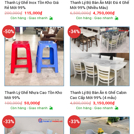
Thanh Lý Ghế Inox Tồn Kho Giá
Thanh Lý Bộ Bàn Ăn Mặt Đá 4 Ghế
Rẻ Mới 99%
Mới 99% (Nhiều Màu)
Giá
Giá
Giá
Giá
200,000
₫
115,000
₫
6,500,000
₫
4,750,000
₫
gốc
hiện
gốc
hiện
Còn hàng - Giao nhanh
Còn hàng - Giao nhanh
là:
tại
là:
tại
200,000₫.
là:
6,500,000₫.
là:
115,000₫.
4,750,000
-50%
-34%
Thanh Lý Ghế Nhựa Cao Tồn Kho
Thanh Lý Bộ Bàn Ăn 6 Ghế Cabin
Mới 99%
Cao Cấp Mới 99% (4 mẫu)
Giá
Giá
Giá
Giá
100,000
₫
50,000
₫
4,800,000
₫
3,150,000
₫
gốc
hiện
gốc
hiện
Còn hàng - Giao nhanh
Còn hàng - Giao nhanh
là:
tại
là:
tại
100,000₫.
là:
4,800,000₫.
là:
50,000₫.
3,150,000
-33%
-33%