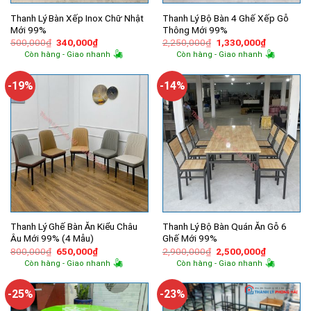
Thanh Lý Bàn Xếp Inox Chữ Nhật
Thanh Lý Bộ Bàn 4 Ghế Xếp Gỗ
Mới 99%
Thông Mới 99%
Giá
Giá
Giá
Giá
500,000
₫
340,000
₫
2,250,000
₫
1,330,000
₫
gốc
hiện
gốc
hiện
Còn hàng - Giao nhanh
Còn hàng - Giao nhanh
là:
tại
là:
tại
500,000₫.
là:
2,250,000₫.
là:
340,000₫.
1,330,000
-19%
-14%
Thanh Lý Ghế Bàn Ăn Kiểu Châu
Thanh Lý Bộ Bàn Quán Ăn Gỗ 6
Âu Mới 99% (4 Mẫu)
Ghế Mới 99%
Giá
Giá
Giá
Giá
800,000
₫
650,000
₫
2,900,000
₫
2,500,000
₫
gốc
hiện
gốc
hiện
Còn hàng - Giao nhanh
Còn hàng - Giao nhanh
là:
tại
là:
tại
800,000₫.
là:
2,900,000₫.
là:
650,000₫.
2,500,000
-25%
-23%