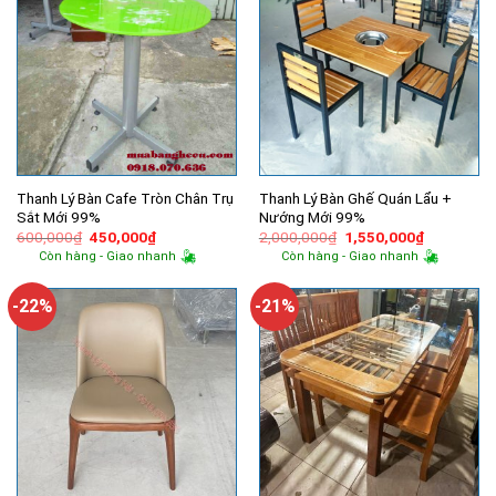
Thanh Lý Bàn Cafe Tròn Chân Trụ
Thanh Lý Bàn Ghế Quán Lẩu +
Sắt Mới 99%
Nướng Mới 99%
Giá
Giá
Giá
Giá
600,000
₫
450,000
₫
2,000,000
₫
1,550,000
₫
gốc
hiện
gốc
hiện
Còn hàng - Giao nhanh
Còn hàng - Giao nhanh
là:
tại
là:
tại
600,000₫.
là:
2,000,000₫.
là:
450,000₫.
1,550,000
-22%
-21%