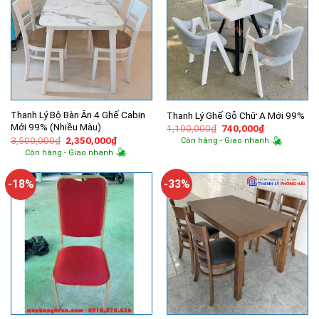
Thanh Lý Bộ Bàn Ăn 4 Ghế Cabin
Thanh Lý Ghế Gỗ Chữ A Mới 99%
Mới 99% (Nhiều Màu)
Giá
Giá
1,100,000
₫
740,000
₫
gốc
hiện
Giá
Giá
3,500,000
₫
2,350,000
₫
Còn hàng - Giao nhanh
là:
tại
gốc
hiện
Còn hàng - Giao nhanh
1,100,000₫.
là:
là:
tại
740,000₫.
3,500,000₫.
là:
2,350,000₫.
-18%
-33%