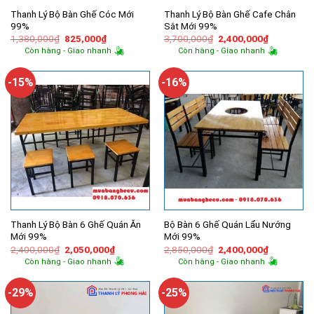
Thanh Lý Bộ Bàn Ghế Cóc Mới
Thanh Lý Bộ Bàn Ghế Cafe Chân
99%
Sắt Mới 99%
Giá
Giá
Giá
Giá
1,380,000
₫
825,000
₫
3,700,000
₫
2,400,000
₫
gốc
hiện
gốc
hiện
Còn hàng - Giao nhanh
Còn hàng - Giao nhanh
là:
tại
là:
tại
1,380,000₫.
là:
3,700,000₫.
là:
825,000₫.
2,400,000
-15%
-16%
Thanh Lý Bộ Bàn 6 Ghế Quán Ăn
Bộ Bàn 6 Ghế Quán Lẩu Nướng
Mới 99%
Mới 99%
Giá
Giá
Giá
Giá
2,400,000
₫
2,050,000
₫
2,850,000
₫
2,400,000
₫
gốc
hiện
gốc
hiện
Còn hàng - Giao nhanh
Còn hàng - Giao nhanh
là:
tại
là:
tại
2,400,000₫.
là:
2,850,000₫.
là:
2,050,000₫.
2,400,000
-29%
-25%