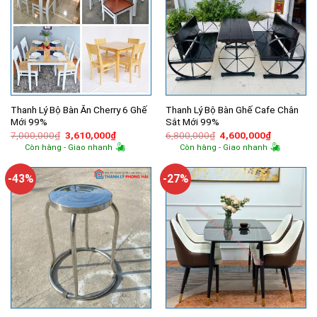
Thanh Lý Bộ Bàn Ăn Cherry 6 Ghế
Thanh Lý Bộ Bàn Ghế Cafe Chân
Mới 99%
Sắt Mới 99%
Giá
Giá
Giá
Giá
7,000,000
₫
3,610,000
₫
6,800,000
₫
4,600,000
₫
gốc
hiện
gốc
hiện
Còn hàng - Giao nhanh
Còn hàng - Giao nhanh
là:
tại
là:
tại
7,000,000₫.
là:
6,800,000₫.
là:
3,610,000₫.
4,600,000
-43%
-27%