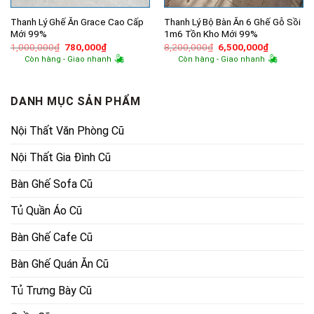
Thanh Lý Ghế Ăn Grace Cao Cấp
Thanh Lý Bộ Bàn Ăn 6 Ghế Gỗ Sồi
Mới 99%
1m6 Tồn Kho Mới 99%
Giá
Giá
Giá
Giá
1,000,000
₫
780,000
₫
8,200,000
₫
6,500,000
₫
gốc
hiện
gốc
hiện
Còn hàng - Giao nhanh
Còn hàng - Giao nhanh
là:
tại
là:
tại
1,000,000₫.
là:
8,200,000₫.
là:
780,000₫.
6,500,000
DANH MỤC SẢN PHẨM
Nội Thất Văn Phòng Cũ
Nội Thất Gia Đình Cũ
Bàn Ghế Sofa Cũ
Tủ Quần Áo Cũ
Bàn Ghế Cafe Cũ
Bàn Ghế Quán Ăn Cũ
Tủ Trưng Bày Cũ