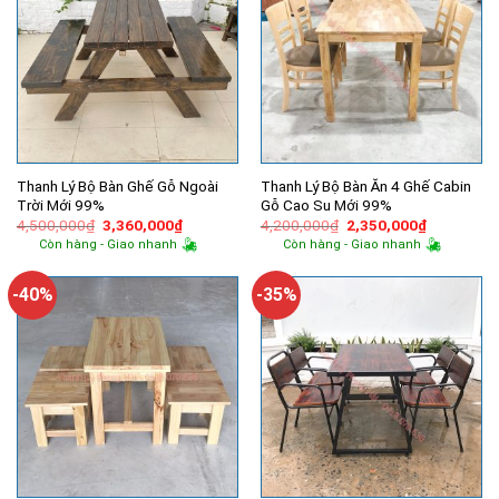
Thanh Lý Bộ Bàn Ghế Gỗ Ngoài
Thanh Lý Bộ Bàn Ăn 4 Ghế Cabin
Trời Mới 99%
Gỗ Cao Su Mới 99%
Giá
Giá
Giá
Giá
4,500,000
₫
3,360,000
₫
4,200,000
₫
2,350,000
₫
gốc
hiện
gốc
hiện
Còn hàng - Giao nhanh
Còn hàng - Giao nhanh
là:
tại
là:
tại
4,500,000₫.
là:
4,200,000₫.
là:
3,360,000₫.
2,350,000
-40%
-35%