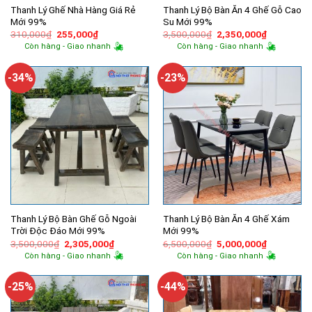
Thanh Lý Ghế Nhà Hàng Giá Rẻ
Thanh Lý Bộ Bàn Ăn 4 Ghế Gỗ Cao
Mới 99%
Su Mới 99%
Giá
Giá
Giá
Giá
310,000
₫
255,000
₫
3,500,000
₫
2,350,000
₫
gốc
hiện
gốc
hiện
Còn hàng - Giao nhanh
Còn hàng - Giao nhanh
là:
tại
là:
tại
310,000₫.
là:
3,500,000₫.
là:
255,000₫.
2,350,000
-34%
-23%
Thanh Lý Bộ Bàn Ghế Gỗ Ngoài
Thanh Lý Bộ Bàn Ăn 4 Ghế Xám
Trời Độc Đáo Mới 99%
Mới 99%
Giá
Giá
Giá
Giá
3,500,000
₫
2,305,000
₫
6,500,000
₫
5,000,000
₫
gốc
hiện
gốc
hiện
Còn hàng - Giao nhanh
Còn hàng - Giao nhanh
là:
tại
là:
tại
3,500,000₫.
là:
6,500,000₫.
là:
2,305,000₫.
5,000,000
-25%
-44%