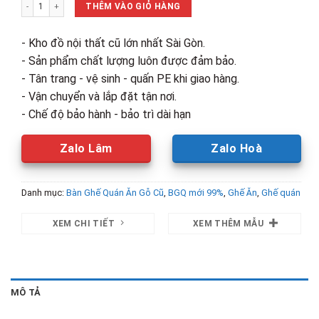
Thanh Lý Ghế Gỗ Đệm Da Mới 99% (Nhiều Màu) số lượng
980,000₫.
là:
THÊM VÀO GIỎ HÀNG
700,000₫.
- Kho đồ nội thất cũ lớn nhất Sài Gòn.
- Sản phẩm chất lượng luôn được đảm bảo.
- Tân trang - vệ sinh - quấn PE khi giao hàng.
- Vận chuyển và lắp đặt tận nơi.
- Chế độ bảo hành - bảo trì dài hạn
Zalo Lâm
Zalo Hoà
Danh mục:
Bàn Ghế Quán Ăn Gỗ Cũ
,
BGQ mới 99%
,
Ghế Ăn
,
Ghế quán
XEM CHI TIẾT
XEM THÊM MẪU
MÔ TẢ