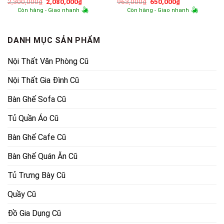
Giá
Giá
Giá
Giá
2,300,000
₫
2,080,000
₫
963,000
₫
650,000
₫
gốc
hiện
gốc
hiện
Còn hàng - Giao nhanh
Còn hàng - Giao nhanh
là:
tại
là:
tại
2,300,000₫.
là:
963,000₫.
là:
2,080,000₫.
650,000₫.
DANH MỤC SẢN PHẨM
Nội Thất Văn Phòng Cũ
Nội Thất Gia Đình Cũ
Bàn Ghế Sofa Cũ
Tủ Quần Áo Cũ
Bàn Ghế Cafe Cũ
Bàn Ghế Quán Ăn Cũ
Tủ Trưng Bày Cũ
Quầy Cũ
Đồ Gia Dụng Cũ