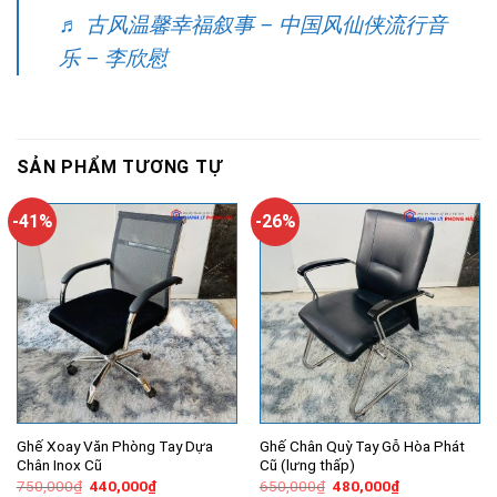
♬ 古风温馨幸福叙事 – 中国风仙侠流行音
乐 – 李欣慰
SẢN PHẨM TƯƠNG TỰ
-41%
-26%
Ghế Xoay Văn Phòng Tay Dựa
Ghế Chân Quỳ Tay Gỗ Hòa Phát
Chân Inox Cũ
Cũ (lưng thấp)
Giá
Giá
Giá
Giá
750,000
₫
440,000
₫
650,000
₫
480,000
₫