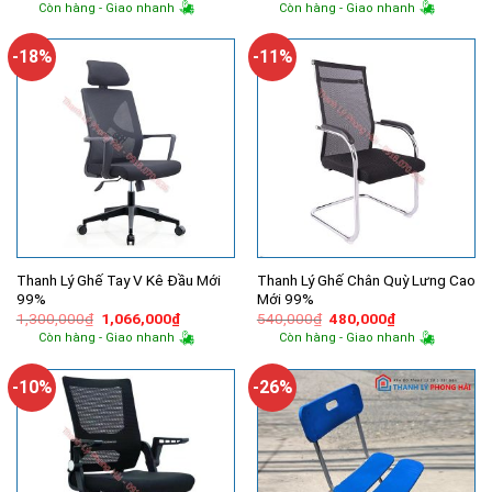
gốc
hiện
gốc
hiện
Còn hàng - Giao nhanh
Còn hàng - Giao nhanh
là:
tại
là:
tại
750,000₫.
là:
650,000₫.
là:
440,000₫.
480,000₫.
-18%
-11%
Thanh Lý Ghế Tay V Kê Đầu Mới
Thanh Lý Ghế Chân Quỳ Lưng Cao
99%
Mới 99%
Giá
Giá
Giá
Giá
1,300,000
₫
1,066,000
₫
540,000
₫
480,000
₫
gốc
hiện
gốc
hiện
Còn hàng - Giao nhanh
Còn hàng - Giao nhanh
là:
tại
là:
tại
1,300,000₫.
là:
540,000₫.
là:
1,066,000₫.
480,000₫.
-10%
-26%