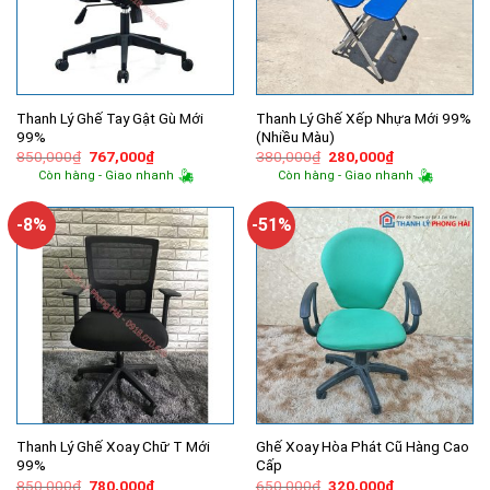
Thanh Lý Ghế Tay Gật Gù Mới
Thanh Lý Ghế Xếp Nhựa Mới 99%
99%
(Nhiều Màu)
Giá
Giá
Giá
Giá
850,000
₫
767,000
₫
380,000
₫
280,000
₫
gốc
hiện
gốc
hiện
Còn hàng - Giao nhanh
Còn hàng - Giao nhanh
là:
tại
là:
tại
850,000₫.
là:
380,000₫.
là:
767,000₫.
280,000₫.
-8%
-51%
Thanh Lý Ghế Xoay Chữ T Mới
Ghế Xoay Hòa Phát Cũ Hàng Cao
99%
Cấp
Giá
Giá
Giá
Giá
850,000
₫
780,000
₫
650,000
₫
320,000
₫