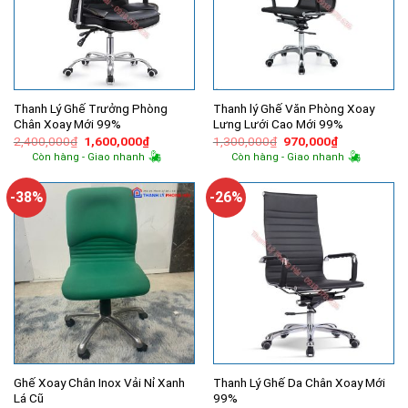
Thanh Lý Ghế Trưởng Phòng
Thanh lý Ghế Văn Phòng Xoay
Chân Xoay Mới 99%
Lưng Lưới Cao Mới 99%
Giá
Giá
Giá
Giá
2,400,000
₫
1,600,000
₫
1,300,000
₫
970,000
₫
gốc
hiện
gốc
hiện
Còn hàng - Giao nhanh
Còn hàng - Giao nhanh
là:
tại
là:
tại
2,400,000₫.
là:
1,300,000₫.
là:
1,600,000₫.
970,000₫.
-38%
-26%
Ghế Xoay Chân Inox Vải Nỉ Xanh
Thanh Lý Ghế Da Chân Xoay Mới
Lá Cũ
99%