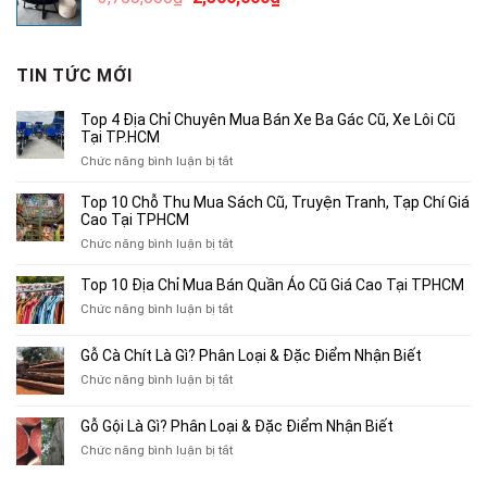
300,000₫.
gốc
hiện
là:
tại
3,750,000₫.
là:
TIN TỨC MỚI
2,500,000₫.
Top 4 Địa Chỉ Chuyên Mua Bán Xe Ba Gác Cũ, Xe Lôi Cũ
Tại TP.HCM
ở
Chức năng bình luận bị tắt
Top
4
Top 10 Chỗ Thu Mua Sách Cũ, Truyện Tranh, Tạp Chí Giá
Địa
Cao Tại TPHCM
Chỉ
ở
Chức năng bình luận bị tắt
Chuyên
Top
Mua
10
Top 10 Địa Chỉ Mua Bán Quần Áo Cũ Giá Cao Tại TPHCM
Bán
Chỗ
Xe
ở
Chức năng bình luận bị tắt
Thu
Ba
Top
Mua
Gác
10
Gỗ Cà Chít Là Gì? Phân Loại & Đặc Điểm Nhận Biết
Sách
Cũ,
Địa
Cũ,
ở
Chức năng bình luận bị tắt
Xe
Chỉ
Truyện
Gỗ
Lôi
Mua
Tranh,
Cà
Cũ
Bán
Gỗ Gội Là Gì? Phân Loại & Đặc Điểm Nhận Biết
Tạp
Chít
Tại
Quần
Chí
ở
Chức năng bình luận bị tắt
Là
TP.HCM
Áo
Giá
Gỗ
Gì?
Cũ
Cao
Gội