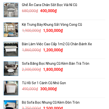
Ghế Ăn Cara Chân Sắt Bọc Vải Nỉ Cũ
Giá
Giá
680,000
₫
400,000
₫
gốc
hiện
là:
tại
Kệ Trưng Bày Khung Sắt Vòng Cong Cũ
680,000₫.
là:
Giá
Giá
1,900,000
₫
1,500,000
₫
400,000₫.
gốc
hiện
là:
tại
Bàn Làm Việc Cao Cấp 1m2 Cũ Chân Bánh Xe
1,900,000₫.
là:
Giá
Giá
1,860,000
₫
1,200,000
₫
1,500,000₫.
gốc
hiện
là:
tại
Sofa Băng Bọc Nhung Cũ Kèm Bàn Trà Tròn
1,860,000₫.
là:
Giá
Giá
2,300,000
₫
1,800,000
₫
1,200,000₫.
gốc
hiện
là:
tại
Tủ Hồ Sơ 1 Cánh Cũ Nhỏ Gọn
2,300,000₫.
là:
Giá
Giá
490,000
₫
300,000
₫
1,800,000₫.
gốc
hiện
là:
tại
Bộ Sofa Bọc Nhung Cũ Kèm Đôn Tròn
490,000₫.
là:
Giá
Giá
3,750,000
₫
2,500,000
₫