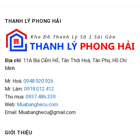
Phân
Giá
Tại
Là
Loại
Cao
TPHCM
Gì?
&
Tại
Phân
Đặc
TPHCM
THANH LÝ PHONG HẢI
Loại
Điểm
&
Nhận
Đặc
Biết
Điểm
Nhận
Biết
Địa chỉ
: 11A Bùi Cẩm Hổ, Tân Thới Hoà, Tân Phú, Hồ Chí
Minh
Mr. Hoà:
0948.920.926
Mr. Lâm:
0918.012.412
Thu mua:
0937.486.339
Web:
Muabanghecu.com
Email: Muabanghecu@gmail.com
GIỚI THIỆU