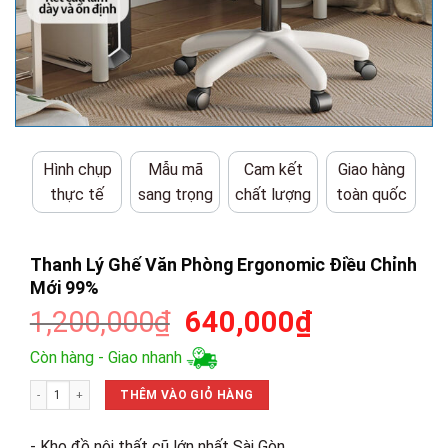
Hình chụp
Mẫu mã
Cam kết
Giao hàng
thực tế
sang trọng
chất lượng
toàn quốc
Thanh Lý Ghế Văn Phòng Ergonomic Điều Chỉnh
Mới 99%
Giá
Giá
1,200,000
₫
640,000
₫
gốc
hiện
Còn hàng - Giao nhanh
là:
tại
Thanh Lý Ghế Văn Phòng Ergonomic Điều Chỉnh Mới 99% số lượng
1,200,000₫.
là:
THÊM VÀO GIỎ HÀNG
640,000₫.
- Kho đồ nội thất cũ lớn nhất Sài Gòn.