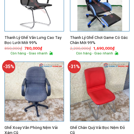
Thanh Lý Ghế Văn Lưng Cao Tay
Thanh Lý Ghế Chơi Game Có Gác
Bọc Lưới Mới 99%
Chân Mới 99%
Giá
Giá
Giá
Giá
850,000
₫
780,000
₫
2,200,000
₫
1,690,000
₫
gốc
hiện
gốc
hiện
Còn hàng - Giao nhanh
Còn hàng - Giao nhanh
là:
tại
là:
tại
850,000₫.
là:
2,200,000₫.
là:
780,000₫.
1,690,000
-35%
-31%
Ghế Xoay Văn Phòng Nệm Vải
Ghế Chân Quỳ Vải Bọc Nệm Đỏ
Xám Cũ
Cũ