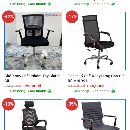
gốc
hiện
gốc
hiện
Còn hàng - Giao nhanh
Còn hàng - Giao nhanh
là:
tại
là:
tại
850,000₫.
là:
650,000₫.
là:
780,000₫.
320,000₫.
-42%
-17%
Ghế Xoay Chân Nhôm Tay Chữ T
Thanh Lý Ghế Xoay Lưng Cao Giá
Cũ
Rẻ Mới 99%
Giá
Giá
Giá
Giá
550,000
₫
320,000
₫
810,000
₫
670,000
₫
gốc
hiện
gốc
hiện
Còn hàng - Giao nhanh
Còn hàng - Giao nhanh
là:
tại
là:
tại
550,000₫.
là:
810,000₫.
là:
320,000₫.
670,000₫.
-13%
-35%