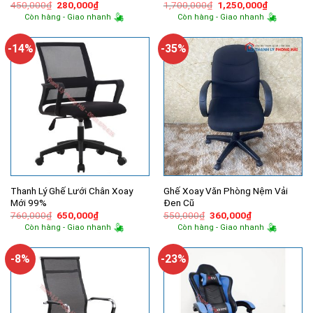
Giá
Giá
Giá
Giá
450,000
₫
280,000
₫
1,700,000
₫
1,250,000
₫
gốc
hiện
gốc
hiện
Còn hàng - Giao nhanh
Còn hàng - Giao nhanh
là:
tại
là:
tại
450,000₫.
là:
1,700,000₫.
là:
280,000₫.
1,250,000
-14%
-35%
Thanh Lý Ghế Lưới Chân Xoay
Ghế Xoay Văn Phòng Nệm Vải
Mới 99%
Đen Cũ
Giá
Giá
Giá
Giá
760,000
₫
650,000
₫
550,000
₫
360,000
₫
gốc
hiện
gốc
hiện
Còn hàng - Giao nhanh
Còn hàng - Giao nhanh
là:
tại
là:
tại
760,000₫.
là:
550,000₫.
là:
650,000₫.
360,000₫.
-8%
-23%