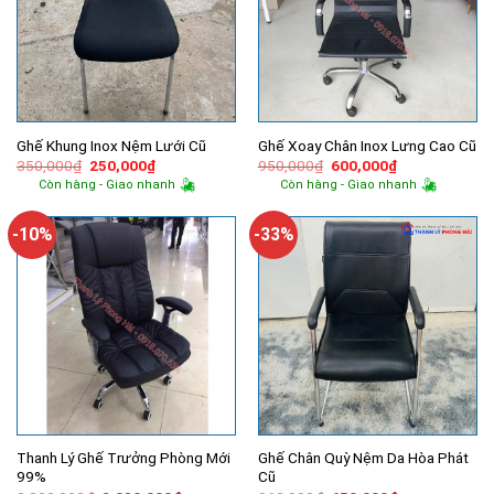
Ghế Khung Inox Nệm Lưới Cũ
Ghế Xoay Chân Inox Lưng Cao Cũ
Giá
Giá
Giá
Giá
350,000
₫
250,000
₫
950,000
₫
600,000
₫
gốc
hiện
gốc
hiện
Còn hàng - Giao nhanh
Còn hàng - Giao nhanh
là:
tại
là:
tại
350,000₫.
là:
950,000₫.
là:
250,000₫.
600,000₫.
-10%
-33%
Thanh Lý Ghế Trưởng Phòng Mới
Ghế Chân Quỳ Nệm Da Hòa Phát
99%
Cũ