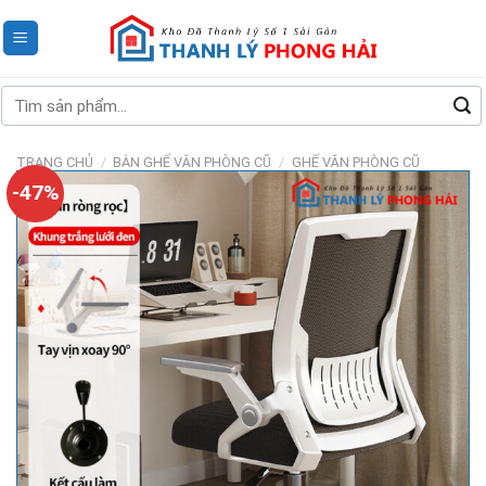
Skip
to
content
Tìm
kiếm:
TRANG CHỦ
/
BÀN GHẾ VĂN PHÒNG CŨ
/
GHẾ VĂN PHÒNG CŨ
-47%