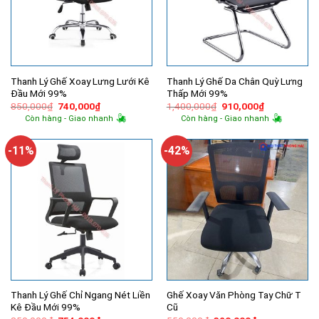
Thanh Lý Ghế Xoay Lưng Lưới Kê
Thanh Lý Ghế Da Chân Quỳ Lưng
Đầu Mới 99%
Thấp Mới 99%
Giá
Giá
Giá
Giá
850,000
₫
740,000
₫
1,400,000
₫
910,000
₫
gốc
hiện
gốc
hiện
Còn hàng - Giao nhanh
Còn hàng - Giao nhanh
là:
tại
là:
tại
850,000₫.
là:
1,400,000₫.
là:
740,000₫.
910,000₫.
-11%
-42%
Thanh Lý Ghế Chỉ Ngang Nét Liền
Ghế Xoay Văn Phòng Tay Chữ T
Kê Đầu Mới 99%
Cũ