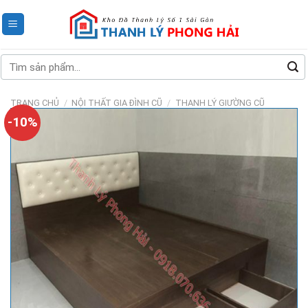
Skip
to
content
Tìm
kiếm:
TRANG CHỦ
/
NỘI THẤT GIA ĐÌNH CŨ
/
THANH LÝ GIƯỜNG CŨ
-10%