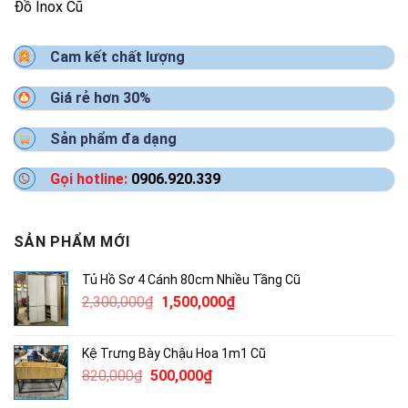
Đồ Inox Cũ
Cam kết chất lượng
Giá rẻ hơn 30%
Sản phẩm đa dạng
Gọi hotline:
0906.920.339
SẢN PHẨM MỚI
Tủ Hồ Sơ 4 Cánh 80cm Nhiều Tầng Cũ
Giá
Giá
2,300,000
₫
1,500,000
₫
gốc
hiện
là:
tại
Kệ Trưng Bày Chậu Hoa 1m1 Cũ
2,300,000₫.
là:
Giá
Giá
820,000
₫
500,000
₫
1,500,000₫.
gốc
hiện