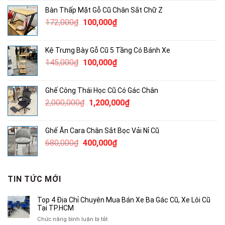
là:
tại
Bàn Thấp Mặt Gỗ Cũ Chân Sắt Chữ Z
820,000₫.
là:
Giá
Giá
172,000
₫
100,000
₫
500,000₫.
gốc
hiện
là:
tại
Kệ Trưng Bày Gỗ Cũ 5 Tầng Có Bánh Xe
172,000₫.
là:
Giá
Giá
145,000
₫
100,000
₫
100,000₫.
gốc
hiện
là:
tại
Ghế Công Thái Học Cũ Có Gác Chân
145,000₫.
là:
Giá
Giá
2,000,000
₫
1,200,000
₫
100,000₫.
gốc
hiện
là:
tại
Ghế Ăn Cara Chân Sắt Bọc Vải Nỉ Cũ
2,000,000₫.
là:
Giá
Giá
680,000
₫
400,000
₫
1,200,000₫.
gốc
hiện
là:
tại
680,000₫.
là:
TIN TỨC MỚI
400,000₫.
Top 4 Địa Chỉ Chuyên Mua Bán Xe Ba Gác Cũ, Xe Lôi Cũ
Tại TP.HCM
ở
Chức năng bình luận bị tắt