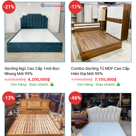
-21%
-11%
Giường Ngủ Cao Cấp 1m6 Bọc
Combo Giường Tủ MDF Cao Cấp
Nhung Mới 99%
Hiện Đại Mới 99%
Giá
Giá
Giá
Giá
5,320,000
₫
4,200,000
₫
7,990,000
₫
7,150,000
₫
gốc
hiện
gốc
hiện
Còn hàng - Giao nhanh
Còn hàng - Giao nhanh
là:
tại
là:
tại
5,320,000₫.
là:
7,990,000₫.
là:
4,200,000₫.
7,150,000
-13%
-46%