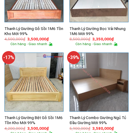
Thanh Lý Giường Gỗ Sồi 1M6 Tồn
Thanh Lý Giường Bọc Vải Nhung
Kho Mới 99%
1M6 Mới 99%
Giá
Giá
Giá
Giá
4,500,000
₫
3,500,000
₫
8,500,000
₫
3,350,000
₫
gốc
hiện
gốc
hiện
Còn hàng - Giao nhanh
Còn hàng - Giao nhanh
là:
tại
là:
tại
4,500,000₫.
là:
8,500,000₫.
là:
3,500,000₫.
3,350,000
-17%
-39%
Thanh Lý Giường Bệt Gỗ Sồi 1M6
Thanh Lý Combo Giường Ngủ Tủ
Tồn Kho Mới 99%
Đầu Giường Mới 99%
Giá
Giá
Giá
Giá
4,200,000
₫
3,500,000
₫
5,900,000
₫
3,580,000
₫
gốc
hiện
gốc
hiện