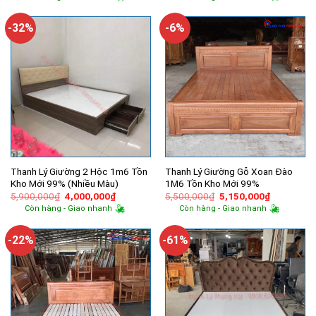
là:
tại
là:
tại
4,990,000₫.
là:
6,500,000₫.
là:
3,350,000₫.
5,800,000
-32%
-6%
Thanh Lý Giường 2 Hộc 1m6 Tồn
Thanh Lý Giường Gỗ Xoan Đào
Kho Mới 99% (Nhiều Màu)
1M6 Tồn Kho Mới 99%
Giá
Giá
Giá
Giá
5,900,000
₫
4,000,000
₫
5,500,000
₫
5,150,000
₫
gốc
hiện
gốc
hiện
Còn hàng - Giao nhanh
Còn hàng - Giao nhanh
là:
tại
là:
tại
5,900,000₫.
là:
5,500,000₫.
là:
4,000,000₫.
5,150,000
-22%
-61%