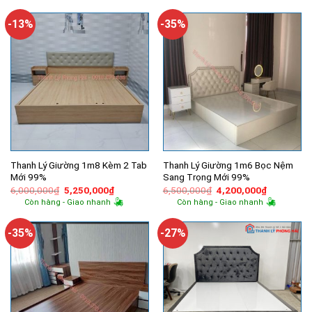
6,300,000₫.
là:
4,000,000₫.
là:
4,000,000₫.
3,350,000
-13%
-35%
Thanh Lý Giường 1m8 Kèm 2 Tab
Thanh Lý Giường 1m6 Bọc Nệm
Mới 99%
Sang Trọng Mới 99%
Giá
Giá
Giá
Giá
6,000,000
₫
5,250,000
₫
6,500,000
₫
4,200,000
₫
gốc
hiện
gốc
hiện
Còn hàng - Giao nhanh
Còn hàng - Giao nhanh
là:
tại
là:
tại
6,000,000₫.
là:
6,500,000₫.
là:
5,250,000₫.
4,200,000
-35%
-27%