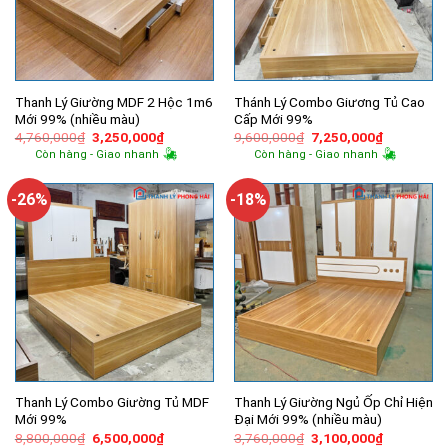
Thanh Lý Giường MDF 2 Hộc 1m6
Thánh Lý Combo Giương Tủ Cao
Mới 99% (nhiều màu)
Cấp Mới 99%
Giá
Giá
Giá
Giá
4,760,000
₫
3,250,000
₫
9,600,000
₫
7,250,000
₫
gốc
hiện
gốc
hiện
Còn hàng - Giao nhanh
Còn hàng - Giao nhanh
là:
tại
là:
tại
4,760,000₫.
là:
9,600,000₫.
là:
3,250,000₫.
7,250,000
-26%
-18%
Thanh Lý Combo Giường Tủ MDF
Thanh Lý Giường Ngủ Ốp Chỉ Hiện
Mới 99%
Đại Mới 99% (nhiều màu)
Giá
Giá
Giá
Giá
8,800,000
₫
6,500,000
₫
3,760,000
₫
3,100,000
₫