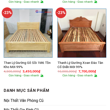
gốc
hiện
gốc
hiện
Còn hàng - Giao nhanh
Còn hàng - Giao nhanh
là:
tại
là:
tại
8,800,000₫.
là:
3,760,000₫.
là:
6,500,000₫.
3,100,000
-23%
-23%
Than Lý Giường Gỗ Sồi 1M6 Tồn
Thanh Lý Giường Xoan Đào Tân
Kho Mới 99%
Cổ Điển Mới 99%
Giá
Giá
Giá
Giá
4,500,000
₫
3,450,000
₫
10,000,000
₫
7,700,000
₫
gốc
hiện
gốc
hiện
Còn hàng - Giao nhanh
Còn hàng - Giao nhanh
là:
tại
là:
tại
4,500,000₫.
là:
10,000,000₫.
là:
3,450,000₫.
7,700,00
DANH MỤC SẢN PHẨM
Nội Thất Văn Phòng Cũ
Nội Thất Gia Đình Cũ