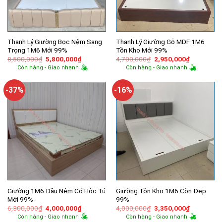
Thanh Lý Giường Bọc Nệm Sang
Thanh Lý Giường Gỗ MDF 1M6
Trọng 1M6 Mới 99%
Tồn Kho Mới 99%
Giá
Giá
Giá
Giá
8,500,000
₫
5,800,000
₫
4,700,000
₫
2,950,000
₫
gốc
hiện
gốc
hiện
Còn hàng - Giao nhanh
Còn hàng - Giao nhanh
là:
tại
là:
tại
8,500,000₫.
là:
4,700,000₫.
là:
5,800,000₫.
2,950,000
-37%
-16%
Giường 1M6 Đầu Nệm Có Hộc Tủ
Giường Tồn Kho 1M6 Còn Đẹp
Mới 99%
99%
Giá
Giá
Giá
Giá
6,300,000
₫
4,000,000
₫
4,000,000
₫
3,350,000
₫
gốc
hiện
gốc
hiện
Còn hàng - Giao nhanh
Còn hàng - Giao nhanh
là:
tại
là:
tại