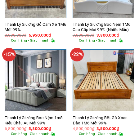
Thanh Lý Giường Gỗ Căm Xe 1M6
Thanh Lý Giường Bọc Nệm 1M6
Mới 99%
Cao Cấp Mới 99% (Nhiều Mẫu)
Giá
Giá
Giá
Giá
8,000,000
₫
6,950,000
₫
7,000,000
₫
3,800,000
₫
gốc
hiện
gốc
hiện
Còn hàng - Giao nhanh
Còn hàng - Giao nhanh
là:
tại
là:
tại
8,000,000₫.
là:
7,000,000₫.
là:
6,950,000₫.
3,800,000
-15%
-22%
Thanh Lý Giường Bọc Nệm 1m8
Thanh Lý Giường Bệt Gỗ Xoan
Kiểu Châu Âu Mới 99%
Đào 1M6 Mới 99%
Giá
Giá
Giá
Giá
6,800,000
₫
5,800,000
₫
4,500,000
₫
3,500,000
₫
gốc
hiện
gốc
hiện
Còn hàng - Giao nhanh
Còn hàng - Giao nhanh
là:
tại
là:
tại