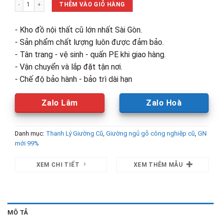
Thanh Lý Giường 1m4 Có Hộc Tủ Mới 99% số lượng
4,200,000₫.
là:
THÊM VÀO GIỎ HÀNG
3,800,00
- Kho đồ nội thất cũ lớn nhất Sài Gòn.
- Sản phẩm chất lượng luôn được đảm bảo.
- Tân trang - vệ sinh - quấn PE khi giao hàng.
- Vận chuyển và lắp đặt tận nơi.
- Chế độ bảo hành - bảo trì dài hạn
Zalo Lâm
Zalo Hoà
Danh mục:
Thanh Lý Giường Cũ
,
Giường ngủ gỗ công nghiệp cũ
,
GN
mới 99%
XEM CHI TIẾT
XEM THÊM MẪU
MÔ TẢ