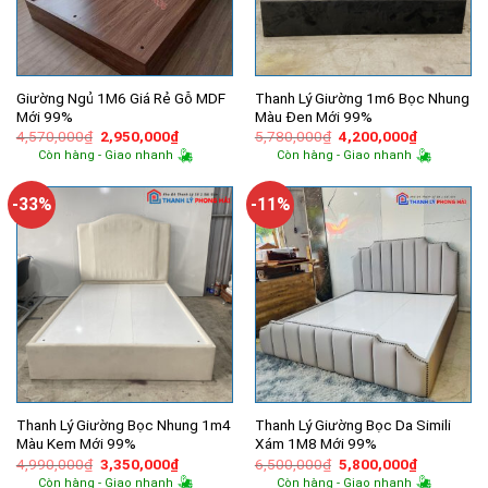
Giường Ngủ 1M6 Giá Rẻ Gỗ MDF
Thanh Lý Giường 1m6 Bọc Nhung
Mới 99%
Màu Đen Mới 99%
Giá
Giá
Giá
Giá
4,570,000
₫
2,950,000
₫
5,780,000
₫
4,200,000
₫
gốc
hiện
gốc
hiện
Còn hàng - Giao nhanh
Còn hàng - Giao nhanh
là:
tại
là:
tại
4,570,000₫.
là:
5,780,000₫.
là:
2,950,000₫.
4,200,000
-33%
-11%
Thanh Lý Giường Bọc Nhung 1m4
Thanh Lý Giường Bọc Da Simili
Màu Kem Mới 99%
Xám 1M8 Mới 99%
Giá
Giá
Giá
Giá
4,990,000
₫
3,350,000
₫
6,500,000
₫
5,800,000
₫
gốc
hiện
gốc
hiện
Còn hàng - Giao nhanh
Còn hàng - Giao nhanh