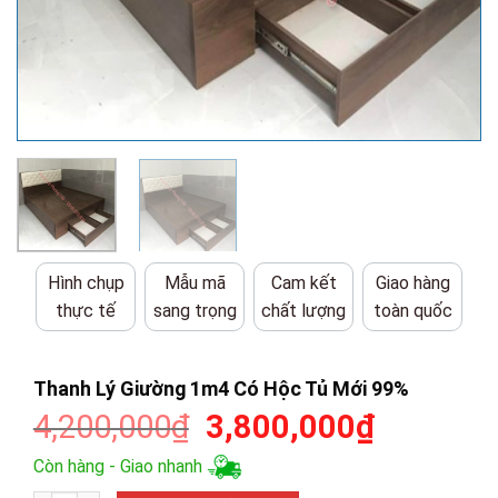
Hình chụp
Mẫu mã
Cam kết
Giao hàng
thực tế
sang trọng
chất lượng
toàn quốc
Thanh Lý Giường 1m4 Có Hộc Tủ Mới 99%
Giá
Giá
4,200,000
₫
3,800,000
₫
gốc
hiện
Còn hàng - Giao nhanh
là:
tại