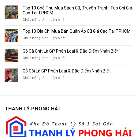
Top
4
Top 10 Chỗ Thu Mua Sách Cũ, Truyện Tranh, Tạp Chí Giá
Địa
Cao Tại TPHCM
Chỉ
ở
Chức năng bình luận bị tắt
Chuyên
Top
Mua
10
Top 10 Địa Chỉ Mua Bán Quần Áo Cũ Giá Cao Tại TPHCM
Bán
Chỗ
Xe
ở
Chức năng bình luận bị tắt
Thu
Ba
Top
Mua
Gác
10
Gỗ Cà Chít Là Gì? Phân Loại & Đặc Điểm Nhận Biết
Sách
Cũ,
Địa
Cũ,
ở
Chức năng bình luận bị tắt
Xe
Chỉ
Truyện
Gỗ
Lôi
Mua
Tranh,
Cà
Cũ
Bán
Gỗ Gội Là Gì? Phân Loại & Đặc Điểm Nhận Biết
Tạp
Chít
Tại
Quần
Chí
ở
Chức năng bình luận bị tắt
Là
TP.HCM
Áo
Giá
Gỗ
Gì?
Cũ
Cao
Gội
Phân
Giá
Tại
Là
Loại
Cao
TPHCM
Gì?
&
Tại
Phân
Đặc
TPHCM
THANH LÝ PHONG HẢI
Loại
Điểm
&
Nhận
Đặc
Biết
Điểm
Nhận
Biết