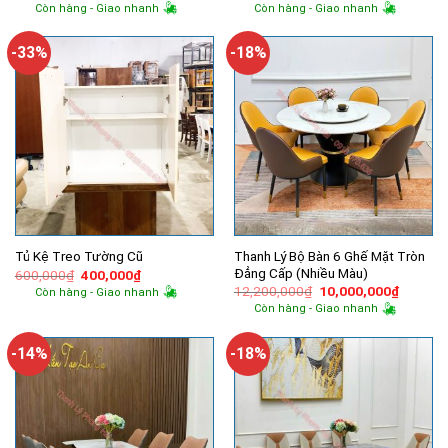
gốc
hiện
gốc
hiện
Còn hàng - Giao nhanh
Còn hàng - Giao nhanh
là:
tại
là:
tại
13,000,000₫.
là:
5,500,000₫.
là:
11,080,000₫.
4,320,000
-33%
-18%
Thanh Lý Bộ Bàn 6 Ghế Mặt Tròn
Tủ Kệ Treo Tường Cũ
Đẳng Cấp (Nhiều Màu)
Giá
Giá
600,000
₫
400,000
₫
gốc
hiện
Giá
Giá
12,200,000
₫
10,000,000
₫
Còn hàng - Giao nhanh
là:
tại
gốc
hiện
Còn hàng - Giao nhanh
600,000₫.
là:
là:
tại
400,000₫.
12,200,000₫.
là:
10,000,
-14%
-18%