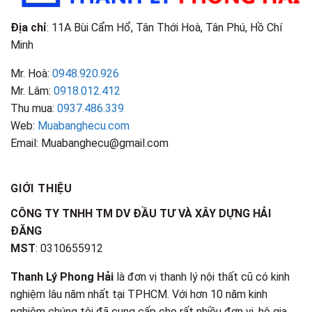
Địa chỉ
: 11A Bùi Cẩm Hổ, Tân Thới Hoà, Tân Phú, Hồ Chí
Minh
Mr. Hoà:
0948.920.926
Mr. Lâm:
0918.012.412
Thu mua:
0937.486.339
Web:
Muabanghecu.com
Email: Muabanghecu@gmail.com
GIỚI THIỆU
CÔNG TY TNHH TM DV ĐẦU TƯ VÀ XÂY DỰNG HẢI
ĐĂNG
MST
: 0310655912
Thanh Lý Phong Hải
là đơn vị thanh lý nội thất cũ có kinh
nghiệm lâu năm nhất tại TPHCM. Với hơn 10 năm kinh
nghiệm chúng tôi đã cung cấp cho rất nhiều đơn vị, hộ gia