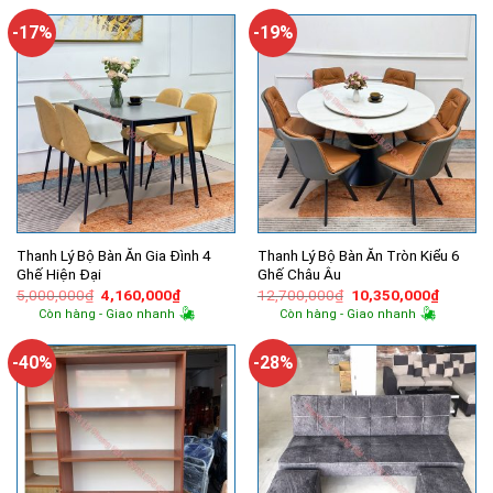
-17%
-19%
Thanh Lý Bộ Bàn Ăn Gia Đình 4
Thanh Lý Bộ Bàn Ăn Tròn Kiểu 6
Ghế Hiện Đại
Ghế Châu Âu
Giá
Giá
Giá
Giá
5,000,000
₫
4,160,000
₫
12,700,000
₫
10,350,000
₫
gốc
hiện
gốc
hiện
Còn hàng - Giao nhanh
Còn hàng - Giao nhanh
là:
tại
là:
tại
5,000,000₫.
là:
12,700,000₫.
là:
4,160,000₫.
10,350,
-40%
-28%