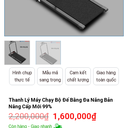
Hình chụp
Mẫu mã
Cam kết
Giao hàng
thực tế
sang trọng
chất lượng
toàn quốc
Thanh Lý Máy Chạy Bộ Đế Bằng Đa Năng Bản
Nâng Cấp Mới 99%
Giá
Giá
2,200,000
₫
1,600,000
₫
gốc
hiện
Còn hàng - Giao nhanh