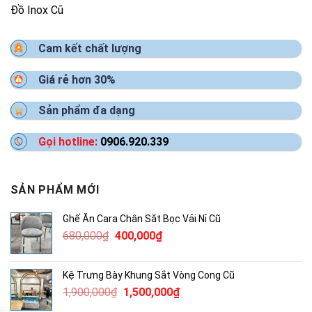
Đồ Inox Cũ
Cam kết chất lượng
Giá rẻ hơn 30%
Sản phẩm đa dạng
Gọi hotline:
0906.920.339
SẢN PHẨM MỚI
Ghế Ăn Cara Chân Sắt Bọc Vải Nỉ Cũ
Giá
Giá
680,000
₫
400,000
₫
gốc
hiện
là:
tại
Kệ Trưng Bày Khung Sắt Vòng Cong Cũ
680,000₫.
là:
Giá
Giá
1,900,000
₫
1,500,000
₫
400,000₫.
gốc
hiện