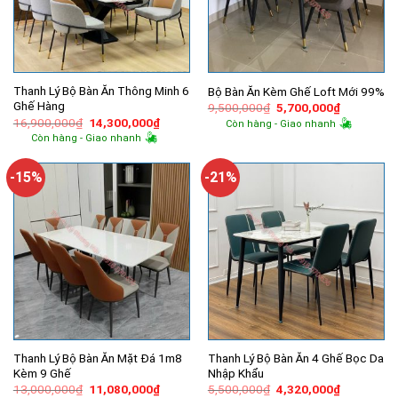
Thanh Lý Bộ Bàn Ăn Thông Minh 6
Bộ Bàn Ăn Kèm Ghế Loft Mới 99%
Ghế Hàng
Giá
Giá
9,500,000
₫
5,700,000
₫
gốc
hiện
Giá
Giá
16,900,000
₫
14,300,000
₫
Còn hàng - Giao nhanh
là:
tại
gốc
hiện
Còn hàng - Giao nhanh
9,500,000₫.
là:
là:
tại
5,700,000
16,900,000₫.
là:
14,300,000₫.
-15%
-21%
Thanh Lý Bộ Bàn Ăn Mặt Đá 1m8
Thanh Lý Bộ Bàn Ăn 4 Ghế Bọc Da
Kèm 9 Ghế
Nhập Khẩu
Giá
Giá
Giá
Giá
13,000,000
₫
11,080,000
₫
5,500,000
₫
4,320,000
₫