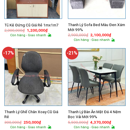
Thanh Lý Sofa Bed Màu Đen Xám
Tủ Kệ Đứng Cũ Giá Rẻ 1mx1m7
Mới 99%
Giá
Giá
2,000,000
₫
1,200,000
₫
gốc
hiện
Giá
Giá
2,900,000
₫
2,100,000
₫
Còn hàng - Giao nhanh
là:
tại
gốc
hiện
Còn hàng - Giao nhanh
2,000,000₫.
là:
là:
tại
1,200,000₫.
2,900,000₫.
là:
2,100,000
-17%
-21%
Thanh Lý Ghế Chân Xoay Cũ Giá
Thanh Lý Bàn Ăn Mặt Đá 4 Nệm
Rẻ
Bọc Vải Mới 99%
Giá
Giá
Giá
Giá
300,000
₫
250,000
₫
5,500,000
₫
4,370,000
₫
gốc
hiện
gốc
hiện
Còn hàng - Giao nhanh
Còn hàng - Giao nhanh
là:
tại
là:
tại