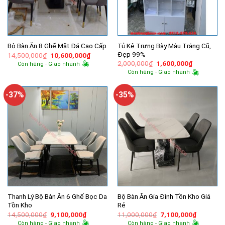
Tủ Kệ Trưng Bày Màu Trắng Cũ,
Bộ Bàn Ăn 8 Ghế Mặt Đá Cao Cấp
Đẹp 99%
Giá
Giá
14,500,000
₫
10,600,000
₫
gốc
hiện
Giá
Giá
2,000,000
₫
1,600,000
₫
Còn hàng - Giao nhanh
là:
tại
gốc
hiện
Còn hàng - Giao nhanh
14,500,000₫.
là:
là:
tại
10,600,000₫.
2,000,000₫.
là:
1,600,000
-37%
-35%
Thanh Lý Bộ Bàn Ăn 6 Ghế Bọc Da
Bộ Bàn Ăn Gia Đình Tồn Kho Giá
Tồn Kho
Rẻ
Giá
Giá
Giá
Giá
14,500,000
₫
9,100,000
₫
11,000,000
₫
7,100,000
₫
gốc
hiện
gốc
hiện
Còn hàng - Giao nhanh
Còn hàng - Giao nhanh