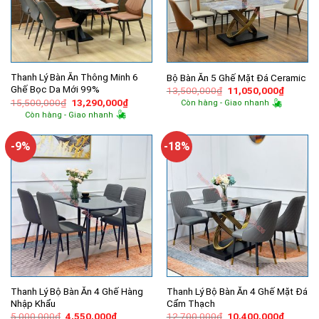
Thanh Lý Bàn Ăn Thông Minh 6
Bộ Bàn Ăn 5 Ghế Mặt Đá Ceramic
Ghế Bọc Da Mới 99%
Giá
Giá
13,500,000
₫
11,050,000
₫
gốc
hiện
Giá
Giá
15,500,000
₫
13,290,000
₫
Còn hàng - Giao nhanh
là:
tại
gốc
hiện
Còn hàng - Giao nhanh
13,500,000₫.
là:
là:
tại
11,050,
15,500,000₫.
là:
13,290,000₫.
-9%
-18%
Thanh Lý Bộ Bàn Ăn 4 Ghế Hàng
Thanh Lý Bộ Bàn Ăn 4 Ghế Mặt Đá
Nhập Khẩu
Cẩm Thạch
Giá
Giá
Giá
Giá
5,000,000
₫
4,550,000
₫
12,700,000
₫
10,400,000
₫