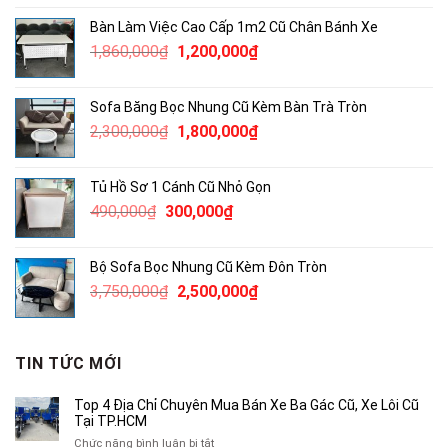
là:
tại
Bàn Làm Việc Cao Cấp 1m2 Cũ Chân Bánh Xe
1,900,000₫.
là:
Giá
Giá
1,860,000
₫
1,200,000
₫
1,500,000₫.
gốc
hiện
là:
tại
Sofa Băng Bọc Nhung Cũ Kèm Bàn Trà Tròn
1,860,000₫.
là:
Giá
Giá
2,300,000
₫
1,800,000
₫
1,200,000₫.
gốc
hiện
là:
tại
Tủ Hồ Sơ 1 Cánh Cũ Nhỏ Gọn
2,300,000₫.
là:
Giá
Giá
490,000
₫
300,000
₫
1,800,000₫.
gốc
hiện
là:
tại
Bộ Sofa Bọc Nhung Cũ Kèm Đôn Tròn
490,000₫.
là:
Giá
Giá
3,750,000
₫
2,500,000
₫
300,000₫.
gốc
hiện
là:
tại
3,750,000₫.
là:
TIN TỨC MỚI
2,500,000₫.
Top 4 Địa Chỉ Chuyên Mua Bán Xe Ba Gác Cũ, Xe Lôi Cũ
Tại TP.HCM
ở
Chức năng bình luận bị tắt