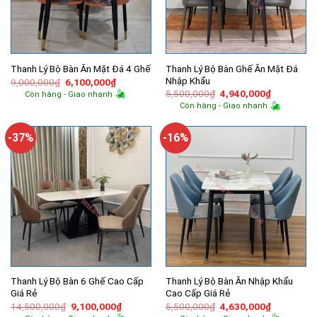
Thanh Lý Bộ Bàn Ghế Ăn Mặt Đá
Thanh Lý Bộ Bàn Ăn Mặt Đá 4 Ghế
Nhập Khẩu
Giá
Giá
9,000,000
₫
6,100,000
₫
gốc
hiện
Giá
Giá
5,500,000
₫
4,940,000
₫
Còn hàng - Giao nhanh
là:
tại
gốc
hiện
Còn hàng - Giao nhanh
9,000,000₫.
là:
là:
tại
6,100,000₫.
5,500,000₫.
là:
4,940,000
-37%
-16%
Thanh Lý Bộ Bàn 6 Ghế Cao Cấp
Thanh Lý Bộ Bàn Ăn Nhập Khẩu
Giá Rẻ
Cao Cấp Giá Rẻ
Giá
Giá
Giá
Giá
14,500,000
₫
9,100,000
₫
5,500,000
₫
4,630,000
₫
gốc
hiện
gốc
hiện