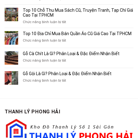
Top
4
Top 10 Chỗ Thu Mua Sách Cũ, Truyện Tranh, Tạp Chí Giá
Địa
Cao Tại TPHCM
Chỉ
ở
Chức năng bình luận bị tắt
Chuyên
Top
Mua
10
Top 10 Địa Chỉ Mua Bán Quần Áo Cũ Giá Cao Tại TPHCM
Bán
Chỗ
Xe
ở
Chức năng bình luận bị tắt
Thu
Ba
Top
Mua
Gác
10
Gỗ Cà Chít Là Gì? Phân Loại & Đặc Điểm Nhận Biết
Sách
Cũ,
Địa
Cũ,
ở
Chức năng bình luận bị tắt
Xe
Chỉ
Truyện
Gỗ
Lôi
Mua
Tranh,
Cà
Cũ
Bán
Gỗ Gội Là Gì? Phân Loại & Đặc Điểm Nhận Biết
Tạp
Chít
Tại
Quần
Chí
ở
Chức năng bình luận bị tắt
Là
TP.HCM
Áo
Giá
Gỗ
Gì?
Cũ
Cao
Gội
Phân
Giá
Tại
Là
Loại
Cao
TPHCM
Gì?
&
Tại
Phân
Đặc
TPHCM
THANH LÝ PHONG HẢI
Loại
Điểm
&
Nhận
Đặc
Biết
Điểm
Nhận
Biết