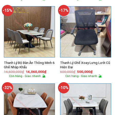
là:
tại
là:
tại
14,500,000₫.
là:
11,000,000₫.
là:
9,100,000₫.
7,100,00
-15%
-17%
Thanh Lý Bộ Bàn Ăn Thông Minh 6
Thanh Lý Ghế Xoay Lưng Lưới Cũ
Ghế Nhập Khẩu
Hiện Đại
Giá
Giá
Giá
Giá
16,600,000
₫
14,060,000
₫
600,000
₫
500,000
₫
gốc
hiện
gốc
hiện
Còn hàng - Giao nhanh
Còn hàng - Giao nhanh
là:
tại
là:
tại
16,600,000₫.
là:
600,000₫.
là:
14,060,000₫.
500,000₫.
-32%
-10%