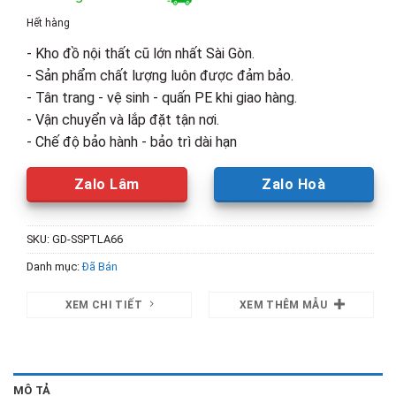
là:
tại
Hết hàng
2,200,000₫.
là:
- Kho đồ nội thất cũ lớn nhất Sài Gòn.
1,600,00
- Sản phẩm chất lượng luôn được đảm bảo.
- Tân trang - vệ sinh - quấn PE khi giao hàng.
- Vận chuyển và lắp đặt tận nơi.
- Chế độ bảo hành - bảo trì dài hạn
Zalo Lâm
Zalo Hoà
SKU:
GD-SSPTLA66
Danh mục:
Đã Bán
XEM CHI TIẾT
XEM THÊM MẪU
MÔ TẢ