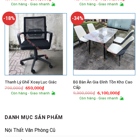
gốc
hiện
gốc
hiện
Còn hàng - Giao nhanh
Còn hàng - Giao nhanh
là:
tại
là:
tại
5,000,000₫.
là:
12,700,000₫.
là:
4,550,000₫.
10,400,
-18%
-34%
Bộ Bàn Ăn Gia Đình Tồn Kho Cao
Thanh Lý Ghế Xoay Lục Giác
Cấp
Giá
Giá
790,000
₫
650,000
₫
gốc
hiện
Giá
Giá
9,300,000
₫
6,100,000
₫
Còn hàng - Giao nhanh
là:
tại
gốc
hiện
Còn hàng - Giao nhanh
790,000₫.
là:
là:
tại
650,000₫.
9,300,000₫.
là:
6,100,000
DANH MỤC SẢN PHẨM
Nội Thất Văn Phòng Cũ