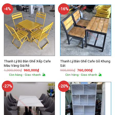
300,000₫.
là:
5,500,000₫.
là:
250,000₫.
4,370,000
-4%
-16%
Thanh Lý Bộ Bàn Ghế Xếp Cafe
Thanh Lý Bàn Ghế Cafe Gỗ Khung
Màu Vàng Giá Rẻ
Sắt
Giá
Giá
Giá
Giá
1,000,000
₫
960,000
₫
900,000
₫
760,000
₫
gốc
hiện
gốc
hiện
Còn hàng - Giao nhanh
Còn hàng - Giao nhanh
là:
tại
là:
tại
1,000,000₫.
là:
900,000₫.
là:
960,000₫.
760,000₫.
-27%
-20%