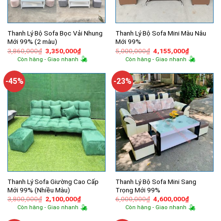
Thanh Lý Bộ Sofa Bọc Vải Nhung
Thanh Lý Bộ Sofa Mini Màu Nâu
Mới 99% (2 màu)
Mới 99%
Giá
Giá
Giá
Giá
3,860,000
₫
3,350,000
₫
5,000,000
₫
4,155,000
₫
gốc
hiện
gốc
hiện
Còn hàng - Giao nhanh
Còn hàng - Giao nhanh
là:
tại
là:
tại
3,860,000₫.
là:
5,000,000₫.
là:
3,350,000₫.
4,155,000
-45%
-23%
Thanh Lý Sofa Giường Cao Cấp
Thanh Lý Bộ Sofa Mini Sang
Mới 99% (Nhiều Màu)
Trọng Mới 99%
Giá
Giá
Giá
Giá
3,800,000
₫
2,100,000
₫
6,000,000
₫
4,600,000
₫
gốc
hiện
gốc
hiện
Còn hàng - Giao nhanh
Còn hàng - Giao nhanh
là:
tại
là:
tại
3,800,000₫.
là:
6,000,000₫.
là: