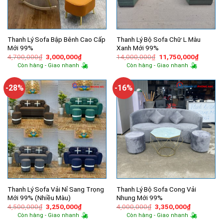
Thanh Lý Sofa Bập Bênh Cao Cấp
Thanh Lý Bộ Sofa Chữ L Màu
Mới 99%
Xanh Mới 99%
Giá
Giá
Giá
Giá
4,700,000
₫
3,000,000
₫
14,000,000
₫
11,750,000
₫
gốc
hiện
gốc
hiện
Còn hàng - Giao nhanh
Còn hàng - Giao nhanh
là:
tại
là:
tại
4,700,000₫.
là:
14,000,000₫.
là:
3,000,000₫.
11,750,
-28%
-16%
Thanh Lý Sofa Vải Nỉ Sang Trọng
Thanh Lý Bộ Sofa Cong Vải
Mới 99% (Nhiều Màu)
Nhung Mới 99%
Giá
Giá
Giá
Giá
4,500,000
₫
3,250,000
₫
4,000,000
₫
3,350,000
₫
gốc
hiện
gốc
hiện
Còn hàng - Giao nhanh
Còn hàng - Giao nhanh
là:
tại
là:
tại