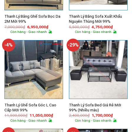
Thanh Lý Băng Ghế Sofa Bọc Da
Thanh Lý Băng Sofa Xuất Khẩu
2M Mới 99%
Nguyên Thùng Mới 99%
Giá
Giá
Giá
Giá
7,000,000
₫
6,950,000
₫
5,500,000
₫
4,750,000
₫
gốc
hiện
gốc
hiện
Còn hàng - Giao nhanh
Còn hàng - Giao nhanh
là:
tại
là:
tại
7,000,000₫.
là:
5,500,000₫.
là:
6,950,000₫.
4,750,000
-4%
-29%
Thanh Lý Ghế Sofa Góc L Cao
Thanh Lý Sofa Bed Giá Rẻ Mới
Cấp Mới 99%
99% (Nhiều màu)
Giá
Giá
Giá
Giá
11,500,000
₫
11,050,000
₫
2,400,000
₫
1,700,000
₫
gốc
hiện
gốc
hiện
Còn hàng - Giao nhanh
Còn hàng - Giao nhanh
là:
tại
là:
tại
11,500,000₫.
là:
2,400,000₫.
là:
11,050,000₫.
1,700,000