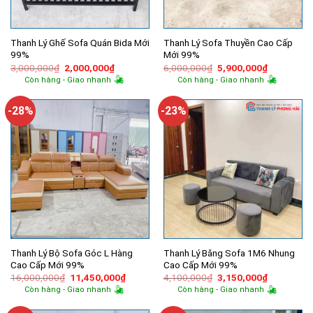
Thanh Lý Ghế Sofa Quán Bida Mới
Thanh Lý Sofa Thuyền Cao Cấp
99%
Mới 99%
Giá
Giá
Giá
Giá
3,000,000
₫
2,000,000
₫
6,000,000
₫
5,900,000
₫
gốc
hiện
gốc
hiện
Còn hàng - Giao nhanh
Còn hàng - Giao nhanh
là:
tại
là:
tại
3,000,000₫.
là:
6,000,000₫.
là:
2,000,000₫.
5,900,000
-28%
-23%
Thanh Lý Bộ Sofa Góc L Hàng
Thanh Lý Băng Sofa 1M6 Nhung
Cao Cấp Mới 99%
Cao Cấp Mới 99%
Giá
Giá
Giá
Giá
16,000,000
₫
11,450,000
₫
4,100,000
₫
3,150,000
₫
gốc
hiện
gốc
hiện
Còn hàng - Giao nhanh
Còn hàng - Giao nhanh
là:
tại
là:
tại
16,000,000₫.
là:
4,100,000₫.
là: