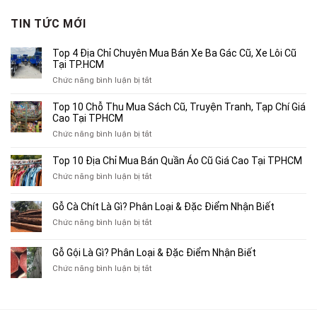
là:
tại
1,890,000₫.
là:
TIN TỨC MỚI
1,200,000₫.
Top 4 Địa Chỉ Chuyên Mua Bán Xe Ba Gác Cũ, Xe Lôi Cũ
Tại TP.HCM
ở
Chức năng bình luận bị tắt
Top
4
Top 10 Chỗ Thu Mua Sách Cũ, Truyện Tranh, Tạp Chí Giá
Địa
Cao Tại TPHCM
Chỉ
ở
Chức năng bình luận bị tắt
Chuyên
Top
Mua
10
Top 10 Địa Chỉ Mua Bán Quần Áo Cũ Giá Cao Tại TPHCM
Bán
Chỗ
Xe
ở
Chức năng bình luận bị tắt
Thu
Ba
Top
Mua
Gác
10
Gỗ Cà Chít Là Gì? Phân Loại & Đặc Điểm Nhận Biết
Sách
Cũ,
Địa
Cũ,
ở
Chức năng bình luận bị tắt
Xe
Chỉ
Truyện
Gỗ
Lôi
Mua
Tranh,
Cà
Cũ
Bán
Gỗ Gội Là Gì? Phân Loại & Đặc Điểm Nhận Biết
Tạp
Chít
Tại
Quần
Chí
ở
Chức năng bình luận bị tắt
Là
TP.HCM
Áo
Giá
Gỗ
Gì?
Cũ
Cao
Gội
Phân
Giá
Tại
Là
Loại
Cao
TPHCM
Gì?