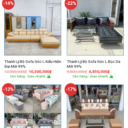
11,450,000₫.
3,150,000
-14%
-22%
Thanh Lý Bộ Sofa Góc L Kiểu Hiện
Thanh Lý Bộ Sofa Góc L Bọc Da
Đại Mới 99%
Mới 99%
Giá
Giá
Giá
Giá
12,000,000
₫
10,300,000
₫
8,800,000
₫
6,850,000
₫
gốc
hiện
gốc
hiện
Còn hàng - Giao nhanh
Còn hàng - Giao nhanh
là:
tại
là:
tại
12,000,000₫.
là:
8,800,000₫.
là:
10,300,000₫.
6,850,000
-13%
-17%