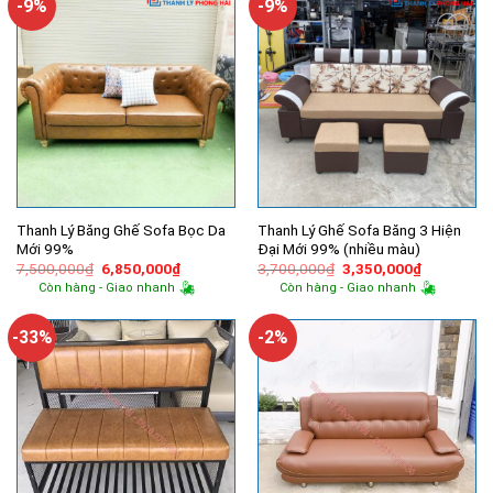
-9%
-9%
Thanh Lý Băng Ghế Sofa Bọc Da
Thanh Lý Ghế Sofa Băng 3 Hiện
Mới 99%
Đại Mới 99% (nhiều màu)
Giá
Giá
Giá
Giá
7,500,000
₫
6,850,000
₫
3,700,000
₫
3,350,000
₫
gốc
hiện
gốc
hiện
Còn hàng - Giao nhanh
Còn hàng - Giao nhanh
là:
tại
là:
tại
7,500,000₫.
là:
3,700,000₫.
là:
6,850,000₫.
3,350,000
-33%
-2%