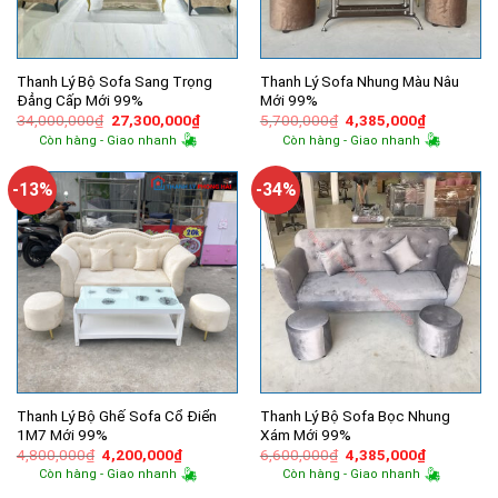
Thanh Lý Bộ Sofa Sang Trọng
Thanh Lý Sofa Nhung Màu Nâu
Đẳng Cấp Mới 99%
Mới 99%
Giá
Giá
Giá
Giá
34,000,000
₫
27,300,000
₫
5,700,000
₫
4,385,000
₫
gốc
hiện
gốc
hiện
Còn hàng - Giao nhanh
Còn hàng - Giao nhanh
là:
tại
là:
tại
34,000,000₫.
là:
5,700,000₫.
là:
27,300,000₫.
4,385,000
-13%
-34%
Thanh Lý Bộ Ghế Sofa Cổ Điển
Thanh Lý Bộ Sofa Bọc Nhung
1M7 Mới 99%
Xám Mới 99%
Giá
Giá
Giá
Giá
4,800,000
₫
4,200,000
₫
6,600,000
₫
4,385,000
₫
gốc
hiện
gốc
hiện
Còn hàng - Giao nhanh
Còn hàng - Giao nhanh
là:
tại
là:
tại
4,800,000₫.
là:
6,600,000₫.
là: