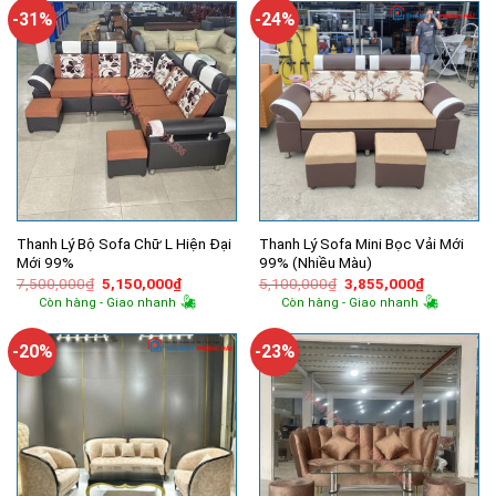
2,100,000₫.
4,600,000
-31%
-24%
Thanh Lý Bộ Sofa Chữ L Hiện Đại
Thanh Lý Sofa Mini Bọc Vải Mới
Mới 99%
99% (Nhiều Màu)
Giá
Giá
Giá
Giá
7,500,000
₫
5,150,000
₫
5,100,000
₫
3,855,000
₫
gốc
hiện
gốc
hiện
Còn hàng - Giao nhanh
Còn hàng - Giao nhanh
là:
tại
là:
tại
7,500,000₫.
là:
5,100,000₫.
là:
5,150,000₫.
3,855,000
-20%
-23%