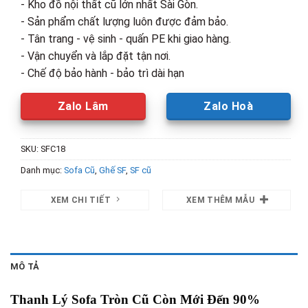
- Kho đồ nội thất cũ lớn nhất Sài Gòn.
- Sản phẩm chất lượng luôn được đảm bảo.
- Tân trang - vệ sinh - quấn PE khi giao hàng.
- Vận chuyển và lắp đặt tận nơi.
- Chế độ bảo hành - bảo trì dài hạn
Zalo Lâm
Zalo Hoà
SKU:
SFC18
Danh mục:
Sofa Cũ
,
Ghế SF
,
SF cũ
XEM CHI TIẾT
XEM THÊM MẪU
MÔ TẢ
Thanh Lý Sofa Tròn Cũ Còn Mới Đến 90%