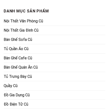
4,500,000₫.
là:
4,000,000₫.
là:
3,250,000₫.
3,350,000
DANH MỤC SẢN PHẨM
Nội Thất Văn Phòng Cũ
Nội Thất Gia Đình Cũ
Bàn Ghế Sofa Cũ
Tủ Quần Áo Cũ
Bàn Ghế Cafe Cũ
Bàn Ghế Quán Ăn Cũ
Tủ Trưng Bày Cũ
Quầy Cũ
Đồ Gia Dụng Cũ
Đồ Điện Tử Cũ