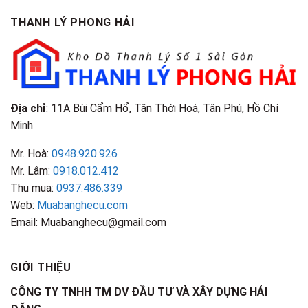
&
Tại
Phân
Đặc
TPHCM
THANH LÝ PHONG HẢI
Loại
Điểm
&
Nhận
Đặc
Biết
Điểm
Nhận
Biết
Địa chỉ
: 11A Bùi Cẩm Hổ, Tân Thới Hoà, Tân Phú, Hồ Chí
Minh
Mr. Hoà:
0948.920.926
Mr. Lâm:
0918.012.412
Thu mua:
0937.486.339
Web:
Muabanghecu.com
Email: Muabanghecu@gmail.com
GIỚI THIỆU
CÔNG TY TNHH TM DV ĐẦU TƯ VÀ XÂY DỰNG HẢI