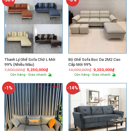
Thanh Lý Ghế Sofa Chữ L Mới
Bộ Ghế Sofa Bọc Da 2M2 Cao
99% (Nhiều Màu)
Cấp Mới 99%
Giá
Giá
Giá
Giá
7,500,000
₫
5,250,000
₫
10,000,000
₫
9,250,000
₫
gốc
hiện
gốc
hiện
Còn hàng - Giao nhanh
Còn hàng - Giao nhanh
là:
tại
là:
tại
7,500,000₫.
là:
10,000,000₫.
là:
5,250,000₫.
9,250,00
-1%
-14%