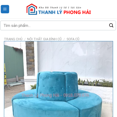
Skip
to
content
Tìm
kiếm:
TRANG CHỦ
/
NỘI THẤT GIA ĐÌNH CŨ
/
SOFA CŨ