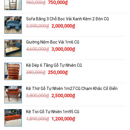
Giá
Giá
960,000
₫
750,000
₫
gốc
hiện
là:
tại
Sofa Băng 3 Chỗ Bọc Vải Xanh Kèm 2 Đôn Cũ
960,000₫.
là:
Giá
Giá
3,300,000
₫
2,000,000
₫
750,000₫.
gốc
hiện
là:
tại
Giường Nệm Bọc Vải 1m6 Cũ
3,300,000₫.
là:
Giá
Giá
4,600,000
₫
3,000,000
₫
2,000,000₫.
gốc
hiện
là:
tại
Kệ Dép 6 Tầng Gỗ Tự Nhiên Cũ
4,600,000₫.
là:
Giá
Giá
380,000
₫
250,000
₫
3,000,000₫.
gốc
hiện
là:
tại
Kệ Thờ Gỗ Tự Nhiên 1m27 Cũ Chạm Khắc Cổ Điển
380,000₫.
là:
Giá
Giá
3,800,000
₫
2,500,000
₫
250,000₫.
gốc
hiện
là:
tại
Kệ Tivi Gỗ Tự Nhiên 1m95 Cũ
3,800,000₫.
là:
Giá
Giá
1,890,000
₫
1,200,000
₫
2,500,000₫.
gốc
hiện