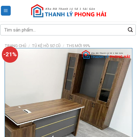
Skip
to
content
Tìm
kiếm:
TRANG CHỦ
/
TỦ KỆ HỒ SƠ CŨ
/
THS MỚI 99%
-21%