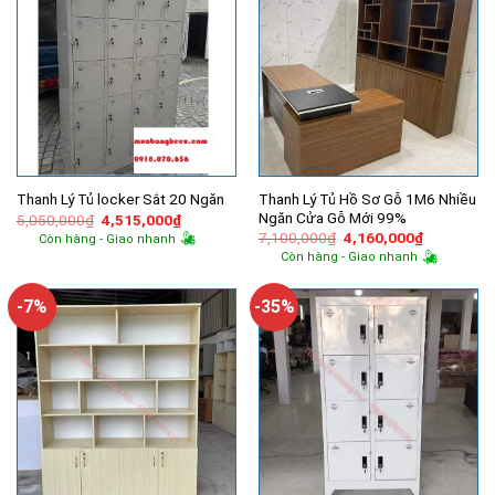
Thanh Lý Tủ Hồ Sơ Gỗ 1M6 Nhiều
Thanh Lý Tủ locker Sắt 20 Ngăn
Ngăn Cửa Gỗ Mới 99%
Giá
Giá
5,050,000
₫
4,515,000
₫
gốc
hiện
Giá
Giá
7,100,000
₫
4,160,000
₫
Còn hàng - Giao nhanh
là:
tại
gốc
hiện
Còn hàng - Giao nhanh
5,050,000₫.
là:
là:
tại
4,515,000₫.
7,100,000₫.
là:
4,160,000
-7%
-35%