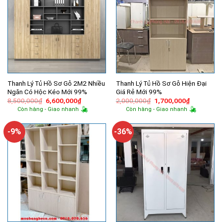
Thanh Lý Tủ Hồ Sơ Gỗ 2M2 Nhiều
Thanh Lý Tủ Hồ Sơ Gỗ Hiện Đại
Ngăn Có Hộc Kéo Mới 99%
Giá Rẻ Mới 99%
Giá
Giá
Giá
Giá
8,500,000
₫
6,600,000
₫
2,000,000
₫
1,700,000
₫
gốc
hiện
gốc
hiện
Còn hàng - Giao nhanh
Còn hàng - Giao nhanh
là:
tại
là:
tại
8,500,000₫.
là:
2,000,000₫.
là:
6,600,000₫.
1,700,000
-9%
-36%