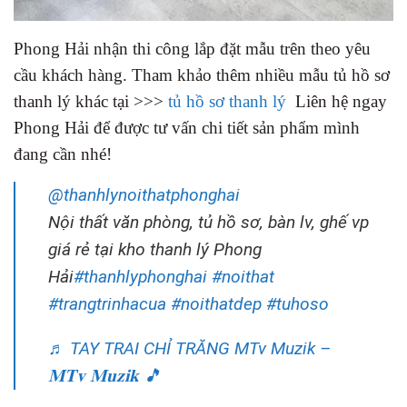
Phong Hải nhận thi công lắp đặt mẫu trên theo yêu
cầu khách hàng. Tham khảo thêm nhiều mẫu tủ hồ sơ
thanh lý khác tại >>>
tủ hồ sơ thanh lý
Liên hệ ngay
Phong Hải để được tư vấn chi tiết sản phẩm mình
đang cần nhé!
@thanhlynoithatphonghai
Nội thất văn phòng, tủ hồ sơ, bàn lv, ghế vp
giá rẻ tại kho thanh lý Phong
Hải
#thanhlyphonghai
#noithat
#trangtrinhacua
#noithatdep
#tuhoso
♬ TAY TRAI CHỈ TRĂNG MTv Muzik –
𝐌𝐓𝐯 𝐌𝐮𝐳𝐢𝐤 🎵