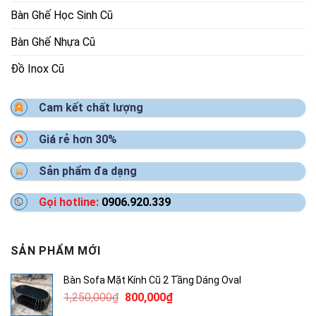
Bàn Ghế Học Sinh Cũ
Bàn Ghế Nhựa Cũ
Đồ Inox Cũ
Cam kết chất lượng
Giá rẻ hơn 30%
Sản phẩm đa dạng
Gọi hotline:
0906.920.339
SẢN PHẨM MỚI
Bàn Sofa Mặt Kính Cũ 2 Tầng Dáng Oval
Giá
Giá
1,250,000
₫
800,000
₫
gốc
hiện