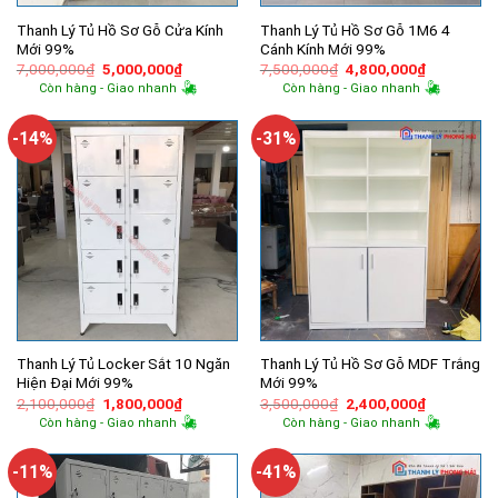
Thanh Lý Tủ Hồ Sơ Gỗ Cửa Kính
Thanh Lý Tủ Hồ Sơ Gỗ 1M6 4
Mới 99%
Cánh Kính Mới 99%
Giá
Giá
Giá
Giá
7,000,000
₫
5,000,000
₫
7,500,000
₫
4,800,000
₫
gốc
hiện
gốc
hiện
Còn hàng - Giao nhanh
Còn hàng - Giao nhanh
là:
tại
là:
tại
7,000,000₫.
là:
7,500,000₫.
là:
5,000,000₫.
4,800,000
-14%
-31%
Thanh Lý Tủ Locker Sắt 10 Ngăn
Thanh Lý Tủ Hồ Sơ Gỗ MDF Trắng
Hiện Đại Mới 99%
Mới 99%
Giá
Giá
Giá
Giá
2,100,000
₫
1,800,000
₫
3,500,000
₫
2,400,000
₫
gốc
hiện
gốc
hiện
Còn hàng - Giao nhanh
Còn hàng - Giao nhanh
là:
tại
là:
tại
2,100,000₫.
là:
3,500,000₫.
là:
1,800,000₫.
2,400,000
-11%
-41%