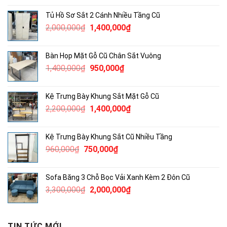
là:
tại
Tủ Hồ Sơ Sắt 2 Cánh Nhiều Tầng Cũ
1,250,000₫.
là:
Giá
Giá
2,000,000
₫
1,400,000
₫
800,000₫.
gốc
hiện
là:
tại
Bàn Họp Mặt Gỗ Cũ Chân Sắt Vuông
2,000,000₫.
là:
Giá
Giá
1,400,000
₫
950,000
₫
1,400,000₫.
gốc
hiện
là:
tại
Kệ Trưng Bày Khung Sắt Mặt Gỗ Cũ
1,400,000₫.
là:
Giá
Giá
2,200,000
₫
1,400,000
₫
950,000₫.
gốc
hiện
là:
tại
Kệ Trưng Bày Khung Sắt Cũ Nhiều Tầng
2,200,000₫.
là:
Giá
Giá
960,000
₫
750,000
₫
1,400,000₫.
gốc
hiện
là:
tại
Sofa Băng 3 Chỗ Bọc Vải Xanh Kèm 2 Đôn Cũ
960,000₫.
là:
Giá
Giá
3,300,000
₫
2,000,000
₫
750,000₫.
gốc
hiện
là:
tại
3,300,000₫.
là:
TIN TỨC MỚI