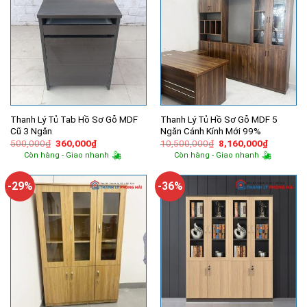
Thanh Lý Tủ Tab Hồ Sơ Gỗ MDF
Thanh Lý Tủ Hồ Sơ Gỗ MDF 5
Cũ 3 Ngăn
Ngăn Cánh Kính Mới 99%
Giá
Giá
Giá
Giá
500,000
₫
360,000
₫
10,500,000
₫
8,160,000
₫
gốc
hiện
gốc
hiện
Còn hàng - Giao nhanh
Còn hàng - Giao nhanh
là:
tại
là:
tại
500,000₫.
là:
10,500,000₫.
là:
360,000₫.
8,160,00
-29%
-36%