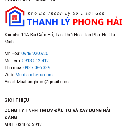
Điểm
&
Nhận
Đặc
Biết
Điểm
Nhận
Biết
Địa chỉ
: 11A Bùi Cẩm Hổ, Tân Thới Hoà, Tân Phú, Hồ Chí
Minh
Mr. Hoà:
0948.920.926
Mr. Lâm:
0918.012.412
Thu mua:
0937.486.339
Web:
Muabanghecu.com
Email: Muabanghecu@gmail.com
GIỚI THIỆU
CÔNG TY TNHH TM DV ĐẦU TƯ VÀ XÂY DỰNG HẢI
ĐĂNG
MST
: 0310655912