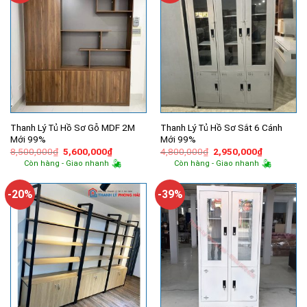
Thanh Lý Tủ Hồ Sơ Gỗ MDF 2M
Thanh Lý Tủ Hồ Sơ Sắt 6 Cánh
Mới 99%
Mới 99%
Giá
Giá
Giá
Giá
8,500,000
₫
5,600,000
₫
4,800,000
₫
2,950,000
₫
gốc
hiện
gốc
hiện
Còn hàng - Giao nhanh
Còn hàng - Giao nhanh
là:
tại
là:
tại
8,500,000₫.
là:
4,800,000₫.
là:
5,600,000₫.
2,950,000
-20%
-39%