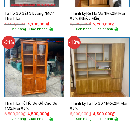
Tủ Hồ Sơ Sắt 3 Buồng “Mới”
Thanh Lý Kệ Hồ Sơ 1Mx2M Mới
Thanh Lý
99% (Nhiều Mẫu)
Giá
Giá
Giá
Giá
4,500,000
₫
4,100,000
₫
3,000,000
₫
2,200,000
₫
gốc
hiện
gốc
hiện
Còn hàng - Giao nhanh
Còn hàng - Giao nhanh
là:
tại
là:
tại
4,500,000₫.
là:
3,000,000₫.
là:
4,100,000₫.
2,200,000
-31%
-10%
Thanh Lý Tủ Hồ Sơ Gỗ Cao Su
Thanh Lý Tủ Hồ Sơ 1M6x2M Mới
1M2 Mới 99%
99%
Giá
Giá
Giá
Giá
6,500,000
₫
4,500,000
₫
5,000,000
₫
4,500,000
₫
gốc
hiện
gốc
hiện
Còn hàng - Giao nhanh
Còn hàng - Giao nhanh
là:
tại
là:
tại
6,500,000₫.
là:
5,000,000₫.
là:
4,500,000₫.
4,500,000