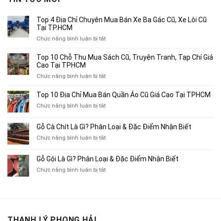
2,000,000₫.
Top 4 Địa Chỉ Chuyên Mua Bán Xe Ba Gác Cũ, Xe Lôi Cũ
Tại TP.HCM
ở
Chức năng bình luận bị tắt
Top
4
Top 10 Chỗ Thu Mua Sách Cũ, Truyện Tranh, Tạp Chí Giá
Địa
Cao Tại TPHCM
Chỉ
ở
Chức năng bình luận bị tắt
Chuyên
Top
Mua
10
Top 10 Địa Chỉ Mua Bán Quần Áo Cũ Giá Cao Tại TPHCM
Bán
Chỗ
Xe
ở
Chức năng bình luận bị tắt
Thu
Ba
Top
Mua
Gác
10
Gỗ Cà Chít Là Gì? Phân Loại & Đặc Điểm Nhận Biết
Sách
Cũ,
Địa
Cũ,
ở
Chức năng bình luận bị tắt
Xe
Chỉ
Truyện
Gỗ
Lôi
Mua
Tranh,
Cà
Cũ
Bán
Gỗ Gội Là Gì? Phân Loại & Đặc Điểm Nhận Biết
Tạp
Chít
Tại
Quần
Chí
ở
Chức năng bình luận bị tắt
Là
TP.HCM
Áo
Giá
Gỗ
Gì?
Cũ
Cao
Gội
Phân
Giá
Tại
Là
Loại
Cao
TPHCM
Gì?
&
Tại
Phân
Đặc
TPHCM
THANH LÝ PHONG HẢI
Loại