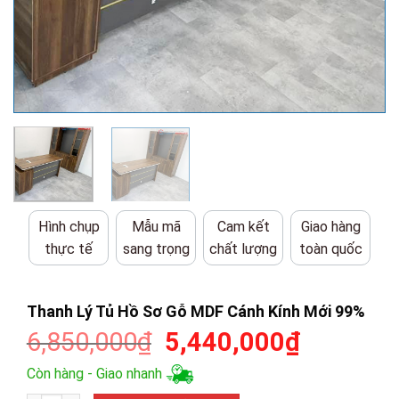
Hình chụp
Mẫu mã
Cam kết
Giao hàng
thực tế
sang trọng
chất lượng
toàn quốc
Thanh Lý Tủ Hồ Sơ Gỗ MDF Cánh Kính Mới 99%
Giá
Giá
6,850,000
₫
5,440,000
₫
gốc
hiện
Còn hàng - Giao nhanh
là:
tại