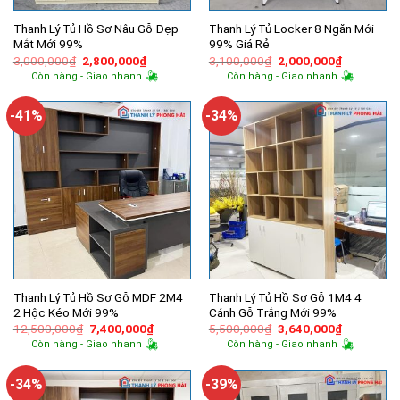
Thanh Lý Tủ Hồ Sơ Nâu Gỗ Đẹp
Thanh Lý Tủ Locker 8 Ngăn Mới
Mắt Mới 99%
99% Giá Rẻ
Giá
Giá
Giá
Giá
3,000,000
₫
2,800,000
₫
3,100,000
₫
2,000,000
₫
gốc
hiện
gốc
hiện
Còn hàng - Giao nhanh
Còn hàng - Giao nhanh
là:
tại
là:
tại
3,000,000₫.
là:
3,100,000₫.
là:
2,800,000₫.
2,000,000
-41%
-34%
Thanh Lý Tủ Hồ Sơ Gỗ MDF 2M4
Thanh Lý Tủ Hồ Sơ Gỗ 1M4 4
2 Hộc Kéo Mới 99%
Cánh Gỗ Trắng Mới 99%
Giá
Giá
Giá
Giá
12,500,000
₫
7,400,000
₫
5,500,000
₫
3,640,000
₫
gốc
hiện
gốc
hiện
Còn hàng - Giao nhanh
Còn hàng - Giao nhanh
là:
tại
là:
tại
12,500,000₫.
là:
5,500,000₫.
là:
7,400,000₫.
3,640,000
-34%
-39%