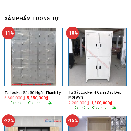
SẢN PHẨM TƯƠNG TỰ
-11%
-18%
Tủ Sắt Locker 4 Cánh Dày Đẹp
Tủ Locker Sắt 30 Ngăn Thanh Lý
Mới 99%
Giá
Giá
6,600,000
₫
5,850,000
₫
gốc
hiện
Giá
Giá
2,200,000
₫
1,800,000
₫
Còn hàng - Giao nhanh
là:
tại
gốc
hiện
Còn hàng - Giao nhanh
6,600,000₫.
là:
là:
tại
5,850,000₫.
2,200,000₫.
là:
1,800,000
-22%
-15%