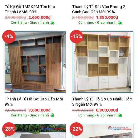
Tủ Kệ Gỗ 1M2X2M Tồn Kho
Thanh Lý Tủ Sắt Văn Phòng 2
Thanh Lý Mới 99%
Cánh Cao Cấp Mới 99%
Giá
Giá
Giá
Giá
2,900,000
₫
2,650,000
₫
2,100,000
₫
1,350,000
₫
gốc
hiện
gốc
hiện
Còn hàng - Giao nhanh
Còn hàng - Giao nhanh
là:
tại
là:
tại
2,900,000₫.
là:
2,100,000₫.
là:
2,650,000₫.
1,350,000
-4%
-15%
Thanh Lý Tủ Hồ Sơ Cao Cấp Mới
Thanh Lý Tủ Hồ Sơ Gỗ Nhiều Hộc
99%
3 Ngăn Mới 99%
Giá
Giá
Giá
Giá
9,000,000
₫
8,600,000
₫
7,990,000
₫
6,800,000
₫
gốc
hiện
gốc
hiện
Còn hàng - Giao nhanh
Còn hàng - Giao nhanh
là:
tại
là:
tại
9,000,000₫.
là:
7,990,000₫.
là:
8,600,000₫.
6,800,000
-28%
-22%