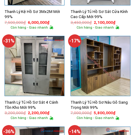
Thanh Lý Kệ Hồ Sơ 3Mx2M Mới
Thanh Lý Tủ Hồ Sơ Sắt Cửa Kính
99%
Cao Cấp Mới 99%
Giá
Giá
Giá
Giá
7,500,000
₫
6,000,000
₫
3,450,000
₫
2,100,000
₫
gốc
hiện
gốc
hiện
Còn hàng - Giao nhanh
Còn hàng - Giao nhanh
là:
tại
là:
tại
7,500,000₫.
là:
3,450,000₫.
là:
6,000,000₫.
2,100,000
-31%
-17%
Thanh Lý Tủ Hồ Sơ Sắt 4 Cánh
Thanh Lý Tủ Hồ Sơ Nâu Gỗ Sang
Tồn Kho Mới 99%
Trọng Mới 99%
Giá
Giá
Giá
Giá
3,200,000
₫
2,200,000
₫
7,000,000
₫
5,800,000
₫
gốc
hiện
gốc
hiện
Còn hàng - Giao nhanh
Còn hàng - Giao nhanh
là:
tại
là:
tại
3,200,000₫.
là:
7,000,000₫.
là:
2,200,000₫.
5,800,000
-36%
-14%