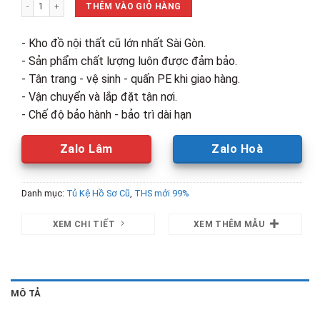
Thanh Lý Tủ Hồ Sơ Gỗ MDF Cánh Kính Mới 99% số lượng
6,850,000₫.
là:
THÊM VÀO GIỎ HÀNG
5,440,00
- Kho đồ nội thất cũ lớn nhất Sài Gòn.
- Sản phẩm chất lượng luôn được đảm bảo.
- Tân trang - vệ sinh - quấn PE khi giao hàng.
- Vận chuyển và lắp đặt tận nơi.
- Chế độ bảo hành - bảo trì dài hạn
Zalo Lâm
Zalo Hoà
Danh mục:
Tủ Kệ Hồ Sơ Cũ
,
THS mới 99%
XEM CHI TIẾT
XEM THÊM MẪU
MÔ TẢ