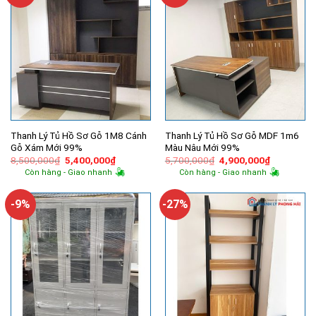
Thanh Lý Tủ Hồ Sơ Gỗ 1M8 Cánh
Thanh Lý Tủ Hồ Sơ Gỗ MDF 1m6
Gỗ Xám Mới 99%
Màu Nâu Mới 99%
Giá
Giá
Giá
Giá
8,500,000
₫
5,400,000
₫
5,700,000
₫
4,900,000
₫
gốc
hiện
gốc
hiện
Còn hàng - Giao nhanh
Còn hàng - Giao nhanh
là:
tại
là:
tại
8,500,000₫.
là:
5,700,000₫.
là:
5,400,000₫.
4,900,000
-9%
-27%