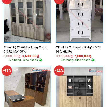
Thanh Lý Tủ Hồ Sơ Sang Trọng
Thanh Lý Tủ Locker 8 Ngăn Mới
Giá Rẻ Mới 99%
99% Giá Rẻ
Giá
Giá
Giá
Giá
5,000,000
₫
3,600,000
₫
3,100,000
₫
2,000,000
₫
gốc
hiện
gốc
hiện
Còn hàng - Giao nhanh
Còn hàng - Giao nhanh
là:
tại
là:
tại
5,000,000₫.
là:
3,100,000₫.
là:
3,600,000₫.
2,000,000
-41%
-22%