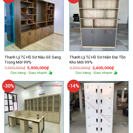
Thanh Lý Tủ Hồ Sơ Nâu Gỗ Sang
Thanh Lý Tủ Hồ Sơ Hiện Đại Tồn
Trọng Mới 99%
Kho Mới 99%
Giá
Giá
Giá
Giá
7,000,000
₫
5,800,000
₫
3,500,000
₫
2,400,000
₫
gốc
hiện
gốc
hiện
Còn hàng - Giao nhanh
Còn hàng - Giao nhanh
là:
tại
là:
tại
7,000,000₫.
là:
3,500,000₫.
là:
5,800,000₫.
2,400,000
-30%
-14%