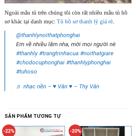
Ngoài mẫu tủ trên chúng tôi còn rất nhiều mẫu tủ hồ
sơ khác tại danh mục:
Tủ hồ sơ thanh lý giá rẻ
.
@thanhlynoithatphonghai
Em về nhiều lắm nha, mời mọi người nè
#thanhly
#trangtrinhacua
#noithatgiare
#chodocuphonghai
#thanhlyphonghai
#tuhoso
♬ nhạc nền – ♥ Vân ♥ – Thy Vân
SẢN PHẨM TƯƠNG TỰ
-22%
-20%