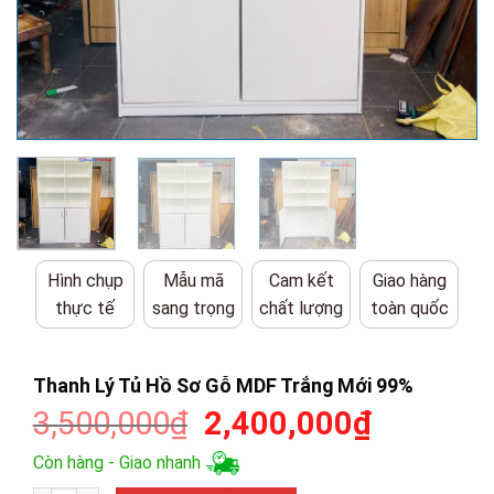
Hình chụp
Mẫu mã
Cam kết
Giao hàng
thực tế
sang trọng
chất lượng
toàn quốc
Thanh Lý Tủ Hồ Sơ Gỗ MDF Trắng Mới 99%
Giá
Giá
3,500,000
₫
2,400,000
₫
gốc
hiện
Còn hàng - Giao nhanh
là:
tại