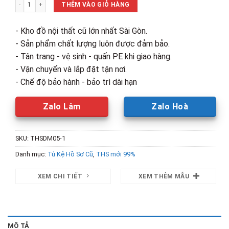
Thanh Lý Tủ Hồ Sơ Gỗ MDF Trắng Mới 99% số lượng
3,500,000₫.
là:
THÊM VÀO GIỎ HÀNG
2,400,00
- Kho đồ nội thất cũ lớn nhất Sài Gòn.
- Sản phẩm chất lượng luôn được đảm bảo.
- Tân trang - vệ sinh - quấn PE khi giao hàng.
- Vận chuyển và lắp đặt tận nơi.
- Chế độ bảo hành - bảo trì dài hạn
Zalo Lâm
Zalo Hoà
SKU:
THSDM05-1
Danh mục:
Tủ Kệ Hồ Sơ Cũ
,
THS mới 99%
XEM CHI TIẾT
XEM THÊM MẪU
MÔ TẢ