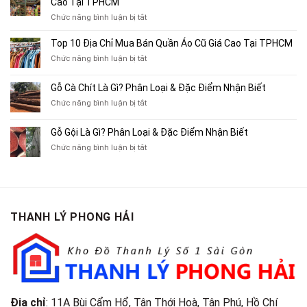
Cao Tại TPHCM
Chỉ
ở
Chức năng bình luận bị tắt
Chuyên
Top
Mua
10
Top 10 Địa Chỉ Mua Bán Quần Áo Cũ Giá Cao Tại TPHCM
Bán
Chỗ
Xe
ở
Chức năng bình luận bị tắt
Thu
Ba
Top
Mua
Gác
10
Gỗ Cà Chít Là Gì? Phân Loại & Đặc Điểm Nhận Biết
Sách
Cũ,
Địa
Cũ,
ở
Chức năng bình luận bị tắt
Xe
Chỉ
Truyện
Gỗ
Lôi
Mua
Tranh,
Cà
Cũ
Bán
Gỗ Gội Là Gì? Phân Loại & Đặc Điểm Nhận Biết
Tạp
Chít
Tại
Quần
Chí
ở
Chức năng bình luận bị tắt
Là
TP.HCM
Áo
Giá
Gỗ
Gì?
Cũ
Cao
Gội
Phân
Giá
Tại
Là
Loại
Cao
TPHCM
Gì?
&
Tại
Phân
Đặc
TPHCM
THANH LÝ PHONG HẢI
Loại
Điểm
&
Nhận
Đặc
Biết
Điểm
Nhận
Biết
Địa chỉ
: 11A Bùi Cẩm Hổ, Tân Thới Hoà, Tân Phú, Hồ Chí