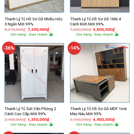
Thanh Lý Tủ Hồ Sơ Gỗ Nhiều Hộc
Thanh Lý Tủ Hồ Sơ Gỗ 1M6 4
3 Ngăn Mới 99%
Cánh Kính Mới 99%
Giá
Giá
Giá
Giá
8,370,000
₫
7,200,000
₫
7,500,000
₫
4,800,000
₫
gốc
hiện
gốc
hiện
Còn hàng - Giao nhanh
Còn hàng - Giao nhanh
là:
tại
là:
tại
8,370,000₫.
là:
7,500,000₫.
là:
7,200,000₫.
4,800,000
-36%
-14%
Thanh Lý Tủ Sắt Văn Phòng 2
Thanh Lý Tủ Hồ Sơ Gỗ MDF 1m6
Cánh Cao Cấp Mới 99%
Màu Nâu Mới 99%
Giá
Giá
Giá
Giá
2,100,000
₫
1,350,000
₫
5,700,000
₫
4,900,000
₫
gốc
hiện
gốc
hiện
Còn hàng - Giao nhanh
Còn hàng - Giao nhanh
là:
tại
là:
tại
2,100,000₫.
là:
5,700,000₫.
là: