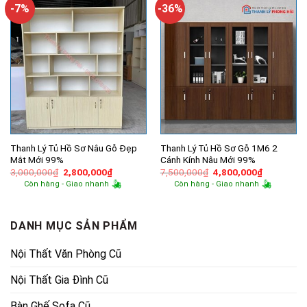
1,350,000₫.
4,900,000
-7%
-36%
Thanh Lý Tủ Hồ Sơ Nâu Gỗ Đẹp
Thanh Lý Tủ Hồ Sơ Gỗ 1M6 2
Mắt Mới 99%
Cánh Kính Nâu Mới 99%
Giá
Giá
Giá
Giá
3,000,000
₫
2,800,000
₫
7,500,000
₫
4,800,000
₫
gốc
hiện
gốc
hiện
Còn hàng - Giao nhanh
Còn hàng - Giao nhanh
là:
tại
là:
tại
3,000,000₫.
là:
7,500,000₫.
là:
2,800,000₫.
4,800,000
DANH MỤC SẢN PHẨM
Nội Thất Văn Phòng Cũ
Nội Thất Gia Đình Cũ
Bàn Ghế Sofa Cũ