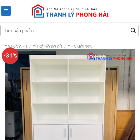
Skip
to
content
Tìm
kiếm:
TRANG CHỦ
/
TỦ KỆ HỒ SƠ CŨ
/
THS MỚI 99%
-31%