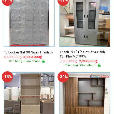
-11%
-31%
Thanh Lý Tủ Hồ Sơ Sắt 4 Cánh
Tủ Locker Sắt 30 Ngăn Thanh Lý
Tồn Kho Mới 99%
Giá
Giá
6,600,000
₫
5,850,000
₫
gốc
hiện
Giá
Giá
3,200,000
₫
2,200,000
₫
Còn hàng - Giao nhanh
là:
tại
gốc
hiện
Còn hàng - Giao nhanh
6,600,000₫.
là:
là:
tại
5,850,000₫.
3,200,000₫.
là:
2,200,000
-15%
-34%