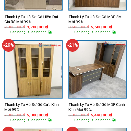
Thanh Lý Tủ Hồ Sơ Gỗ Hiện Đại
Thanh Lý Tủ Hồ Sơ Gỗ MDF 2M
Giá Rẻ Mới 99%
Mới 99%
Giá
Giá
Giá
Giá
2,000,000
₫
1,700,000
₫
8,500,000
₫
5,600,000
₫
gốc
hiện
gốc
hiện
Còn hàng - Giao nhanh
Còn hàng - Giao nhanh
là:
tại
là:
tại
2,000,000₫.
là:
8,500,000₫.
là:
1,700,000₫.
5,600,000
-29%
-21%
Thanh Lý Tủ Hồ Sơ Gỗ Cửa Kính
Thanh Lý Tủ Hồ Sơ Gỗ MDF Cánh
Mới 99%
Kính Mới 99%
Giá
Giá
Giá
Giá
7,000,000
₫
5,000,000
₫
6,850,000
₫
5,440,000
₫
gốc
hiện
gốc
hiện
Còn hàng - Giao nhanh
Còn hàng - Giao nhanh
là:
tại
là:
tại
7,000,000₫.
là:
6,850,000₫.
là:
5,000,000₫.
5,440,000