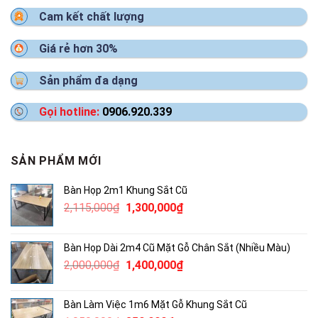
Cam kết chất lượng
Giá rẻ hơn 30%
Sản phẩm đa dạng
Gọi hotline:
0906.920.339
SẢN PHẨM MỚI
Bàn Họp 2m1 Khung Sắt Cũ
Giá
Giá
2,115,000
₫
1,300,000
₫
gốc
hiện
là:
tại
Bàn Họp Dài 2m4 Cũ Mặt Gỗ Chân Sắt (Nhiều Màu)
2,115,000₫.
là:
Giá
Giá
2,000,000
₫
1,400,000
₫
1,300,000₫.
gốc
hiện
là:
tại
Bàn Làm Việc 1m6 Mặt Gỗ Khung Sắt Cũ
2,000,000₫.
là: