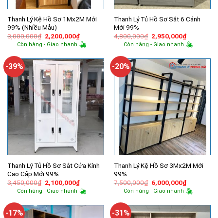
Thanh Lý Kệ Hồ Sơ 1Mx2M Mới
Thanh Lý Tủ Hồ Sơ Sắt 6 Cánh
99% (Nhiều Mẫu)
Mới 99%
Giá
Giá
Giá
Giá
3,000,000
₫
2,200,000
₫
4,800,000
₫
2,950,000
₫
gốc
hiện
gốc
hiện
Còn hàng - Giao nhanh
Còn hàng - Giao nhanh
là:
tại
là:
tại
3,000,000₫.
là:
4,800,000₫.
là:
2,200,000₫.
2,950,000
-39%
-20%
Thanh Lý Tủ Hồ Sơ Sắt Cửa Kính
Thanh Lý Kệ Hồ Sơ 3Mx2M Mới
Cao Cấp Mới 99%
99%
Giá
Giá
Giá
Giá
3,450,000
₫
2,100,000
₫
7,500,000
₫
6,000,000
₫
gốc
hiện
gốc
hiện
Còn hàng - Giao nhanh
Còn hàng - Giao nhanh
là:
tại
là:
tại
3,450,000₫.
là:
7,500,000₫.
là:
2,100,000₫.
6,000,000
-17%
-31%