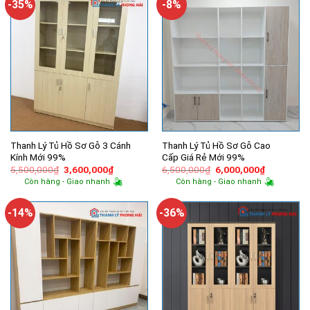
-35%
-8%
Thanh Lý Tủ Hồ Sơ Gỗ 3 Cánh
Thanh Lý Tủ Hồ Sơ Gỗ Cao
Kính Mới 99%
Cấp Giá Rẻ Mới 99%
Giá
Giá
Giá
Giá
5,500,000
₫
3,600,000
₫
6,500,000
₫
6,000,000
₫
gốc
hiện
gốc
hiện
Còn hàng - Giao nhanh
Còn hàng - Giao nhanh
là:
tại
là:
tại
5,500,000₫.
là:
6,500,000₫.
là:
3,600,000₫.
6,000,000
-14%
-36%