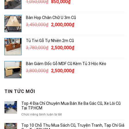
Giá
Giá
1,050,000
₫
850,000
₫
1,400,000₫.
gốc
hiện
là:
tại
Bàn Họp Chân Chữ U 3m Cũ
1,050,000₫.
là:
Giá
Giá
3,450,000
₫
2,000,000
₫
850,000₫.
gốc
hiện
là:
tại
Tủ Tivi Gỗ Tự Nhiên 2m Cũ
3,450,000₫.
là:
Giá
Giá
3,780,000
₫
2,500,000
₫
2,000,000₫.
gốc
hiện
là:
tại
Bàn Giám Đốc Gỗ MDF Cũ Kèm Tủ 3 Hộc Kéo
3,780,000₫.
là:
Giá
Giá
3,800,000
₫
2,500,000
₫
2,500,000₫.
gốc
hiện
là:
tại
3,800,000₫.
là:
TIN TỨC MỚI
2,500,000₫.
Top 4 Địa Chỉ Chuyên Mua Bán Xe Ba Gác Cũ, Xe Lôi Cũ
Tại TP.HCM
ở
Chức năng bình luận bị tắt
Top
4
Top 10 Chỗ Thu Mua Sách Cũ, Truyện Tranh, Tạp Chí Giá
Địa