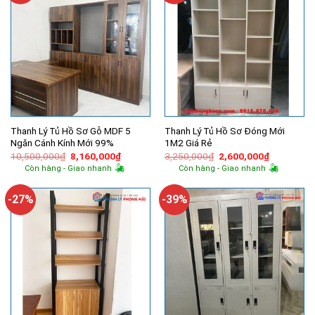
Thanh Lý Tủ Hồ Sơ Gỗ MDF 5
Thanh Lý Tủ Hồ Sơ Đóng Mới
Ngăn Cánh Kính Mới 99%
1M2 Giá Rẻ
Giá
Giá
Giá
Giá
10,500,000
₫
8,160,000
₫
3,250,000
₫
2,600,000
₫
gốc
hiện
gốc
hiện
Còn hàng - Giao nhanh
Còn hàng - Giao nhanh
là:
tại
là:
tại
10,500,000₫.
là:
3,250,000₫.
là:
8,160,000₫.
2,600,000
-27%
-39%