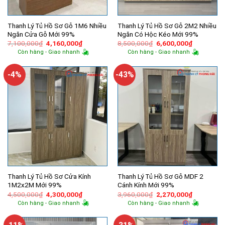
Thanh Lý Tủ Hồ Sơ Gỗ 1M6 Nhiều
Thanh Lý Tủ Hồ Sơ Gỗ 2M2 Nhiều
Ngăn Cửa Gỗ Mới 99%
Ngăn Có Hộc Kéo Mới 99%
Giá
Giá
Giá
Giá
7,100,000
₫
4,160,000
₫
8,500,000
₫
6,600,000
₫
gốc
hiện
gốc
hiện
Còn hàng - Giao nhanh
Còn hàng - Giao nhanh
là:
tại
là:
tại
7,100,000₫.
là:
8,500,000₫.
là:
4,160,000₫.
6,600,000
-4%
-43%
Thanh Lý Tủ Hồ Sơ Cửa Kính
Thanh Lý Tủ Hồ Sơ Gỗ MDF 2
1M2x2M Mới 99%
Cánh Kính Mới 99%
Giá
Giá
Giá
Giá
4,500,000
₫
4,300,000
₫
3,960,000
₫
2,270,000
₫
gốc
hiện
gốc
hiện
Còn hàng - Giao nhanh
Còn hàng - Giao nhanh
là:
tại
là:
tại
4,500,000₫.
là:
3,960,000₫.
là:
4,300,000₫.
2,270,000