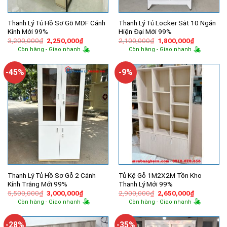
Thanh Lý Tủ Hồ Sơ Gỗ MDF Cánh
Thanh Lý Tủ Locker Sắt 10 Ngăn
Kính Mới 99%
Hiện Đại Mới 99%
Giá
Giá
Giá
Giá
3,200,000
₫
2,250,000
₫
2,100,000
₫
1,800,000
₫
gốc
hiện
gốc
hiện
Còn hàng - Giao nhanh
Còn hàng - Giao nhanh
là:
tại
là:
tại
3,200,000₫.
là:
2,100,000₫.
là:
2,250,000₫.
1,800,000
-45%
-9%
Thanh Lý Tủ Hồ Sơ Gỗ 2 Cánh
Tủ Kệ Gỗ 1M2X2M Tồn Kho
Kính Trắng Mới 99%
Thanh Lý Mới 99%
Giá
Giá
Giá
Giá
5,500,000
₫
3,000,000
₫
2,900,000
₫
2,650,000
₫
gốc
hiện
gốc
hiện
Còn hàng - Giao nhanh
Còn hàng - Giao nhanh
là:
tại
là:
tại
5,500,000₫.
là:
2,900,000₫.
là:
3,000,000₫.
2,650,000
-28%
-35%