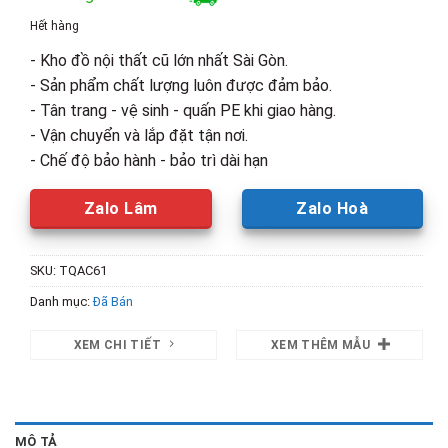
là:
tại
Hết hàng
4,500,000₫.
là:
- Kho đồ nội thất cũ lớn nhất Sài Gòn.
3,000,00
- Sản phẩm chất lượng luôn được đảm bảo.
- Tân trang - vệ sinh - quấn PE khi giao hàng.
- Vận chuyển và lắp đặt tận nơi.
- Chế độ bảo hành - bảo trì dài hạn
Zalo Lâm
Zalo Hoà
SKU:
TQAC61
Danh mục:
Đã Bán
XEM CHI TIẾT
XEM THÊM MẪU
MÔ TẢ