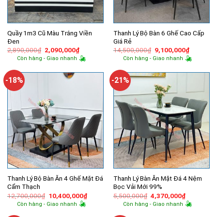
Quầy 1m3 Cũ Màu Trắng Viền
Thanh Lý Bộ Bàn 6 Ghế Cao Cấp
Đen
Giá Rẻ
Giá
Giá
Giá
Giá
2,890,000
₫
2,090,000
₫
14,500,000
₫
9,100,000
₫
gốc
hiện
gốc
hiện
Còn hàng - Giao nhanh
Còn hàng - Giao nhanh
là:
tại
là:
tại
2,890,000₫.
là:
14,500,000₫.
là:
2,090,000₫.
9,100,00
-18%
-21%
Thanh Lý Bộ Bàn Ăn 4 Ghế Mặt Đá
Thanh Lý Bàn Ăn Mặt Đá 4 Nệm
Cẩm Thạch
Bọc Vải Mới 99%
Giá
Giá
Giá
Giá
12,700,000
₫
10,400,000
₫
5,500,000
₫
4,370,000
₫
gốc
hiện
gốc
hiện
Còn hàng - Giao nhanh
Còn hàng - Giao nhanh
là:
tại
là:
tại
12,700,000₫.
là:
5,500,000₫.
là: