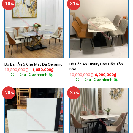
4,940,000
-18%
-31%
Bộ Bàn Ăn Luxury Cao Cấp Tồn
Bộ Bàn Ăn 5 Ghế Mặt Đá Ceramic
Kho
Giá
Giá
13,500,000
₫
11,050,000
₫
gốc
hiện
Giá
Giá
10,000,000
₫
6,900,000
₫
Còn hàng - Giao nhanh
là:
tại
gốc
hiện
Còn hàng - Giao nhanh
13,500,000₫.
là:
là:
tại
11,050,000₫.
10,000,000₫.
là:
6,900,00
-28%
-37%