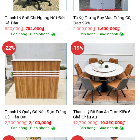
Thanh Lý Ghế Chỉ Ngang Nét Đứt
Tủ Kệ Trưng Bày Màu Trắng Cũ,
Kê Đầu
Đẹp 99%
Giá
Giá
Giá
Giá
850,000
₫
754,000
₫
2,000,000
₫
1,600,000
₫
gốc
hiện
gốc
hiện
Còn hàng - Giao nhanh
Còn hàng - Giao nhanh
là:
tại
là:
tại
850,000₫.
là:
2,000,000₫.
là:
754,000₫.
1,600,000
-22%
-19%
Thanh Lý Quầy Gỗ Nâu Sọc Trắng
Thanh Lý Bộ Bàn Ăn Tròn Kiểu 6
Cũ Hiện Đại
Ghế Châu Âu
Giá
Giá
Giá
Giá
2,700,000
₫
2,100,000
₫
12,700,000
₫
10,350,000
₫
gốc
hiện
gốc
hiện
Còn hàng - Giao nhanh
Còn hàng - Giao nhanh
là:
tại
là:
tại
2,700,000₫.
là:
12,700,000₫.
là:
2,100,000₫.
10,350,