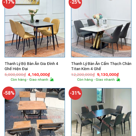
-17%
-25%
Thanh Lý Bộ Bàn Ăn Gia Đình 4
Thanh Lý Bàn Ăn Cẩm Thạch Chân
Ghế Hiện Đại
Titan Kèm 4 Ghế
Giá
Giá
Giá
Giá
5,000,000
₫
4,160,000
₫
12,200,000
₫
9,130,000
₫
gốc
hiện
gốc
hiện
Còn hàng - Giao nhanh
Còn hàng - Giao nhanh
là:
tại
là:
tại
5,000,000₫.
là:
12,200,000₫.
là:
4,160,000₫.
9,130,00
-58%
-31%