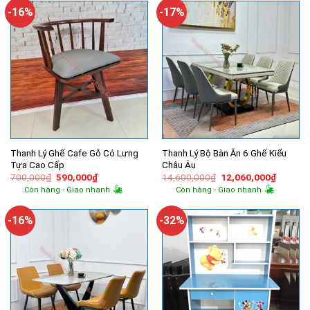
10,400,000₫.
4,370,000
-16%
-17%
Thanh Lý Ghế Cafe Gỗ Có Lưng
Thanh Lý Bộ Bàn Ăn 6 Ghế Kiểu
Tựa Cao Cấp
Châu Âu
Giá
Giá
Giá
Giá
700,000
₫
590,000
₫
14,600,000
₫
12,060,000
₫
gốc
hiện
gốc
hiện
Còn hàng - Giao nhanh
Còn hàng - Giao nhanh
là:
tại
là:
tại
700,000₫.
là:
14,600,000₫.
là:
590,000₫.
12,060,
-16%
-32%