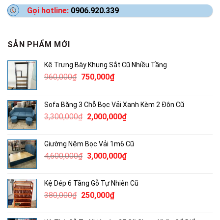
Gọi hotline:
0906.920.339
SẢN PHẨM MỚI
Kệ Trưng Bày Khung Sắt Cũ Nhiều Tầng
Giá
Giá
960,000
₫
750,000
₫
gốc
hiện
là:
tại
Sofa Băng 3 Chỗ Bọc Vải Xanh Kèm 2 Đôn Cũ
960,000₫.
là:
Giá
Giá
3,300,000
₫
2,000,000
₫
750,000₫.
gốc
hiện
là:
tại
Giường Nệm Bọc Vải 1m6 Cũ
3,300,000₫.
là:
Giá
Giá
4,600,000
₫
3,000,000
₫
2,000,000₫.
gốc
hiện
là:
tại
Kệ Dép 6 Tầng Gỗ Tự Nhiên Cũ
4,600,000₫.
là:
Giá
Giá
380,000
₫
250,000
₫
3,000,000₫.
gốc
hiện
là:
tại