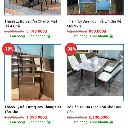
Thanh Lý Bộ Bàn Ăn Chân X Mặt
Thanh Lý Bàn Học Trẻ Em Giá Rẻ
Đá 4 Ghế
Mới 99%
Giá
Giá
Giá
Giá
6,500,000
₫
5,490,000
₫
1,250,000
₫
850,000
₫
gốc
hiện
gốc
hiện
Còn hàng - Giao nhanh
Còn hàng - Giao nhanh
là:
tại
là:
tại
6,500,000₫.
là:
1,250,000₫.
là:
5,490,000₫.
850,000₫.
-16%
-34%
Thanh Lý Kệ Trưng Bày Khung Sắt
Bộ Bàn Ăn Gia Đình Tồn Kho Cao
Tồn Kho
Cấp
Giá
Giá
Giá
Giá
1,600,000
₫
1,350,000
₫
9,300,000
₫
6,100,000
₫
gốc
hiện
gốc
hiện
Còn hàng - Giao nhanh
Còn hàng - Giao nhanh
là:
tại
là:
tại
1,600,000₫.
là:
9,300,000₫.
là: