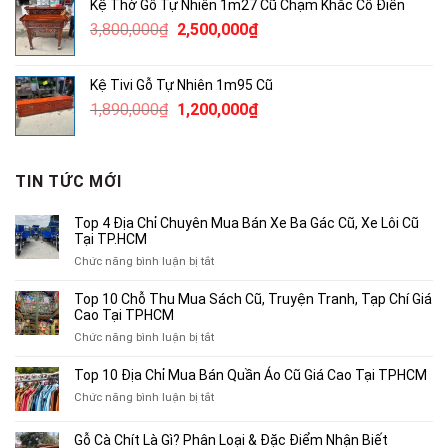
Kệ Thờ Gỗ Tự Nhiên 1m27 Cũ Chạm Khắc Cổ Điển
380,000₫.
là:
Giá
Giá
3,800,000
₫
2,500,000
₫
250,000₫.
gốc
hiện
là:
tại
Kệ Tivi Gỗ Tự Nhiên 1m95 Cũ
3,800,000₫.
là:
Giá
Giá
1,890,000
₫
1,200,000
₫
2,500,000₫.
gốc
hiện
là:
tại
1,890,000₫.
là:
TIN TỨC MỚI
1,200,000₫.
Top 4 Địa Chỉ Chuyên Mua Bán Xe Ba Gác Cũ, Xe Lôi Cũ
Tại TP.HCM
ở
Chức năng bình luận bị tắt
Top
4
Top 10 Chỗ Thu Mua Sách Cũ, Truyện Tranh, Tạp Chí Giá
Địa
Cao Tại TPHCM
Chỉ
ở
Chức năng bình luận bị tắt
Chuyên
Top
Mua
10
Top 10 Địa Chỉ Mua Bán Quần Áo Cũ Giá Cao Tại TPHCM
Bán
Chỗ
Xe
ở
Chức năng bình luận bị tắt
Thu
Ba
Top
Mua
Gác
10
Gỗ Cà Chít Là Gì? Phân Loại & Đặc Điểm Nhận Biết
Sách
Cũ,
Địa