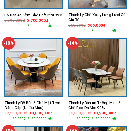
Thanh Lý Ghế Xoay Lưng Lưới Cũ
Bộ Bàn Ăn Kèm Ghế Loft Mới 99%
Giá Rẻ
Giá
Giá
9,500,000
₫
5,700,000
₫
gốc
hiện
Giá
Giá
550,000
₫
300,000
₫
Còn hàng - Giao nhanh
là:
tại
gốc
hiện
Còn hàng - Giao nhanh
9,500,000₫.
là:
là:
tại
5,700,000₫.
550,000₫.
là:
300,000₫.
-18%
-14%
Thanh Lý Bộ Bàn 6 Ghế Mặt Tròn
Thanh Lý Bàn Ăn Thông Minh 6
Đẳng Cấp (Nhiều Màu)
Ghế Bọc Da Mới 99%
Giá
Giá
Giá
Giá
12,200,000
₫
10,000,000
₫
15,500,000
₫
13,290,000
₫
gốc
hiện
gốc
hiện
Còn hàng - Giao nhanh
Còn hàng - Giao nhanh
là:
tại
là:
tại
12,200,000₫.
là:
15,500,000₫.
là:
10,000,000₫.
13,290,