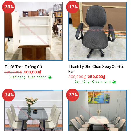
1,350,000₫.
6,100,000
-33%
-17%
Thanh Lý Ghế Chân Xoay Cũ Giá
Tủ Kệ Treo Tường Cũ
Rẻ
Giá
Giá
600,000
₫
400,000
₫
gốc
hiện
Giá
Giá
300,000
₫
250,000
₫
Còn hàng - Giao nhanh
là:
tại
gốc
hiện
Còn hàng - Giao nhanh
600,000₫.
là:
là:
tại
400,000₫.
300,000₫.
là:
250,000₫.
-24%
-37%