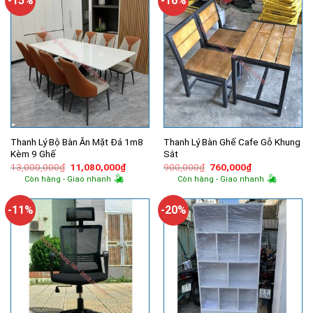
-15%
-16%
Thanh Lý Bộ Bàn Ăn Mặt Đá 1m8
Thanh Lý Bàn Ghế Cafe Gỗ Khung
Kèm 9 Ghế
Sắt
Giá
Giá
Giá
Giá
13,000,000
₫
11,080,000
₫
900,000
₫
760,000
₫
gốc
hiện
gốc
hiện
Còn hàng - Giao nhanh
Còn hàng - Giao nhanh
là:
tại
là:
tại
13,000,000₫.
là:
900,000₫.
là:
11,080,000₫.
760,000₫.
-11%
-20%