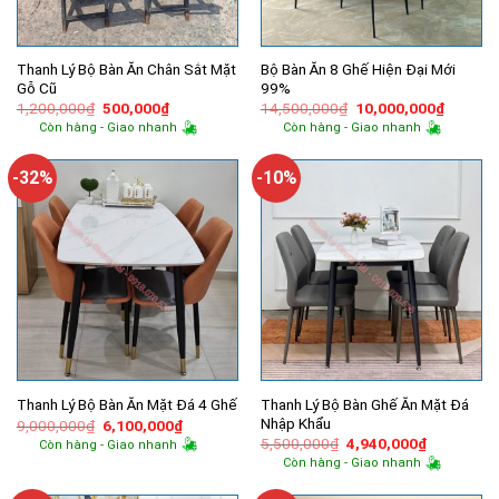
Thanh Lý Bộ Bàn Ăn Chân Sắt Mặt
Bộ Bàn Ăn 8 Ghế Hiện Đại Mới
Gỗ Cũ
99%
Giá
Giá
Giá
Giá
1,200,000
₫
500,000
₫
14,500,000
₫
10,000,000
₫
gốc
hiện
gốc
hiện
Còn hàng - Giao nhanh
Còn hàng - Giao nhanh
là:
tại
là:
tại
1,200,000₫.
là:
14,500,000₫.
là:
500,000₫.
10,000,
-32%
-10%
Thanh Lý Bộ Bàn Ghế Ăn Mặt Đá
Thanh Lý Bộ Bàn Ăn Mặt Đá 4 Ghế
Nhập Khẩu
Giá
Giá
9,000,000
₫
6,100,000
₫
gốc
hiện
Giá
Giá
5,500,000
₫
4,940,000
₫
Còn hàng - Giao nhanh
là:
tại
gốc
hiện
Còn hàng - Giao nhanh
9,000,000₫.
là:
là:
tại
6,100,000₫.
5,500,000₫.
là: