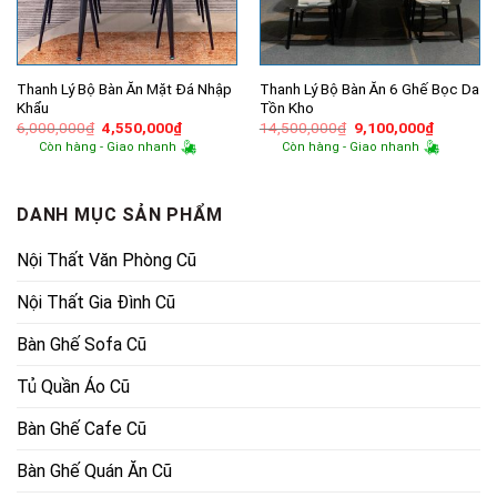
Thanh Lý Bộ Bàn Ăn Mặt Đá Nhập
Thanh Lý Bộ Bàn Ăn 6 Ghế Bọc Da
Khẩu
Tồn Kho
Giá
Giá
Giá
Giá
6,000,000
₫
4,550,000
₫
14,500,000
₫
9,100,000
₫
gốc
hiện
gốc
hiện
Còn hàng - Giao nhanh
Còn hàng - Giao nhanh
là:
tại
là:
tại
6,000,000₫.
là:
14,500,000₫.
là:
4,550,000₫.
9,100,00
DANH MỤC SẢN PHẨM
Nội Thất Văn Phòng Cũ
Nội Thất Gia Đình Cũ
Bàn Ghế Sofa Cũ
Tủ Quần Áo Cũ
Bàn Ghế Cafe Cũ
Bàn Ghế Quán Ăn Cũ