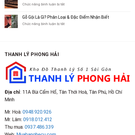
Cũ,
ở
Chức năng bình luận bị tắt
Xe
Chỉ
Truyện
Gỗ
Lôi
Mua
Tranh,
Cà
Cũ
Bán
Gỗ Gội Là Gì? Phân Loại & Đặc Điểm Nhận Biết
Tạp
Chít
Tại
Quần
Chí
ở
Chức năng bình luận bị tắt
Là
TP.HCM
Áo
Giá
Gỗ
Gì?
Cũ
Cao
Gội
Phân
Giá
Tại
Là
Loại
Cao
TPHCM
Gì?
&
Tại
Phân
Đặc
TPHCM
THANH LÝ PHONG HẢI
Loại
Điểm
&
Nhận
Đặc
Biết
Điểm
Nhận
Biết
Địa chỉ
: 11A Bùi Cẩm Hổ, Tân Thới Hoà, Tân Phú, Hồ Chí
Minh
Mr. Hoà:
0948.920.926
Mr. Lâm:
0918.012.412
Thu mua:
0937.486.339
Web:
Muabanghecu.com