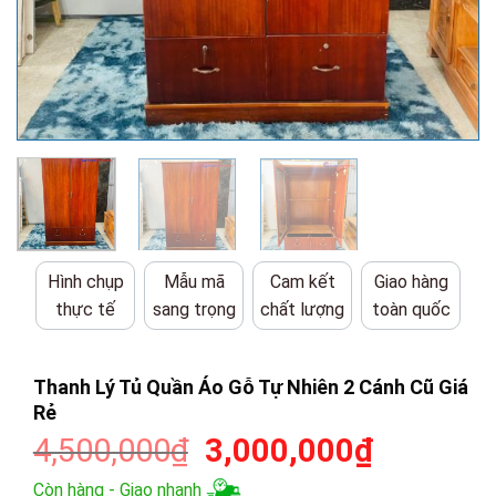
Hình chụp
Mẫu mã
Cam kết
Giao hàng
thực tế
sang trọng
chất lượng
toàn quốc
Thanh Lý Tủ Quần Áo Gỗ Tự Nhiên 2 Cánh Cũ Giá
Rẻ
Giá
Giá
4,500,000
₫
3,000,000
₫
gốc
hiện
Còn hàng - Giao nhanh