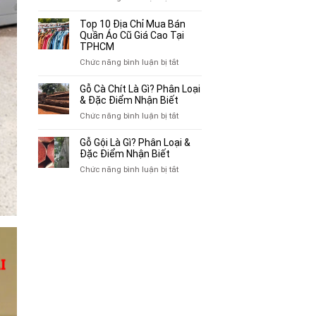
Mua
Top
Bán
10
Top 10 Địa Chỉ Mua Bán
Xe
Chỗ
Quần Áo Cũ Giá Cao Tại
Ba
Thu
TPHCM
Gác
Mua
ở
Chức năng bình luận bị tắt
Cũ,
Sách
Top
Xe
Cũ,
10
Gỗ Cà Chít Là Gì? Phân Loại
Lôi
Truyện
Địa
& Đặc Điểm Nhận Biết
Cũ
Tranh,
Chỉ
Tại
ở
Chức năng bình luận bị tắt
Tạp
Mua
TP.HCM
Gỗ
Chí
Bán
Cà
Giá
Gỗ Gội Là Gì? Phân Loại &
Quần
Chít
Đặc Điểm Nhận Biết
Cao
Áo
Là
Tại
ở
Chức năng bình luận bị tắt
Cũ
Gì?
TPHCM
Gỗ
Giá
Phân
Gội
Cao
Loại
Là
Tại
&
Gì?
TPHCM
Đặc
Phân
Điểm
Loại
Nhận
&
Biết
Đặc
Điểm
Nhận
Biết