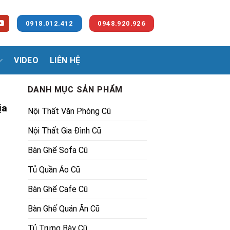
0918.012.412
0948.920.926
VIDEO
LIÊN HỆ
DANH MỤC SẢN PHẨM
ịa
Nội Thất Văn Phòng Cũ
Nội Thất Gia Đình Cũ
Bàn Ghế Sofa Cũ
Tủ Quần Áo Cũ
00₫.
Bàn Ghế Cafe Cũ
Bàn Ghế Quán Ăn Cũ
Tủ Trưng Bày Cũ