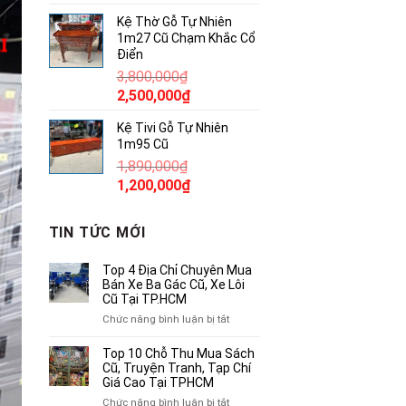
gốc
hiện
Kệ Thờ Gỗ Tự Nhiên
là:
tại
1m27 Cũ Chạm Khắc Cổ
380,000₫.
là:
Điển
250,000₫.
3,800,000
₫
Giá
Giá
2,500,000
₫
gốc
hiện
Kệ Tivi Gỗ Tự Nhiên
là:
tại
1m95 Cũ
3,800,000₫.
là:
1,890,000
₫
2,500,000₫.
Giá
Giá
1,200,000
₫
gốc
hiện
là:
tại
TIN TỨC MỚI
1,890,000₫.
là:
1,200,000₫.
Top 4 Địa Chỉ Chuyên Mua
Bán Xe Ba Gác Cũ, Xe Lôi
Cũ Tại TP.HCM
ở
Chức năng bình luận bị tắt
Top
4
Top 10 Chỗ Thu Mua Sách
Địa
Cũ, Truyện Tranh, Tạp Chí
Chỉ
Giá Cao Tại TPHCM
Chuyên
ở
Chức năng bình luận bị tắt