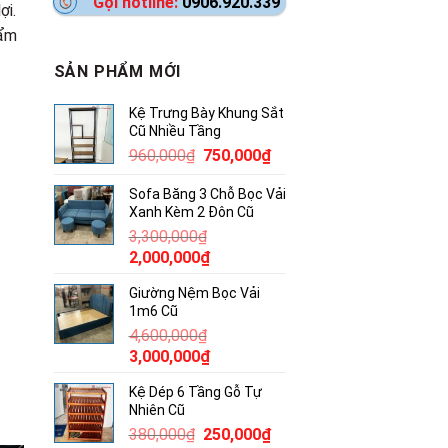
Gọi hotline:
0906.920.339
ợi.
hẩm
SẢN PHẨM MỚI
Kệ Trưng Bày Khung Sắt
Cũ Nhiều Tầng
Giá
Giá
960,000
₫
750,000
₫
gốc
hiện
Sofa Băng 3 Chỗ Bọc Vải
là:
tại
Xanh Kèm 2 Đôn Cũ
960,000₫.
là:
3,300,000
₫
750,000₫.
Giá
Giá
2,000,000
₫
gốc
hiện
Giường Nệm Bọc Vải
là:
tại
1m6 Cũ
3,300,000₫.
là:
4,600,000
₫
2,000,000₫.
Giá
Giá
3,000,000
₫
gốc
hiện
Kệ Dép 6 Tầng Gỗ Tự
là:
tại
Nhiên Cũ
4,600,000₫.
là:
Giá
Giá
380,000
₫
250,000
₫
3,000,000₫.