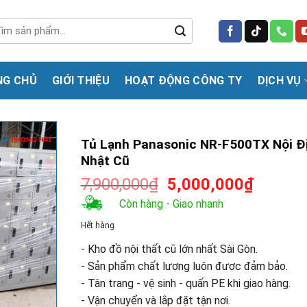
m
m:
NG CHỦ
GIỚI THIỆU
HOẠT ĐỘNG CÔNG TY
DỊCH VỤ
Tủ Lạnh Panasonic NR-F500TX Nội Đ
Nhật Cũ
Giá
Giá
7,900,000
₫
5,000,000
₫
gốc
hiện
Còn hàng - Giao nhanh
là:
tại
Hết hàng
7,900,000₫.
là:
5,000,0
- Kho đồ nội thất cũ lớn nhất Sài Gòn.
- Sản phẩm chất lượng luôn được đảm bảo.
- Tân trang - vệ sinh - quấn PE khi giao hàng.
- Vận chuyển và lắp đặt tận nơi.