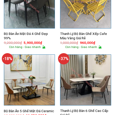
Bộ Bàn Ăn Mặt Đá 4 Ghế Đẹp
Thanh Lý Bộ Bàn Ghế Xếp Cafe
99%
Màu Vàng Giá Rẻ
Giá
Giá
Giá
Giá
9,200,000
₫
5,900,000
₫
1,000,000
₫
960,000
₫
gốc
hiện
gốc
hiện
Còn hàng - Giao nhanh
Còn hàng - Giao nhanh
là:
tại
là:
tại
9,200,000₫.
là:
1,000,000₫.
là:
5,900,000₫.
960,000₫.
-18%
-37%
Thanh Lý Bộ Bàn 6 Ghế Cao Cấp
Bộ Bàn Ăn 5 Ghế Mặt Đá Ceramic