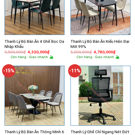
Thanh Lý Bộ Bàn Ăn 4 Ghế Bọc Da
Thanh Lý Bộ Bàn Ăn Kiểu Hiện Đại
Nhập Khẩu
Mới 99%
Giá
Giá
Giá
Giá
5,500,000
₫
4,320,000
₫
5,500,000
₫
4,780,000
₫
gốc
hiện
gốc
hiện
Còn hàng - Giao nhanh
Còn hàng - Giao nhanh
là:
tại
là:
tại
5,500,000₫.
là:
5,500,000₫.
là:
4,320,000₫.
4,780,000
-15%
-11%
Thanh Lý Bộ Bàn Ăn Thông Minh 6
Thanh Lý Ghế Chỉ Ngang Nét Đứt