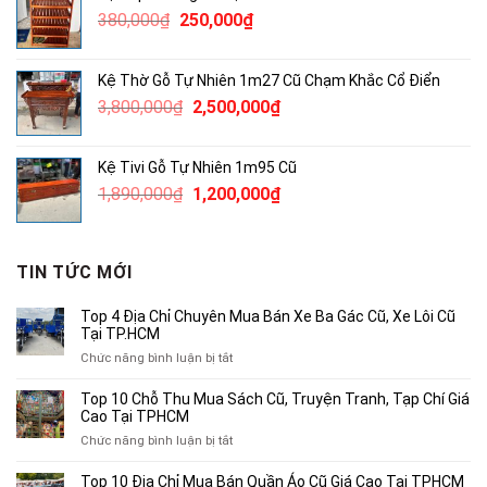
4,600,000₫.
là:
Giá
Giá
380,000
₫
250,000
₫
3,000,000₫.
gốc
hiện
là:
tại
Kệ Thờ Gỗ Tự Nhiên 1m27 Cũ Chạm Khắc Cổ Điển
380,000₫.
là:
Giá
Giá
3,800,000
₫
2,500,000
₫
250,000₫.
gốc
hiện
là:
tại
Kệ Tivi Gỗ Tự Nhiên 1m95 Cũ
3,800,000₫.
là:
Giá
Giá
1,890,000
₫
1,200,000
₫
2,500,000₫.
gốc
hiện
là:
tại
1,890,000₫.
là:
TIN TỨC MỚI
1,200,000₫.
Top 4 Địa Chỉ Chuyên Mua Bán Xe Ba Gác Cũ, Xe Lôi Cũ
Tại TP.HCM
ở
Chức năng bình luận bị tắt
Top
4
Top 10 Chỗ Thu Mua Sách Cũ, Truyện Tranh, Tạp Chí Giá
Địa
Cao Tại TPHCM
Chỉ
ở
Chức năng bình luận bị tắt
Chuyên
Top
Mua
10
Top 10 Địa Chỉ Mua Bán Quần Áo Cũ Giá Cao Tại TPHCM
Bán