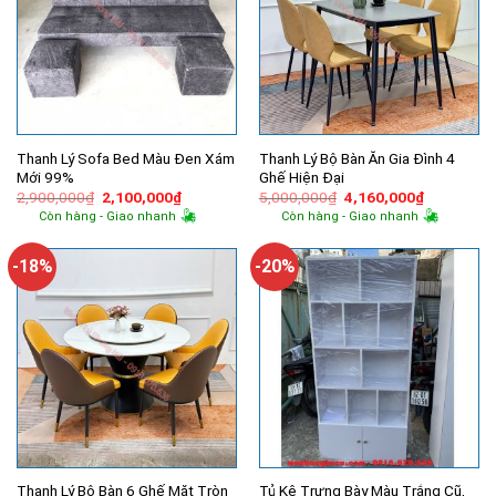
Thanh Lý Sofa Bed Màu Đen Xám
Thanh Lý Bộ Bàn Ăn Gia Đình 4
Mới 99%
Ghế Hiện Đại
Giá
Giá
Giá
Giá
2,900,000
₫
2,100,000
₫
5,000,000
₫
4,160,000
₫
gốc
hiện
gốc
hiện
Còn hàng - Giao nhanh
Còn hàng - Giao nhanh
là:
tại
là:
tại
2,900,000₫.
là:
5,000,000₫.
là:
2,100,000₫.
4,160,000
-18%
-20%
Thanh Lý Bộ Bàn 6 Ghế Mặt Tròn
Tủ Kệ Trưng Bày Màu Trắng Cũ,