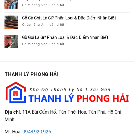
Chỗ
Xe
ở
Chức năng bình luận bị tắt
Thu
Ba
Top
Mua
Gác
10
Gỗ Cà Chít Là Gì? Phân Loại & Đặc Điểm Nhận Biết
Sách
Cũ,
Địa
Cũ,
ở
Chức năng bình luận bị tắt
Xe
Chỉ
Truyện
Gỗ
Lôi
Mua
Tranh,
Cà
Cũ
Bán
Gỗ Gội Là Gì? Phân Loại & Đặc Điểm Nhận Biết
Tạp
Chít
Tại
Quần
Chí
ở
Chức năng bình luận bị tắt
Là
TP.HCM
Áo
Giá
Gỗ
Gì?
Cũ
Cao
Gội
Phân
Giá
Tại
Là
Loại
Cao
TPHCM
Gì?
&
Tại
Phân
Đặc
TPHCM
THANH LÝ PHONG HẢI
Loại
Điểm
&
Nhận
Đặc
Biết
Điểm
Nhận
Biết
Địa chỉ
: 11A Bùi Cẩm Hổ, Tân Thới Hoà, Tân Phú, Hồ Chí
Minh
Mr. Hoà:
0948.920.926