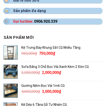
Giá rẻ hơn 30%
Sản phẩm đa dạng
Gọi hotline:
0906.920.339
SẢN PHẨM MỚI
Kệ Trưng Bày Khung Sắt Cũ Nhiều Tầng
Giá
Giá
960,000
₫
750,000
₫
gốc
hiện
là:
tại
Sofa Băng 3 Chỗ Bọc Vải Xanh Kèm 2 Đôn Cũ
960,000₫.
là:
Giá
Giá
3,300,000
₫
2,000,000
₫
750,000₫.
gốc
hiện
là:
tại
Giường Nệm Bọc Vải 1m6 Cũ
3,300,000₫.
là:
Giá
Giá
4,600,000
₫
3,000,000
₫
2,000,000₫.
gốc
hiện
là:
tại
Kệ Dép 6 Tầng Gỗ Tự Nhiên Cũ