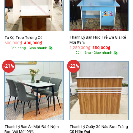
Thanh Lý Bàn Học Trẻ Em Giá Rẻ
Tủ Kệ Treo Tường Cũ
Mới 99%
Giá
Giá
600,000
₫
400,000
₫
gốc
hiện
Giá
Giá
1,250,000
₫
850,000
₫
Còn hàng - Giao nhanh
là:
tại
gốc
hiện
Còn hàng - Giao nhanh
600,000₫.
là:
là:
tại
400,000₫.
1,250,000₫.
là:
850,000₫.
-21%
-22%
Thanh Lý Bàn Ăn Mặt Đá 4 Nệm
Thanh Lý Quầy Gỗ Nâu Sọc Trắng
Bọc Vải Mới 99%
Cũ Hiện Đại