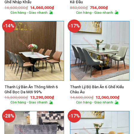
Ghế Nhập Khẩu
Kê Đầu
Giá
Giá
Giá
Giá
16,600,000
₫
14,060,000
₫
850,000
₫
754,000
₫
gốc
hiện
gốc
hiện
Còn hàng - Giao nhanh
Còn hàng - Giao nhanh
là:
tại
là:
tại
16,600,000₫.
là:
850,000₫.
là:
14,060,000₫.
754,000₫.
-14%
-17%
Thanh Lý Bàn Ăn Thông Minh 6
Thanh Lý Bộ Bàn Ăn 6 Ghế Kiểu
Ghế Bọc Da Mới 99%
Châu Âu
Giá
Giá
Giá
Giá
15,500,000
₫
13,290,000
₫
14,600,000
₫
12,060,000
₫
gốc
hiện
gốc
hiện
Còn hàng - Giao nhanh
Còn hàng - Giao nhanh
là:
tại
là:
tại
15,500,000₫.
là:
14,600,000₫.
là:
13,290,000₫.
12,060,
-28%
-17%