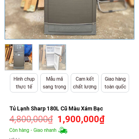
Hình chụp
Mẫu mã
Cam kết
Giao hàng
thực tế
sang trọng
chất lượng
toàn quốc
Tủ Lạnh Sharp 180L Cũ Màu Xám Bạc
Giá
Giá
4,800,000
₫
1,900,000
₫
gốc
hiện
Còn hàng - Giao nhanh
là:
tại