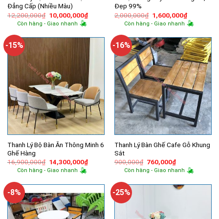
Đẳng Cấp (Nhiều Màu)
Đẹp 99%
Giá
Giá
Giá
Giá
12,200,000
₫
10,000,000
₫
2,000,000
₫
1,600,000
₫
gốc
hiện
gốc
hiện
Còn hàng - Giao nhanh
Còn hàng - Giao nhanh
là:
tại
là:
tại
12,200,000₫.
là:
2,000,000₫.
là:
10,000,000₫.
1,600,000
-15%
-16%
Thanh Lý Bộ Bàn Ăn Thông Minh 6
Thanh Lý Bàn Ghế Cafe Gỗ Khung
Ghế Hàng
Sắt
Giá
Giá
Giá
Giá
16,900,000
₫
14,300,000
₫
900,000
₫
760,000
₫
gốc
hiện
gốc
hiện
Còn hàng - Giao nhanh
Còn hàng - Giao nhanh
là:
tại
là:
tại
16,900,000₫.
là:
900,000₫.
là:
14,300,000₫.
760,000₫.
-8%
-25%