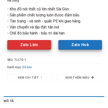
Hết hàng
4,800,000₫.
là:
- Kho đồ nội thất cũ lớn nhất Sài Gòn.
1,900,00
- Sản phẩm chất lượng luôn được đảm bảo.
- Tân trang - vệ sinh - quấn PE khi giao hàng.
- Vận chuyển và lắp đặt tận nơi.
- Chế độ bảo hành - bảo trì dài hạn
Zalo Lâm
Zalo Hoà
SKU:
TLC12-1
Danh mục:
Đã Bán
XEM CHI TIẾT
XEM THÊM MẪU
MÔ TẢ