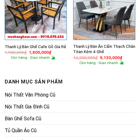
Thanh Lý Bàn Ăn Cẩm Thạch Chân
Thanh Lý Bàn Ghế Cafe Gỗ Gía Rẻ
Titan Kèm 4 Ghế
Giá
Giá
1,950,000
₫
1,800,000
₫
gốc
hiện
Giá
Giá
12,200,000
₫
9,130,000
₫
Còn hàng - Giao nhanh
là:
tại
gốc
hiện
Còn hàng - Giao nhanh
1,950,000₫.
là:
là:
tại
1,800,000₫.
12,200,000₫.
là:
9,130,00
DANH MỤC SẢN PHẨM
Nội Thất Văn Phòng Cũ
Nội Thất Gia Đình Cũ
Bàn Ghế Sofa Cũ
Tủ Quần Áo Cũ