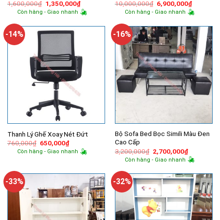
Giá
Giá
Giá
Giá
1,600,000
₫
1,350,000
₫
10,000,000
₫
6,900,000
₫
gốc
hiện
gốc
hiện
Còn hàng - Giao nhanh
Còn hàng - Giao nhanh
là:
tại
là:
tại
1,600,000₫.
là:
10,000,000₫.
là:
1,350,000₫.
6,900,00
-14%
-16%
Bộ Sofa Bed Bọc Simili Màu Đen
Thanh Lý Ghế Xoay Nét Đứt
Cao Cấp
Giá
Giá
760,000
₫
650,000
₫
gốc
hiện
Giá
Giá
3,200,000
₫
2,700,000
₫
Còn hàng - Giao nhanh
là:
tại
gốc
hiện
Còn hàng - Giao nhanh
760,000₫.
là:
là:
tại
650,000₫.
3,200,000₫.
là:
2,700,000
-33%
-32%