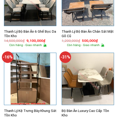
Thanh Lý Bộ Bàn Ăn 6 Ghế Bọc Da
Thanh Lý Bộ Bàn Ăn Chân Sắt Mặt
Tồn Kho
Gỗ Cũ
Giá
Giá
Giá
Giá
14,500,000
₫
9,100,000
₫
1,200,000
₫
500,000
₫
gốc
hiện
gốc
hiện
Còn hàng - Giao nhanh
Còn hàng - Giao nhanh
là:
tại
là:
tại
14,500,000₫.
là:
1,200,000₫.
là:
9,100,000₫.
500,000₫.
-16%
-31%
Thanh Lý Kệ Trưng Bày Khung Sắt
Bộ Bàn Ăn Luxury Cao Cấp Tồn
Tồn Kho
Kho