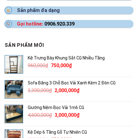
Sản phẩm đa dạng
Gọi hotline:
0906.920.339
SẢN PHẨM MỚI
Kệ Trưng Bày Khung Sắt Cũ Nhiều Tầng
Giá
Giá
960,000
₫
750,000
₫
gốc
hiện
là:
tại
Sofa Băng 3 Chỗ Bọc Vải Xanh Kèm 2 Đôn Cũ
960,000₫.
là:
Giá
Giá
3,300,000
₫
2,000,000
₫
750,000₫.
gốc
hiện
là:
tại
Giường Nệm Bọc Vải 1m6 Cũ
3,300,000₫.
là:
Giá
Giá
4,600,000
₫
3,000,000
₫
2,000,000₫.
gốc
hiện
là:
tại
Kệ Dép 6 Tầng Gỗ Tự Nhiên Cũ
4,600,000₫.
là: