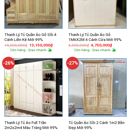
Thanh Lý Tủ Quần Áo Gỗ Sồi 4
Thanh Lý Tủ Quần Áo Gỗ
Cánh Liền Kệ Mới 99%
1M6X2M 4 Cánh Cửa Mới 99%
Giá
Giá
Giá
Giá
15,000,000
₫
13,150,000
₫
6,500,000
₫
4,750,000
₫
gốc
hiện
gốc
hiện
Còn hàng - Giao nhanh
Còn hàng - Giao nhanh
là:
tại
là:
tại
15,000,000₫.
là:
6,500,000₫.
là:
13,150,000₫.
4,750,000
-26%
-27%
Thanh Lý Tủ Áo Full Trần
Tủ Quần Áo Sồi 2 Cánh 1m2 Bền
2m2x2m4 Màu Trắng Mới 99%
Đẹp Mới 99%