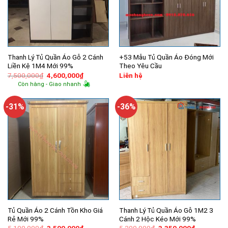
Thanh Lý Tủ Quần Áo Gỗ 2 Cánh
+53 Mẫu Tủ Quần Áo Đóng Mới
Liền Kệ 1M4 Mới 99%
Theo Yêu Cầu
Giá
Giá
7,500,000
₫
4,600,000
₫
Liên hệ
gốc
hiện
Còn hàng - Giao nhanh
là:
tại
7,500,000₫.
là:
4,600,000₫.
-31%
-36%
Tủ Quần Áo 2 Cánh Tồn Kho Giá
Thanh Lý Tủ Quần Áo Gỗ 1M2 3
Rẻ Mới 99%
Cánh 2 Hộc Kéo Mới 99%
Giá
Giá
Giá
Giá