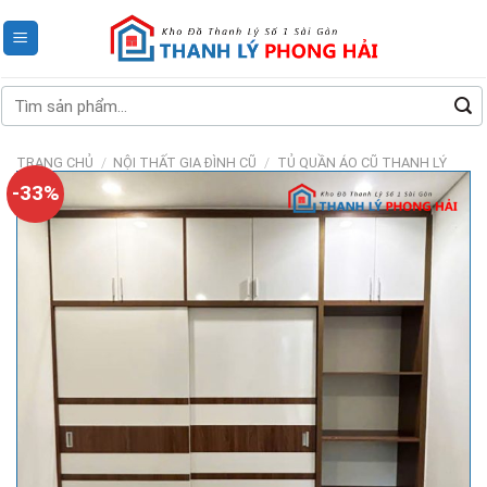
Skip
to
content
Tìm
kiếm:
TRANG CHỦ
/
NỘI THẤT GIA ĐÌNH CŨ
/
TỦ QUẦN ÁO CŨ THANH LÝ
-33%