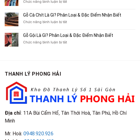
Xe
ở
Chức năng bình luận bị tắt
Thu
Ba
Top
Mua
Gác
10
Gỗ Cà Chít Là Gì? Phân Loại & Đặc Điểm Nhận Biết
Sách
Cũ,
Địa
Cũ,
ở
Chức năng bình luận bị tắt
Xe
Chỉ
Truyện
Gỗ
Lôi
Mua
Tranh,
Cà
Cũ
Bán
Gỗ Gội Là Gì? Phân Loại & Đặc Điểm Nhận Biết
Tạp
Chít
Tại
Quần
Chí
ở
Chức năng bình luận bị tắt
Là
TP.HCM
Áo
Giá
Gỗ
Gì?
Cũ
Cao
Gội
Phân
Giá
Tại
Là
Loại
Cao
TPHCM
Gì?
&
Tại
Phân
Đặc
TPHCM
THANH LÝ PHONG HẢI
Loại
Điểm
&
Nhận
Đặc
Biết
Điểm
Nhận
Biết
Địa chỉ
: 11A Bùi Cẩm Hổ, Tân Thới Hoà, Tân Phú, Hồ Chí
Minh
Mr. Hoà:
0948.920.926