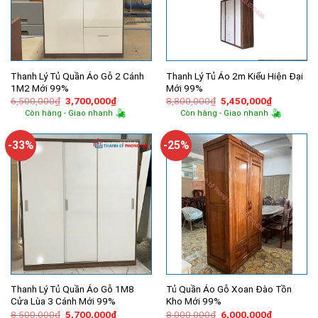
Thanh Lý Tủ Quần Áo Gỗ 2 Cánh
Thanh Lý Tủ Áo 2m Kiểu Hiện Đại
1M2 Mới 99%
Mới 99%
Giá
Giá
Giá
Giá
6,500,000
₫
3,700,000
₫
8,800,000
₫
5,450,000
₫
gốc
hiện
gốc
hiện
Còn hàng - Giao nhanh
Còn hàng - Giao nhanh
là:
tại
là:
tại
6,500,000₫.
là:
8,800,000₫.
là:
3,700,000₫.
5,450,000
-33%
-25%
Thanh Lý Tủ Quần Áo Gỗ 1M8
Tủ Quần Áo Gỗ Xoan Đào Tồn
Cửa Lùa 3 Cánh Mới 99%
Kho Mới 99%
Giá
Giá
Giá
Giá
8,500,000
₫
5,700,000
₫
8,000,000
₫
6,000,000
₫