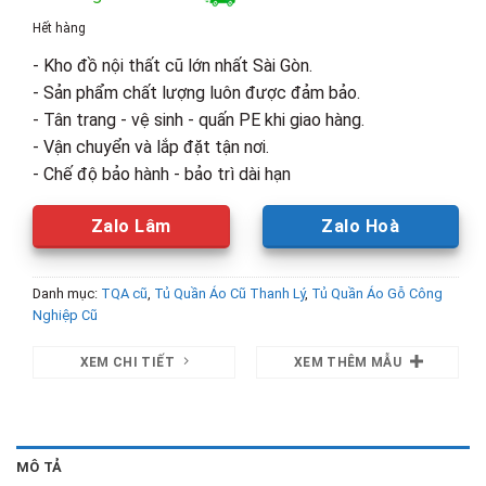
là:
tại
Hết hàng
8,900,000₫.
là:
- Kho đồ nội thất cũ lớn nhất Sài Gòn.
6,000,00
- Sản phẩm chất lượng luôn được đảm bảo.
- Tân trang - vệ sinh - quấn PE khi giao hàng.
- Vận chuyển và lắp đặt tận nơi.
- Chế độ bảo hành - bảo trì dài hạn
Zalo Lâm
Zalo Hoà
Danh mục:
TQA cũ
,
Tủ Quần Áo Cũ Thanh Lý
,
Tủ Quần Áo Gỗ Công
Nghiệp Cũ
XEM CHI TIẾT
XEM THÊM MẪU
MÔ TẢ