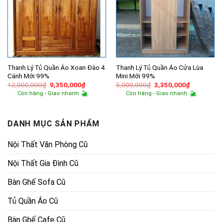
Thanh Lý Tủ Quần Áo Xoan Đào 4
Thanh Lý Tủ Quần Áo Cửa Lùa
Cánh Mới 99%
Mini Mới 99%
Giá
Giá
Giá
Giá
12,000,000
₫
9,350,000
₫
5,000,000
₫
3,350,000
₫
gốc
hiện
gốc
hiện
Còn hàng - Giao nhanh
Còn hàng - Giao nhanh
là:
tại
là:
tại
12,000,000₫.
là:
5,000,000₫.
là:
9,350,000₫.
3,350,000
DANH MỤC SẢN PHẨM
Nội Thất Văn Phòng Cũ
Nội Thất Gia Đình Cũ
Bàn Ghế Sofa Cũ
Tủ Quần Áo Cũ
Bàn Ghế Cafe Cũ