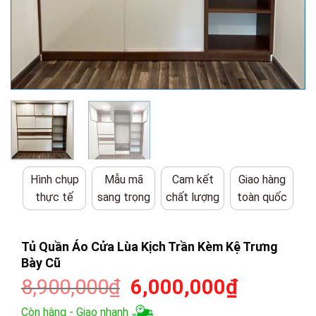
Hình chụp
Mẫu mã
Cam kết
Giao hàng
thực tế
sang trọng
chất lượng
toàn quốc
Tủ Quần Áo Cửa Lùa Kịch Trần Kèm Kệ Trưng
Bày Cũ
Giá
Giá
8,900,000
₫
6,000,000
₫
gốc
hiện
Còn hàng - Giao nhanh