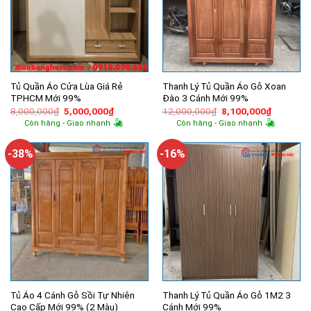
Tủ Quần Áo Cửa Lùa Giá Rẻ
Thanh Lý Tủ Quần Áo Gỗ Xoan
TPHCM Mới 99%
Đào 3 Cánh Mới 99%
Giá
Giá
Giá
Giá
8,000,000
₫
5,000,000
₫
12,000,000
₫
8,100,000
₫
gốc
hiện
gốc
hiện
Còn hàng - Giao nhanh
Còn hàng - Giao nhanh
là:
tại
là:
tại
8,000,000₫.
là:
12,000,000₫.
là:
5,000,000₫.
8,100,00
-38%
-16%
Tủ Áo 4 Cánh Gỗ Sồi Tự Nhiên
Thanh Lý Tủ Quần Áo Gỗ 1M2 3
Cao Cấp Mới 99% (2 Màu)
Cánh Mới 99%