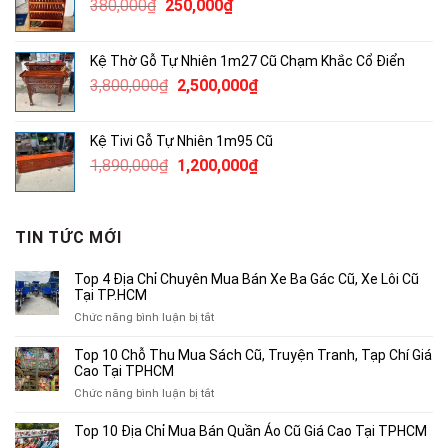
Giá
Giá
380,000
₫
250,000
₫
3,000,000₫.
gốc
hiện
là:
tại
Kệ Thờ Gỗ Tự Nhiên 1m27 Cũ Chạm Khắc Cổ Điển
380,000₫.
là:
Giá
Giá
3,800,000
₫
2,500,000
₫
250,000₫.
gốc
hiện
là:
tại
Kệ Tivi Gỗ Tự Nhiên 1m95 Cũ
3,800,000₫.
là:
Giá
Giá
1,890,000
₫
1,200,000
₫
2,500,000₫.
gốc
hiện
là:
tại
1,890,000₫.
là:
TIN TỨC MỚI
1,200,000₫.
Top 4 Địa Chỉ Chuyên Mua Bán Xe Ba Gác Cũ, Xe Lôi Cũ
Tại TP.HCM
ở
Chức năng bình luận bị tắt
Top
4
Top 10 Chỗ Thu Mua Sách Cũ, Truyện Tranh, Tạp Chí Giá
Địa
Cao Tại TPHCM
Chỉ
ở
Chức năng bình luận bị tắt
Chuyên
Top
Mua
10
Top 10 Địa Chỉ Mua Bán Quần Áo Cũ Giá Cao Tại TPHCM
Bán
Chỗ