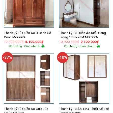
Thanh Lý Tủ Quần Áo 3 Cánh Gỗ
Thanh Lý Tủ Quần Áo Kiểu Sang
Xoan Mới 99%
Trọng 1m8x2m4 Mới 99%
Giá
Giá
Giá
Giá
12,300,000
₫
8,100,000
₫
13,900,000
₫
9,100,000
₫
gốc
hiện
gốc
hiện
Còn hàng - Giao nhanh
Còn hàng - Giao nhanh
là:
tại
là:
tại
12,300,000₫.
là:
13,900,000₫.
là:
8,100,000₫.
9,100,00
-37%
-10%
Thanh Lý Tủ Quần Áo Cửa Lùa
Thanh Lý Tủ Áo 1M4 Thiết Kế Trẻ
1m2 Mới 99%
Trung Mới 99%