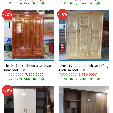
gốc
hiện
gốc
hiện
Còn hàng - Giao nhanh
Còn hàng - Giao nhanh
là:
tại
là:
tại
8,500,000₫.
là:
8,000,000₫.
là:
5,700,000₫.
6,000,000
-32%
-10%
Thanh Lý Tủ Quần Áo 3 Cánh Gỗ
Thanh Lý Tủ Áo 3 Cánh Gỗ Thông
Xoan Mới 99%
Hiện Đại Mới 99%
Giá
Giá
Giá
Giá
11,000,000
₫
7,500,000
₫
7,500,000
₫
6,750,000
₫
gốc
hiện
gốc
hiện
Còn hàng - Giao nhanh
Còn hàng - Giao nhanh
là:
tại
là:
tại
11,000,000₫.
là:
7,500,000₫.
là:
7,500,000₫.
6,750,000
-39%