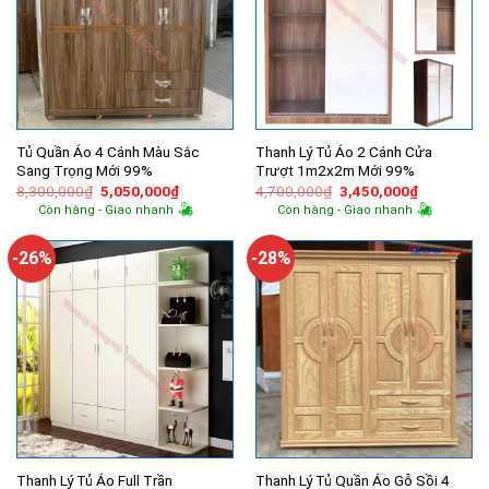
Tủ Quần Áo 4 Cánh Màu Sắc
Thanh Lý Tủ Áo 2 Cánh Cửa
Sang Trọng Mới 99%
Trượt 1m2x2m Mới 99%
Giá
Giá
Giá
Giá
8,300,000
₫
5,050,000
₫
4,700,000
₫
3,450,000
₫
gốc
hiện
gốc
hiện
Còn hàng - Giao nhanh
Còn hàng - Giao nhanh
là:
tại
là:
tại
8,300,000₫.
là:
4,700,000₫.
là:
5,050,000₫.
3,450,000
-26%
-28%
Thanh Lý Tủ Áo Full Trần
Thanh Lý Tủ Quần Áo Gỗ Sồi 4