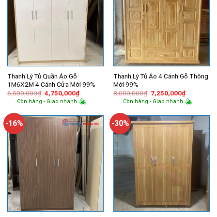
Thanh Lý Tủ Quần Áo Gỗ
Thanh Lý Tủ Áo 4 Cánh Gỗ Thông
1M6X2M 4 Cánh Cửa Mới 99%
Mới 99%
Giá
Giá
Giá
Giá
6,500,000
₫
4,750,000
₫
8,000,000
₫
7,250,000
₫
gốc
hiện
gốc
hiện
Còn hàng - Giao nhanh
Còn hàng - Giao nhanh
là:
tại
là:
tại
6,500,000₫.
là:
8,000,000₫.
là:
4,750,000₫.
7,250,000
-16%
-30%