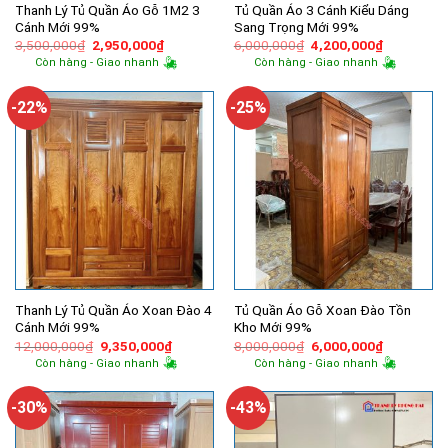
Thanh Lý Tủ Quần Áo Gỗ 1M2 3
Tủ Quần Áo 3 Cánh Kiểu Dáng
Cánh Mới 99%
Sang Trọng Mới 99%
Giá
Giá
Giá
Giá
3,500,000
₫
2,950,000
₫
6,000,000
₫
4,200,000
₫
gốc
hiện
gốc
hiện
Còn hàng - Giao nhanh
Còn hàng - Giao nhanh
là:
tại
là:
tại
3,500,000₫.
là:
6,000,000₫.
là:
2,950,000₫.
4,200,000
-22%
-25%
Thanh Lý Tủ Quần Áo Xoan Đào 4
Tủ Quần Áo Gỗ Xoan Đào Tồn
Cánh Mới 99%
Kho Mới 99%
Giá
Giá
Giá
Giá
12,000,000
₫
9,350,000
₫
8,000,000
₫
6,000,000
₫
gốc
hiện
gốc
hiện
Còn hàng - Giao nhanh
Còn hàng - Giao nhanh
là:
tại
là:
tại
12,000,000₫.
là:
8,000,000₫.
là:
9,350,000₫.
6,000,000
-30%
-43%