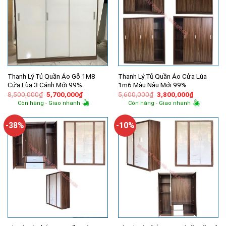
Thanh Lý Tủ Quần Áo Gỗ 1M8
Thanh Lý Tủ Quần Áo Cửa Lùa
Cửa Lùa 3 Cánh Mới 99%
1m6 Màu Nâu Mới 99%
Giá
Giá
Giá
Giá
8,500,000
₫
5,700,000
₫
5,600,000
₫
3,800,000
₫
gốc
hiện
gốc
hiện
Còn hàng - Giao nhanh
Còn hàng - Giao nhanh
là:
tại
là:
tại
8,500,000₫.
là:
5,600,000₫.
là:
5,700,000₫.
3,800,000
-38%
-10%