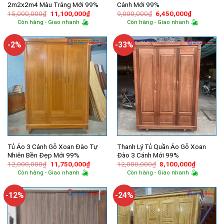
2m2x2m4 Màu Trắng Mới 99%
Cánh Mới 99%
Giá
Giá
Giá
Giá
15,000,000
₫
11,100,000
₫
9,000,000
₫
6,450,000
₫
gốc
hiện
gốc
hiện
Còn hàng - Giao nhanh
Còn hàng - Giao nhanh
là:
tại
là:
tại
15,000,000₫.
là:
9,000,000₫.
là:
11,100,000₫.
6,450,000
-2%
-33%
Tủ Áo 3 Cánh Gỗ Xoan Đào Tự
Thanh Lý Tủ Quần Áo Gỗ Xoan
Nhiên Bền Đẹp Mới 99%
Đào 3 Cánh Mới 99%
Giá
Giá
Giá
Giá
12,000,000
₫
11,750,000
₫
12,000,000
₫
8,100,000
₫
gốc
hiện
gốc
hiện
Còn hàng - Giao nhanh
Còn hàng - Giao nhanh
là:
tại
là:
tại
12,000,000₫.
là:
12,000,000₫.
là:
11,750,000₫.
8,100,00
-12%
-24%