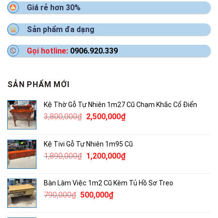
Giá rẻ hơn 30%
Sản phẩm đa dạng
Gọi hotline:
0906.920.339
SẢN PHẨM MỚI
Kệ Thờ Gỗ Tự Nhiên 1m27 Cũ Chạm Khắc Cổ Điển
Giá
Giá
3,800,000
₫
2,500,000
₫
gốc
hiện
là:
tại
Kệ Tivi Gỗ Tự Nhiên 1m95 Cũ
3,800,000₫.
là:
Giá
Giá
1,890,000
₫
1,200,000
₫
2,500,000₫.
gốc
hiện
là:
tại
Bàn Làm Việc 1m2 Cũ Kèm Tủ Hồ Sơ Treo
1,890,000₫.
là:
Giá
Giá
790,000
₫
500,000
₫
1,200,000₫.
gốc
hiện
là:
tại