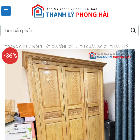
Skip
to
content
Tìm
kiếm:
TRANG CHỦ
/
NỘI THẤT GIA ĐÌNH CŨ
/
TỦ QUẦN ÁO CŨ THANH LÝ
-36%