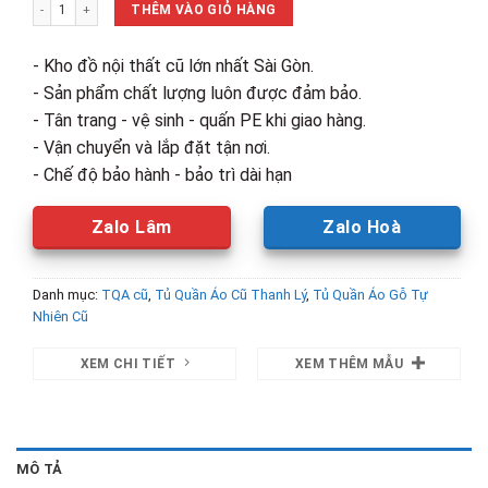
Tủ Quần Áo Gỗ Tự Nhiên 3 Cánh Cũ số lượng
7,800,000₫.
là:
THÊM VÀO GIỎ HÀNG
5,000,00
- Kho đồ nội thất cũ lớn nhất Sài Gòn.
- Sản phẩm chất lượng luôn được đảm bảo.
- Tân trang - vệ sinh - quấn PE khi giao hàng.
- Vận chuyển và lắp đặt tận nơi.
- Chế độ bảo hành - bảo trì dài hạn
Zalo Lâm
Zalo Hoà
Danh mục:
TQA cũ
,
Tủ Quần Áo Cũ Thanh Lý
,
Tủ Quần Áo Gỗ Tự
Nhiên Cũ
XEM CHI TIẾT
XEM THÊM MẪU
MÔ TẢ