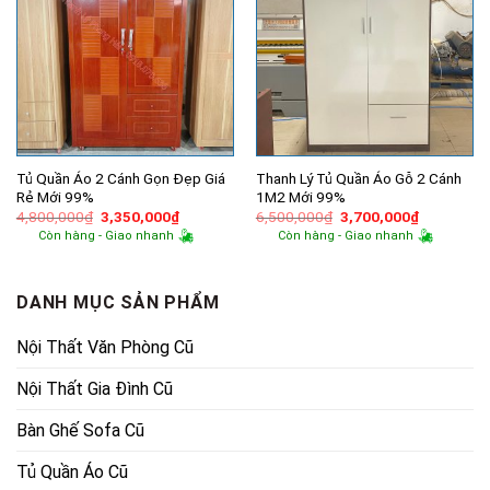
Tủ Quần Áo 2 Cánh Gọn Đẹp Giá
Thanh Lý Tủ Quần Áo Gỗ 2 Cánh
Rẻ Mới 99%
1M2 Mới 99%
Giá
Giá
Giá
Giá
4,800,000
₫
3,350,000
₫
6,500,000
₫
3,700,000
₫
gốc
hiện
gốc
hiện
Còn hàng - Giao nhanh
Còn hàng - Giao nhanh
là:
tại
là:
tại
4,800,000₫.
là:
6,500,000₫.
là:
3,350,000₫.
3,700,000
DANH MỤC SẢN PHẨM
Nội Thất Văn Phòng Cũ
Nội Thất Gia Đình Cũ
Bàn Ghế Sofa Cũ
Tủ Quần Áo Cũ