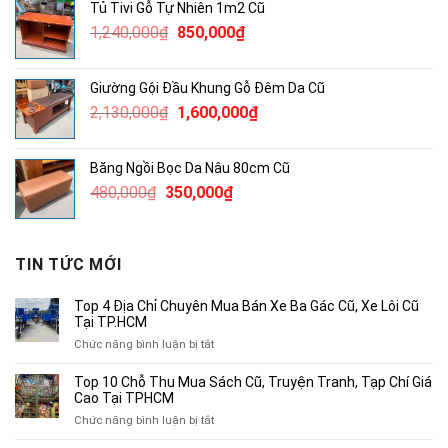
Tủ Tivi Gỗ Tự Nhiên 1m2 Cũ
790,000₫.
là:
Giá
Giá
1,240,000
₫
850,000
₫
500,000₫.
gốc
hiện
là:
tại
Giường Gội Đầu Khung Gỗ Đêm Da Cũ
1,240,000₫.
là:
Giá
Giá
2,130,000
₫
1,600,000
₫
850,000₫.
gốc
hiện
là:
tại
Băng Ngồi Bọc Da Nâu 80cm Cũ
2,130,000₫.
là:
Giá
Giá
480,000
₫
350,000
₫
1,600,000₫.
gốc
hiện
là:
tại
480,000₫.
là:
TIN TỨC MỚI
350,000₫.
Top 4 Địa Chỉ Chuyên Mua Bán Xe Ba Gác Cũ, Xe Lôi Cũ
Tại TP.HCM
ở
Chức năng bình luận bị tắt
Top
4
Top 10 Chỗ Thu Mua Sách Cũ, Truyện Tranh, Tạp Chí Giá
Địa
Cao Tại TPHCM
Chỉ
ở
Chức năng bình luận bị tắt
Chuyên
Top
Mua