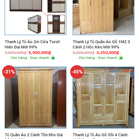
Thanh Lý Tủ Áo 2m Cửa Trượt
Thanh Lý Tủ Quần Áo Gỗ 1M2 3
Hiện Đại Mới 99%
Cánh 2 Hộc Kéo Mới 99%
Giá
Giá
Giá
Giá
7,000,000
₫
5,900,000
₫
5,200,000
₫
3,350,000
₫
gốc
hiện
gốc
hiện
Còn hàng - Giao nhanh
Còn hàng - Giao nhanh
là:
tại
là:
tại
7,000,000₫.
là:
5,200,000₫.
là:
5,900,000₫.
3,350,000
-31%
-45%
Tủ Quần Áo 2 Cánh Tồn Kho Giá
Thanh Lý Tủ Áo Gỗ Sồi 4 Cánh