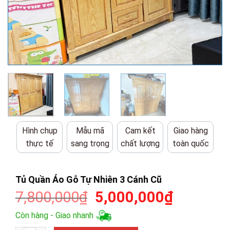
Hình chụp
Mẫu mã
Cam kết
Giao hàng
thực tế
sang trọng
chất lượng
toàn quốc
Tủ Quần Áo Gỗ Tự Nhiên 3 Cánh Cũ
Giá
Giá
7,800,000
₫
5,000,000
₫
gốc
hiện
Còn hàng - Giao nhanh
là:
tại