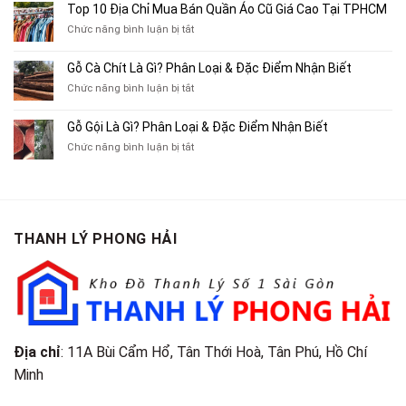
10
Top 10 Địa Chỉ Mua Bán Quần Áo Cũ Giá Cao Tại TPHCM
Bán
Chỗ
Xe
ở
Chức năng bình luận bị tắt
Thu
Ba
Top
Mua
Gác
10
Gỗ Cà Chít Là Gì? Phân Loại & Đặc Điểm Nhận Biết
Sách
Cũ,
Địa
Cũ,
ở
Chức năng bình luận bị tắt
Xe
Chỉ
Truyện
Gỗ
Lôi
Mua
Tranh,
Cà
Cũ
Bán
Gỗ Gội Là Gì? Phân Loại & Đặc Điểm Nhận Biết
Tạp
Chít
Tại
Quần
Chí
ở
Chức năng bình luận bị tắt
Là
TP.HCM
Áo
Giá
Gỗ
Gì?
Cũ
Cao
Gội
Phân
Giá
Tại
Là
Loại
Cao
TPHCM
Gì?
&
Tại
Phân
Đặc
TPHCM
THANH LÝ PHONG HẢI
Loại
Điểm
&
Nhận
Đặc
Biết
Điểm
Nhận
Biết
Địa chỉ
: 11A Bùi Cẩm Hổ, Tân Thới Hoà, Tân Phú, Hồ Chí
Minh