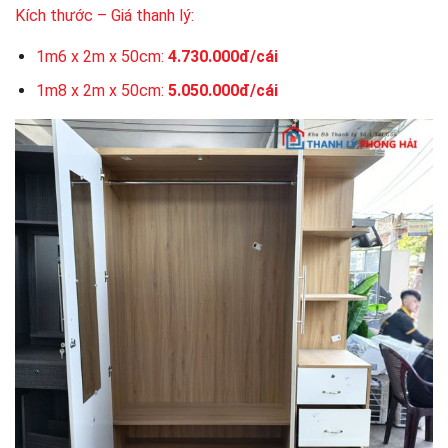
Kích thước – Giá thanh lý:
1m6 x 2m x 50cm:
4.730.000đ/cái
1m8 x 2m x 50cm:
5.050.000đ/cái