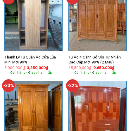
Thanh Lý Tủ Quần Áo Cửa Lùa
Tủ Áo 4 Cánh Gỗ Sồi Tự Nhiên
Mini Mới 99%
Cao Cấp Mới 99% (2 Màu)
Giá
Giá
Giá
Giá
5,000,000
₫
3,350,000
₫
15,500,000
₫
9,650,000
₫
gốc
hiện
gốc
hiện
Còn hàng - Giao nhanh
Còn hàng - Giao nhanh
là:
tại
là:
tại
5,000,000₫.
là:
15,500,000₫.
là:
3,350,000₫.
9,650,00
-33%
-22%