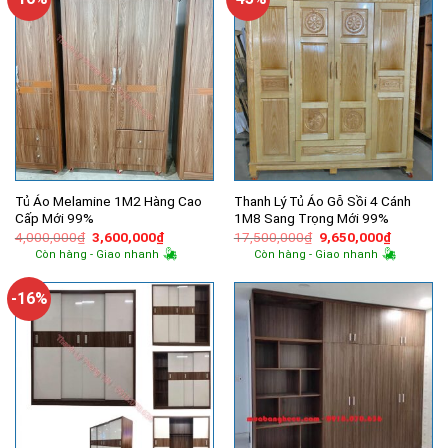
Tủ Áo Melamine 1M2 Hàng Cao
Thanh Lý Tủ Áo Gỗ Sồi 4 Cánh
Cấp Mới 99%
1M8 Sang Trọng Mới 99%
Giá
Giá
Giá
Giá
4,000,000
₫
3,600,000
₫
17,500,000
₫
9,650,000
₫
gốc
hiện
gốc
hiện
Còn hàng - Giao nhanh
Còn hàng - Giao nhanh
là:
tại
là:
tại
4,000,000₫.
là:
17,500,000₫.
là:
3,600,000₫.
9,650,00
-16%