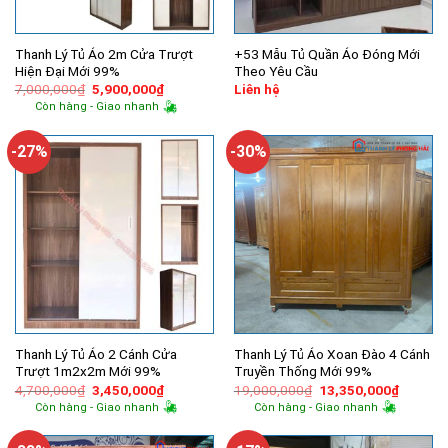
Thanh Lý Tủ Áo 2m Cửa Trượt
+53 Mẫu Tủ Quần Áo Đóng Mới
Hiện Đại Mới 99%
Theo Yêu Cầu
Giá
Giá
7,000,000
₫
5,900,000
₫
Liên hệ
gốc
hiện
Còn hàng - Giao nhanh
là:
tại
7,000,000₫.
là:
5,900,000₫.
-27%
-30%
Thanh Lý Tủ Áo 2 Cánh Cửa
Thanh Lý Tủ Áo Xoan Đào 4 Cánh
Trượt 1m2x2m Mới 99%
Truyền Thống Mới 99%
Giá
Giá
Giá
Giá
4,700,000
₫
3,450,000
₫
19,000,000
₫
13,350,000
₫
gốc
hiện
gốc
hiện
Còn hàng - Giao nhanh
Còn hàng - Giao nhanh
là:
tại
là:
tại
4,700,000₫.
là:
19,000,000₫.
là:
3,450,000₫.
13,350,