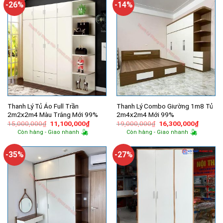
-26%
-14%
Thanh Lý Tủ Áo Full Trần
Thanh Lý Combo Giường 1m8 Tủ
2m2x2m4 Màu Trắng Mới 99%
2m4x2m4 Mới 99%
Giá
Giá
Giá
Giá
15,000,000
₫
11,100,000
₫
19,000,000
₫
16,300,000
₫
gốc
hiện
gốc
hiện
Còn hàng - Giao nhanh
Còn hàng - Giao nhanh
là:
tại
là:
tại
15,000,000₫.
là:
19,000,000₫.
là:
11,100,000₫.
16,300,
-35%
-27%