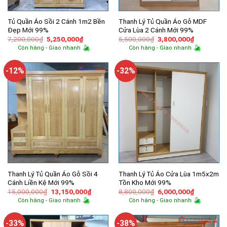
Tủ Quần Áo Sồi 2 Cánh 1m2 Bền
Thanh Lý Tủ Quần Áo Gỗ MDF
Đẹp Mới 99%
Cửa Lùa 2 Cánh Mới 99%
Giá
Giá
Giá
Giá
7,200,000
₫
5,250,000
₫
5,500,000
₫
3,800,000
₫
gốc
hiện
gốc
hiện
Còn hàng - Giao nhanh
Còn hàng - Giao nhanh
là:
tại
là:
tại
7,200,000₫.
là:
5,500,000₫.
là:
5,250,000₫.
3,800,000
-12%
-32%
Thanh Lý Tủ Quần Áo Gỗ Sồi 4
Thanh Lý Tủ Áo Cửa Lùa 1m5x2m
Cánh Liền Kệ Mới 99%
Tồn Kho Mới 99%
Giá
Giá
Giá
Giá
15,000,000
₫
13,150,000
₫
8,800,000
₫
6,000,000
₫
gốc
hiện
gốc
hiện
Còn hàng - Giao nhanh
Còn hàng - Giao nhanh
là:
tại
là:
tại
15,000,000₫.
là:
8,800,000₫.
là:
13,150,000₫.
6,000,000
-33%
-38%