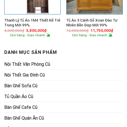
Thanh Lý Tủ Áo 1M4 Thiết Kế Trẻ
Tủ Áo 3 Cánh Gỗ Xoan Đào Tự
Trung Mới 99%
Nhiên Bền Đẹp Mới 99%
Giá
Giá
Giá
Giá
4,200,000
₫
3,800,000
₫
12,000,000
₫
11,750,000
₫
gốc
hiện
gốc
hiện
Còn hàng - Giao nhanh
Còn hàng - Giao nhanh
là:
tại
là:
tại
4,200,000₫.
là:
12,000,000₫.
là:
3,800,000₫.
11,750,
DANH MỤC SẢN PHẨM
Nội Thất Văn Phòng Cũ
Nội Thất Gia Đình Cũ
Bàn Ghế Sofa Cũ
Tủ Quần Áo Cũ
Bàn Ghế Cafe Cũ
Bàn Ghế Quán Ăn Cũ