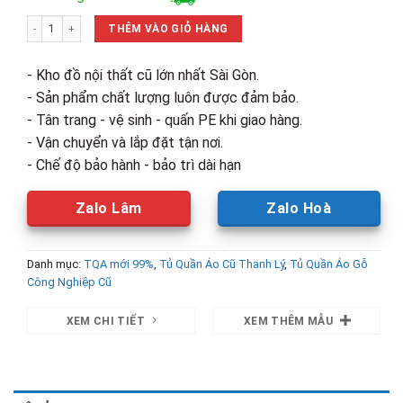
là:
tại
Tủ Quần Áo MDF 2 Cánh Kèm Kệ Mới 99% (Nhiều Size) số lượng
6,300,000₫.
là:
THÊM VÀO GIỎ HÀNG
4,730,00
- Kho đồ nội thất cũ lớn nhất Sài Gòn.
- Sản phẩm chất lượng luôn được đảm bảo.
- Tân trang - vệ sinh - quấn PE khi giao hàng.
- Vận chuyển và lắp đặt tận nơi.
- Chế độ bảo hành - bảo trì dài hạn
Zalo Lâm
Zalo Hoà
Danh mục:
TQA mới 99%
,
Tủ Quần Áo Cũ Thanh Lý
,
Tủ Quần Áo Gỗ
Công Nghiệp Cũ
XEM CHI TIẾT
XEM THÊM MẪU