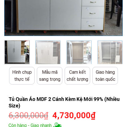
Hình chụp
Mẫu mã
Cam kết
Giao hàng
thực tế
sang trọng
chất lượng
toàn quốc
Tủ Quần Áo MDF 2 Cánh Kèm Kệ Mới 99% (Nhiều
Size)
Giá
Giá
6,300,000
₫
4,730,000
₫
gốc
hiện
Còn hàng - Giao nhanh