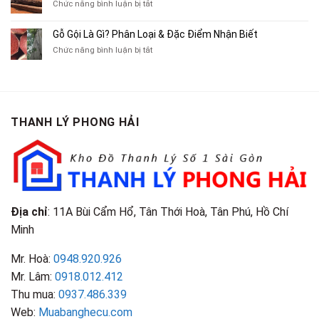
ở
Chức năng bình luận bị tắt
Xe
Chỉ
Truyện
Gỗ
Lôi
Mua
Tranh,
Cà
Cũ
Bán
Gỗ Gội Là Gì? Phân Loại & Đặc Điểm Nhận Biết
Tạp
Chít
Tại
Quần
Chí
ở
Chức năng bình luận bị tắt
Là
TP.HCM
Áo
Giá
Gỗ
Gì?
Cũ
Cao
Gội
Phân
Giá
Tại
Là
Loại
Cao
TPHCM
Gì?
&
Tại
Phân
Đặc
TPHCM
THANH LÝ PHONG HẢI
Loại
Điểm
&
Nhận
Đặc
Biết
Điểm
Nhận
Biết
Địa chỉ
: 11A Bùi Cẩm Hổ, Tân Thới Hoà, Tân Phú, Hồ Chí
Minh
Mr. Hoà:
0948.920.926
Mr. Lâm:
0918.012.412
Thu mua:
0937.486.339
Web:
Muabanghecu.com