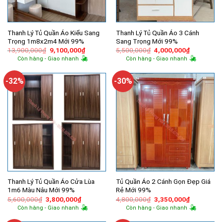
Thanh Lý Tủ Quần Áo Kiểu Sang
Thanh Lý Tủ Quần Áo 3 Cánh
Trọng 1m8x2m4 Mới 99%
Sang Trọng Mới 99%
Giá
Giá
Giá
Giá
13,900,000
₫
9,100,000
₫
5,500,000
₫
4,000,000
₫
gốc
hiện
gốc
hiện
Còn hàng - Giao nhanh
Còn hàng - Giao nhanh
là:
tại
là:
tại
13,900,000₫.
là:
5,500,000₫.
là:
9,100,000₫.
4,000,000
-32%
-30%
Thanh Lý Tủ Quần Áo Cửa Lùa
Tủ Quần Áo 2 Cánh Gọn Đẹp Giá
1m6 Màu Nâu Mới 99%
Rẻ Mới 99%
Giá
Giá
Giá
Giá
5,600,000
₫
3,800,000
₫
4,800,000
₫
3,350,000
₫
gốc
hiện
gốc
hiện
Còn hàng - Giao nhanh
Còn hàng - Giao nhanh
là:
tại
là:
tại
5,600,000₫.
là:
4,800,000₫.
là: