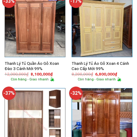
-33%
-17%
Thanh Lý Tủ Quần Áo Gỗ Xoan
Thanh Lý Tủ Áo Gỗ Xoan 4 Cánh
Đào 3 Cánh Mới 99%
Cao Cấp Mới 99%
Giá
Giá
Giá
Giá
12,000,000
₫
8,100,000
₫
8,200,000
₫
6,800,000
₫
gốc
hiện
gốc
hiện
Còn hàng - Giao nhanh
Còn hàng - Giao nhanh
là:
tại
là:
tại
12,000,000₫.
là:
8,200,000₫.
là:
8,100,000₫.
6,800,000
-37%
-32%