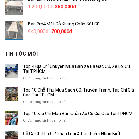
2,750,000₫.
là:
Giá
Giá
1,200,000
₫
850,000
₫
2,000,000₫.
gốc
hiện
là:
tại
Bàn 2m4 Mặt Gỗ Khung Chân Sắt Cũ
1,200,000₫.
là:
Giá
Giá
940,000
₫
700,000
₫
850,000₫.
gốc
hiện
là:
tại
940,000₫.
là:
TIN TỨC MỚI
700,000₫.
Top 4 Địa Chỉ Chuyên Mua Bán Xe Ba Gác Cũ, Xe Lôi Cũ
Tại TP.HCM
ở
Chức năng bình luận bị tắt
Top
4
Top 10 Chỗ Thu Mua Sách Cũ, Truyện Tranh, Tạp Chí Giá
Địa
Cao Tại TPHCM
Chỉ
ở
Chức năng bình luận bị tắt
Chuyên
Top
Mua
10
Top 10 Địa Chỉ Mua Bán Quần Áo Cũ Giá Cao Tại TPHCM
Bán
Chỗ
Xe
ở
Chức năng bình luận bị tắt
Thu
Ba
Top
Mua
Gác
10
Gỗ Cà Chít Là Gì? Phân Loại & Đặc Điểm Nhận Biết
Sách
Cũ,
Địa
Cũ,