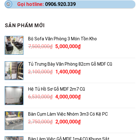
Gọi hotline:
0906.920.339
SẢN PHẨM MỚI
Bộ Sofa Văn Phòng 3 Món Tồn Kho
Giá
Giá
7,500,000
₫
5,000,000
₫
gốc
hiện
là:
tại
Tủ Trưng Bày Văn Phòng 82cm Gỗ MDF Cũ
7,500,000₫.
là:
Giá
Giá
2,100,000
₫
1,400,000
₫
5,000,000₫.
gốc
hiện
là:
tại
Hệ Tủ Hồ Sơ Gỗ MDF 2m7 Cũ
2,100,000₫.
là:
Giá
Giá
6,530,000
₫
4,000,000
₫
1,400,000₫.
gốc
hiện
là:
tại
Bàn Cụm Làm Việc Nhóm 3m3 Có Kệ PC
6,530,000₫.
là:
Giá
Giá
2,750,000
₫
2,000,000
₫
4,000,000₫.
gốc
hiện
là:
tại
Bàn Làm Việc Gỗ MDF 1m4 Cũ Khung Sắt