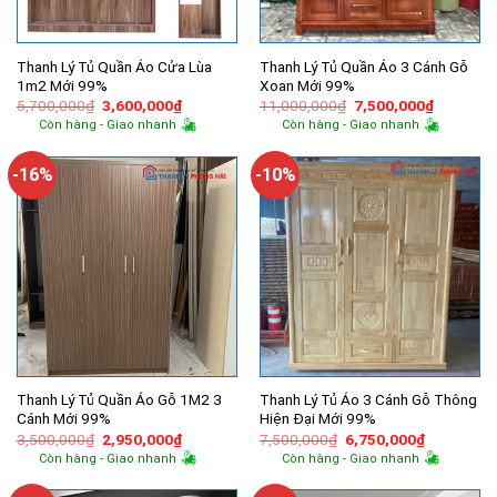
Thanh Lý Tủ Quần Áo Cửa Lùa
Thanh Lý Tủ Quần Áo 3 Cánh Gỗ
1m2 Mới 99%
Xoan Mới 99%
Giá
Giá
Giá
Giá
5,700,000
₫
3,600,000
₫
11,000,000
₫
7,500,000
₫
gốc
hiện
gốc
hiện
Còn hàng - Giao nhanh
Còn hàng - Giao nhanh
là:
tại
là:
tại
5,700,000₫.
là:
11,000,000₫.
là:
3,600,000₫.
7,500,00
-16%
-10%
Thanh Lý Tủ Quần Áo Gỗ 1M2 3
Thanh Lý Tủ Áo 3 Cánh Gỗ Thông
Cánh Mới 99%
Hiện Đại Mới 99%
Giá
Giá
Giá
Giá
3,500,000
₫
2,950,000
₫
7,500,000
₫
6,750,000
₫
gốc
hiện
gốc
hiện
Còn hàng - Giao nhanh
Còn hàng - Giao nhanh
là:
tại
là:
tại
3,500,000₫.
là:
7,500,000₫.
là:
2,950,000₫.
6,750,000