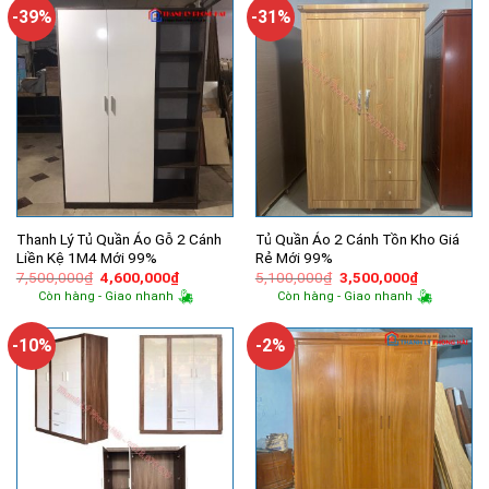
3,800,000₫.
3,350,000
-39%
-31%
Thanh Lý Tủ Quần Áo Gỗ 2 Cánh
Tủ Quần Áo 2 Cánh Tồn Kho Giá
Liền Kệ 1M4 Mới 99%
Rẻ Mới 99%
Giá
Giá
Giá
Giá
7,500,000
₫
4,600,000
₫
5,100,000
₫
3,500,000
₫
gốc
hiện
gốc
hiện
Còn hàng - Giao nhanh
Còn hàng - Giao nhanh
là:
tại
là:
tại
7,500,000₫.
là:
5,100,000₫.
là:
4,600,000₫.
3,500,000
-10%
-2%