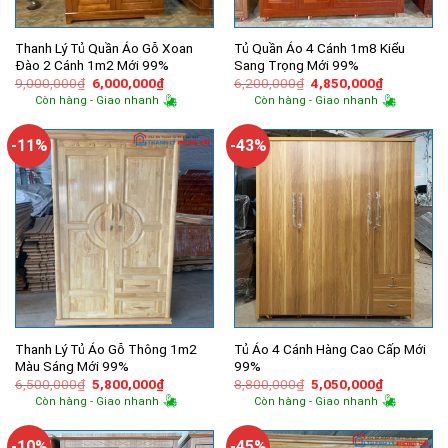
Thanh Lý Tủ Quần Áo Gỗ Xoan
Tủ Quần Áo 4 Cánh 1m8 Kiểu
Đào 2 Cánh 1m2 Mới 99%
Sang Trọng Mới 99%
Giá
Giá
Giá
Giá
9,000,000
₫
6,000,000
₫
6,200,000
₫
4,850,000
₫
gốc
hiện
gốc
hiện
Còn hàng - Giao nhanh
Còn hàng - Giao nhanh
là:
tại
là:
tại
9,000,000₫.
là:
6,200,000₫.
là:
6,000,000₫.
4,850,000
-11%
-43%
Thanh Lý Tủ Áo Gỗ Thông 1m2
Tủ Áo 4 Cánh Hàng Cao Cấp Mới
Màu Sáng Mới 99%
99%
Giá
Giá
Giá
Giá
6,500,000
₫
5,800,000
₫
8,800,000
₫
5,050,000
₫
gốc
hiện
gốc
hiện
Còn hàng - Giao nhanh
Còn hàng - Giao nhanh
là:
tại
là:
tại
6,500,000₫.
là:
8,800,000₫.
là:
5,800,000₫.
5,050,000
-10%
-45%