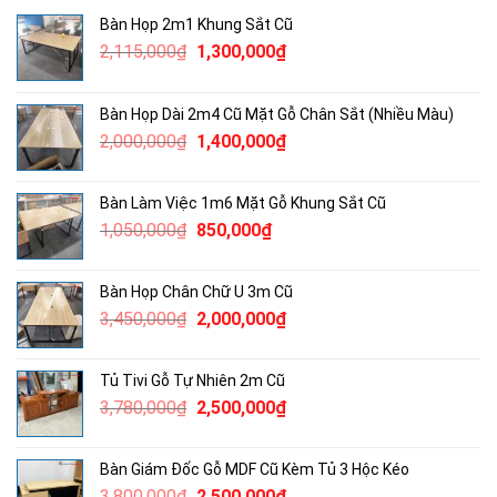
Bàn Họp 2m1 Khung Sắt Cũ
Giá
Giá
2,115,000
₫
1,300,000
₫
gốc
hiện
là:
tại
Bàn Họp Dài 2m4 Cũ Mặt Gỗ Chân Sắt (Nhiều Màu)
2,115,000₫.
là:
Giá
Giá
2,000,000
₫
1,400,000
₫
1,300,000₫.
gốc
hiện
là:
tại
Bàn Làm Việc 1m6 Mặt Gỗ Khung Sắt Cũ
2,000,000₫.
là:
Giá
Giá
1,050,000
₫
850,000
₫
1,400,000₫.
gốc
hiện
là:
tại
Bàn Họp Chân Chữ U 3m Cũ
1,050,000₫.
là:
Giá
Giá
3,450,000
₫
2,000,000
₫
850,000₫.
gốc
hiện
là:
tại
Tủ Tivi Gỗ Tự Nhiên 2m Cũ
3,450,000₫.
là:
Giá
Giá
3,780,000
₫
2,500,000
₫
2,000,000₫.
gốc
hiện
là:
tại
Bàn Giám Đốc Gỗ MDF Cũ Kèm Tủ 3 Hộc Kéo
3,780,000₫.
là:
Giá
Giá
3,800,000
₫
2,500,000
₫