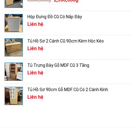
2,500,000₫.
gốc
hiện
là:
tại
Hộp Đựng Đồ Cũ Có Nắp Đậy
3,800,000₫.
là:
Liên hệ
2,500,000₫.
Tủ Hồ Sơ 2 Cánh Cũ 90cm Kèm Hộc Kéo
Liên hệ
Tủ Trưng Bày Gỗ MDF Cũ 3 Tầng
Liên hệ
Tủ Hồ Sơ 90cm Gỗ MDF Cũ Có 2 Cánh Kính
Liên hệ