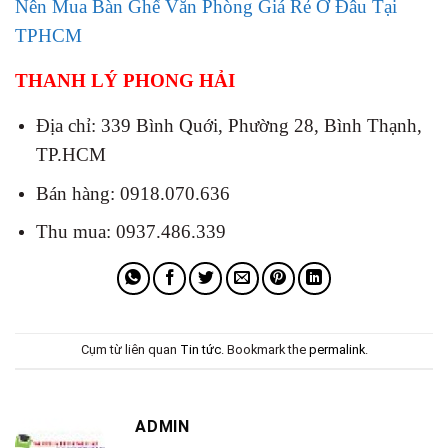
Nên Mua Bàn Ghế Văn Phòng Giá Rẻ Ở Đâu Tại
TPHCM
THANH LÝ PHONG HẢI
Địa chỉ: 339 Bình Quới, Phường 28, Bình Thạnh,
TP.HCM
Bán hàng: 0918.070.636
Thu mua: 0937.486.339
Cụm từ liên quan
Tin tức
. Bookmark the
permalink
.
ADMIN